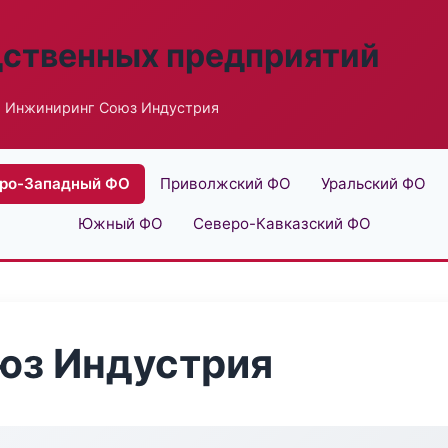
дственных предприятий
 Инжиниринг Союз Индустрия
ро-Западный ФО
Приволжский ФО
Уральский ФО
Южный ФО
Северо-Кавказский ФО
юз Индустрия