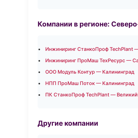
Компании в регионе: Север
Инжиниринг СтанкоПроф TechPlant 
Инжиниринг ПроМаш ТехРесурс — Са
ООО Модуль Контур — Калининград
НПП ПроМаш Поток — Калининград
ПК СтанкоПроф TechPlant — Великий
Другие компании