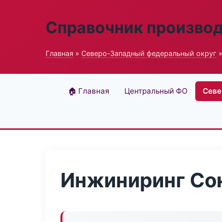
Справочник произво
Главная
»
Северо-Западный федеральный округ
»
🏠 Главная
Центральный ФО
Севе
Инжиниринг Со