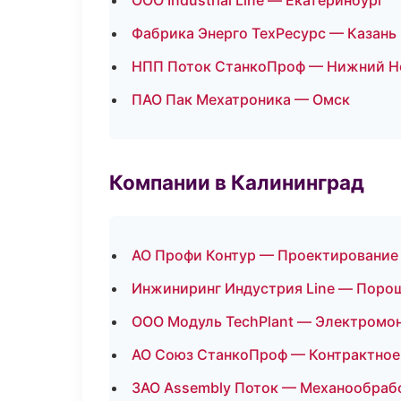
ООО Industrial Line — Екатеринбург
Фабрика Энерго ТехРесурс — Казань
НПП Поток СтанкоПроф — Нижний Н
ПАО Пак Мехатроника — Омск
Компании в Калининград
АО Профи Контур — Проектирование 
Инжиниринг Индустрия Line — Поро
ООО Модуль TechPlant — Электромо
АО Союз СтанкоПроф — Контрактное
ЗАО Assembly Поток — Механообрабо