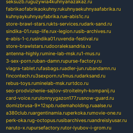
seksuzb.ru
guzywia4kuhnyanazakaz.ru
fabrikaofabrikaokuhny.ru
kuhnyaekuhnyaafabrika.ru
kuhnyaykuhnyayfabrika.ru
e-abis1c.ru
store-brawl-stars.ru
kts-services.ru
dark-sand.ru
sindika-01.ru
sp-life.ru
x-legion.ru
sib-archives.ru
e-abis-1-c.ru
sindika01.ru
venda-festival.ru
store-brawlstars.ru
dooraleksandria.ru
antenna-highly.ru
mine-lab-msk.ru
1-mus.ru
3-sex-porn.ru
ban-damn.ru
purse-factory.ru
viagra-tablet.ru
fasbags.ru
adler-jun.ru
bandamn.ru
fincontech.ru
3sexporn.ru
1mus.ru
darksand.ru
rebus-toys.ru
minelab-msk.ru
rtdco.ru
seo-prodvizhenie-sajtov-stroitelnyh-kompanij.ru
card-voice.ru
rulonnyygazon177.ru
snow-guard.ru
domizbrusa-9x12spb.ru
demaholding.ru
aalse.ru
a380club.ru
argentinamia.ru
perkoka.ru
movie-one.ru
perk-oka.ru
g-octopus.ru
sibarchives.ru
andreislyusar.ru
naruto-x.ru
pursefactory.ru
tor-lyubov-i-grom.ru