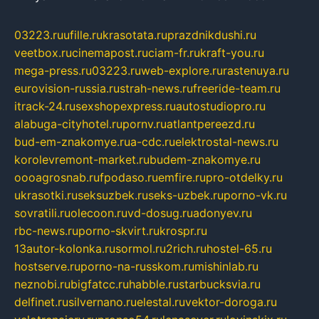
03223.ru
ufille.ru
krasotata.ru
prazdnikdushi.ru
veetbox.ru
cinemapost.ru
ciam-fr.ru
kraft-you.ru
mega-press.ru
03223.ru
web-explore.ru
rastenuya.ru
eurovision-russia.ru
strah-news.ru
freeride-team.ru
itrack-24.ru
sexshopexpress.ru
autostudiopro.ru
alabuga-cityhotel.ru
pornv.ru
atlantpereezd.ru
bud-em-znakomye.ru
a-cdc.ru
elektrostal-news.ru
korolevremont-market.ru
budem-znakomye.ru
oooagrosnab.ru
fpodaso.ru
emfire.ru
pro-otdelky.ru
ukrasotki.ru
seksuzbek.ru
seks-uzbek.ru
porno-vk.ru
sovratili.ru
olecoon.ru
vd-dosug.ru
adonyev.ru
rbc-news.ru
porno-skvirt.ru
krospr.ru
13autor-kolonka.ru
sormol.ru
2rich.ru
hostel-65.ru
hostserve.ru
porno-na-russkom.ru
mishinlab.ru
neznobi.ru
bigfatcc.ru
habble.ru
starbucksvia.ru
delfinet.ru
silvernano.ru
elestal.ru
vektor-doroga.ru