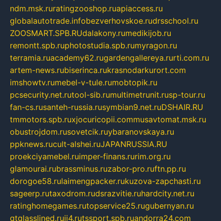
ndm.msk.ru
ratingzooshop.ru
apiaccess.ru
globalautotrade.info
bezverhovskoe.ru
drsschool.ru
ZOOSMART.SPB.RU
dalakony.ru
medikijob.ru
remontt.spb.ru
photostudia.spb.ru
myragon.ru
terramia.ru
academy62.ru
gardengallereya.ru
rti.com.ru
artem-news.ru
biserinca.ru
krasnodarkurort.com
imshowtv.ru
mebel-v-tule.ru
mobtopik.ru
pcsecurity.net.ru
tool-sib.ru
multimetrunit.ru
sp-tour.ru
fan-cs.ru
santeh-russia.ru
symbian9.net.ru
DSHAIR.RU
tmmotors.spb.ru
xjocuricopii.com
musavtomat.msk.ru
obustrojdom.ru
sovetcik.ru
ybaranovskaya.ru
ppknews.ru
cult-alshei.ru
JAPANRUSSIA.RU
proekciyamebel.ru
imper-finans.ru
rim.org.ru
glamourai.ru
brassminus.ru
zabor-pro.ru
ftn.pp.ru
dorogoe58.ru
laimengpacker.ru
kuzova-zapchasti.ru
sageerp.ru
taxodrom.ru
dsrazvitie.ru
hardcity.net.ru
ratinghomegames.ru
topservice25.ru
gubernyan.ru
gtglasslined.ru
ii4.ru
tssport.spb.ru
andorra24.com