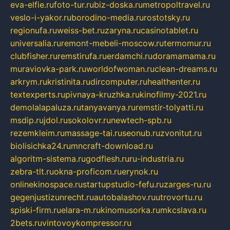
eva-elfie.ru
foto-tur.ru
biz-doska.ru
metropoltravel.ru
veslo-i-yakor.ru
borodino-media.ru
rostotsky.ru
regionufa.ru
weiss-bet.ru
zaryna.ru
casinotablet.ru
universalia.ru
remont-mebeli-moscow.ru
termomur.ru
clubfisher.ru
remstirufa.ru
erdamchi.ru
doramamama.ru
muraviovka-park.ru
worldofwoman.ru
clean-dreams.ru
arkrym.ru
kristinita.ru
dircomputer.ru
healthenter.ru
textexperts.ru
pivnaya-kruzhka.ru
kinofilmy-2021.ru
demolalapaluza.ru
tanyavanya.ru
remstir-tolyatti.ru
msdip.ru
jdol.ru
sokolovr.ru
newtech-spb.ru
rezemkleim.ru
massage-tai.ru
seonub.ru
zvonitut.ru
biolisichka24.ru
mncraft-download.ru
algoritm-sistema.ru
godflesh.ru
ru-industria.ru
zebra-tlt.ru
okna-proficom.ru
erynok.ru
onlinekinospace.ru
startupstudio-fefu.ru
zarges-ru.ru
gegenjustizunrecht.ru
autobalashov.ru
utrovortu.ru
spiski-firm.ru
elara-m.ru
kinomusorka.ru
mkcslava.ru
2bets.ru
vintovoykompressor.ru