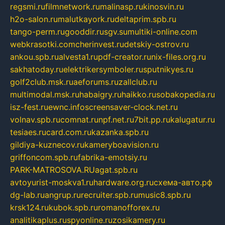
regsmi.ru
filmnetwork.ru
malinasp.ru
kinosvin.ru
h2o-salon.ru
malutkayork.ru
deltaprim.spb.ru
tango-perm.ru
gooddir.ru
sgv.su
multiki-online.com
webkrasotki.com
cherinvest.ru
detskiy-ostrov.ru
ankou.spb.ru
alvesta1.ru
pdf-creator.ru
nix-files.org.ru
sakhatoday.ru
elektrikersymboler.ru
sputnikyes.ru
golf2club.msk.ru
aeforums.ru
zallclub.ru
multimodal.msk.ru
habaigry.ru
haikko.ru
sobakopedia.ru
isz-fest.ru
ewnc.info
screensaver-clock.net.ru
volnav.spb.ru
comnat.ru
npf.net.ru
7bit.pp.ru
kalugatur.ru
tesiaes.ru
card.com.ru
kazanka.spb.ru
gildiya-kuznecov.ru
kameryboavision.ru
griffoncom.spb.ru
fabrika-emotsiy.ru
PARK-MATROSOVA.RU
agat.spb.ru
avtoyurist-moskva1.ru
hardware.org.ru
схема-авто.рф
dg-lab.ru
angrup.ru
recruiter.spb.ru
music8.spb.ru
krsk124.ru
kubok.spb.ru
romanofforex.ru
analitikaplus.ru
spyonline.ru
zosikamery.ru