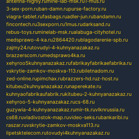
antenna-highly.ru
mine-lab-msk.ru
1-mus.ru
3-sex-porn.ru
ban-damn.ru
purse-factory.ru
viagra-tablet.ru
fasbags.ru
adler-jun.ru
bandamn.ru
fincontech.ru
3sexporn.ru
1mus.ru
darksand.ru
rebus-toys.ru
minelab-msk.ru
alabuga-cityhotel.ru
medsprawo-4-ka.ru
2864420.ru
blagodarenie-spb.ru
zajmy24.ru
tovudyi-4-kuhnyanazakaz.ru
brazzerscom.ru
medsprawo4ka.ru
xehyroo5kuhnyanazakaz.ru
fabrikayfabrikaefabrika.ru
vskrytie-zamkov-moskva-113.ru
biletnadom.ru
zed-online.ru
pimchax.ru
brazzers-hd.ru
z-host.ru
kitubeu2kuhnyanazakaz.ru
naperekate.ru
kuhnyaofabrikaufabrik.ru
kitubeu-2-kuhnyanazakaz.ru
xehyroo-5-kuhnyanazakaz.ru
cs-68.ru
guzywia-4-kuhnyanazakaz.ru
mir-tk.ru
vlknrussia.ru
cs68.ru
vladivostok-map.ru
video-seks.ru
bankaribi.ru
raszar.ru
vskrytie-zamkov-moskva113.ru
lipetsktelecom.ru
tovudyi4kuhnyanazakaz.ru