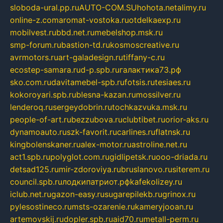
sloboda-ural.pp.ru
AUTO-COM.SU
hohota.net
alimy.ru
online-z.com
aromat-vostoka.ru
otdelkaexp.ru
mobilvest.ru
bbd.net.ru
mebelshop.msk.ru
smp-forum.ru
bastion-td.ru
kosmoscreative.ru
avrmotors.ru
art-galadesign.ru
tiffany-c.ru
ecostep-samara.ru
d-p.spb.ru
галактика73.рф
sko.com.ru
davitamebel-spb.ru
fotsis.ru
tesiaes.ru
kokoroyari.spb.ru
blesna-kazan.ru
mossilver.ru
lenderoq.ru
sergeydobrin.ru
tochkazvuka.msk.ru
people-of-art.ru
bezzubova.ru
clubtibet.ru
orior-aks.ru
dynamoauto.ru
szk-favorit.ru
carlines.ru
flatnsk.ru
kingbolenskaner.ru
alex-motor.ru
astroline.net.ru
act1.spb.ru
polyglot.com.ru
gidlipetsk.ru
ooo-driada.ru
detsad125.ru
mir-zdoroviya.ru
bruslanovo.ru
siterem.ru
council.spb.ru
лодкипатриот.рф
kafekolizey.ru
iclub.net.ru
gazon-easy.ru
sugarepilekb.ru
grinox.ru
pylesostineco.ru
msts-ozarenie.ru
kameryjooan.ru
artemovskij.ru
dopler.spb.ru
aid70.ru
metall-perm.ru