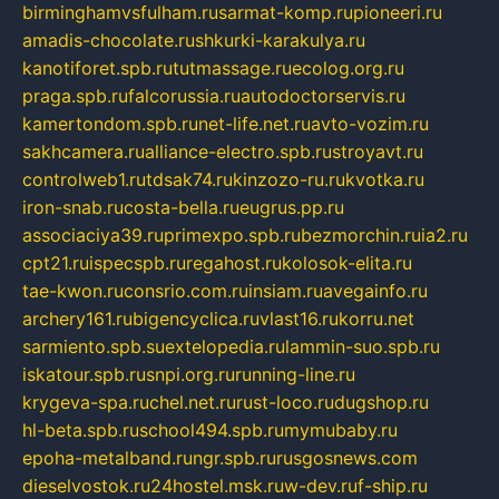
birminghamvsfulham.ru
sarmat-komp.ru
pioneeri.ru
amadis-chocolate.ru
shkurki-karakulya.ru
kanotiforet.spb.ru
tutmassage.ru
ecolog.org.ru
praga.spb.ru
falcorussia.ru
autodoctorservis.ru
kamertondom.spb.ru
net-life.net.ru
avto-vozim.ru
sakhcamera.ru
alliance-electro.spb.ru
stroyavt.ru
controlweb1.ru
tdsak74.ru
kinzozo-ru.ru
kvotka.ru
iron-snab.ru
costa-bella.ru
eugrus.pp.ru
associaciya39.ru
primexpo.spb.ru
bezmorchin.ru
ia2.ru
cpt21.ru
ispecspb.ru
regahost.ru
kolosok-elita.ru
tae-kwon.ru
consrio.com.ru
insiam.ru
avegainfo.ru
archery161.ru
bigencyclica.ru
vlast16.ru
korru.net
sarmiento.spb.su
extelopedia.ru
lammin-suo.spb.ru
iskatour.spb.ru
snpi.org.ru
running-line.ru
krygeva-spa.ru
chel.net.ru
rust-loco.ru
dugshop.ru
hl-beta.spb.ru
school494.spb.ru
mymubaby.ru
epoha-metalband.ru
ngr.spb.ru
rusgosnews.com
dieselvostok.ru
24hostel.msk.ru
w-dev.ru
f-ship.ru