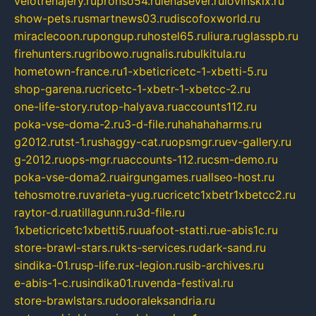
velotrenajery.ru
pronso54.ru
lenasever.ru
lovinskix.ru
show-pets.ru
smartnews03.ru
discofoxworld.ru
miraclecoon.ru
pongup.ru
hostel65.ru
liura.ru
glasspb.ru
firehunters.ru
gribowo.ru
gnalis.ru
bulkitula.ru
hometown-france.ru
1-xbeticricetc-1-xbetti-5.ru
shop-garena.ru
cricetc-1-xbetr-1-xbetcc-2.ru
one-life-story.ru
top-halyava.ru
accounts112.ru
poka-vse-doma-2.ru
3-d-file.ru
hahahaharms.ru
g2012.ru
tst-1.ru
shaggy-cat.ru
opsmgr.ru
ev-gallery.ru
g-2012.ru
ops-mgr.ru
accounts-112.ru
csm-demo.ru
poka-vse-doma2.ru
airgungames.ru
allseo-host.ru
tehosmotre.ru
varieta-yug.ru
cricetc1xbetr1xbetcc2.ru
raytor-d.ru
atillagunn.ru
3d-file.ru
1xbeticricetc1xbetti5.ru
uafoot-statti.ru
e-abis1c.ru
store-brawl-stars.ru
kts-services.ru
dark-sand.ru
sindika-01.ru
sp-life.ru
x-legion.ru
sib-archives.ru
e-abis-1-c.ru
sindika01.ru
venda-festival.ru
store-brawlstars.ru
dooraleksandria.ru