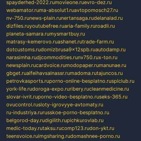
spayderhed-2022.ru
movieone.ru
evro-dez.ru
webamator.ru
ma-absolut1.ru
avtopomosch27.ru
nv-750.ru
news-plain.ru
nertansaga.ru
delanalad.ru
dizfiles.ru
youtubefree.ru
aria-family.ru
roadli.ru
planeta-samara.ru
mysmartbuy.ru
matrasy-kemerovo.ru
ashanet.ru
trade-farm.ru
dotcustoms.ru
domizbrusa9x12spb.ru
autodamp.ru
narasimha.ru
djcommodities.ru
nv750.ru
x-ton.ru
newsplain.ru
cardvoice.ru
modopaper.ru
manunae.ru
gbget.ru
alfeihavsalnassr.ru
madoma.ru
tajuncos.ru
petrovkasports.ru
porno-online-besplatno.ru
splclub.ru
york-life.ru
doroga-expo.ru
ribery.ru
cleanmedicine.ru
slovar-ivrit.ru
porno-video-besplatno.ru
seks-365.ru
ovucontrol.ru
sloty-igrovyye-avtomaty.ru
ru-industriya.ru
russkoe-porno-besplatno.ru
belgorod-day.ru
digilith.ru
pichkurovlab.ru
medic-today.ru
taksu.ru
comp123.ru
don-ykt.ru
teensvoice.ru
imgsharing.ru
domashnee-porno.ru