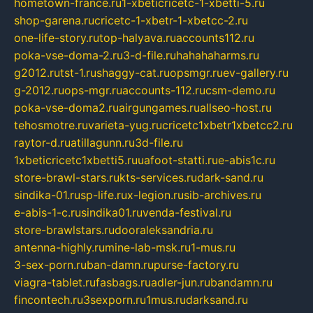
hometown-france.ru
1-xbeticricetc-1-xbetti-5.ru
shop-garena.ru
cricetc-1-xbetr-1-xbetcc-2.ru
one-life-story.ru
top-halyava.ru
accounts112.ru
poka-vse-doma-2.ru
3-d-file.ru
hahahaharms.ru
g2012.ru
tst-1.ru
shaggy-cat.ru
opsmgr.ru
ev-gallery.ru
g-2012.ru
ops-mgr.ru
accounts-112.ru
csm-demo.ru
poka-vse-doma2.ru
airgungames.ru
allseo-host.ru
tehosmotre.ru
varieta-yug.ru
cricetc1xbetr1xbetcc2.ru
raytor-d.ru
atillagunn.ru
3d-file.ru
1xbeticricetc1xbetti5.ru
uafoot-statti.ru
e-abis1c.ru
store-brawl-stars.ru
kts-services.ru
dark-sand.ru
sindika-01.ru
sp-life.ru
x-legion.ru
sib-archives.ru
e-abis-1-c.ru
sindika01.ru
venda-festival.ru
store-brawlstars.ru
dooraleksandria.ru
antenna-highly.ru
mine-lab-msk.ru
1-mus.ru
3-sex-porn.ru
ban-damn.ru
purse-factory.ru
viagra-tablet.ru
fasbags.ru
adler-jun.ru
bandamn.ru
fincontech.ru
3sexporn.ru
1mus.ru
darksand.ru