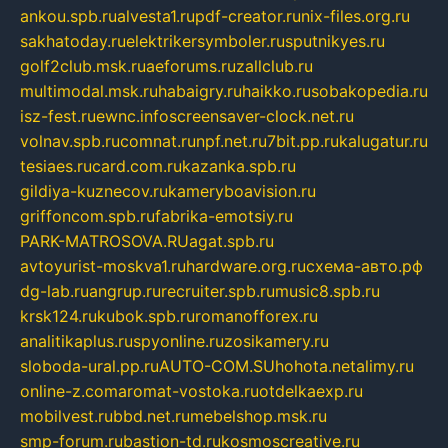
ankou.spb.ru
alvesta1.ru
pdf-creator.ru
nix-files.org.ru
sakhatoday.ru
elektrikersymboler.ru
sputnikyes.ru
golf2club.msk.ru
aeforums.ru
zallclub.ru
multimodal.msk.ru
habaigry.ru
haikko.ru
sobakopedia.ru
isz-fest.ru
ewnc.info
screensaver-clock.net.ru
volnav.spb.ru
comnat.ru
npf.net.ru
7bit.pp.ru
kalugatur.ru
tesiaes.ru
card.com.ru
kazanka.spb.ru
gildiya-kuznecov.ru
kameryboavision.ru
griffoncom.spb.ru
fabrika-emotsiy.ru
PARK-MATROSOVA.RU
agat.spb.ru
avtoyurist-moskva1.ru
hardware.org.ru
схема-авто.рф
dg-lab.ru
angrup.ru
recruiter.spb.ru
music8.spb.ru
krsk124.ru
kubok.spb.ru
romanofforex.ru
analitikaplus.ru
spyonline.ru
zosikamery.ru
sloboda-ural.pp.ru
AUTO-COM.SU
hohota.net
alimy.ru
online-z.com
aromat-vostoka.ru
otdelkaexp.ru
mobilvest.ru
bbd.net.ru
mebelshop.msk.ru
smp-forum.ru
bastion-td.ru
kosmoscreative.ru