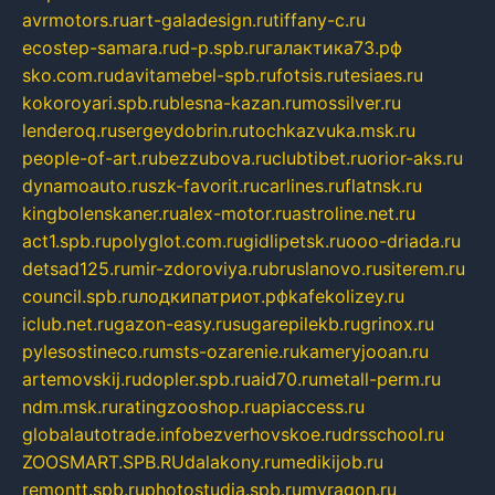
avrmotors.ru
art-galadesign.ru
tiffany-c.ru
ecostep-samara.ru
d-p.spb.ru
галактика73.рф
sko.com.ru
davitamebel-spb.ru
fotsis.ru
tesiaes.ru
kokoroyari.spb.ru
blesna-kazan.ru
mossilver.ru
lenderoq.ru
sergeydobrin.ru
tochkazvuka.msk.ru
people-of-art.ru
bezzubova.ru
clubtibet.ru
orior-aks.ru
dynamoauto.ru
szk-favorit.ru
carlines.ru
flatnsk.ru
kingbolenskaner.ru
alex-motor.ru
astroline.net.ru
act1.spb.ru
polyglot.com.ru
gidlipetsk.ru
ooo-driada.ru
detsad125.ru
mir-zdoroviya.ru
bruslanovo.ru
siterem.ru
council.spb.ru
лодкипатриот.рф
kafekolizey.ru
iclub.net.ru
gazon-easy.ru
sugarepilekb.ru
grinox.ru
pylesostineco.ru
msts-ozarenie.ru
kameryjooan.ru
artemovskij.ru
dopler.spb.ru
aid70.ru
metall-perm.ru
ndm.msk.ru
ratingzooshop.ru
apiaccess.ru
globalautotrade.info
bezverhovskoe.ru
drsschool.ru
ZOOSMART.SPB.RU
dalakony.ru
medikijob.ru
remontt.spb.ru
photostudia.spb.ru
myragon.ru