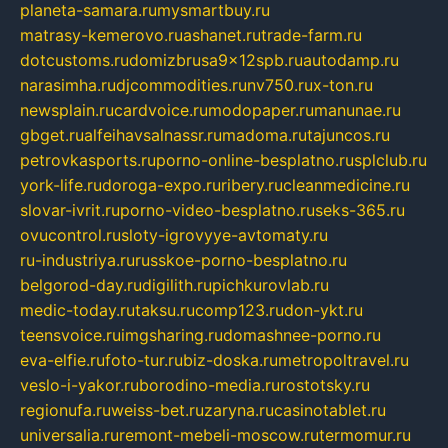
planeta-samara.ru
mysmartbuy.ru
matrasy-kemerovo.ru
ashanet.ru
trade-farm.ru
dotcustoms.ru
domizbrusa9x12spb.ru
autodamp.ru
narasimha.ru
djcommodities.ru
nv750.ru
x-ton.ru
newsplain.ru
cardvoice.ru
modopaper.ru
manunae.ru
gbget.ru
alfeihavsalnassr.ru
madoma.ru
tajuncos.ru
petrovkasports.ru
porno-online-besplatno.ru
splclub.ru
york-life.ru
doroga-expo.ru
ribery.ru
cleanmedicine.ru
slovar-ivrit.ru
porno-video-besplatno.ru
seks-365.ru
ovucontrol.ru
sloty-igrovyye-avtomaty.ru
ru-industriya.ru
russkoe-porno-besplatno.ru
belgorod-day.ru
digilith.ru
pichkurovlab.ru
medic-today.ru
taksu.ru
comp123.ru
don-ykt.ru
teensvoice.ru
imgsharing.ru
domashnee-porno.ru
eva-elfie.ru
foto-tur.ru
biz-doska.ru
metropoltravel.ru
veslo-i-yakor.ru
borodino-media.ru
rostotsky.ru
regionufa.ru
weiss-bet.ru
zaryna.ru
casinotablet.ru
universalia.ru
remont-mebeli-moscow.ru
termomur.ru