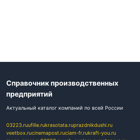
Справочник производственных
предприятий
Актуальный каталог компаний по всей России
03223.ru
ufille.ru
krasotata.ru
prazdnikdushi.ru
veetbox.ru
cinemapost.ru
ciam-fr.ru
kraft-you.ru