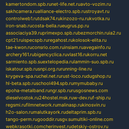
kamertondom.spb.ru
net-life.net.ru
avto-vozim.ru
sakhcamera.ru
alliance-electro.spb.ru
stroyavt.ru
controlweb1.ru
tdsak74.ru
kinzozo-ru.ru
kvotka.ru
iron-snab.ru
costa-bella.ru
eugrus.pp.ru
associaciya39.ru
primexpo.spb.ru
bezmorchin.ru
ia2.ru
cpt21.ru
ispecspb.ru
regahost.ru
kolosok-elita.ru
tae-kwon.ru
consrio.com.ru
insiam.ru
avegainfo.ru
archery161.ru
bigencyclica.ru
vlast16.ru
korru.net
sarmiento.spb.su
extelopedia.ru
lammin-suo.spb.ru
iskatour.spb.ru
snpi.org.ru
running-line.ru
krygeva-spa.ru
chel.net.ru
rust-loco.ru
dugshop.ru
hl-beta.spb.ru
school494.spb.ru
mymubaby.ru
epoha-metalband.ru
ngr.spb.ru
rusgosnews.com
dieselvostok.ru
24hostel.msk.ru
w-dev.ru
f-ship.ru
regsmi.ru
filmnetwork.ru
malinasp.ru
kinosvin.ru
h2o-salon.ru
malutkayork.ru
deltaprim.spb.ru
tango-perm.ru
gooddir.ru
sgv.su
multiki-online.com
webkrasotki.com
cherinvest.ru
detskiy-ostrov.ru