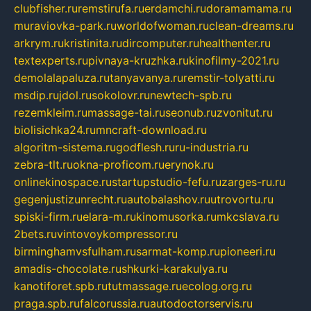
clubfisher.ru
remstirufa.ru
erdamchi.ru
doramamama.ru
muraviovka-park.ru
worldofwoman.ru
clean-dreams.ru
arkrym.ru
kristinita.ru
dircomputer.ru
healthenter.ru
textexperts.ru
pivnaya-kruzhka.ru
kinofilmy-2021.ru
demolalapaluza.ru
tanyavanya.ru
remstir-tolyatti.ru
msdip.ru
jdol.ru
sokolovr.ru
newtech-spb.ru
rezemkleim.ru
massage-tai.ru
seonub.ru
zvonitut.ru
biolisichka24.ru
mncraft-download.ru
algoritm-sistema.ru
godflesh.ru
ru-industria.ru
zebra-tlt.ru
okna-proficom.ru
erynok.ru
onlinekinospace.ru
startupstudio-fefu.ru
zarges-ru.ru
gegenjustizunrecht.ru
autobalashov.ru
utrovortu.ru
spiski-firm.ru
elara-m.ru
kinomusorka.ru
mkcslava.ru
2bets.ru
vintovoykompressor.ru
birminghamvsfulham.ru
sarmat-komp.ru
pioneeri.ru
amadis-chocolate.ru
shkurki-karakulya.ru
kanotiforet.spb.ru
tutmassage.ru
ecolog.org.ru
praga.spb.ru
falcorussia.ru
autodoctorservis.ru