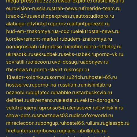
mega-press.ru
03223.ru
web-explore.ru
rastenuya.ru
eurovision-russia.ru
strah-news.ru
freeride-team.ru
itrack-24.ru
sexshopexpress.ru
autostudiopro.ru
alabuga-cityhotel.ru
pornv.ru
atlantpereezd.ru
bud-em-znakomye.ru
a-cdc.ru
elektrostal-news.ru
korolevremont-market.ru
budem-znakomye.ru
oooagrosnab.ru
fpodaso.ru
emfire.ru
pro-otdelky.ru
ukrasotki.ru
seksuzbek.ru
seks-uzbek.ru
porno-vk.ru
sovratili.ru
olecoon.ru
vd-dosug.ru
adonyev.ru
rbc-news.ru
porno-skvirt.ru
krospr.ru
13autor-kolonka.ru
sormol.ru
2rich.ru
hostel-65.ru
hostserve.ru
porno-na-russkom.ru
mishinlab.ru
neznobi.ru
bigfatcc.ru
habble.ru
starbucksvia.ru
delfinet.ru
silvernano.ru
elestal.ru
vektor-doroga.ru
velotrenajery.ru
pronso54.ru
lenasever.ru
lovinskix.ru
show-pets.ru
smartnews03.ru
discofoxworld.ru
miraclecoon.ru
pongup.ru
hostel65.ru
liura.ru
glasspb.ru
firehunters.ru
gribowo.ru
gnalis.ru
bulkitula.ru