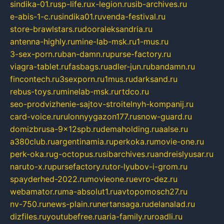
sindika-01.ru
sp-life.ru
x-legion.ru
sib-archives.ru
e-abis-1-c.ru
sindika01.ru
venda-festival.ru
store-brawlstars.ru
dooraleksandria.ru
antenna-highly.ru
mine-lab-msk.ru
1-mus.ru
3-sex-porn.ru
ban-damn.ru
purse-factory.ru
viagra-tablet.ru
fasbags.ru
adler-jun.ru
bandamn.ru
fincontech.ru
3sexporn.ru
1mus.ru
darksand.ru
rebus-toys.ru
minelab-msk.ru
rtdco.ru
seo-prodvizhenie-sajtov-stroitelnyh-kompanij.ru
card-voice.ru
rulonnyygazon177.ru
snow-guard.ru
domizbrusa-9x12spb.ru
demaholding.ru
aalse.ru
a380club.ru
argentinamia.ru
perkoka.ru
movie-one.ru
perk-oka.ru
g-octopus.ru
sibarchives.ru
andreislyusar.ru
naruto-x.ru
pursefactory.ru
tor-lyubov-i-grom.ru
spayderhed-2022.ru
movieone.ru
evro-dez.ru
webamator.ru
ma-absolut1.ru
avtopomosch27.ru
nv-750.ru
news-plain.ru
nertansaga.ru
delanalad.ru
dizfiles.ru
youtubefree.ru
aria-family.ru
roadli.ru