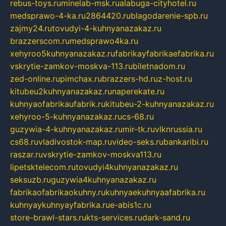
rebus-toys.ru
minelab-msk.ru
alabuga-cityhotel.ru
medsprawo-4-ka.ru
2864420.ru
blagodarenie-spb.ru
zajmy24.ru
tovudyi-4-kuhnyanazakaz.ru
brazzerscom.ru
medsprawo4ka.ru
xehyroo5kuhnyanazakaz.ru
fabrikayfabrikaefabrika.ru
vskrytie-zamkov-moskva-113.ru
biletnadom.ru
zed-online.ru
pimchax.ru
brazzers-hd.ru
z-host.ru
kitubeu2kuhnyanazakaz.ru
naperekate.ru
kuhnyaofabrikaufabrik.ru
kitubeu-2-kuhnyanazakaz.ru
xehyroo-5-kuhnyanazakaz.ru
cs-68.ru
guzywia-4-kuhnyanazakaz.ru
mir-tk.ru
vlknrussia.ru
cs68.ru
vladivostok-map.ru
video-seks.ru
bankaribi.ru
raszar.ru
vskrytie-zamkov-moskva113.ru
lipetsktelecom.ru
tovudyi4kuhnyanazakaz.ru
seksuzb.ru
guzywia4kuhnyanazakaz.ru
fabrikaofabrikaokuhny.ru
kuhnyaekuhnyaafabrika.ru
kuhnyaykuhnyayfabrika.ru
e-abis1c.ru
store-brawl-stars.ru
kts-services.ru
dark-sand.ru