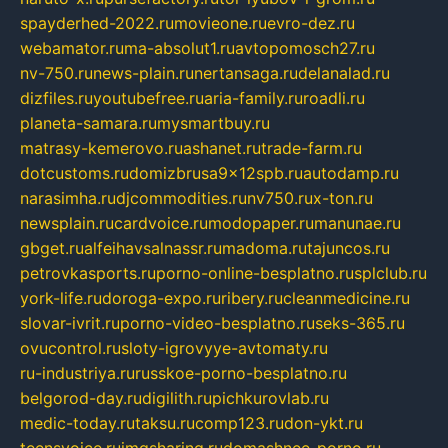
spayderhed-2022.ru
movieone.ru
evro-dez.ru
webamator.ru
ma-absolut1.ru
avtopomosch27.ru
nv-750.ru
news-plain.ru
nertansaga.ru
delanalad.ru
dizfiles.ru
youtubefree.ru
aria-family.ru
roadli.ru
planeta-samara.ru
mysmartbuy.ru
matrasy-kemerovo.ru
ashanet.ru
trade-farm.ru
dotcustoms.ru
domizbrusa9x12spb.ru
autodamp.ru
narasimha.ru
djcommodities.ru
nv750.ru
x-ton.ru
newsplain.ru
cardvoice.ru
modopaper.ru
manunae.ru
gbget.ru
alfeihavsalnassr.ru
madoma.ru
tajuncos.ru
petrovkasports.ru
porno-online-besplatno.ru
splclub.ru
york-life.ru
doroga-expo.ru
ribery.ru
cleanmedicine.ru
slovar-ivrit.ru
porno-video-besplatno.ru
seks-365.ru
ovucontrol.ru
sloty-igrovyye-avtomaty.ru
ru-industriya.ru
russkoe-porno-besplatno.ru
belgorod-day.ru
digilith.ru
pichkurovlab.ru
medic-today.ru
taksu.ru
comp123.ru
don-ykt.ru
teensvoice.ru
imgsharing.ru
domashnee-porno.ru