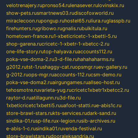
velotrenajery.ru
pronso54.ru
lenasever.ru
lovinskix.ru
show-pets.ru
smartnews03.ru
discofoxworld.ru
miraclecoon.ru
pongup.ru
hostel65.ru
liura.ru
glasspb.ru
firehunters.ru
gribowo.ru
gnalis.ru
bulkitula.ru
hometown-france.ru
1-xbeticricetc-1-xbetti-5.ru
shop-garena.ru
cricetc-1-xbetr-1-xbetcc-2.ru
one-life-story.ru
top-halyava.ru
accounts112.ru
poka-vse-doma-2.ru
3-d-file.ru
hahahaharms.ru
g2012.ru
tst-1.ru
shaggy-cat.ru
opsmgr.ru
ev-gallery.ru
g-2012.ru
ops-mgr.ru
accounts-112.ru
csm-demo.ru
poka-vse-doma2.ru
airgungames.ru
allseo-host.ru
tehosmotre.ru
varieta-yug.ru
cricetc1xbetr1xbetcc2.ru
raytor-d.ru
atillagunn.ru
3d-file.ru
1xbeticricetc1xbetti5.ru
uafoot-statti.ru
e-abis1c.ru
store-brawl-stars.ru
kts-services.ru
dark-sand.ru
sindika-01.ru
sp-life.ru
x-legion.ru
sib-archives.ru
e-abis-1-c.ru
sindika01.ru
venda-festival.ru
store-brawlstars.ru
dooraleksandria.ru