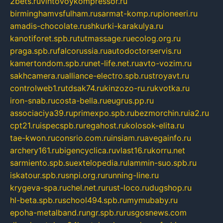
2bets.ru
vintovoykompressor.ru
birminghamvsfulham.ru
sarmat-komp.ru
pioneeri.ru
amadis-chocolate.ru
shkurki-karakulya.ru
kanotiforet.spb.ru
tutmassage.ru
ecolog.org.ru
praga.spb.ru
falcorussia.ru
autodoctorservis.ru
kamertondom.spb.ru
net-life.net.ru
avto-vozim.ru
sakhcamera.ru
alliance-electro.spb.ru
stroyavt.ru
controlweb1.ru
tdsak74.ru
kinzozo-ru.ru
kvotka.ru
iron-snab.ru
costa-bella.ru
eugrus.pp.ru
associaciya39.ru
primexpo.spb.ru
bezmorchin.ru
ia2.ru
cpt21.ru
ispecspb.ru
regahost.ru
kolosok-elita.ru
tae-kwon.ru
consrio.com.ru
insiam.ru
avegainfo.ru
archery161.ru
bigencyclica.ru
vlast16.ru
korru.net
sarmiento.spb.su
extelopedia.ru
lammin-suo.spb.ru
iskatour.spb.ru
snpi.org.ru
running-line.ru
krygeva-spa.ru
chel.net.ru
rust-loco.ru
dugshop.ru
hl-beta.spb.ru
school494.spb.ru
mymubaby.ru
epoha-metalband.ru
ngr.spb.ru
rusgosnews.com