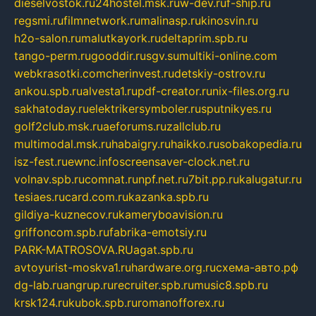
dieselvostok.ru
24hostel.msk.ru
w-dev.ru
f-ship.ru
regsmi.ru
filmnetwork.ru
malinasp.ru
kinosvin.ru
h2o-salon.ru
malutkayork.ru
deltaprim.spb.ru
tango-perm.ru
gooddir.ru
sgv.su
multiki-online.com
webkrasotki.com
cherinvest.ru
detskiy-ostrov.ru
ankou.spb.ru
alvesta1.ru
pdf-creator.ru
nix-files.org.ru
sakhatoday.ru
elektrikersymboler.ru
sputnikyes.ru
golf2club.msk.ru
aeforums.ru
zallclub.ru
multimodal.msk.ru
habaigry.ru
haikko.ru
sobakopedia.ru
isz-fest.ru
ewnc.info
screensaver-clock.net.ru
volnav.spb.ru
comnat.ru
npf.net.ru
7bit.pp.ru
kalugatur.ru
tesiaes.ru
card.com.ru
kazanka.spb.ru
gildiya-kuznecov.ru
kameryboavision.ru
griffoncom.spb.ru
fabrika-emotsiy.ru
PARK-MATROSOVA.RU
agat.spb.ru
avtoyurist-moskva1.ru
hardware.org.ru
схема-авто.рф
dg-lab.ru
angrup.ru
recruiter.spb.ru
music8.spb.ru
krsk124.ru
kubok.spb.ru
romanofforex.ru