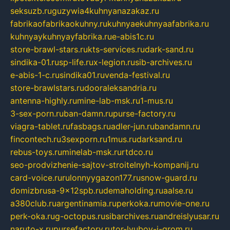
seksuzb.ru
guzywia4kuhnyanazakaz.ru
fabrikaofabrikaokuhny.ru
kuhnyaekuhnyaafabrika.ru
kuhnyaykuhnyayfabrika.ru
e-abis1c.ru
store-brawl-stars.ru
kts-services.ru
dark-sand.ru
sindika-01.ru
sp-life.ru
x-legion.ru
sib-archives.ru
e-abis-1-c.ru
sindika01.ru
venda-festival.ru
store-brawlstars.ru
dooraleksandria.ru
antenna-highly.ru
mine-lab-msk.ru
1-mus.ru
3-sex-porn.ru
ban-damn.ru
purse-factory.ru
viagra-tablet.ru
fasbags.ru
adler-jun.ru
bandamn.ru
fincontech.ru
3sexporn.ru
1mus.ru
darksand.ru
rebus-toys.ru
minelab-msk.ru
rtdco.ru
seo-prodvizhenie-sajtov-stroitelnyh-kompanij.ru
card-voice.ru
rulonnyygazon177.ru
snow-guard.ru
domizbrusa-9x12spb.ru
demaholding.ru
aalse.ru
a380club.ru
argentinamia.ru
perkoka.ru
movie-one.ru
perk-oka.ru
g-octopus.ru
sibarchives.ru
andreislyusar.ru
naruto-x.ru
pursefactory.ru
tor-lyubov-i-grom.ru