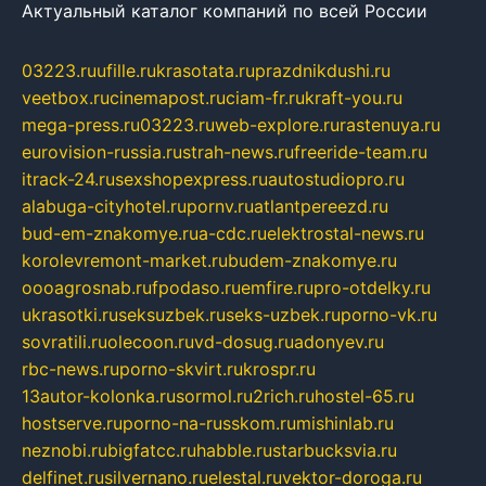
Актуальный каталог компаний по всей России
03223.ru
ufille.ru
krasotata.ru
prazdnikdushi.ru
veetbox.ru
cinemapost.ru
ciam-fr.ru
kraft-you.ru
mega-press.ru
03223.ru
web-explore.ru
rastenuya.ru
eurovision-russia.ru
strah-news.ru
freeride-team.ru
itrack-24.ru
sexshopexpress.ru
autostudiopro.ru
alabuga-cityhotel.ru
pornv.ru
atlantpereezd.ru
bud-em-znakomye.ru
a-cdc.ru
elektrostal-news.ru
korolevremont-market.ru
budem-znakomye.ru
oooagrosnab.ru
fpodaso.ru
emfire.ru
pro-otdelky.ru
ukrasotki.ru
seksuzbek.ru
seks-uzbek.ru
porno-vk.ru
sovratili.ru
olecoon.ru
vd-dosug.ru
adonyev.ru
rbc-news.ru
porno-skvirt.ru
krospr.ru
13autor-kolonka.ru
sormol.ru
2rich.ru
hostel-65.ru
hostserve.ru
porno-na-russkom.ru
mishinlab.ru
neznobi.ru
bigfatcc.ru
habble.ru
starbucksvia.ru
delfinet.ru
silvernano.ru
elestal.ru
vektor-doroga.ru