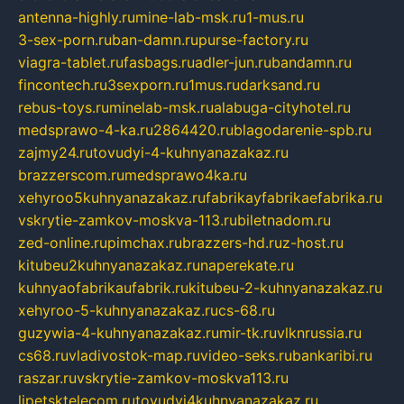
antenna-highly.ru
mine-lab-msk.ru
1-mus.ru
3-sex-porn.ru
ban-damn.ru
purse-factory.ru
viagra-tablet.ru
fasbags.ru
adler-jun.ru
bandamn.ru
fincontech.ru
3sexporn.ru
1mus.ru
darksand.ru
rebus-toys.ru
minelab-msk.ru
alabuga-cityhotel.ru
medsprawo-4-ka.ru
2864420.ru
blagodarenie-spb.ru
zajmy24.ru
tovudyi-4-kuhnyanazakaz.ru
brazzerscom.ru
medsprawo4ka.ru
xehyroo5kuhnyanazakaz.ru
fabrikayfabrikaefabrika.ru
vskrytie-zamkov-moskva-113.ru
biletnadom.ru
zed-online.ru
pimchax.ru
brazzers-hd.ru
z-host.ru
kitubeu2kuhnyanazakaz.ru
naperekate.ru
kuhnyaofabrikaufabrik.ru
kitubeu-2-kuhnyanazakaz.ru
xehyroo-5-kuhnyanazakaz.ru
cs-68.ru
guzywia-4-kuhnyanazakaz.ru
mir-tk.ru
vlknrussia.ru
cs68.ru
vladivostok-map.ru
video-seks.ru
bankaribi.ru
raszar.ru
vskrytie-zamkov-moskva113.ru
lipetsktelecom.ru
tovudyi4kuhnyanazakaz.ru