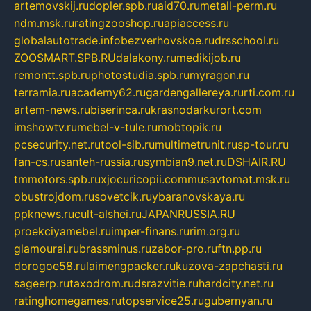
artemovskij.ru
dopler.spb.ru
aid70.ru
metall-perm.ru
ndm.msk.ru
ratingzooshop.ru
apiaccess.ru
globalautotrade.info
bezverhovskoe.ru
drsschool.ru
ZOOSMART.SPB.RU
dalakony.ru
medikijob.ru
remontt.spb.ru
photostudia.spb.ru
myragon.ru
terramia.ru
academy62.ru
gardengallereya.ru
rti.com.ru
artem-news.ru
biserinca.ru
krasnodarkurort.com
imshowtv.ru
mebel-v-tule.ru
mobtopik.ru
pcsecurity.net.ru
tool-sib.ru
multimetrunit.ru
sp-tour.ru
fan-cs.ru
santeh-russia.ru
symbian9.net.ru
DSHAIR.RU
tmmotors.spb.ru
xjocuricopii.com
musavtomat.msk.ru
obustrojdom.ru
sovetcik.ru
ybaranovskaya.ru
ppknews.ru
cult-alshei.ru
JAPANRUSSIA.RU
proekciyamebel.ru
imper-finans.ru
rim.org.ru
glamourai.ru
brassminus.ru
zabor-pro.ru
ftn.pp.ru
dorogoe58.ru
laimengpacker.ru
kuzova-zapchasti.ru
sageerp.ru
taxodrom.ru
dsrazvitie.ru
hardcity.net.ru
ratinghomegames.ru
topservice25.ru
gubernyan.ru