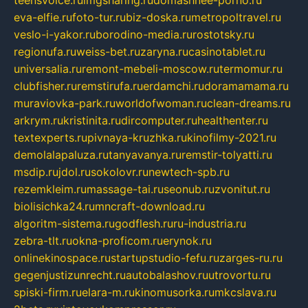
eva-elfie.ru
foto-tur.ru
biz-doska.ru
metropoltravel.ru
veslo-i-yakor.ru
borodino-media.ru
rostotsky.ru
regionufa.ru
weiss-bet.ru
zaryna.ru
casinotablet.ru
universalia.ru
remont-mebeli-moscow.ru
termomur.ru
clubfisher.ru
remstirufa.ru
erdamchi.ru
doramamama.ru
muraviovka-park.ru
worldofwoman.ru
clean-dreams.ru
arkrym.ru
kristinita.ru
dircomputer.ru
healthenter.ru
textexperts.ru
pivnaya-kruzhka.ru
kinofilmy-2021.ru
demolalapaluza.ru
tanyavanya.ru
remstir-tolyatti.ru
msdip.ru
jdol.ru
sokolovr.ru
newtech-spb.ru
rezemkleim.ru
massage-tai.ru
seonub.ru
zvonitut.ru
biolisichka24.ru
mncraft-download.ru
algoritm-sistema.ru
godflesh.ru
ru-industria.ru
zebra-tlt.ru
okna-proficom.ru
erynok.ru
onlinekinospace.ru
startupstudio-fefu.ru
zarges-ru.ru
gegenjustizunrecht.ru
autobalashov.ru
utrovortu.ru
spiski-firm.ru
elara-m.ru
kinomusorka.ru
mkcslava.ru