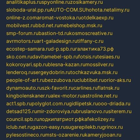
analitikaplus.ru
spyonline.ru
zosikamery.ru
sloboda-ural.pp.ru
AUTO-COM.SU
hohota.net
alimy.ru
online-z.com
aromat-vostoka.ru
otdelkaexp.ru
mobilvest.ru
bbd.net.ru
mebelshop.msk.ru
smp-forum.ru
bastion-td.ru
kosmoscreative.ru
avrmotors.ru
art-galadesign.ru
tiffany-c.ru
ecostep-samara.ru
d-p.spb.ru
галактика73.рф
sko.com.ru
davitamebel-spb.ru
fotsis.ru
tesiaes.ru
kokoroyari.spb.ru
blesna-kazan.ru
mossilver.ru
lenderoq.ru
sergeydobrin.ru
tochkazvuka.msk.ru
people-of-art.ru
bezzubova.ru
clubtibet.ru
orior-aks.ru
dynamoauto.ru
szk-favorit.ru
carlines.ru
flatnsk.ru
kingbolenskaner.ru
alex-motor.ru
astroline.net.ru
act1.spb.ru
polyglot.com.ru
gidlipetsk.ru
ooo-driada.ru
detsad125.ru
mir-zdoroviya.ru
bruslanovo.ru
siterem.ru
council.spb.ru
лодкипатриот.рф
kafekolizey.ru
iclub.net.ru
gazon-easy.ru
sugarepilekb.ru
grinox.ru
pylesostineco.ru
msts-ozarenie.ru
kameryjooan.ru