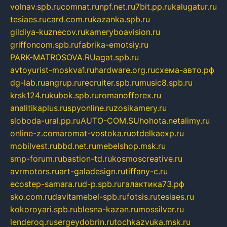
volnav.spb.ru
comnat.ru
npf.net.ru
7bit.pp.ru
kalugatur.ru
tesiaes.ru
card.com.ru
kazanka.spb.ru
gildiya-kuznecov.ru
kameryboavision.ru
griffoncom.spb.ru
fabrika-emotsiy.ru
PARK-MATROSOVA.RU
agat.spb.ru
avtoyurist-moskva1.ru
hardware.org.ru
схема-авто.рф
dg-lab.ru
angrup.ru
recruiter.spb.ru
music8.spb.ru
krsk124.ru
kubok.spb.ru
romanofforex.ru
analitikaplus.ru
spyonline.ru
zosikamery.ru
sloboda-ural.pp.ru
AUTO-COM.SU
hohota.net
alimy.ru
online-z.com
aromat-vostoka.ru
otdelkaexp.ru
mobilvest.ru
bbd.net.ru
mebelshop.msk.ru
smp-forum.ru
bastion-td.ru
kosmoscreative.ru
avrmotors.ru
art-galadesign.ru
tiffany-c.ru
ecostep-samara.ru
d-p.spb.ru
галактика73.рф
sko.com.ru
davitamebel-spb.ru
fotsis.ru
tesiaes.ru
kokoroyari.spb.ru
blesna-kazan.ru
mossilver.ru
lenderoq.ru
sergeydobrin.ru
tochkazvuka.msk.ru