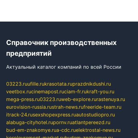
Справочник производственных
предприятий
Актуальный каталог компаний по всей России
03223.ru
ufille.ru
krasotata.ru
prazdnikdushi.ru
veetbox.ru
cinemapost.ru
ciam-fr.ru
kraft-you.ru
mega-press.ru
03223.ru
web-explore.ru
rastenuya.ru
eurovision-russia.ru
strah-news.ru
freeride-team.ru
itrack-24.ru
sexshopexpress.ru
autostudiopro.ru
alabuga-cityhotel.ru
pornv.ru
atlantpereezd.ru
bud-em-znakomye.ru
a-cdc.ru
elektrostal-news.ru
korolevremont-market.ru
budem-znakomye.ru