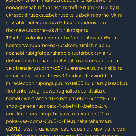
oooagrosnab.ru
fpodaso.ru
emfire.ru
pro-otdelky.ru
ukrasotki.ru
seksuzbek.ru
seks-uzbek.ru
porno-vk.ru
sovratili.ru
olecoon.ru
vd-dosug.ru
adonyev.ru
rbc-news.ru
porno-skvirt.ru
krospr.ru
13autor-kolonka.ru
sormol.ru
2rich.ru
hostel-65.ru
hostserve.ru
porno-na-russkom.ru
mishinlab.ru
neznobi.ru
bigfatcc.ru
habble.ru
starbucksvia.ru
delfinet.ru
silvernano.ru
elestal.ru
vektor-doroga.ru
velotrenajery.ru
pronso54.ru
lenasever.ru
lovinskix.ru
show-pets.ru
smartnews03.ru
discofoxworld.ru
miraclecoon.ru
pongup.ru
hostel65.ru
liura.ru
glasspb.ru
firehunters.ru
gribowo.ru
gnalis.ru
bulkitula.ru
hometown-france.ru
1-xbeticricetc-1-xbetti-5.ru
shop-garena.ru
cricetc-1-xbetr-1-xbetcc-2.ru
one-life-story.ru
top-halyava.ru
accounts112.ru
poka-vse-doma-2.ru
3-d-file.ru
hahahaharms.ru
g2012.ru
tst-1.ru
shaggy-cat.ru
opsmgr.ru
ev-gallery.ru