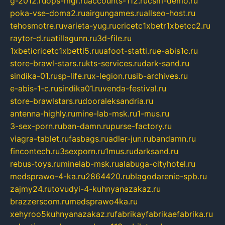
g-2012.ru
ops-mgr.ru
accounts-112.ru
csm-demo.ru
poka-vse-doma2.ru
airgungames.ru
allseo-host.ru
tehosmotre.ru
varieta-yug.ru
cricetc1xbetr1xbetcc2.ru
raytor-d.ru
atillagunn.ru
3d-file.ru
1xbeticricetc1xbetti5.ru
uafoot-statti.ru
e-abis1c.ru
store-brawl-stars.ru
kts-services.ru
dark-sand.ru
sindika-01.ru
sp-life.ru
x-legion.ru
sib-archives.ru
e-abis-1-c.ru
sindika01.ru
venda-festival.ru
store-brawlstars.ru
dooraleksandria.ru
antenna-highly.ru
mine-lab-msk.ru
1-mus.ru
3-sex-porn.ru
ban-damn.ru
purse-factory.ru
viagra-tablet.ru
fasbags.ru
adler-jun.ru
bandamn.ru
fincontech.ru
3sexporn.ru
1mus.ru
darksand.ru
rebus-toys.ru
minelab-msk.ru
alabuga-cityhotel.ru
medsprawo-4-ka.ru
2864420.ru
blagodarenie-spb.ru
zajmy24.ru
tovudyi-4-kuhnyanazakaz.ru
brazzerscom.ru
medsprawo4ka.ru
xehyroo5kuhnyanazakaz.ru
fabrikayfabrikaefabrika.ru