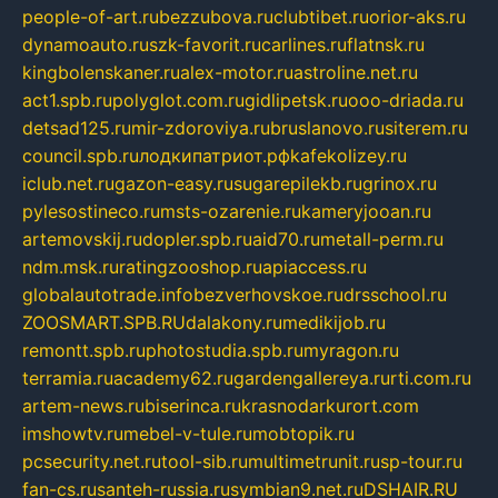
people-of-art.ru
bezzubova.ru
clubtibet.ru
orior-aks.ru
dynamoauto.ru
szk-favorit.ru
carlines.ru
flatnsk.ru
kingbolenskaner.ru
alex-motor.ru
astroline.net.ru
act1.spb.ru
polyglot.com.ru
gidlipetsk.ru
ooo-driada.ru
detsad125.ru
mir-zdoroviya.ru
bruslanovo.ru
siterem.ru
council.spb.ru
лодкипатриот.рф
kafekolizey.ru
iclub.net.ru
gazon-easy.ru
sugarepilekb.ru
grinox.ru
pylesostineco.ru
msts-ozarenie.ru
kameryjooan.ru
artemovskij.ru
dopler.spb.ru
aid70.ru
metall-perm.ru
ndm.msk.ru
ratingzooshop.ru
apiaccess.ru
globalautotrade.info
bezverhovskoe.ru
drsschool.ru
ZOOSMART.SPB.RU
dalakony.ru
medikijob.ru
remontt.spb.ru
photostudia.spb.ru
myragon.ru
terramia.ru
academy62.ru
gardengallereya.ru
rti.com.ru
artem-news.ru
biserinca.ru
krasnodarkurort.com
imshowtv.ru
mebel-v-tule.ru
mobtopik.ru
pcsecurity.net.ru
tool-sib.ru
multimetrunit.ru
sp-tour.ru
fan-cs.ru
santeh-russia.ru
symbian9.net.ru
DSHAIR.RU