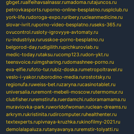
gbget.ru
alfeihavsalnassr.ru
madoma.ru
tajuncos.ru
petrovkasports.ru
porno-online-besplatno.ru
splclub.ru
york-life.ru
doroga-expo.ru
ribery.ru
cleanmedicine.ru
slovar-ivrit.ru
porno-video-besplatno.ru
seks-365.ru
ovucontrol.ru
sloty-igrovyye-avtomaty.ru
ru-industriya.ru
russkoe-porno-besplatno.ru
belgorod-day.ru
digilith.ru
pichkurovlab.ru
medic-today.ru
taksu.ru
comp123.ru
don-ykt.ru
teensvoice.ru
imgsharing.ru
domashnee-porno.ru
eva-elfie.ru
foto-tur.ru
biz-doska.ru
metropoltravel.ru
veslo-i-yakor.ru
borodino-media.ru
rostotsky.ru
regionufa.ru
weiss-bet.ru
zaryna.ru
casinotablet.ru
universalia.ru
remont-mebeli-moscow.ru
termomur.ru
clubfisher.ru
remstirufa.ru
erdamchi.ru
doramamama.ru
muraviovka-park.ru
worldofwoman.ru
clean-dreams.ru
arkrym.ru
kristinita.ru
dircomputer.ru
healthenter.ru
textexperts.ru
pivnaya-kruzhka.ru
kinofilmy-2021.ru
demolalapaluza.ru
tanyavanya.ru
remstir-tolyatti.ru