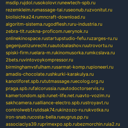
msdip.ru
jdol.ru
sokolovr.ru
newtech-spb.ru
rezemkleim.ru
massage-tai.ru
seonub.ru
zvonitut.ru
biolisichka24.ru
mncraft-download.ru
algoritm-sistema.ru
godflesh.ru
ru-industria.ru
zebra-tlt.ru
okna-proficom.ru
erynok.ru
onlinekinospace.ru
startupstudio-fefu.ru
zarges-ru.ru
gegenjustizunrecht.ru
autobalashov.ru
utrovortu.ru
spiski-firm.ru
elara-m.ru
kinomusorka.ru
mkcslava.ru
2bets.ru
vintovoykompressor.ru
birminghamvsfulham.ru
sarmat-komp.ru
pioneeri.ru
amadis-chocolate.ru
shkurki-karakulya.ru
kanotiforet.spb.ru
tutmassage.ru
ecolog.org.ru
praga.spb.ru
falcorussia.ru
autodoctorservis.ru
kamertondom.spb.ru
net-life.net.ru
avto-vozim.ru
sakhcamera.ru
alliance-electro.spb.ru
stroyavt.ru
controlweb1.ru
tdsak74.ru
kinzozo-ru.ru
kvotka.ru
iron-snab.ru
costa-bella.ru
eugrus.pp.ru
associaciya39.ru
primexpo.spb.ru
bezmorchin.ru
ia2.ru