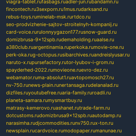
viagra-tablet.ru
fasbags.ru
adler-jun.ru
bandamn.ru
fincontech.ru
3sexporn.ru
1mus.ru
darksand.ru
rebus-toys.ru
minelab-msk.ru
rtdco.ru
seo-prodvizhenie-sajtov-stroitelnyh-kompanij.ru
card-voice.ru
rulonnyygazon177.ru
snow-guard.ru
domizbrusa-9x12spb.ru
demaholding.ru
aalse.ru
a380club.ru
argentinamia.ru
perkoka.ru
movie-one.ru
perk-oka.ru
g-octopus.ru
sibarchives.ru
andreislyusar.ru
naruto-x.ru
pursefactory.ru
tor-lyubov-i-grom.ru
spayderhed-2022.ru
movieone.ru
evro-dez.ru
webamator.ru
ma-absolut1.ru
avtopomosch27.ru
nv-750.ru
news-plain.ru
nertansaga.ru
delanalad.ru
dizfiles.ru
youtubefree.ru
aria-family.ru
roadli.ru
planeta-samara.ru
mysmartbuy.ru
matrasy-kemerovo.ru
ashanet.ru
trade-farm.ru
dotcustoms.ru
domizbrusa9x12spb.ru
autodamp.ru
narasimha.ru
djcommodities.ru
nv750.ru
x-ton.ru
newsplain.ru
cardvoice.ru
modopaper.ru
manunae.ru