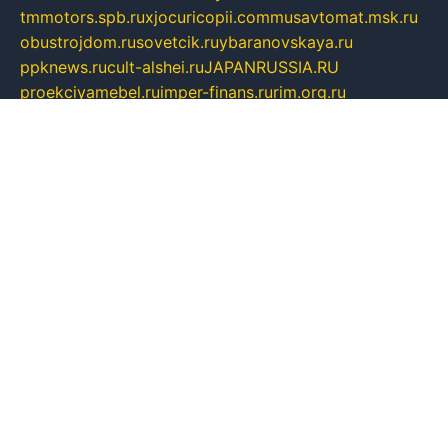
tmmotors.spb.ru
xjocuricopii.com
musavtomat.msk.ru
obustrojdom.ru
sovetcik.ru
ybaranovskaya.ru
ppknews.ru
cult-alshei.ru
JAPANRUSSIA.RU
proekciyamebel.ru
imper-finans.ru
rim.org.ru
glamourai.ru
brassminus.ru
zabor-pro.ru
ftn.pp.ru
dorogoe58.ru
laimengpacker.ru
kuzova-zapchasti.ru
sageerp.ru
taxodrom.ru
dsrazvitie.ru
hardcity.net.ru
ratinghomegames.ru
topservice25.ru
gubernyan.ru
gtglasslined.ru
ii4.ru
tssport.spb.ru
andorra24.com
blackwallstreet.ru
oboimos.ru
optim-doors.com.ru
ikuch.ru
nycr.org.ru
npa21.ru
vremya-ch.spb.ru
desert000.ru
ivtorgi.ru
ifiori.ru
catalog-statei.ru
dcv.org.ru
spetsmaster174.ru
ipkameryhiseeu.ru
dum26.ru
ruspol.spb.ru
fr-opendp.ru
kam-solnyshko.ru
cheyenne-arapaho.ru
sevzapmetal.spb.ru
ted-lapidus.spb.ru
parasite-eliminator.ru
sigma-complete.ru
modernworld.ru
dama-moda.ru
eholot-group.ru
sk-nvkz.ru
DRONGOLD.RU