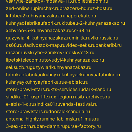
vskrytie-zamkov-moskva-113.ru
biletnadom.ru
zed-online.ru
pimchax.ru
brazzers-hd.ru
z-host.ru
kitubeu2kuhnyanazakaz.ru
naperekate.ru
kuhnyaofabrikaufabrik.ru
kitubeu-2-kuhnyanazakaz.ru
xehyroo-5-kuhnyanazakaz.ru
cs-68.ru
guzywia-4-kuhnyanazakaz.ru
mir-tk.ru
vlknrussia.ru
cs68.ru
vladivostok-map.ru
video-seks.ru
bankaribi.ru
raszar.ru
vskrytie-zamkov-moskva113.ru
lipetsktelecom.ru
tovudyi4kuhnyanazakaz.ru
seksuzb.ru
guzywia4kuhnyanazakaz.ru
fabrikaofabrikaokuhny.ru
kuhnyaekuhnyaafabrika.ru
kuhnyaykuhnyayfabrika.ru
e-abis1c.ru
store-brawl-stars.ru
kts-services.ru
dark-sand.ru
sindika-01.ru
sp-life.ru
x-legion.ru
sib-archives.ru
e-abis-1-c.ru
sindika01.ru
venda-festival.ru
store-brawlstars.ru
dooraleksandria.ru
antenna-highly.ru
mine-lab-msk.ru
1-mus.ru
3-sex-porn.ru
ban-damn.ru
purse-factory.ru