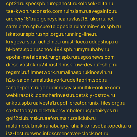
cpt21.ru
ispecspb.ru
regahost.ru
kolosok-elita.ru
tae-kwon.ru
consrio.com.ru
insiam.ru
avegainfo.ru
archery161.ru
bigencyclica.ru
vlast16.ru
korru.net
sarmiento.spb.su
extelopedia.ru
lammin-suo.spb.ru
iskatour.spb.ru
snpi.org.ru
running-line.ru
krygeva-spa.ru
chel.net.ru
rust-loco.ru
dugshop.ru
hl-beta.spb.ru
school494.spb.ru
mymubaby.ru
epoha-metalband.ru
ngr.spb.ru
rusgosnews.com
dieselvostok.ru
24hostel.msk.ru
w-dev.ru
f-ship.ru
regsmi.ru
filmnetwork.ru
malinasp.ru
kinosvin.ru
h2o-salon.ru
malutkayork.ru
deltaprim.spb.ru
tango-perm.ru
gooddir.ru
sgv.su
multiki-online.com
webkrasotki.com
cherinvest.ru
detskiy-ostrov.ru
ankou.spb.ru
alvesta1.ru
pdf-creator.ru
nix-files.org.ru
sakhatoday.ru
elektrikersymboler.ru
sputnikyes.ru
golf2club.msk.ru
aeforums.ru
zallclub.ru
multimodal.msk.ru
habaigry.ru
haikko.ru
sobakopedia.ru
isz-fest.ru
ewnc.info
screensaver-clock.net.ru