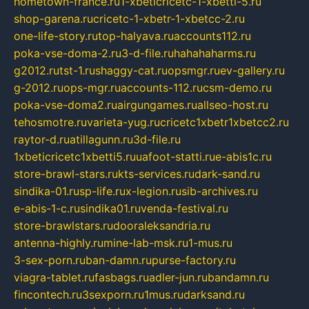
hometown-france.ru
1-xbeticricetc-1-xbetti-5.ru
shop-garena.ru
cricetc-1-xbetr-1-xbetcc-2.ru
one-life-story.ru
top-halyava.ru
accounts112.ru
poka-vse-doma-2.ru
3-d-file.ru
hahahaharms.ru
g2012.ru
tst-1.ru
shaggy-cat.ru
opsmgr.ru
ev-gallery.ru
g-2012.ru
ops-mgr.ru
accounts-112.ru
csm-demo.ru
poka-vse-doma2.ru
airgungames.ru
allseo-host.ru
tehosmotre.ru
varieta-yug.ru
cricetc1xbetr1xbetcc2.ru
raytor-d.ru
atillagunn.ru
3d-file.ru
1xbeticricetc1xbetti5.ru
uafoot-statti.ru
e-abis1c.ru
store-brawl-stars.ru
kts-services.ru
dark-sand.ru
sindika-01.ru
sp-life.ru
x-legion.ru
sib-archives.ru
e-abis-1-c.ru
sindika01.ru
venda-festival.ru
store-brawlstars.ru
dooraleksandria.ru
antenna-highly.ru
mine-lab-msk.ru
1-mus.ru
3-sex-porn.ru
ban-damn.ru
purse-factory.ru
viagra-tablet.ru
fasbags.ru
adler-jun.ru
bandamn.ru
fincontech.ru
3sexporn.ru
1mus.ru
darksand.ru