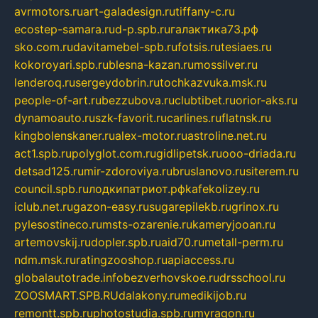
avrmotors.ru
art-galadesign.ru
tiffany-c.ru
ecostep-samara.ru
d-p.spb.ru
галактика73.рф
sko.com.ru
davitamebel-spb.ru
fotsis.ru
tesiaes.ru
kokoroyari.spb.ru
blesna-kazan.ru
mossilver.ru
lenderoq.ru
sergeydobrin.ru
tochkazvuka.msk.ru
people-of-art.ru
bezzubova.ru
clubtibet.ru
orior-aks.ru
dynamoauto.ru
szk-favorit.ru
carlines.ru
flatnsk.ru
kingbolenskaner.ru
alex-motor.ru
astroline.net.ru
act1.spb.ru
polyglot.com.ru
gidlipetsk.ru
ooo-driada.ru
detsad125.ru
mir-zdoroviya.ru
bruslanovo.ru
siterem.ru
council.spb.ru
лодкипатриот.рф
kafekolizey.ru
iclub.net.ru
gazon-easy.ru
sugarepilekb.ru
grinox.ru
pylesostineco.ru
msts-ozarenie.ru
kameryjooan.ru
artemovskij.ru
dopler.spb.ru
aid70.ru
metall-perm.ru
ndm.msk.ru
ratingzooshop.ru
apiaccess.ru
globalautotrade.info
bezverhovskoe.ru
drsschool.ru
ZOOSMART.SPB.RU
dalakony.ru
medikijob.ru
remontt.spb.ru
photostudia.spb.ru
myragon.ru