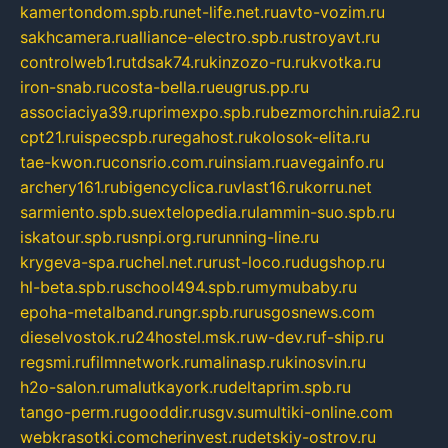
kamertondom.spb.ru
net-life.net.ru
avto-vozim.ru
sakhcamera.ru
alliance-electro.spb.ru
stroyavt.ru
controlweb1.ru
tdsak74.ru
kinzozo-ru.ru
kvotka.ru
iron-snab.ru
costa-bella.ru
eugrus.pp.ru
associaciya39.ru
primexpo.spb.ru
bezmorchin.ru
ia2.ru
cpt21.ru
ispecspb.ru
regahost.ru
kolosok-elita.ru
tae-kwon.ru
consrio.com.ru
insiam.ru
avegainfo.ru
archery161.ru
bigencyclica.ru
vlast16.ru
korru.net
sarmiento.spb.su
extelopedia.ru
lammin-suo.spb.ru
iskatour.spb.ru
snpi.org.ru
running-line.ru
krygeva-spa.ru
chel.net.ru
rust-loco.ru
dugshop.ru
hl-beta.spb.ru
school494.spb.ru
mymubaby.ru
epoha-metalband.ru
ngr.spb.ru
rusgosnews.com
dieselvostok.ru
24hostel.msk.ru
w-dev.ru
f-ship.ru
regsmi.ru
filmnetwork.ru
malinasp.ru
kinosvin.ru
h2o-salon.ru
malutkayork.ru
deltaprim.spb.ru
tango-perm.ru
gooddir.ru
sgv.su
multiki-online.com
webkrasotki.com
cherinvest.ru
detskiy-ostrov.ru