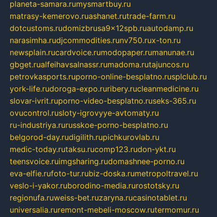
planeta-samara.ru
mysmartbuy.ru
matrasy-kemerovo.ru
ashanet.ru
trade-farm.ru
dotcustoms.ru
domizbrusa9x12spb.ru
autodamp.ru
narasimha.ru
djcommodities.ru
nv750.ru
x-ton.ru
newsplain.ru
cardvoice.ru
modopaper.ru
manunae.ru
gbget.ru
alfeihavsalnassr.ru
madoma.ru
tajuncos.ru
petrovkasports.ru
porno-online-besplatno.ru
splclub.ru
york-life.ru
doroga-expo.ru
ribery.ru
cleanmedicine.ru
slovar-ivrit.ru
porno-video-besplatno.ru
seks-365.ru
ovucontrol.ru
sloty-igrovyye-avtomaty.ru
ru-industriya.ru
russkoe-porno-besplatno.ru
belgorod-day.ru
digilith.ru
pichkurovlab.ru
medic-today.ru
taksu.ru
comp123.ru
don-ykt.ru
teensvoice.ru
imgsharing.ru
domashnee-porno.ru
eva-elfie.ru
foto-tur.ru
biz-doska.ru
metropoltravel.ru
veslo-i-yakor.ru
borodino-media.ru
rostotsky.ru
regionufa.ru
weiss-bet.ru
zaryna.ru
casinotablet.ru
universalia.ru
remont-mebeli-moscow.ru
termomur.ru