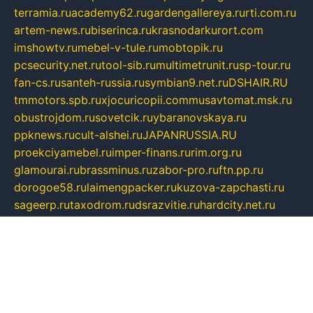
terramia.ru
academy62.ru
gardengallereya.ru
rti.com.ru
artem-news.ru
biserinca.ru
krasnodarkurort.com
imshowtv.ru
mebel-v-tule.ru
mobtopik.ru
pcsecurity.net.ru
tool-sib.ru
multimetrunit.ru
sp-tour.ru
fan-cs.ru
santeh-russia.ru
symbian9.net.ru
DSHAIR.RU
tmmotors.spb.ru
xjocuricopii.com
musavtomat.msk.ru
obustrojdom.ru
sovetcik.ru
ybaranovskaya.ru
ppknews.ru
cult-alshei.ru
JAPANRUSSIA.RU
proekciyamebel.ru
imper-finans.ru
rim.org.ru
glamourai.ru
brassminus.ru
zabor-pro.ru
ftn.pp.ru
dorogoe58.ru
laimengpacker.ru
kuzova-zapchasti.ru
sageerp.ru
taxodrom.ru
dsrazvitie.ru
hardcity.net.ru
ratinghomegames.ru
topservice25.ru
gubernyan.ru
gtglasslined.ru
ii4.ru
tssport.spb.ru
andorra24.com
blackwallstreet.ru
oboimos.ru
optim-doors.com.ru
ikuch.ru
nycr.org.ru
npa21.ru
vremya-ch.spb.ru
desert000.ru
ivtorgi.ru
ifiori.ru
catalog-statei.ru
dcv.org.ru
spetsmaster174.ru
ipkameryhiseeu.ru