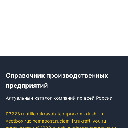
Справочник производственных
предприятий
Актуальный каталог компаний по всей России
03223.ru
ufille.ru
krasotata.ru
prazdnikdushi.ru
veetbox.ru
cinemapost.ru
ciam-fr.ru
kraft-you.ru