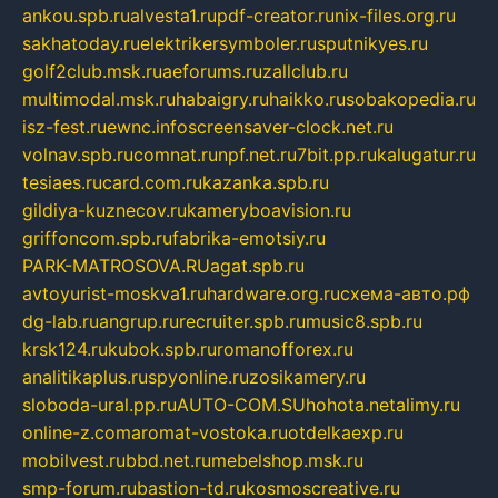
ankou.spb.ru
alvesta1.ru
pdf-creator.ru
nix-files.org.ru
sakhatoday.ru
elektrikersymboler.ru
sputnikyes.ru
golf2club.msk.ru
aeforums.ru
zallclub.ru
multimodal.msk.ru
habaigry.ru
haikko.ru
sobakopedia.ru
isz-fest.ru
ewnc.info
screensaver-clock.net.ru
volnav.spb.ru
comnat.ru
npf.net.ru
7bit.pp.ru
kalugatur.ru
tesiaes.ru
card.com.ru
kazanka.spb.ru
gildiya-kuznecov.ru
kameryboavision.ru
griffoncom.spb.ru
fabrika-emotsiy.ru
PARK-MATROSOVA.RU
agat.spb.ru
avtoyurist-moskva1.ru
hardware.org.ru
схема-авто.рф
dg-lab.ru
angrup.ru
recruiter.spb.ru
music8.spb.ru
krsk124.ru
kubok.spb.ru
romanofforex.ru
analitikaplus.ru
spyonline.ru
zosikamery.ru
sloboda-ural.pp.ru
AUTO-COM.SU
hohota.net
alimy.ru
online-z.com
aromat-vostoka.ru
otdelkaexp.ru
mobilvest.ru
bbd.net.ru
mebelshop.msk.ru
smp-forum.ru
bastion-td.ru
kosmoscreative.ru