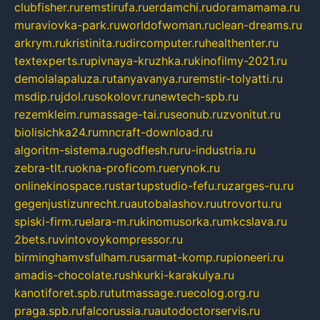
clubfisher.ru
remstirufa.ru
erdamchi.ru
doramamama.ru
muraviovka-park.ru
worldofwoman.ru
clean-dreams.ru
arkrym.ru
kristinita.ru
dircomputer.ru
healthenter.ru
textexperts.ru
pivnaya-kruzhka.ru
kinofilmy-2021.ru
demolalapaluza.ru
tanyavanya.ru
remstir-tolyatti.ru
msdip.ru
jdol.ru
sokolovr.ru
newtech-spb.ru
rezemkleim.ru
massage-tai.ru
seonub.ru
zvonitut.ru
biolisichka24.ru
mncraft-download.ru
algoritm-sistema.ru
godflesh.ru
ru-industria.ru
zebra-tlt.ru
okna-proficom.ru
erynok.ru
onlinekinospace.ru
startupstudio-fefu.ru
zarges-ru.ru
gegenjustizunrecht.ru
autobalashov.ru
utrovortu.ru
spiski-firm.ru
elara-m.ru
kinomusorka.ru
mkcslava.ru
2bets.ru
vintovoykompressor.ru
birminghamvsfulham.ru
sarmat-komp.ru
pioneeri.ru
amadis-chocolate.ru
shkurki-karakulya.ru
kanotiforet.spb.ru
tutmassage.ru
ecolog.org.ru
praga.spb.ru
falcorussia.ru
autodoctorservis.ru