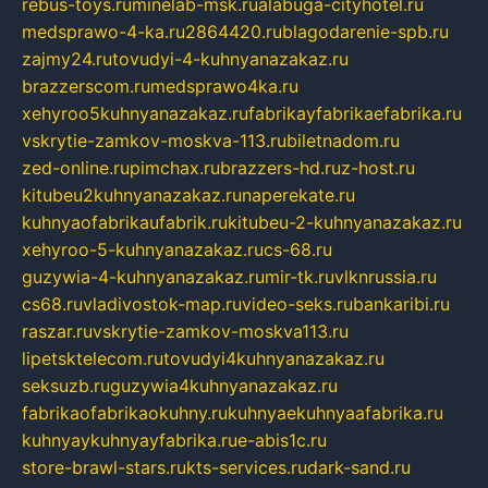
rebus-toys.ru
minelab-msk.ru
alabuga-cityhotel.ru
medsprawo-4-ka.ru
2864420.ru
blagodarenie-spb.ru
zajmy24.ru
tovudyi-4-kuhnyanazakaz.ru
brazzerscom.ru
medsprawo4ka.ru
xehyroo5kuhnyanazakaz.ru
fabrikayfabrikaefabrika.ru
vskrytie-zamkov-moskva-113.ru
biletnadom.ru
zed-online.ru
pimchax.ru
brazzers-hd.ru
z-host.ru
kitubeu2kuhnyanazakaz.ru
naperekate.ru
kuhnyaofabrikaufabrik.ru
kitubeu-2-kuhnyanazakaz.ru
xehyroo-5-kuhnyanazakaz.ru
cs-68.ru
guzywia-4-kuhnyanazakaz.ru
mir-tk.ru
vlknrussia.ru
cs68.ru
vladivostok-map.ru
video-seks.ru
bankaribi.ru
raszar.ru
vskrytie-zamkov-moskva113.ru
lipetsktelecom.ru
tovudyi4kuhnyanazakaz.ru
seksuzb.ru
guzywia4kuhnyanazakaz.ru
fabrikaofabrikaokuhny.ru
kuhnyaekuhnyaafabrika.ru
kuhnyaykuhnyayfabrika.ru
e-abis1c.ru
store-brawl-stars.ru
kts-services.ru
dark-sand.ru