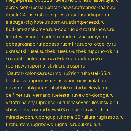
mega-press.ru
03223.ru
web-explore.ru
rastenuya.ru
eurovision-russia.ru
strah-news.ru
freeride-team.ru
itrack-24.ru
sexshopexpress.ru
autostudiopro.ru
alabuga-cityhotel.ru
pornv.ru
atlantpereezd.ru
bud-em-znakomye.ru
a-cdc.ru
elektrostal-news.ru
korolevremont-market.ru
budem-znakomye.ru
oooagrosnab.ru
fpodaso.ru
emfire.ru
pro-otdelky.ru
ukrasotki.ru
seksuzbek.ru
seks-uzbek.ru
porno-vk.ru
sovratili.ru
olecoon.ru
vd-dosug.ru
adonyev.ru
rbc-news.ru
porno-skvirt.ru
krospr.ru
13autor-kolonka.ru
sormol.ru
2rich.ru
hostel-65.ru
hostserve.ru
porno-na-russkom.ru
mishinlab.ru
neznobi.ru
bigfatcc.ru
habble.ru
starbucksvia.ru
delfinet.ru
silvernano.ru
elestal.ru
vektor-doroga.ru
velotrenajery.ru
pronso54.ru
lenasever.ru
lovinskix.ru
show-pets.ru
smartnews03.ru
discofoxworld.ru
miraclecoon.ru
pongup.ru
hostel65.ru
liura.ru
glasspb.ru
firehunters.ru
gribowo.ru
gnalis.ru
bulkitula.ru