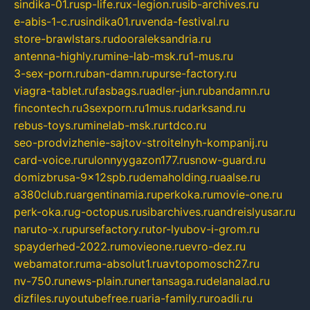
sindika-01.ru
sp-life.ru
x-legion.ru
sib-archives.ru
e-abis-1-c.ru
sindika01.ru
venda-festival.ru
store-brawlstars.ru
dooraleksandria.ru
antenna-highly.ru
mine-lab-msk.ru
1-mus.ru
3-sex-porn.ru
ban-damn.ru
purse-factory.ru
viagra-tablet.ru
fasbags.ru
adler-jun.ru
bandamn.ru
fincontech.ru
3sexporn.ru
1mus.ru
darksand.ru
rebus-toys.ru
minelab-msk.ru
rtdco.ru
seo-prodvizhenie-sajtov-stroitelnyh-kompanij.ru
card-voice.ru
rulonnyygazon177.ru
snow-guard.ru
domizbrusa-9x12spb.ru
demaholding.ru
aalse.ru
a380club.ru
argentinamia.ru
perkoka.ru
movie-one.ru
perk-oka.ru
g-octopus.ru
sibarchives.ru
andreislyusar.ru
naruto-x.ru
pursefactory.ru
tor-lyubov-i-grom.ru
spayderhed-2022.ru
movieone.ru
evro-dez.ru
webamator.ru
ma-absolut1.ru
avtopomosch27.ru
nv-750.ru
news-plain.ru
nertansaga.ru
delanalad.ru
dizfiles.ru
youtubefree.ru
aria-family.ru
roadli.ru