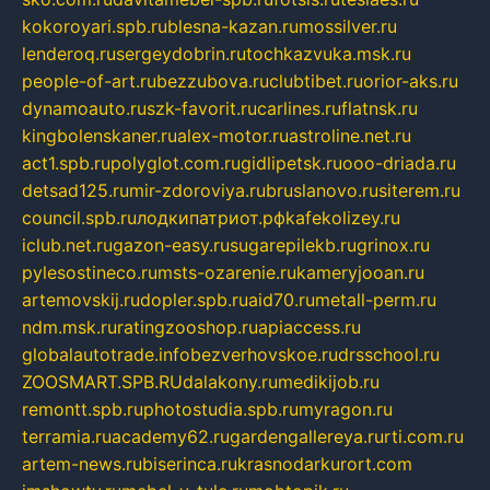
kokoroyari.spb.ru
blesna-kazan.ru
mossilver.ru
lenderoq.ru
sergeydobrin.ru
tochkazvuka.msk.ru
people-of-art.ru
bezzubova.ru
clubtibet.ru
orior-aks.ru
dynamoauto.ru
szk-favorit.ru
carlines.ru
flatnsk.ru
kingbolenskaner.ru
alex-motor.ru
astroline.net.ru
act1.spb.ru
polyglot.com.ru
gidlipetsk.ru
ooo-driada.ru
detsad125.ru
mir-zdoroviya.ru
bruslanovo.ru
siterem.ru
council.spb.ru
лодкипатриот.рф
kafekolizey.ru
iclub.net.ru
gazon-easy.ru
sugarepilekb.ru
grinox.ru
pylesostineco.ru
msts-ozarenie.ru
kameryjooan.ru
artemovskij.ru
dopler.spb.ru
aid70.ru
metall-perm.ru
ndm.msk.ru
ratingzooshop.ru
apiaccess.ru
globalautotrade.info
bezverhovskoe.ru
drsschool.ru
ZOOSMART.SPB.RU
dalakony.ru
medikijob.ru
remontt.spb.ru
photostudia.spb.ru
myragon.ru
terramia.ru
academy62.ru
gardengallereya.ru
rti.com.ru
artem-news.ru
biserinca.ru
krasnodarkurort.com