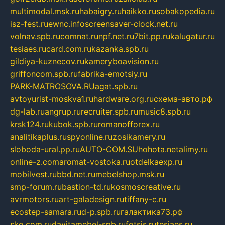
multimodal.msk.ru
habaigry.ru
haikko.ru
sobakopedia.ru
isz-fest.ru
ewnc.info
screensaver-clock.net.ru
volnav.spb.ru
comnat.ru
npf.net.ru
7bit.pp.ru
kalugatur.ru
tesiaes.ru
card.com.ru
kazanka.spb.ru
gildiya-kuznecov.ru
kameryboavision.ru
griffoncom.spb.ru
fabrika-emotsiy.ru
PARK-MATROSOVA.RU
agat.spb.ru
avtoyurist-moskva1.ru
hardware.org.ru
схема-авто.рф
dg-lab.ru
angrup.ru
recruiter.spb.ru
music8.spb.ru
krsk124.ru
kubok.spb.ru
romanofforex.ru
analitikaplus.ru
spyonline.ru
zosikamery.ru
sloboda-ural.pp.ru
AUTO-COM.SU
hohota.net
alimy.ru
online-z.com
aromat-vostoka.ru
otdelkaexp.ru
mobilvest.ru
bbd.net.ru
mebelshop.msk.ru
smp-forum.ru
bastion-td.ru
kosmoscreative.ru
avrmotors.ru
art-galadesign.ru
tiffany-c.ru
ecostep-samara.ru
d-p.spb.ru
галактика73.рф
sko.com.ru
davitamebel-spb.ru
fotsis.ru
tesiaes.ru