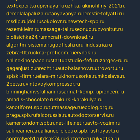
textexperts.ru
pivnaya-kruzhka.ru
kinofilmy-2021.ru
demolalapaluza.ru
tanyavanya.ru
remstir-tolyatti.ru
msdip.ru
jdol.ru
sokolovr.ru
newtech-spb.ru
rezemkleim.ru
massage-tai.ru
seonub.ru
zvonitut.ru
biolisichka24.ru
mncraft-download.ru
algoritm-sistema.ru
godflesh.ru
ru-industria.ru
zebra-tlt.ru
okna-proficom.ru
erynok.ru
onlinekinospace.ru
startupstudio-fefu.ru
zarges-ru.ru
gegenjustizunrecht.ru
autobalashov.ru
utrovortu.ru
spiski-firm.ru
elara-m.ru
kinomusorka.ru
mkcslava.ru
2bets.ru
vintovoykompressor.ru
birminghamvsfulham.ru
sarmat-komp.ru
pioneeri.ru
amadis-chocolate.ru
shkurki-karakulya.ru
kanotiforet.spb.ru
tutmassage.ru
ecolog.org.ru
praga.spb.ru
falcorussia.ru
autodoctorservis.ru
kamertondom.spb.ru
net-life.net.ru
avto-vozim.ru
sakhcamera.ru
alliance-electro.spb.ru
stroyavt.ru
controlweb1.ru
tdsak74.ru
kinzozo-ru.ru
kvotka.ru