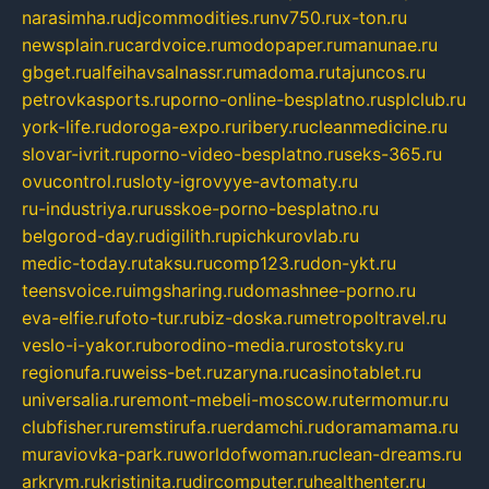
narasimha.ru
djcommodities.ru
nv750.ru
x-ton.ru
newsplain.ru
cardvoice.ru
modopaper.ru
manunae.ru
gbget.ru
alfeihavsalnassr.ru
madoma.ru
tajuncos.ru
petrovkasports.ru
porno-online-besplatno.ru
splclub.ru
york-life.ru
doroga-expo.ru
ribery.ru
cleanmedicine.ru
slovar-ivrit.ru
porno-video-besplatno.ru
seks-365.ru
ovucontrol.ru
sloty-igrovyye-avtomaty.ru
ru-industriya.ru
russkoe-porno-besplatno.ru
belgorod-day.ru
digilith.ru
pichkurovlab.ru
medic-today.ru
taksu.ru
comp123.ru
don-ykt.ru
teensvoice.ru
imgsharing.ru
domashnee-porno.ru
eva-elfie.ru
foto-tur.ru
biz-doska.ru
metropoltravel.ru
veslo-i-yakor.ru
borodino-media.ru
rostotsky.ru
regionufa.ru
weiss-bet.ru
zaryna.ru
casinotablet.ru
universalia.ru
remont-mebeli-moscow.ru
termomur.ru
clubfisher.ru
remstirufa.ru
erdamchi.ru
doramamama.ru
muraviovka-park.ru
worldofwoman.ru
clean-dreams.ru
arkrym.ru
kristinita.ru
dircomputer.ru
healthenter.ru