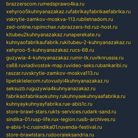
brazzerscom.ru
medsprawo4ka.ru
xehyroo5kuhnyanazakaz.ru
fabrikayfabrikaefabrika.ru
vskrytie-zamkov-moskva-113.ru
biletnadom.ru
zed-online.ru
pimchax.ru
brazzers-hd.ru
z-host.ru
kitubeu2kuhnyanazakaz.ru
naperekate.ru
kuhnyaofabrikaufabrik.ru
kitubeu-2-kuhnyanazakaz.ru
xehyroo-5-kuhnyanazakaz.ru
cs-68.ru
guzywia-4-kuhnyanazakaz.ru
mir-tk.ru
vlknrussia.ru
cs68.ru
vladivostok-map.ru
video-seks.ru
bankaribi.ru
raszar.ru
vskrytie-zamkov-moskva113.ru
lipetsktelecom.ru
tovudyi4kuhnyanazakaz.ru
seksuzb.ru
guzywia4kuhnyanazakaz.ru
fabrikaofabrikaokuhny.ru
kuhnyaekuhnyaafabrika.ru
kuhnyaykuhnyayfabrika.ru
e-abis1c.ru
store-brawl-stars.ru
kts-services.ru
dark-sand.ru
sindika-01.ru
sp-life.ru
x-legion.ru
sib-archives.ru
e-abis-1-c.ru
sindika01.ru
venda-festival.ru
store-brawlstars.ru
dooraleksandria.ru