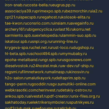
iron-snab.ru
costa-bella.ru
eugrus.pp.ru
associaciya39.ru
primexpo.spb.ru
bezmorchin.ru
ia2.ru
cpt21.ru
ispecspb.ru
regahost.ru
kolosok-elita.ru
tae-kwon.ru
consrio.com.ru
insiam.ru
avegainfo.ru
archery161.ru
bigencyclica.ru
vlast16.ru
korru.net
sarmiento.spb.su
extelopedia.ru
lammin-suo.spb.ru
iskatour.spb.ru
snpi.org.ru
running-line.ru
krygeva-spa.ru
chel.net.ru
rust-loco.ru
dugshop.ru
hl-beta.spb.ru
school494.spb.ru
mymubaby.ru
epoha-metalband.ru
ngr.spb.ru
rusgosnews.com
dieselvostok.ru
24hostel.msk.ru
w-dev.ru
f-ship.ru
regsmi.ru
filmnetwork.ru
malinasp.ru
kinosvin.ru
h2o-salon.ru
malutkayork.ru
deltaprim.spb.ru
tango-perm.ru
gooddir.ru
sgv.su
multiki-online.com
webkrasotki.com
cherinvest.ru
detskiy-ostrov.ru
ankou.spb.ru
alvesta1.ru
pdf-creator.ru
nix-files.org.ru
sakhatoday.ru
elektrikersymboler.ru
sputnikyes.ru
golf2club.msk.ru
aeforums.ru
zallclub.ru