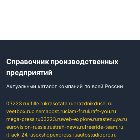
Справочник производственных
предприятий
Актуальный каталог компаний по всей России
03223.ru
ufille.ru
krasotata.ru
prazdnikdushi.ru
veetbox.ru
cinemapost.ru
ciam-fr.ru
kraft-you.ru
mega-press.ru
03223.ru
web-explore.ru
rastenuya.ru
eurovision-russia.ru
strah-news.ru
freeride-team.ru
itrack-24.ru
sexshopexpress.ru
autostudiopro.ru