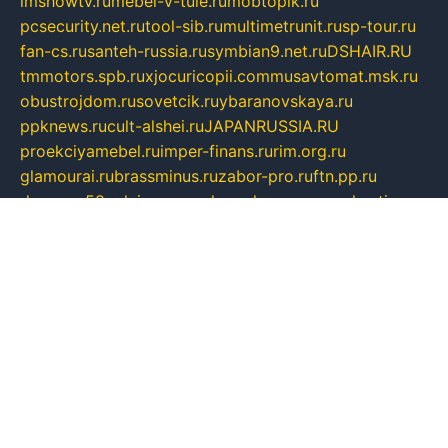
imshowtv.ru
mebel-v-tule.ru
mobtopik.ru
pcsecurity.net.ru
tool-sib.ru
multimetrunit.ru
sp-tour.ru
fan-cs.ru
santeh-russia.ru
symbian9.net.ru
DSHAIR.RU
tmmotors.spb.ru
xjocuricopii.com
musavtomat.msk.ru
obustrojdom.ru
sovetcik.ru
ybaranovskaya.ru
ppknews.ru
cult-alshei.ru
JAPANRUSSIA.RU
proekciyamebel.ru
imper-finans.ru
rim.org.ru
glamourai.ru
brassminus.ru
zabor-pro.ru
ftn.pp.ru
dorogoe58.ru
laimengpacker.ru
kuzova-zapchasti.ru
sageerp.ru
taxodrom.ru
dsrazvitie.ru
hardcity.net.ru
ratinghomegames.ru
topservice25.ru
gubernyan.ru
gtglasslined.ru
ii4.ru
tssport.spb.ru
andorra24.com
blackwallstreet.ru
oboimos.ru
optim-doors.com.ru
ikuch.ru
nycr.org.ru
npa21.ru
vremya-ch.spb.ru
desert000.ru
ivtorgi.ru
ifiori.ru
catalog-statei.ru
dcv.org.ru
spetsmaster174.ru
ipkameryhiseeu.ru
dum26.ru
ruspol.spb.ru
fr-opendp.ru
kam-solnyshko.ru
cheyenne-arapaho.ru
sevzapmetal.spb.ru