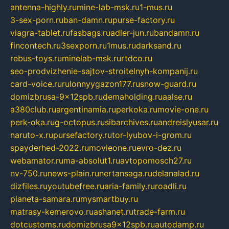
antenna-highly.ru
mine-lab-msk.ru
1-mus.ru
3-sex-porn.ru
ban-damn.ru
purse-factory.ru
viagra-tablet.ru
fasbags.ru
adler-jun.ru
bandamn.ru
fincontech.ru
3sexporn.ru
1mus.ru
darksand.ru
rebus-toys.ru
minelab-msk.ru
rtdco.ru
seo-prodvizhenie-sajtov-stroitelnyh-kompanij.ru
card-voice.ru
rulonnyygazon177.ru
snow-guard.ru
domizbrusa-9x12spb.ru
demaholding.ru
aalse.ru
a380club.ru
argentinamia.ru
perkoka.ru
movie-one.ru
perk-oka.ru
g-octopus.ru
sibarchives.ru
andreislyusar.ru
naruto-x.ru
pursefactory.ru
tor-lyubov-i-grom.ru
spayderhed-2022.ru
movieone.ru
evro-dez.ru
webamator.ru
ma-absolut1.ru
avtopomosch27.ru
nv-750.ru
news-plain.ru
nertansaga.ru
delanalad.ru
dizfiles.ru
youtubefree.ru
aria-family.ru
roadli.ru
planeta-samara.ru
mysmartbuy.ru
matrasy-kemerovo.ru
ashanet.ru
trade-farm.ru
dotcustoms.ru
domizbrusa9x12spb.ru
autodamp.ru