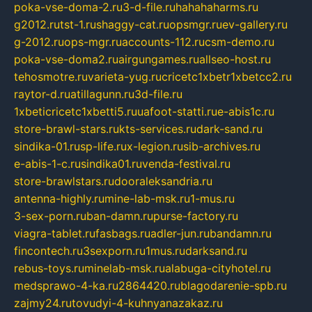
poka-vse-doma-2.ru
3-d-file.ru
hahahaharms.ru
g2012.ru
tst-1.ru
shaggy-cat.ru
opsmgr.ru
ev-gallery.ru
g-2012.ru
ops-mgr.ru
accounts-112.ru
csm-demo.ru
poka-vse-doma2.ru
airgungames.ru
allseo-host.ru
tehosmotre.ru
varieta-yug.ru
cricetc1xbetr1xbetcc2.ru
raytor-d.ru
atillagunn.ru
3d-file.ru
1xbeticricetc1xbetti5.ru
uafoot-statti.ru
e-abis1c.ru
store-brawl-stars.ru
kts-services.ru
dark-sand.ru
sindika-01.ru
sp-life.ru
x-legion.ru
sib-archives.ru
e-abis-1-c.ru
sindika01.ru
venda-festival.ru
store-brawlstars.ru
dooraleksandria.ru
antenna-highly.ru
mine-lab-msk.ru
1-mus.ru
3-sex-porn.ru
ban-damn.ru
purse-factory.ru
viagra-tablet.ru
fasbags.ru
adler-jun.ru
bandamn.ru
fincontech.ru
3sexporn.ru
1mus.ru
darksand.ru
rebus-toys.ru
minelab-msk.ru
alabuga-cityhotel.ru
medsprawo-4-ka.ru
2864420.ru
blagodarenie-spb.ru
zajmy24.ru
tovudyi-4-kuhnyanazakaz.ru