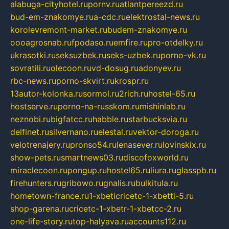
alabuga-cityhotel.ru
pornv.ru
atlantpereezd.ru
bud-em-znakomye.ru
a-cdc.ru
elektrostal-news.ru
korolevremont-market.ru
budem-znakomye.ru
oooagrosnab.ru
fpodaso.ru
emfire.ru
pro-otdelky.ru
ukrasotki.ru
seksuzbek.ru
seks-uzbek.ru
porno-vk.ru
sovratili.ru
olecoon.ru
vd-dosug.ru
adonyev.ru
rbc-news.ru
porno-skvirt.ru
krospr.ru
13autor-kolonka.ru
sormol.ru
2rich.ru
hostel-65.ru
hostserve.ru
porno-na-russkom.ru
mishinlab.ru
neznobi.ru
bigfatcc.ru
habble.ru
starbucksvia.ru
delfinet.ru
silvernano.ru
elestal.ru
vektor-doroga.ru
velotrenajery.ru
pronso54.ru
lenasever.ru
lovinskix.ru
show-pets.ru
smartnews03.ru
discofoxworld.ru
miraclecoon.ru
pongup.ru
hostel65.ru
liura.ru
glasspb.ru
firehunters.ru
gribowo.ru
gnalis.ru
bulkitula.ru
hometown-france.ru
1-xbeticricetc-1-xbetti-5.ru
shop-garena.ru
cricetc-1-xbetr-1-xbetcc-2.ru
one-life-story.ru
top-halyava.ru
accounts112.ru