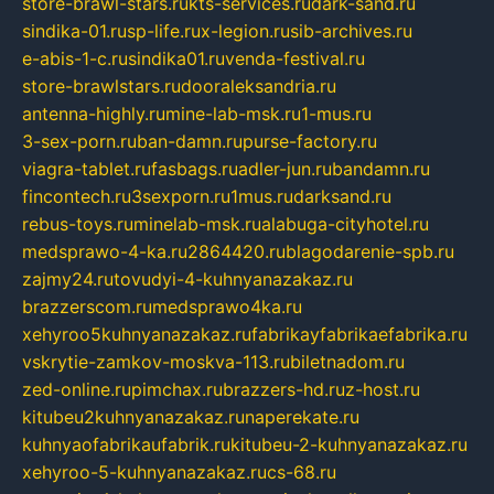
store-brawl-stars.ru
kts-services.ru
dark-sand.ru
sindika-01.ru
sp-life.ru
x-legion.ru
sib-archives.ru
e-abis-1-c.ru
sindika01.ru
venda-festival.ru
store-brawlstars.ru
dooraleksandria.ru
antenna-highly.ru
mine-lab-msk.ru
1-mus.ru
3-sex-porn.ru
ban-damn.ru
purse-factory.ru
viagra-tablet.ru
fasbags.ru
adler-jun.ru
bandamn.ru
fincontech.ru
3sexporn.ru
1mus.ru
darksand.ru
rebus-toys.ru
minelab-msk.ru
alabuga-cityhotel.ru
medsprawo-4-ka.ru
2864420.ru
blagodarenie-spb.ru
zajmy24.ru
tovudyi-4-kuhnyanazakaz.ru
brazzerscom.ru
medsprawo4ka.ru
xehyroo5kuhnyanazakaz.ru
fabrikayfabrikaefabrika.ru
vskrytie-zamkov-moskva-113.ru
biletnadom.ru
zed-online.ru
pimchax.ru
brazzers-hd.ru
z-host.ru
kitubeu2kuhnyanazakaz.ru
naperekate.ru
kuhnyaofabrikaufabrik.ru
kitubeu-2-kuhnyanazakaz.ru
xehyroo-5-kuhnyanazakaz.ru
cs-68.ru