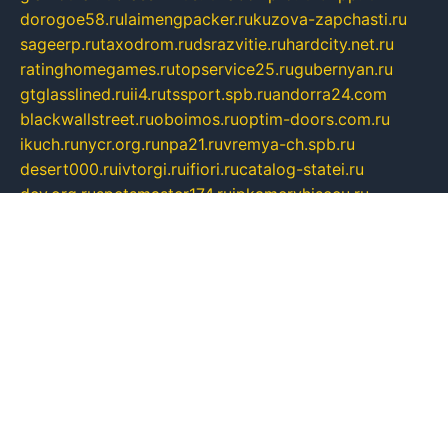
dorogoe58.ru
laimengpacker.ru
kuzova-zapchasti.ru
sageerp.ru
taxodrom.ru
dsrazvitie.ru
hardcity.net.ru
ratinghomegames.ru
topservice25.ru
gubernyan.ru
gtglasslined.ru
ii4.ru
tssport.spb.ru
andorra24.com
blackwallstreet.ru
oboimos.ru
optim-doors.com.ru
ikuch.ru
nycr.org.ru
npa21.ru
vremya-ch.spb.ru
desert000.ru
ivtorgi.ru
ifiori.ru
catalog-statei.ru
dcv.org.ru
spetsmaster174.ru
ipkameryhiseeu.ru
dum26.ru
ruspol.spb.ru
fr-opendp.ru
kam-solnyshko.ru
cheyenne-arapaho.ru
sevzapmetal.spb.ru
ted-lapidus.spb.ru
parasite-eliminator.ru
sigma-complete.ru
modernworld.ru
dama-moda.ru
eholot-group.ru
sk-nvkz.ru
DRONGOLD.RU
democratia2.ru
i-farmer.ru
mass-sport.org
jablonex.spb.ru
bookmess.ru
linkword.ru
refineua.com.ru
cs-spec.net.ru
altay-mebel.ru
DNK-THEATRE.RU
mechaniks.spb.ru
ipcamtechage.ru
skosta.ru
a-sun.ru
stroy-ldsp.ru
snowlands.org.ru