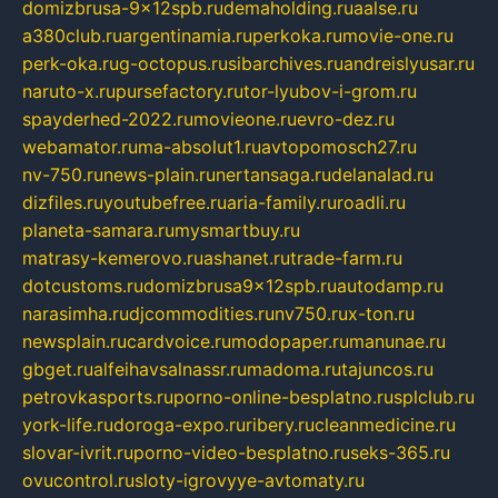
domizbrusa-9x12spb.ru
demaholding.ru
aalse.ru
a380club.ru
argentinamia.ru
perkoka.ru
movie-one.ru
perk-oka.ru
g-octopus.ru
sibarchives.ru
andreislyusar.ru
naruto-x.ru
pursefactory.ru
tor-lyubov-i-grom.ru
spayderhed-2022.ru
movieone.ru
evro-dez.ru
webamator.ru
ma-absolut1.ru
avtopomosch27.ru
nv-750.ru
news-plain.ru
nertansaga.ru
delanalad.ru
dizfiles.ru
youtubefree.ru
aria-family.ru
roadli.ru
planeta-samara.ru
mysmartbuy.ru
matrasy-kemerovo.ru
ashanet.ru
trade-farm.ru
dotcustoms.ru
domizbrusa9x12spb.ru
autodamp.ru
narasimha.ru
djcommodities.ru
nv750.ru
x-ton.ru
newsplain.ru
cardvoice.ru
modopaper.ru
manunae.ru
gbget.ru
alfeihavsalnassr.ru
madoma.ru
tajuncos.ru
petrovkasports.ru
porno-online-besplatno.ru
splclub.ru
york-life.ru
doroga-expo.ru
ribery.ru
cleanmedicine.ru
slovar-ivrit.ru
porno-video-besplatno.ru
seks-365.ru
ovucontrol.ru
sloty-igrovyye-avtomaty.ru