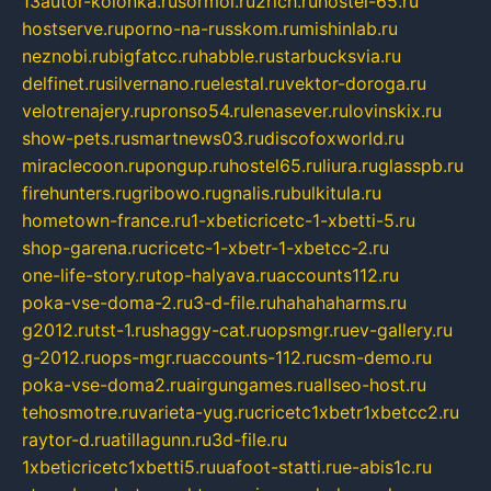
13autor-kolonka.ru
sormol.ru
2rich.ru
hostel-65.ru
hostserve.ru
porno-na-russkom.ru
mishinlab.ru
neznobi.ru
bigfatcc.ru
habble.ru
starbucksvia.ru
delfinet.ru
silvernano.ru
elestal.ru
vektor-doroga.ru
velotrenajery.ru
pronso54.ru
lenasever.ru
lovinskix.ru
show-pets.ru
smartnews03.ru
discofoxworld.ru
miraclecoon.ru
pongup.ru
hostel65.ru
liura.ru
glasspb.ru
firehunters.ru
gribowo.ru
gnalis.ru
bulkitula.ru
hometown-france.ru
1-xbeticricetc-1-xbetti-5.ru
shop-garena.ru
cricetc-1-xbetr-1-xbetcc-2.ru
one-life-story.ru
top-halyava.ru
accounts112.ru
poka-vse-doma-2.ru
3-d-file.ru
hahahaharms.ru
g2012.ru
tst-1.ru
shaggy-cat.ru
opsmgr.ru
ev-gallery.ru
g-2012.ru
ops-mgr.ru
accounts-112.ru
csm-demo.ru
poka-vse-doma2.ru
airgungames.ru
allseo-host.ru
tehosmotre.ru
varieta-yug.ru
cricetc1xbetr1xbetcc2.ru
raytor-d.ru
atillagunn.ru
3d-file.ru
1xbeticricetc1xbetti5.ru
uafoot-statti.ru
e-abis1c.ru