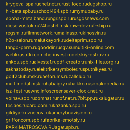
krygeva-spa.ru
chel.net.ru
rust-loco.ru
dugshop.ru
hl-beta.spb.ru
school494.spb.ru
mymubaby.ru
epoha-metalband.ru
ngr.spb.ru
rusgosnews.com
dieselvostok.ru
24hostel.msk.ru
w-dev.ru
f-ship.ru
regsmi.ru
filmnetwork.ru
malinasp.ru
kinosvin.ru
h2o-salon.ru
malutkayork.ru
deltaprim.spb.ru
tango-perm.ru
gooddir.ru
sgv.su
multiki-online.com
webkrasotki.com
cherinvest.ru
detskiy-ostrov.ru
ankou.spb.ru
alvesta1.ru
pdf-creator.ru
nix-files.org.ru
sakhatoday.ru
elektrikersymboler.ru
sputnikyes.ru
golf2club.msk.ru
aeforums.ru
zallclub.ru
multimodal.msk.ru
habaigry.ru
haikko.ru
sobakopedia.ru
isz-fest.ru
ewnc.info
screensaver-clock.net.ru
volnav.spb.ru
comnat.ru
npf.net.ru
7bit.pp.ru
kalugatur.ru
tesiaes.ru
card.com.ru
kazanka.spb.ru
gildiya-kuznecov.ru
kameryboavision.ru
griffoncom.spb.ru
fabrika-emotsiy.ru
PARK-MATROSOVA.RU
agat.spb.ru