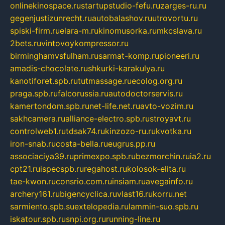
onlinekinospace.ru
startupstudio-fefu.ru
zarges-ru.ru
gegenjustizunrecht.ru
autobalashov.ru
utrovortu.ru
spiski-firm.ru
elara-m.ru
kinomusorka.ru
mkcslava.ru
2bets.ru
vintovoykompressor.ru
birminghamvsfulham.ru
sarmat-komp.ru
pioneeri.ru
amadis-chocolate.ru
shkurki-karakulya.ru
kanotiforet.spb.ru
tutmassage.ru
ecolog.org.ru
praga.spb.ru
falcorussia.ru
autodoctorservis.ru
kamertondom.spb.ru
net-life.net.ru
avto-vozim.ru
sakhcamera.ru
alliance-electro.spb.ru
stroyavt.ru
controlweb1.ru
tdsak74.ru
kinzozo-ru.ru
kvotka.ru
iron-snab.ru
costa-bella.ru
eugrus.pp.ru
associaciya39.ru
primexpo.spb.ru
bezmorchin.ru
ia2.ru
cpt21.ru
ispecspb.ru
regahost.ru
kolosok-elita.ru
tae-kwon.ru
consrio.com.ru
insiam.ru
avegainfo.ru
archery161.ru
bigencyclica.ru
vlast16.ru
korru.net
sarmiento.spb.su
extelopedia.ru
lammin-suo.spb.ru
iskatour.spb.ru
snpi.org.ru
running-line.ru