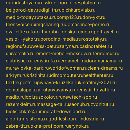
ru-industriya.ru
russkoe-porno-besplatno.ru
belgorod-day.ru
digilith.ru
pichkurovlab.ru
medic-today.ru
taksu.ru
comp123.ru
don-ykt.ru
teensvoice.ru
imgsharing.ru
domashnee-porno.ru
eva-elfie.ru
foto-tur.ru
biz-doska.ru
metropoltravel.ru
veslo-i-yakor.ru
borodino-media.ru
rostotsky.ru
regionufa.ru
weiss-bet.ru
zaryna.ru
casinotablet.ru
universalia.ru
remont-mebeli-moscow.ru
termomur.ru
clubfisher.ru
remstirufa.ru
erdamchi.ru
doramamama.ru
muraviovka-park.ru
worldofwoman.ru
clean-dreams.ru
arkrym.ru
kristinita.ru
dircomputer.ru
healthenter.ru
textexperts.ru
pivnaya-kruzhka.ru
kinofilmy-2021.ru
demolalapaluza.ru
tanyavanya.ru
remstir-tolyatti.ru
msdip.ru
jdol.ru
sokolovr.ru
newtech-spb.ru
rezemkleim.ru
massage-tai.ru
seonub.ru
zvonitut.ru
biolisichka24.ru
mncraft-download.ru
algoritm-sistema.ru
godflesh.ru
ru-industria.ru
zebra-tlt.ru
okna-proficom.ru
erynok.ru