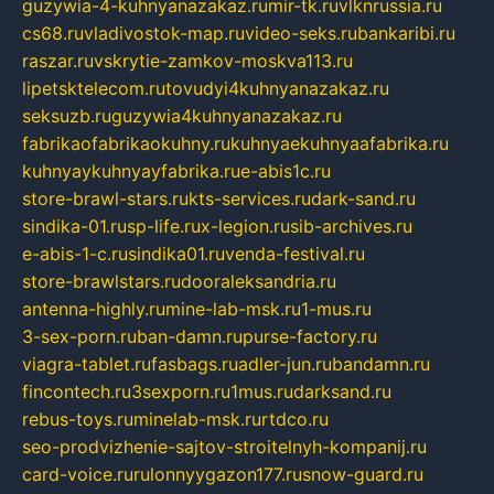
guzywia-4-kuhnyanazakaz.ru
mir-tk.ru
vlknrussia.ru
cs68.ru
vladivostok-map.ru
video-seks.ru
bankaribi.ru
raszar.ru
vskrytie-zamkov-moskva113.ru
lipetsktelecom.ru
tovudyi4kuhnyanazakaz.ru
seksuzb.ru
guzywia4kuhnyanazakaz.ru
fabrikaofabrikaokuhny.ru
kuhnyaekuhnyaafabrika.ru
kuhnyaykuhnyayfabrika.ru
e-abis1c.ru
store-brawl-stars.ru
kts-services.ru
dark-sand.ru
sindika-01.ru
sp-life.ru
x-legion.ru
sib-archives.ru
e-abis-1-c.ru
sindika01.ru
venda-festival.ru
store-brawlstars.ru
dooraleksandria.ru
antenna-highly.ru
mine-lab-msk.ru
1-mus.ru
3-sex-porn.ru
ban-damn.ru
purse-factory.ru
viagra-tablet.ru
fasbags.ru
adler-jun.ru
bandamn.ru
fincontech.ru
3sexporn.ru
1mus.ru
darksand.ru
rebus-toys.ru
minelab-msk.ru
rtdco.ru
seo-prodvizhenie-sajtov-stroitelnyh-kompanij.ru
card-voice.ru
rulonnyygazon177.ru
snow-guard.ru