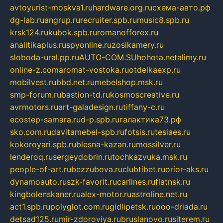
avtoyurist-moskva1.ru
hardware.org.ru
схема-авто.рф
dg-lab.ru
angrup.ru
recruiter.spb.ru
music8.spb.ru
krsk124.ru
kubok.spb.ru
romanofforex.ru
analitikaplus.ru
spyonline.ru
zosikamery.ru
sloboda-ural.pp.ru
AUTO-COM.SU
hohota.net
alimy.ru
online-z.com
aromat-vostoka.ru
otdelkaexp.ru
mobilvest.ru
bbd.net.ru
mebelshop.msk.ru
smp-forum.ru
bastion-td.ru
kosmoscreative.ru
avrmotors.ru
art-galadesign.ru
tiffany-c.ru
ecostep-samara.ru
d-p.spb.ru
галактика73.рф
sko.com.ru
davitamebel-spb.ru
fotsis.ru
tesiaes.ru
kokoroyari.spb.ru
blesna-kazan.ru
mossilver.ru
lenderoq.ru
sergeydobrin.ru
tochkazvuka.msk.ru
people-of-art.ru
bezzubova.ru
clubtibet.ru
orior-aks.ru
dynamoauto.ru
szk-favorit.ru
carlines.ru
flatnsk.ru
kingbolenskaner.ru
alex-motor.ru
astroline.net.ru
act1.spb.ru
polyglot.com.ru
gidlipetsk.ru
ooo-driada.ru
detsad125.ru
mir-zdoroviya.ru
bruslanovo.ru
siterem.ru