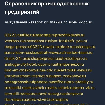
Справочник производственных
предприятий
Актуальный каталог компаний по всей России
03223.ru
ufille.ru
krasotata.ru
prazdnikdushi.ru
veetbox.ru
cinemapost.ru
ciam-fr.ru
kraft-you.ru
mega-press.ru
03223.ru
web-explore.ru
rastenuya.ru
eurovision-russia.ru
strah-news.ru
freeride-team.ru
itrack-24.ru
sexshopexpress.ru
autostudiopro.ru
alabuga-cityhotel.ru
pornv.ru
atlantpereezd.ru
bud-em-znakomye.ru
a-cdc.ru
elektrostal-news.ru
korolevremont-market.ru
budem-znakomye.ru
oooagrosnab.ru
fpodaso.ru
emfire.ru
pro-otdelky.ru
ukrasotki.ru
seksuzbek.ru
seks-uzbek.ru
porno-vk.ru
sovratili.ru
olecoon.ru
vd-dosug.ru
adonyev.ru
rbc-news.ru
porno-skvirt.ru
krospr.ru