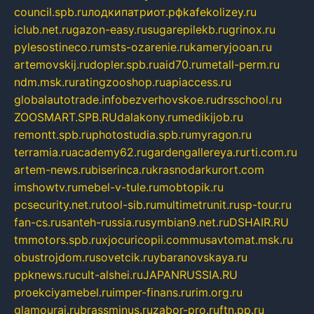
council.spb.ru
лодкипатриот.рф
kafekolizey.ru
iclub.net.ru
gazon-easy.ru
sugarepilekb.ru
grinox.ru
pylesostineco.ru
msts-ozarenie.ru
kameryjooan.ru
artemovskij.ru
dopler.spb.ru
aid70.ru
metall-perm.ru
ndm.msk.ru
ratingzooshop.ru
apiaccess.ru
globalautotrade.info
bezverhovskoe.ru
drsschool.ru
ZOOSMART.SPB.RU
dalakony.ru
medikijob.ru
remontt.spb.ru
photostudia.spb.ru
myragon.ru
terramia.ru
academy62.ru
gardengallereya.ru
rti.com.ru
artem-news.ru
biserinca.ru
krasnodarkurort.com
imshowtv.ru
mebel-v-tule.ru
mobtopik.ru
pcsecurity.net.ru
tool-sib.ru
multimetrunit.ru
sp-tour.ru
fan-cs.ru
santeh-russia.ru
symbian9.net.ru
DSHAIR.RU
tmmotors.spb.ru
xjocuricopii.com
musavtomat.msk.ru
obustrojdom.ru
sovetcik.ru
ybaranovskaya.ru
ppknews.ru
cult-alshei.ru
JAPANRUSSIA.RU
proekciyamebel.ru
imper-finans.ru
rim.org.ru
glamourai.ru
brassminus.ru
zabor-pro.ru
ftn.pp.ru