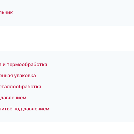
льчик
а и термообработка
енная упаковка
металлообработка
д давлением
литьё под давлением