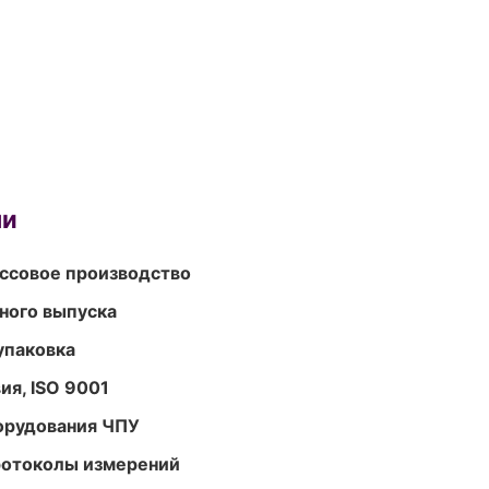
ми
ассовое производство
ного выпуска
упаковка
ия, ISO 9001
орудования ЧПУ
ротоколы измерений