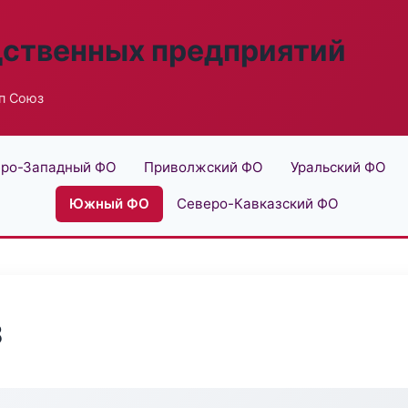
дственных предприятий
п Союз
ро-Западный ФО
Приволжский ФО
Уральский ФО
Южный ФО
Северо-Кавказский ФО
з