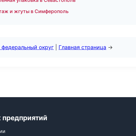
нная упаковка в Севастополь
таж и жгуты в Симферополь
 федеральный округ
|
Главная страница
→
 предприятий
сии