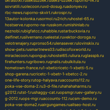
ukrasotki.ru
seksuzbek.ru
seks-uzbek.ru
porno-vk.ru
sovratili.ru
olecoon.ru
vd-dosug.ru
adonyev.ru
rbc-news.ru
porno-skvirt.ru
krospr.ru
13autor-kolonka.ru
sormol.ru
2rich.ru
hostel-65.ru
hostserve.ru
porno-na-russkom.ru
mishinlab.ru
neznobi.ru
bigfatcc.ru
habble.ru
starbucksvia.ru
delfinet.ru
silvernano.ru
elestal.ru
vektor-doroga.ru
velotrenajery.ru
pronso54.ru
lenasever.ru
lovinskix.ru
show-pets.ru
smartnews03.ru
discofoxworld.ru
miraclecoon.ru
pongup.ru
hostel65.ru
liura.ru
glasspb.ru
firehunters.ru
gribowo.ru
gnalis.ru
bulkitula.ru
hometown-france.ru
1-xbeticricetc-1-xbetti-5.ru
shop-garena.ru
cricetc-1-xbetr-1-xbetcc-2.ru
one-life-story.ru
top-halyava.ru
accounts112.ru
poka-vse-doma-2.ru
3-d-file.ru
hahahaharms.ru
g2012.ru
tst-1.ru
shaggy-cat.ru
opsmgr.ru
ev-gallery.ru
g-2012.ru
ops-mgr.ru
accounts-112.ru
csm-demo.ru
poka-vse-doma2.ru
airgungames.ru
allseo-host.ru