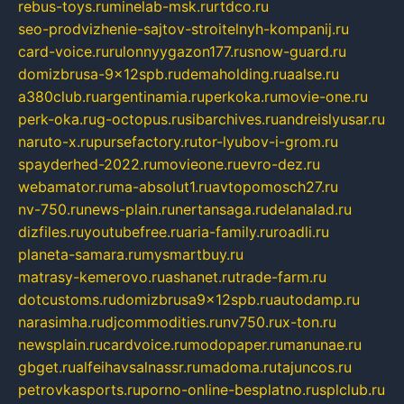
rebus-toys.ru
minelab-msk.ru
rtdco.ru
seo-prodvizhenie-sajtov-stroitelnyh-kompanij.ru
card-voice.ru
rulonnyygazon177.ru
snow-guard.ru
domizbrusa-9x12spb.ru
demaholding.ru
aalse.ru
a380club.ru
argentinamia.ru
perkoka.ru
movie-one.ru
perk-oka.ru
g-octopus.ru
sibarchives.ru
andreislyusar.ru
naruto-x.ru
pursefactory.ru
tor-lyubov-i-grom.ru
spayderhed-2022.ru
movieone.ru
evro-dez.ru
webamator.ru
ma-absolut1.ru
avtopomosch27.ru
nv-750.ru
news-plain.ru
nertansaga.ru
delanalad.ru
dizfiles.ru
youtubefree.ru
aria-family.ru
roadli.ru
planeta-samara.ru
mysmartbuy.ru
matrasy-kemerovo.ru
ashanet.ru
trade-farm.ru
dotcustoms.ru
domizbrusa9x12spb.ru
autodamp.ru
narasimha.ru
djcommodities.ru
nv750.ru
x-ton.ru
newsplain.ru
cardvoice.ru
modopaper.ru
manunae.ru
gbget.ru
alfeihavsalnassr.ru
madoma.ru
tajuncos.ru
petrovkasports.ru
porno-online-besplatno.ru
splclub.ru