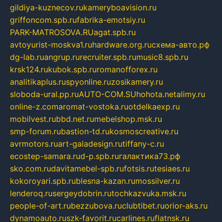
gildiya-kuznecov.ru
kameryboavision.ru
griffoncom.spb.ru
fabrika-emotsiy.ru
PARK-MATROSOVA.RU
agat.spb.ru
avtoyurist-moskva1.ru
hardware.org.ru
схема-авто.рф
dg-lab.ru
angrup.ru
recruiter.spb.ru
music8.spb.ru
krsk124.ru
kubok.spb.ru
romanofforex.ru
analitikaplus.ru
spyonline.ru
zosikamery.ru
sloboda-ural.pp.ru
AUTO-COM.SU
hohota.net
alimy.ru
online-z.com
aromat-vostoka.ru
otdelkaexp.ru
mobilvest.ru
bbd.net.ru
mebelshop.msk.ru
smp-forum.ru
bastion-td.ru
kosmoscreative.ru
avrmotors.ru
art-galadesign.ru
tiffany-c.ru
ecostep-samara.ru
d-p.spb.ru
галактика73.рф
sko.com.ru
davitamebel-spb.ru
fotsis.ru
tesiaes.ru
kokoroyari.spb.ru
blesna-kazan.ru
mossilver.ru
lenderoq.ru
sergeydobrin.ru
tochkazvuka.msk.ru
people-of-art.ru
bezzubova.ru
clubtibet.ru
orior-aks.ru
dynamoauto.ru
szk-favorit.ru
carlines.ru
flatnsk.ru