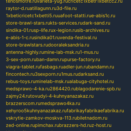
tehosmotre.ru
varieta-yug.ru
cricetc1xbetr1xbetcc2.ru
raytor-d.ru
atillagunn.ru
3d-file.ru
1xbeticricetc1xbetti5.ru
uafoot-statti.ru
e-abis1c.ru
store-brawl-stars.ru
kts-services.ru
dark-sand.ru
sindika-01.ru
sp-life.ru
x-legion.ru
sib-archives.ru
e-abis-1-c.ru
sindika01.ru
venda-festival.ru
store-brawlstars.ru
dooraleksandria.ru
antenna-highly.ru
mine-lab-msk.ru
1-mus.ru
3-sex-porn.ru
ban-damn.ru
purse-factory.ru
viagra-tablet.ru
fasbags.ru
adler-jun.ru
bandamn.ru
fincontech.ru
3sexporn.ru
1mus.ru
darksand.ru
rebus-toys.ru
minelab-msk.ru
alabuga-cityhotel.ru
medsprawo-4-ka.ru
2864420.ru
blagodarenie-spb.ru
zajmy24.ru
tovudyi-4-kuhnyanazakaz.ru
brazzerscom.ru
medsprawo4ka.ru
xehyroo5kuhnyanazakaz.ru
fabrikayfabrikaefabrika.ru
vskrytie-zamkov-moskva-113.ru
biletnadom.ru
zed-online.ru
pimchax.ru
brazzers-hd.ru
z-host.ru