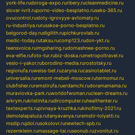
york-life.ru
doroga-expo.ru
ribery.ru
cleanmedicine.ru
slovar-ivrit.ru
porno-video-besplatno.ru
seks-365.ru
ovucontrol.ru
sloty-igrovyye-avtomaty.ru
ru-industriya.ru
russkoe-porno-besplatno.ru
belgorod-day.ru
digilith.ru
pichkurovlab.ru
medic-today.ru
taksu.ru
comp123.ru
don-ykt.ru
teensvoice.ru
imgsharing.ru
domashnee-porno.ru
eva-elfie.ru
foto-tur.ru
biz-doska.ru
metropoltravel.ru
veslo-i-yakor.ru
borodino-media.ru
rostotsky.ru
regionufa.ru
weiss-bet.ru
zaryna.ru
casinotablet.ru
universalia.ru
remont-mebeli-moscow.ru
termomur.ru
clubfisher.ru
remstirufa.ru
erdamchi.ru
doramamama.ru
muraviovka-park.ru
worldofwoman.ru
clean-dreams.ru
arkrym.ru
kristinita.ru
dircomputer.ru
healthenter.ru
textexperts.ru
pivnaya-kruzhka.ru
kinofilmy-2021.ru
demolalapaluza.ru
tanyavanya.ru
remstir-tolyatti.ru
msdip.ru
jdol.ru
sokolovr.ru
newtech-spb.ru
rezemkleim.ru
massage-tai.ru
seonub.ru
zvonitut.ru