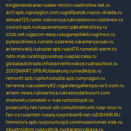
kingbolenskaner.ru
alex-motor.ru
astroline.net.ru
act1.spb.ru
polyglot.com.ru
gidlipetsk.ru
ooo-driada.ru
detsad125.ru
mir-zdoroviya.ru
bruslanovo.ru
siterem.ru
council.spb.ru
лодкипатриот.рф
kafekolizey.ru
iclub.net.ru
gazon-easy.ru
sugarepilekb.ru
grinox.ru
pylesostineco.ru
msts-ozarenie.ru
kameryjooan.ru
artemovskij.ru
dopler.spb.ru
aid70.ru
metall-perm.ru
ndm.msk.ru
ratingzooshop.ru
apiaccess.ru
globalautotrade.info
bezverhovskoe.ru
drsschool.ru
ZOOSMART.SPB.RU
dalakony.ru
medikijob.ru
remontt.spb.ru
photostudia.spb.ru
myragon.ru
terramia.ru
academy62.ru
gardengallereya.ru
rti.com.ru
artem-news.ru
biserinca.ru
krasnodarkurort.com
imshowtv.ru
mebel-v-tule.ru
mobtopik.ru
pcsecurity.net.ru
tool-sib.ru
multimetrunit.ru
sp-tour.ru
fan-cs.ru
santeh-russia.ru
symbian9.net.ru
DSHAIR.RU
tmmotors.spb.ru
xjocuricopii.com
musavtomat.msk.ru
obustrojdom.ru
sovetcik.ru
ybaranovskaya.ru