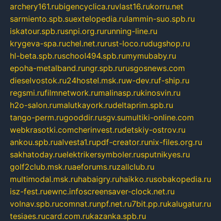
archery161.ru
bigencyclica.ru
vlast16.ru
korru.net
sarmiento.spb.su
extelopedia.ru
lammin-suo.spb.ru
iskatour.spb.ru
snpi.org.ru
running-line.ru
krygeva-spa.ru
chel.net.ru
rust-loco.ru
dugshop.ru
hl-beta.spb.ru
school494.spb.ru
mymubaby.ru
epoha-metalband.ru
ngr.spb.ru
rusgosnews.com
dieselvostok.ru
24hostel.msk.ru
w-dev.ru
f-ship.ru
regsmi.ru
filmnetwork.ru
malinasp.ru
kinosvin.ru
h2o-salon.ru
malutkayork.ru
deltaprim.spb.ru
tango-perm.ru
gooddir.ru
sgv.su
multiki-online.com
webkrasotki.com
cherinvest.ru
detskiy-ostrov.ru
ankou.spb.ru
alvesta1.ru
pdf-creator.ru
nix-files.org.ru
sakhatoday.ru
elektrikersymboler.ru
sputnikyes.ru
golf2club.msk.ru
aeforums.ru
zallclub.ru
multimodal.msk.ru
habaigry.ru
haikko.ru
sobakopedia.ru
isz-fest.ru
ewnc.info
screensaver-clock.net.ru
volnav.spb.ru
comnat.ru
npf.net.ru
7bit.pp.ru
kalugatur.ru
tesiaes.ru
card.com.ru
kazanka.spb.ru