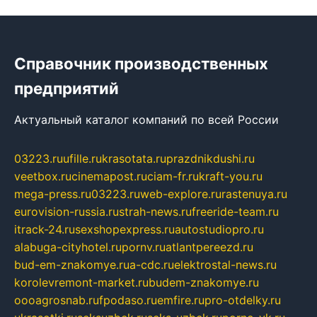
Справочник производственных
предприятий
Актуальный каталог компаний по всей России
03223.ru
ufille.ru
krasotata.ru
prazdnikdushi.ru
veetbox.ru
cinemapost.ru
ciam-fr.ru
kraft-you.ru
mega-press.ru
03223.ru
web-explore.ru
rastenuya.ru
eurovision-russia.ru
strah-news.ru
freeride-team.ru
itrack-24.ru
sexshopexpress.ru
autostudiopro.ru
alabuga-cityhotel.ru
pornv.ru
atlantpereezd.ru
bud-em-znakomye.ru
a-cdc.ru
elektrostal-news.ru
korolevremont-market.ru
budem-znakomye.ru
oooagrosnab.ru
fpodaso.ru
emfire.ru
pro-otdelky.ru