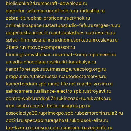
biolisichka24.ru
mncraft-download.ru
algoritm-sistema.ru
godflesh.ru
ru-industria.ru
zebra-tlt.ru
okna-proficom.ru
erynok.ru
onlinekinospace.ru
startupstudio-fefu.ru
zarges-ru.ru
gegenjustizunrecht.ru
autobalashov.ru
utrovortu.ru
spiski-firm.ru
elara-m.ru
kinomusorka.ru
mkcslava.ru
2bets.ru
vintovoykompressor.ru
birminghamvsfulham.ru
sarmat-komp.ru
pioneeri.ru
amadis-chocolate.ru
shkurki-karakulya.ru
kanotiforet.spb.ru
tutmassage.ru
ecolog.org.ru
praga.spb.ru
falcorussia.ru
autodoctorservis.ru
kamertondom.spb.ru
net-life.net.ru
avto-vozim.ru
sakhcamera.ru
alliance-electro.spb.ru
stroyavt.ru
controlweb1.ru
tdsak74.ru
kinzozo-ru.ru
kvotka.ru
iron-snab.ru
costa-bella.ru
eugrus.pp.ru
associaciya39.ru
primexpo.spb.ru
bezmorchin.ru
ia2.ru
cpt21.ru
ispecspb.ru
regahost.ru
kolosok-elita.ru
tae-kwon.ru
consrio.com.ru
insiam.ru
avegainfo.ru