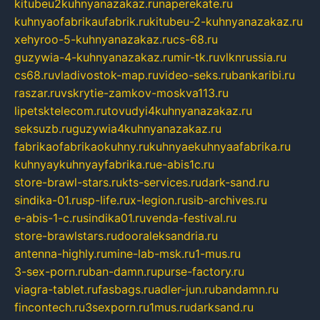
kitubeu2kuhnyanazakaz.ru
naperekate.ru
kuhnyaofabrikaufabrik.ru
kitubeu-2-kuhnyanazakaz.ru
xehyroo-5-kuhnyanazakaz.ru
cs-68.ru
guzywia-4-kuhnyanazakaz.ru
mir-tk.ru
vlknrussia.ru
cs68.ru
vladivostok-map.ru
video-seks.ru
bankaribi.ru
raszar.ru
vskrytie-zamkov-moskva113.ru
lipetsktelecom.ru
tovudyi4kuhnyanazakaz.ru
seksuzb.ru
guzywia4kuhnyanazakaz.ru
fabrikaofabrikaokuhny.ru
kuhnyaekuhnyaafabrika.ru
kuhnyaykuhnyayfabrika.ru
e-abis1c.ru
store-brawl-stars.ru
kts-services.ru
dark-sand.ru
sindika-01.ru
sp-life.ru
x-legion.ru
sib-archives.ru
e-abis-1-c.ru
sindika01.ru
venda-festival.ru
store-brawlstars.ru
dooraleksandria.ru
antenna-highly.ru
mine-lab-msk.ru
1-mus.ru
3-sex-porn.ru
ban-damn.ru
purse-factory.ru
viagra-tablet.ru
fasbags.ru
adler-jun.ru
bandamn.ru
fincontech.ru
3sexporn.ru
1mus.ru
darksand.ru