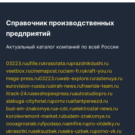
Справочник производственных
предприятий
Актуальный каталог компаний по всей России
03223.ru
ufille.ru
krasotata.ru
prazdnikdushi.ru
veetbox.ru
cinemapost.ru
ciam-fr.ru
kraft-you.ru
mega-press.ru
03223.ru
web-explore.ru
rastenuya.ru
eurovision-russia.ru
strah-news.ru
freeride-team.ru
itrack-24.ru
sexshopexpress.ru
autostudiopro.ru
alabuga-cityhotel.ru
pornv.ru
atlantpereezd.ru
bud-em-znakomye.ru
a-cdc.ru
elektrostal-news.ru
korolevremont-market.ru
budem-znakomye.ru
oooagrosnab.ru
fpodaso.ru
emfire.ru
pro-otdelky.ru
ukrasotki.ru
seksuzbek.ru
seks-uzbek.ru
porno-vk.ru