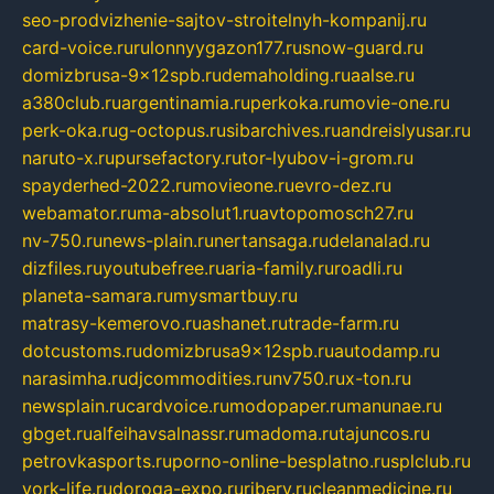
seo-prodvizhenie-sajtov-stroitelnyh-kompanij.ru
card-voice.ru
rulonnyygazon177.ru
snow-guard.ru
domizbrusa-9x12spb.ru
demaholding.ru
aalse.ru
a380club.ru
argentinamia.ru
perkoka.ru
movie-one.ru
perk-oka.ru
g-octopus.ru
sibarchives.ru
andreislyusar.ru
naruto-x.ru
pursefactory.ru
tor-lyubov-i-grom.ru
spayderhed-2022.ru
movieone.ru
evro-dez.ru
webamator.ru
ma-absolut1.ru
avtopomosch27.ru
nv-750.ru
news-plain.ru
nertansaga.ru
delanalad.ru
dizfiles.ru
youtubefree.ru
aria-family.ru
roadli.ru
planeta-samara.ru
mysmartbuy.ru
matrasy-kemerovo.ru
ashanet.ru
trade-farm.ru
dotcustoms.ru
domizbrusa9x12spb.ru
autodamp.ru
narasimha.ru
djcommodities.ru
nv750.ru
x-ton.ru
newsplain.ru
cardvoice.ru
modopaper.ru
manunae.ru
gbget.ru
alfeihavsalnassr.ru
madoma.ru
tajuncos.ru
petrovkasports.ru
porno-online-besplatno.ru
splclub.ru
york-life.ru
doroga-expo.ru
ribery.ru
cleanmedicine.ru