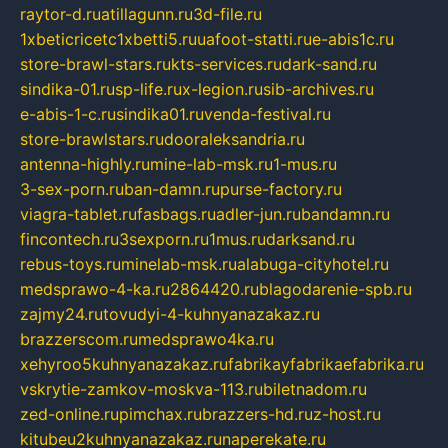
raytor-d.ru
atillagunn.ru
3d-file.ru
1xbeticricetc1xbetti5.ru
uafoot-statti.ru
e-abis1c.ru
store-brawl-stars.ru
kts-services.ru
dark-sand.ru
sindika-01.ru
sp-life.ru
x-legion.ru
sib-archives.ru
e-abis-1-c.ru
sindika01.ru
venda-festival.ru
store-brawlstars.ru
dooraleksandria.ru
antenna-highly.ru
mine-lab-msk.ru
1-mus.ru
3-sex-porn.ru
ban-damn.ru
purse-factory.ru
viagra-tablet.ru
fasbags.ru
adler-jun.ru
bandamn.ru
fincontech.ru
3sexporn.ru
1mus.ru
darksand.ru
rebus-toys.ru
minelab-msk.ru
alabuga-cityhotel.ru
medsprawo-4-ka.ru
2864420.ru
blagodarenie-spb.ru
zajmy24.ru
tovudyi-4-kuhnyanazakaz.ru
brazzerscom.ru
medsprawo4ka.ru
xehyroo5kuhnyanazakaz.ru
fabrikayfabrikaefabrika.ru
vskrytie-zamkov-moskva-113.ru
biletnadom.ru
zed-online.ru
pimchax.ru
brazzers-hd.ru
z-host.ru
kitubeu2kuhnyanazakaz.ru
naperekate.ru