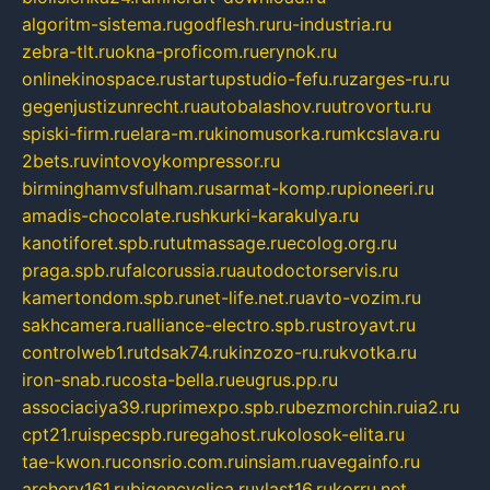
algoritm-sistema.ru
godflesh.ru
ru-industria.ru
zebra-tlt.ru
okna-proficom.ru
erynok.ru
onlinekinospace.ru
startupstudio-fefu.ru
zarges-ru.ru
gegenjustizunrecht.ru
autobalashov.ru
utrovortu.ru
spiski-firm.ru
elara-m.ru
kinomusorka.ru
mkcslava.ru
2bets.ru
vintovoykompressor.ru
birminghamvsfulham.ru
sarmat-komp.ru
pioneeri.ru
amadis-chocolate.ru
shkurki-karakulya.ru
kanotiforet.spb.ru
tutmassage.ru
ecolog.org.ru
praga.spb.ru
falcorussia.ru
autodoctorservis.ru
kamertondom.spb.ru
net-life.net.ru
avto-vozim.ru
sakhcamera.ru
alliance-electro.spb.ru
stroyavt.ru
controlweb1.ru
tdsak74.ru
kinzozo-ru.ru
kvotka.ru
iron-snab.ru
costa-bella.ru
eugrus.pp.ru
associaciya39.ru
primexpo.spb.ru
bezmorchin.ru
ia2.ru
cpt21.ru
ispecspb.ru
regahost.ru
kolosok-elita.ru
tae-kwon.ru
consrio.com.ru
insiam.ru
avegainfo.ru
archery161.ru
bigencyclica.ru
vlast16.ru
korru.net