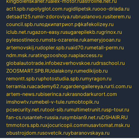
kingbolenskaner.ru
alex-motor.ru
astroline.net.ru
act1.spb.ru
polyglot.com.ru
gidlipetsk.ru
ooo-driada.ru
detsad125.ru
mir-zdoroviya.ru
bruslanovo.ru
siterem.ru
council.spb.ru
лодкипатриот.рф
kafekolizey.ru
iclub.net.ru
gazon-easy.ru
sugarepilekb.ru
grinox.ru
pylesostineco.ru
msts-ozarenie.ru
kameryjooan.ru
artemovskij.ru
dopler.spb.ru
aid70.ru
metall-perm.ru
ndm.msk.ru
ratingzooshop.ru
apiaccess.ru
globalautotrade.info
bezverhovskoe.ru
drsschool.ru
ZOOSMART.SPB.RU
dalakony.ru
medikijob.ru
remontt.spb.ru
photostudia.spb.ru
myragon.ru
terramia.ru
academy62.ru
gardengallereya.ru
rti.com.ru
artem-news.ru
biserinca.ru
krasnodarkurort.com
imshowtv.ru
mebel-v-tule.ru
mobtopik.ru
pcsecurity.net.ru
tool-sib.ru
multimetrunit.ru
sp-tour.ru
fan-cs.ru
santeh-russia.ru
symbian9.net.ru
DSHAIR.RU
tmmotors.spb.ru
xjocuricopii.com
musavtomat.msk.ru
obustrojdom.ru
sovetcik.ru
ybaranovskaya.ru