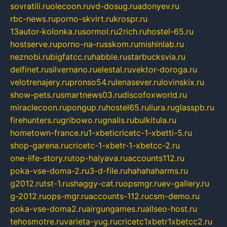
sovratili.ru
olecoon.ru
vd-dosug.ru
adonyev.ru
rbc-news.ru
porno-skvirt.ru
krospr.ru
13autor-kolonka.ru
sormol.ru
2rich.ru
hostel-65.ru
hostserve.ru
porno-na-russkom.ru
mishinlab.ru
neznobi.ru
bigfatcc.ru
habble.ru
starbucksvia.ru
delfinet.ru
silvernano.ru
elestal.ru
vektor-doroga.ru
velotrenajery.ru
pronso54.ru
lenasever.ru
lovinskix.ru
show-pets.ru
smartnews03.ru
discofoxworld.ru
miraclecoon.ru
pongup.ru
hostel65.ru
liura.ru
glasspb.ru
firehunters.ru
gribowo.ru
gnalis.ru
bulkitula.ru
hometown-france.ru
1-xbeticricetc-1-xbetti-5.ru
shop-garena.ru
cricetc-1-xbetr-1-xbetcc-2.ru
one-life-story.ru
top-halyava.ru
accounts112.ru
poka-vse-doma-2.ru
3-d-file.ru
hahahaharms.ru
g2012.ru
tst-1.ru
shaggy-cat.ru
opsmgr.ru
ev-gallery.ru
g-2012.ru
ops-mgr.ru
accounts-112.ru
csm-demo.ru
poka-vse-doma2.ru
airgungames.ru
allseo-host.ru
tehosmotre.ru
varieta-yug.ru
cricetc1xbetr1xbetcc2.ru