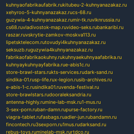
kuhnyaofabrikaufabrik.ru
kitubeu-2-kuhnyanazakaz.ru
xehyroo-5-kuhnyanazakaz.ru
cs-68.ru
guzywia-4-kuhnyanazakaz.ru
mir-tk.ru
vlknrussia.ru
cs68.ru
vladivostok-map.ru
video-seks.ru
bankaribi.ru
raszar.ru
vskrytie-zamkov-moskva113.ru
lipetsktelecom.ru
tovudyi4kuhnyanazakaz.ru
seksuzb.ru
guzywia4kuhnyanazakaz.ru
fabrikaofabrikaokuhny.ru
kuhnyaekuhnyaafabrika.ru
kuhnyaykuhnyayfabrika.ru
e-abis1c.ru
store-brawl-stars.ru
kts-services.ru
dark-sand.ru
sindika-01.ru
sp-life.ru
x-legion.ru
sib-archives.ru
e-abis-1-c.ru
sindika01.ru
venda-festival.ru
store-brawlstars.ru
dooraleksandria.ru
antenna-highly.ru
mine-lab-msk.ru
1-mus.ru
3-sex-porn.ru
ban-damn.ru
purse-factory.ru
viagra-tablet.ru
fasbags.ru
adler-jun.ru
bandamn.ru
fincontech.ru
3sexporn.ru
1mus.ru
darksand.ru
rebus-toys.ru
minelab-msk.ru
rtdco.ru