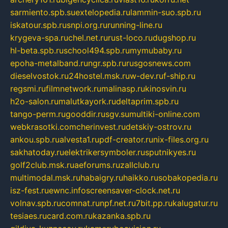
sarmiento.spb.su
extelopedia.ru
lammin-suo.spb.ru
iskatour.spb.ru
snpi.org.ru
running-line.ru
krygeva-spa.ru
chel.net.ru
rust-loco.ru
dugshop.ru
hl-beta.spb.ru
school494.spb.ru
mymubaby.ru
epoha-metalband.ru
ngr.spb.ru
rusgosnews.com
dieselvostok.ru
24hostel.msk.ru
w-dev.ru
f-ship.ru
regsmi.ru
filmnetwork.ru
malinasp.ru
kinosvin.ru
h2o-salon.ru
malutkayork.ru
deltaprim.spb.ru
tango-perm.ru
gooddir.ru
sgv.su
multiki-online.com
webkrasotki.com
cherinvest.ru
detskiy-ostrov.ru
ankou.spb.ru
alvesta1.ru
pdf-creator.ru
nix-files.org.ru
sakhatoday.ru
elektrikersymboler.ru
sputnikyes.ru
golf2club.msk.ru
aeforums.ru
zallclub.ru
multimodal.msk.ru
habaigry.ru
haikko.ru
sobakopedia.ru
isz-fest.ru
ewnc.info
screensaver-clock.net.ru
volnav.spb.ru
comnat.ru
npf.net.ru
7bit.pp.ru
kalugatur.ru
tesiaes.ru
card.com.ru
kazanka.spb.ru