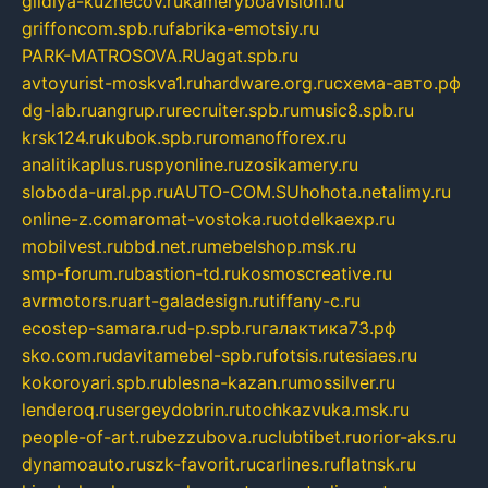
gildiya-kuznecov.ru
kameryboavision.ru
griffoncom.spb.ru
fabrika-emotsiy.ru
PARK-MATROSOVA.RU
agat.spb.ru
avtoyurist-moskva1.ru
hardware.org.ru
схема-авто.рф
dg-lab.ru
angrup.ru
recruiter.spb.ru
music8.spb.ru
krsk124.ru
kubok.spb.ru
romanofforex.ru
analitikaplus.ru
spyonline.ru
zosikamery.ru
sloboda-ural.pp.ru
AUTO-COM.SU
hohota.net
alimy.ru
online-z.com
aromat-vostoka.ru
otdelkaexp.ru
mobilvest.ru
bbd.net.ru
mebelshop.msk.ru
smp-forum.ru
bastion-td.ru
kosmoscreative.ru
avrmotors.ru
art-galadesign.ru
tiffany-c.ru
ecostep-samara.ru
d-p.spb.ru
галактика73.рф
sko.com.ru
davitamebel-spb.ru
fotsis.ru
tesiaes.ru
kokoroyari.spb.ru
blesna-kazan.ru
mossilver.ru
lenderoq.ru
sergeydobrin.ru
tochkazvuka.msk.ru
people-of-art.ru
bezzubova.ru
clubtibet.ru
orior-aks.ru
dynamoauto.ru
szk-favorit.ru
carlines.ru
flatnsk.ru