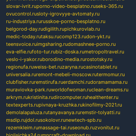
slovar-ivrit.ru
porno-video-besplatno.ru
seks-365.ru
ovucontrol.ru
sloty-igrovyye-avtomaty.ru
ru-industriya.ru
russkoe-porno-besplatno.ru
belgorod-day.ru
digilith.ru
pichkurovlab.ru
medic-today.ru
taksu.ru
comp123.ru
don-ykt.ru
teensvoice.ru
imgsharing.ru
domashnee-porno.ru
eva-elfie.ru
foto-tur.ru
biz-doska.ru
metropoltravel.ru
veslo-i-yakor.ru
borodino-media.ru
rostotsky.ru
regionufa.ru
weiss-bet.ru
zaryna.ru
casinotablet.ru
universalia.ru
remont-mebeli-moscow.ru
termomur.ru
clubfisher.ru
remstirufa.ru
erdamchi.ru
doramamama.ru
muraviovka-park.ru
worldofwoman.ru
clean-dreams.ru
arkrym.ru
kristinita.ru
dircomputer.ru
healthenter.ru
textexperts.ru
pivnaya-kruzhka.ru
kinofilmy-2021.ru
demolalapaluza.ru
tanyavanya.ru
remstir-tolyatti.ru
msdip.ru
jdol.ru
sokolovr.ru
newtech-spb.ru
rezemkleim.ru
massage-tai.ru
seonub.ru
zvonitut.ru
biolisichka24.ru
mncraft-download.ru