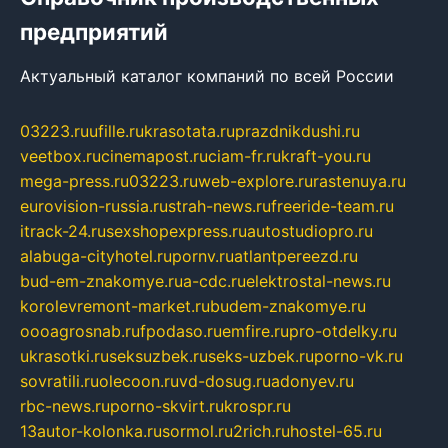
предприятий
Актуальный каталог компаний по всей России
03223.ru
ufille.ru
krasotata.ru
prazdnikdushi.ru
veetbox.ru
cinemapost.ru
ciam-fr.ru
kraft-you.ru
mega-press.ru
03223.ru
web-explore.ru
rastenuya.ru
eurovision-russia.ru
strah-news.ru
freeride-team.ru
itrack-24.ru
sexshopexpress.ru
autostudiopro.ru
alabuga-cityhotel.ru
pornv.ru
atlantpereezd.ru
bud-em-znakomye.ru
a-cdc.ru
elektrostal-news.ru
korolevremont-market.ru
budem-znakomye.ru
oooagrosnab.ru
fpodaso.ru
emfire.ru
pro-otdelky.ru
ukrasotki.ru
seksuzbek.ru
seks-uzbek.ru
porno-vk.ru
sovratili.ru
olecoon.ru
vd-dosug.ru
adonyev.ru
rbc-news.ru
porno-skvirt.ru
krospr.ru
13autor-kolonka.ru
sormol.ru
2rich.ru
hostel-65.ru