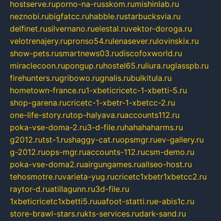
hostserve.ru
porno-na-russkom.ru
mishinlab.ru
neznobi.ru
bigfatcc.ru
habble.ru
starbucksvia.ru
delfinet.ru
silvernano.ru
elestal.ru
vektor-doroga.ru
velotrenajery.ru
pronso54.ru
lenasever.ru
lovinskix.ru
show-pets.ru
smartnews03.ru
discofoxworld.ru
miraclecoon.ru
pongup.ru
hostel65.ru
liura.ru
glasspb.ru
firehunters.ru
gribowo.ru
gnalis.ru
bulkitula.ru
hometown-france.ru
1-xbeticricetc-1-xbetti-5.ru
shop-garena.ru
cricetc-1-xbetr-1-xbetcc-2.ru
one-life-story.ru
top-halyava.ru
accounts112.ru
poka-vse-doma-2.ru
3-d-file.ru
hahahaharms.ru
g2012.ru
tst-1.ru
shaggy-cat.ru
opsmgr.ru
ev-gallery.ru
g-2012.ru
ops-mgr.ru
accounts-112.ru
csm-demo.ru
poka-vse-doma2.ru
airgungames.ru
allseo-host.ru
tehosmotre.ru
varieta-yug.ru
cricetc1xbetr1xbetcc2.ru
raytor-d.ru
atillagunn.ru
3d-file.ru
1xbeticricetc1xbetti5.ru
uafoot-statti.ru
e-abis1c.ru
store-brawl-stars.ru
kts-services.ru
dark-sand.ru