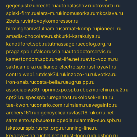
gegenjustizunrecht.ru
autobalashov.ru
utrovortu.ru
spiski-firm.ru
elara-m.ru
kinomusorka.ru
mkcslava.ru
2bets.ru
vintovoykompressor.ru
birminghamvsfulham.ru
sarmat-komp.ru
pioneeri.ru
amadis-chocolate.ru
shkurki-karakulya.ru
kanotiforet.spb.ru
tutmassage.ru
ecolog.org.ru
praga.spb.ru
falcorussia.ru
autodoctorservis.ru
kamertondom.spb.ru
net-life.net.ru
avto-vozim.ru
sakhcamera.ru
alliance-electro.spb.ru
stroyavt.ru
controlweb1.ru
tdsak74.ru
kinzozo-ru.ru
kvotka.ru
iron-snab.ru
costa-bella.ru
eugrus.pp.ru
associaciya39.ru
primexpo.spb.ru
bezmorchin.ru
ia2.ru
cpt21.ru
ispecspb.ru
regahost.ru
kolosok-elita.ru
tae-kwon.ru
consrio.com.ru
insiam.ru
avegainfo.ru
archery161.ru
bigencyclica.ru
vlast16.ru
korru.net
sarmiento.spb.su
extelopedia.ru
lammin-suo.spb.ru
iskatour.spb.ru
snpi.org.ru
running-line.ru
krygeva-spa.ru
chel.net.ru
rust-loco.ru
dugshop.ru