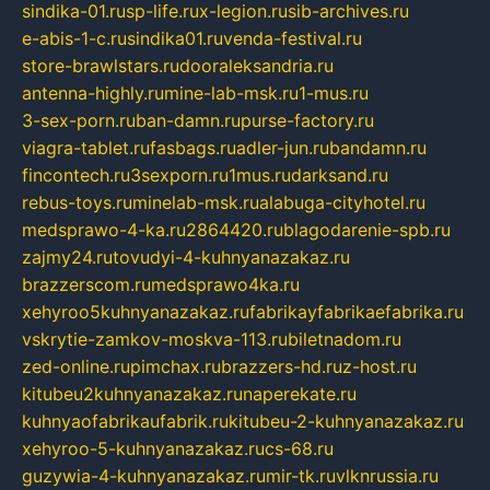
sindika-01.ru
sp-life.ru
x-legion.ru
sib-archives.ru
e-abis-1-c.ru
sindika01.ru
venda-festival.ru
store-brawlstars.ru
dooraleksandria.ru
antenna-highly.ru
mine-lab-msk.ru
1-mus.ru
3-sex-porn.ru
ban-damn.ru
purse-factory.ru
viagra-tablet.ru
fasbags.ru
adler-jun.ru
bandamn.ru
fincontech.ru
3sexporn.ru
1mus.ru
darksand.ru
rebus-toys.ru
minelab-msk.ru
alabuga-cityhotel.ru
medsprawo-4-ka.ru
2864420.ru
blagodarenie-spb.ru
zajmy24.ru
tovudyi-4-kuhnyanazakaz.ru
brazzerscom.ru
medsprawo4ka.ru
xehyroo5kuhnyanazakaz.ru
fabrikayfabrikaefabrika.ru
vskrytie-zamkov-moskva-113.ru
biletnadom.ru
zed-online.ru
pimchax.ru
brazzers-hd.ru
z-host.ru
kitubeu2kuhnyanazakaz.ru
naperekate.ru
kuhnyaofabrikaufabrik.ru
kitubeu-2-kuhnyanazakaz.ru
xehyroo-5-kuhnyanazakaz.ru
cs-68.ru
guzywia-4-kuhnyanazakaz.ru
mir-tk.ru
vlknrussia.ru