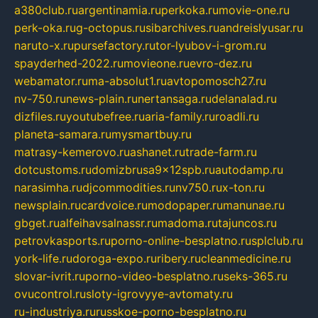
a380club.ru
argentinamia.ru
perkoka.ru
movie-one.ru
perk-oka.ru
g-octopus.ru
sibarchives.ru
andreislyusar.ru
naruto-x.ru
pursefactory.ru
tor-lyubov-i-grom.ru
spayderhed-2022.ru
movieone.ru
evro-dez.ru
webamator.ru
ma-absolut1.ru
avtopomosch27.ru
nv-750.ru
news-plain.ru
nertansaga.ru
delanalad.ru
dizfiles.ru
youtubefree.ru
aria-family.ru
roadli.ru
planeta-samara.ru
mysmartbuy.ru
matrasy-kemerovo.ru
ashanet.ru
trade-farm.ru
dotcustoms.ru
domizbrusa9x12spb.ru
autodamp.ru
narasimha.ru
djcommodities.ru
nv750.ru
x-ton.ru
newsplain.ru
cardvoice.ru
modopaper.ru
manunae.ru
gbget.ru
alfeihavsalnassr.ru
madoma.ru
tajuncos.ru
petrovkasports.ru
porno-online-besplatno.ru
splclub.ru
york-life.ru
doroga-expo.ru
ribery.ru
cleanmedicine.ru
slovar-ivrit.ru
porno-video-besplatno.ru
seks-365.ru
ovucontrol.ru
sloty-igrovyye-avtomaty.ru
ru-industriya.ru
russkoe-porno-besplatno.ru