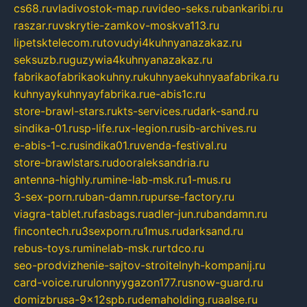
cs68.ru
vladivostok-map.ru
video-seks.ru
bankaribi.ru
raszar.ru
vskrytie-zamkov-moskva113.ru
lipetsktelecom.ru
tovudyi4kuhnyanazakaz.ru
seksuzb.ru
guzywia4kuhnyanazakaz.ru
fabrikaofabrikaokuhny.ru
kuhnyaekuhnyaafabrika.ru
kuhnyaykuhnyayfabrika.ru
e-abis1c.ru
store-brawl-stars.ru
kts-services.ru
dark-sand.ru
sindika-01.ru
sp-life.ru
x-legion.ru
sib-archives.ru
e-abis-1-c.ru
sindika01.ru
venda-festival.ru
store-brawlstars.ru
dooraleksandria.ru
antenna-highly.ru
mine-lab-msk.ru
1-mus.ru
3-sex-porn.ru
ban-damn.ru
purse-factory.ru
viagra-tablet.ru
fasbags.ru
adler-jun.ru
bandamn.ru
fincontech.ru
3sexporn.ru
1mus.ru
darksand.ru
rebus-toys.ru
minelab-msk.ru
rtdco.ru
seo-prodvizhenie-sajtov-stroitelnyh-kompanij.ru
card-voice.ru
rulonnyygazon177.ru
snow-guard.ru
domizbrusa-9x12spb.ru
demaholding.ru
aalse.ru