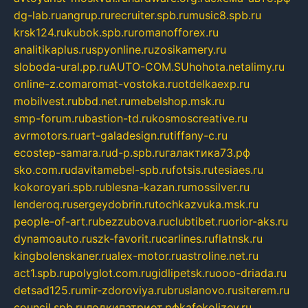
dg-lab.ru
angrup.ru
recruiter.spb.ru
music8.spb.ru
krsk124.ru
kubok.spb.ru
romanofforex.ru
analitikaplus.ru
spyonline.ru
zosikamery.ru
sloboda-ural.pp.ru
AUTO-COM.SU
hohota.net
alimy.ru
online-z.com
aromat-vostoka.ru
otdelkaexp.ru
mobilvest.ru
bbd.net.ru
mebelshop.msk.ru
smp-forum.ru
bastion-td.ru
kosmoscreative.ru
avrmotors.ru
art-galadesign.ru
tiffany-c.ru
ecostep-samara.ru
d-p.spb.ru
галактика73.рф
sko.com.ru
davitamebel-spb.ru
fotsis.ru
tesiaes.ru
kokoroyari.spb.ru
blesna-kazan.ru
mossilver.ru
lenderoq.ru
sergeydobrin.ru
tochkazvuka.msk.ru
people-of-art.ru
bezzubova.ru
clubtibet.ru
orior-aks.ru
dynamoauto.ru
szk-favorit.ru
carlines.ru
flatnsk.ru
kingbolenskaner.ru
alex-motor.ru
astroline.net.ru
act1.spb.ru
polyglot.com.ru
gidlipetsk.ru
ooo-driada.ru
detsad125.ru
mir-zdoroviya.ru
bruslanovo.ru
siterem.ru
council.spb.ru
лодкипатриот.рф
kafekolizey.ru