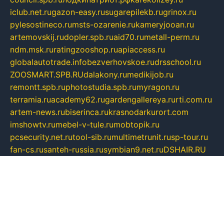
iclub.net.ru
gazon-easy.ru
sugarepilekb.ru
grinox.ru
pylesostineco.ru
msts-ozarenie.ru
kameryjooan.ru
artemovskij.ru
dopler.spb.ru
aid70.ru
metall-perm.ru
ndm.msk.ru
ratingzooshop.ru
apiaccess.ru
globalautotrade.info
bezverhovskoe.ru
drsschool.ru
ZOOSMART.SPB.RU
dalakony.ru
medikijob.ru
remontt.spb.ru
photostudia.spb.ru
myragon.ru
terramia.ru
academy62.ru
gardengallereya.ru
rti.com.ru
artem-news.ru
biserinca.ru
krasnodarkurort.com
imshowtv.ru
mebel-v-tule.ru
mobtopik.ru
pcsecurity.net.ru
tool-sib.ru
multimetrunit.ru
sp-tour.ru
fan-cs.ru
santeh-russia.ru
symbian9.net.ru
DSHAIR.RU
tmmotors.spb.ru
xjocuricopii.com
musavtomat.msk.ru
obustrojdom.ru
sovetcik.ru
ybaranovskaya.ru
ppknews.ru
cult-alshei.ru
JAPANRUSSIA.RU
proekciyamebel.ru
imper-finans.ru
rim.org.ru
glamourai.ru
brassminus.ru
zabor-pro.ru
ftn.pp.ru