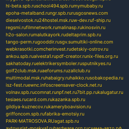
hl-beta.spb.ru
school494.spb.ru
mymubaby.ru
epoha-metalband.ru
ngr.spb.ru
rusgosnews.com
dieselvostok.ru
24hostel.msk.ru
w-dev.ru
f-ship.ru
regsmi.ru
filmnetwork.ru
malinasp.ru
kinosvin.ru
h2o-salon.ru
malutkayork.ru
deltaprim.spb.ru
tango-perm.ru
gooddir.ru
sgv.su
multiki-online.com
webkrasotki.com
cherinvest.ru
detskiy-ostrov.ru
ankou.spb.ru
alvesta1.ru
pdf-creator.ru
nix-files.org.ru
sakhatoday.ru
elektrikersymboler.ru
sputnikyes.ru
golf2club.msk.ru
aeforums.ru
zallclub.ru
multimodal.msk.ru
habaigry.ru
haikko.ru
sobakopedia.ru
isz-fest.ru
ewnc.info
screensaver-clock.net.ru
volnav.spb.ru
comnat.ru
npf.net.ru
7bit.pp.ru
kalugatur.ru
tesiaes.ru
card.com.ru
kazanka.spb.ru
gildiya-kuznecov.ru
kameryboavision.ru
griffoncom.spb.ru
fabrika-emotsiy.ru
PARK-MATROSOVA.RU
agat.spb.ru
avtoyurist-moskva1.ru
hardware.org.ru
схема-авто.рф