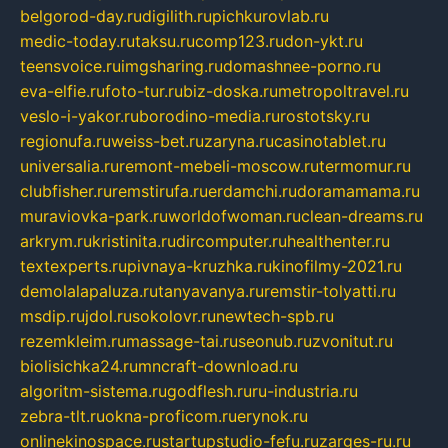
belgorod-day.ru
digilith.ru
pichkurovlab.ru
medic-today.ru
taksu.ru
comp123.ru
don-ykt.ru
teensvoice.ru
imgsharing.ru
domashnee-porno.ru
eva-elfie.ru
foto-tur.ru
biz-doska.ru
metropoltravel.ru
veslo-i-yakor.ru
borodino-media.ru
rostotsky.ru
regionufa.ru
weiss-bet.ru
zaryna.ru
casinotablet.ru
universalia.ru
remont-mebeli-moscow.ru
termomur.ru
clubfisher.ru
remstirufa.ru
erdamchi.ru
doramamama.ru
muraviovka-park.ru
worldofwoman.ru
clean-dreams.ru
arkrym.ru
kristinita.ru
dircomputer.ru
healthenter.ru
textexperts.ru
pivnaya-kruzhka.ru
kinofilmy-2021.ru
demolalapaluza.ru
tanyavanya.ru
remstir-tolyatti.ru
msdip.ru
jdol.ru
sokolovr.ru
newtech-spb.ru
rezemkleim.ru
massage-tai.ru
seonub.ru
zvonitut.ru
biolisichka24.ru
mncraft-download.ru
algoritm-sistema.ru
godflesh.ru
ru-industria.ru
zebra-tlt.ru
okna-proficom.ru
erynok.ru
onlinekinospace.ru
startupstudio-fefu.ru
zarges-ru.ru