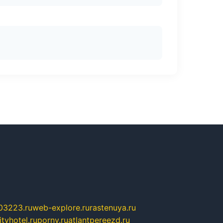
03223.ru
web-explore.ru
rastenuya.ru
tyhotel.ru
pornv.ru
atlantpereezd.ru