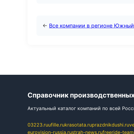
←
Все компании в регионе Южный
Справочник производственных
Актуальный каталог компаний по всей Рос
03223.ru
ufille.ru
krasotata.ru
prazdnikdushi.ru
v
eurovision-russia.ru
strah-news.ru
freeride-team