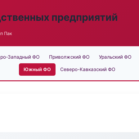
дственных предприятий
п Пак
ро-Западный ФО
Приволжский ФО
Уральский ФО
Южный ФО
Северо-Кавказский ФО