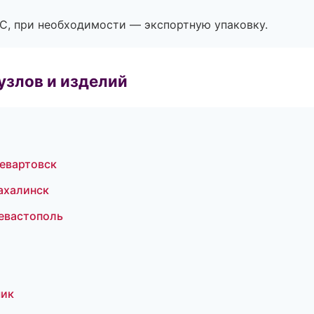
ЭС, при необходимости — экспортную упаковку.
узлов и изделий
евартовск
ахалинск
евастополь
чик