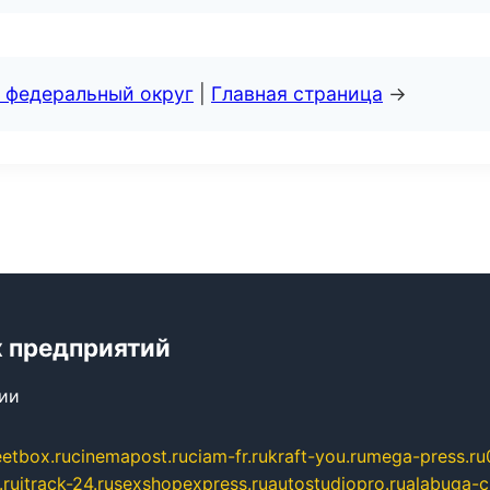
 федеральный округ
|
Главная страница
→
 предприятий
сии
eetbox.ru
cinemapost.ru
ciam-fr.ru
kraft-you.ru
mega-press.ru
.ru
itrack-24.ru
sexshopexpress.ru
autostudiopro.ru
alabuga-ci