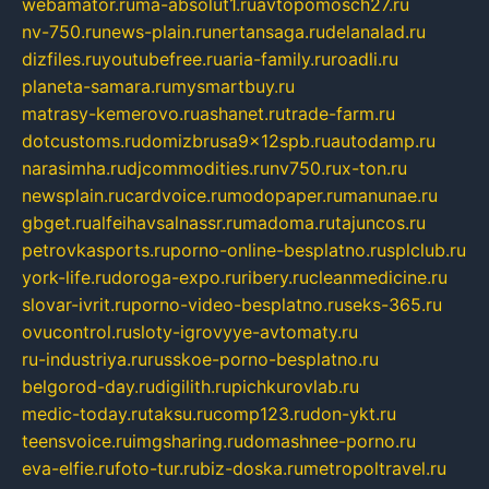
webamator.ru
ma-absolut1.ru
avtopomosch27.ru
nv-750.ru
news-plain.ru
nertansaga.ru
delanalad.ru
dizfiles.ru
youtubefree.ru
aria-family.ru
roadli.ru
planeta-samara.ru
mysmartbuy.ru
matrasy-kemerovo.ru
ashanet.ru
trade-farm.ru
dotcustoms.ru
domizbrusa9x12spb.ru
autodamp.ru
narasimha.ru
djcommodities.ru
nv750.ru
x-ton.ru
newsplain.ru
cardvoice.ru
modopaper.ru
manunae.ru
gbget.ru
alfeihavsalnassr.ru
madoma.ru
tajuncos.ru
petrovkasports.ru
porno-online-besplatno.ru
splclub.ru
york-life.ru
doroga-expo.ru
ribery.ru
cleanmedicine.ru
slovar-ivrit.ru
porno-video-besplatno.ru
seks-365.ru
ovucontrol.ru
sloty-igrovyye-avtomaty.ru
ru-industriya.ru
russkoe-porno-besplatno.ru
belgorod-day.ru
digilith.ru
pichkurovlab.ru
medic-today.ru
taksu.ru
comp123.ru
don-ykt.ru
teensvoice.ru
imgsharing.ru
domashnee-porno.ru
eva-elfie.ru
foto-tur.ru
biz-doska.ru
metropoltravel.ru