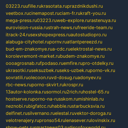
03223.ru
ufille.ru
krasotata.ru
prazdnikdushi.ru
veetbox.ru
cinemapost.ru
ciam-fr.ru
kraft-you.ru
mega-press.ru
03223.ru
web-explore.ru
rastenuya.ru
eurovision-russia.ru
strah-news.ru
freeride-team.ru
itrack-24.ru
sexshopexpress.ru
autostudiopro.ru
alabuga-cityhotel.ru
pornv.ru
atlantpereezd.ru
bud-em-znakomye.ru
a-cdc.ru
elektrostal-news.ru
korolevremont-market.ru
budem-znakomye.ru
oooagrosnab.ru
fpodaso.ru
emfire.ru
pro-otdelky.ru
ukrasotki.ru
seksuzbek.ru
seks-uzbek.ru
porno-vk.ru
sovratili.ru
olecoon.ru
vd-dosug.ru
adonyev.ru
rbc-news.ru
porno-skvirt.ru
krospr.ru
13autor-kolonka.ru
sormol.ru
2rich.ru
hostel-65.ru
hostserve.ru
porno-na-russkom.ru
mishinlab.ru
neznobi.ru
bigfatcc.ru
habble.ru
starbucksvia.ru
delfinet.ru
silvernano.ru
elestal.ru
vektor-doroga.ru
velotrenajery.ru
pronso54.ru
lenasever.ru
lovinskix.ru
show-pets.ru
smartnews03.ru
discofoxworld.ru