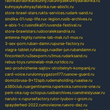
fabrikaofabrikaokuhny.ru
kuhnyaekuhnyaafabrika.ru
kuhnyaykuhnyayfabrika.ru
e-abis1c.ru
store-brawl-stars.ru
kts-services.ru
dark-sand.ru
sindika-01.ru
sp-life.ru
x-legion.ru
sib-archives.ru
e-abis-1-c.ru
sindika01.ru
venda-festival.ru
store-brawlstars.ru
dooraleksandria.ru
antenna-highly.ru
mine-lab-msk.ru
1-mus.ru
3-sex-porn.ru
ban-damn.ru
purse-factory.ru
viagra-tablet.ru
fasbags.ru
adler-jun.ru
bandamn.ru
fincontech.ru
3sexporn.ru
1mus.ru
darksand.ru
rebus-toys.ru
minelab-msk.ru
rtdco.ru
seo-prodvizhenie-sajtov-stroitelnyh-kompanij.ru
card-voice.ru
rulonnyygazon177.ru
snow-guard.ru
domizbrusa-9x12spb.ru
demaholding.ru
aalse.ru
a380club.ru
argentinamia.ru
perkoka.ru
movie-one.ru
perk-oka.ru
g-octopus.ru
sibarchives.ru
andreislyusar.ru
naruto-x.ru
pursefactory.ru
tor-lyubov-i-grom.ru
spayderhed-2022.ru
movieone.ru
evro-dez.ru