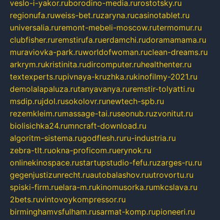
veslo-i-yakor.ru
borodino-media.ru
rostotsky.ru
regionufa.ru
weiss-bet.ru
zaryna.ru
casinotablet.ru
universalia.ru
remont-mebeli-moscow.ru
termomur.ru
clubfisher.ru
remstirufa.ru
erdamchi.ru
doramamama.ru
muraviovka-park.ru
worldofwoman.ru
clean-dreams.ru
arkrym.ru
kristinita.ru
dircomputer.ru
healthenter.ru
textexperts.ru
pivnaya-kruzhka.ru
kinofilmy-2021.ru
demolalapaluza.ru
tanyavanya.ru
remstir-tolyatti.ru
msdip.ru
jdol.ru
sokolovr.ru
newtech-spb.ru
rezemkleim.ru
massage-tai.ru
seonub.ru
zvonitut.ru
biolisichka24.ru
mncraft-download.ru
algoritm-sistema.ru
godflesh.ru
ru-industria.ru
zebra-tlt.ru
okna-proficom.ru
erynok.ru
onlinekinospace.ru
startupstudio-fefu.ru
zarges-ru.ru
gegenjustizunrecht.ru
autobalashov.ru
utrovortu.ru
spiski-firm.ru
elara-m.ru
kinomusorka.ru
mkcslava.ru
2bets.ru
vintovoykompressor.ru
birminghamvsfulham.ru
sarmat-komp.ru
pioneeri.ru