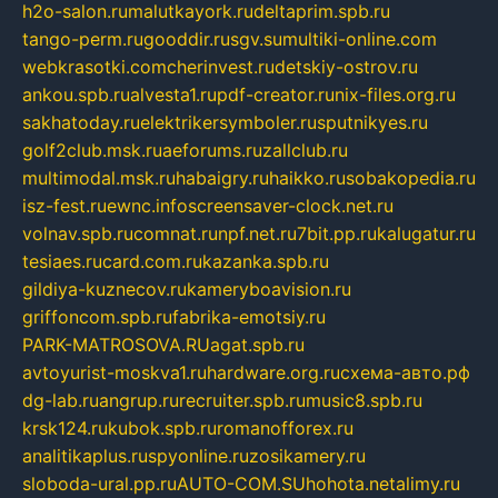
h2o-salon.ru
malutkayork.ru
deltaprim.spb.ru
tango-perm.ru
gooddir.ru
sgv.su
multiki-online.com
webkrasotki.com
cherinvest.ru
detskiy-ostrov.ru
ankou.spb.ru
alvesta1.ru
pdf-creator.ru
nix-files.org.ru
sakhatoday.ru
elektrikersymboler.ru
sputnikyes.ru
golf2club.msk.ru
aeforums.ru
zallclub.ru
multimodal.msk.ru
habaigry.ru
haikko.ru
sobakopedia.ru
isz-fest.ru
ewnc.info
screensaver-clock.net.ru
volnav.spb.ru
comnat.ru
npf.net.ru
7bit.pp.ru
kalugatur.ru
tesiaes.ru
card.com.ru
kazanka.spb.ru
gildiya-kuznecov.ru
kameryboavision.ru
griffoncom.spb.ru
fabrika-emotsiy.ru
PARK-MATROSOVA.RU
agat.spb.ru
avtoyurist-moskva1.ru
hardware.org.ru
схема-авто.рф
dg-lab.ru
angrup.ru
recruiter.spb.ru
music8.spb.ru
krsk124.ru
kubok.spb.ru
romanofforex.ru
analitikaplus.ru
spyonline.ru
zosikamery.ru
sloboda-ural.pp.ru
AUTO-COM.SU
hohota.net
alimy.ru