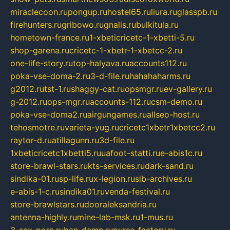
miraclecoon.ru
pongup.ru
hostel65.ru
liura.ru
glasspb.ru
firehunters.ru
gribowo.ru
gnalis.ru
bulkitula.ru
hometown-france.ru
1-xbeticricetc-1-xbetti-5.ru
shop-garena.ru
cricetc-1-xbetr-1-xbetcc-2.ru
one-life-story.ru
top-halyava.ru
accounts112.ru
poka-vse-doma-2.ru
3-d-file.ru
hahahaharms.ru
g2012.ru
tst-1.ru
shaggy-cat.ru
opsmgr.ru
ev-gallery.ru
g-2012.ru
ops-mgr.ru
accounts-112.ru
csm-demo.ru
poka-vse-doma2.ru
airgungames.ru
allseo-host.ru
tehosmotre.ru
varieta-yug.ru
cricetc1xbetr1xbetcc2.ru
raytor-d.ru
atillagunn.ru
3d-file.ru
1xbeticricetc1xbetti5.ru
uafoot-statti.ru
e-abis1c.ru
store-brawl-stars.ru
kts-services.ru
dark-sand.ru
sindika-01.ru
sp-life.ru
x-legion.ru
sib-archives.ru
e-abis-1-c.ru
sindika01.ru
venda-festival.ru
store-brawlstars.ru
dooraleksandria.ru
antenna-highly.ru
mine-lab-msk.ru
1-mus.ru