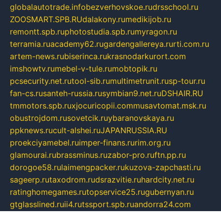
globalautotrade.info
bezverhovskoe.ru
drsschool.ru
ZOOSMART.SPB.RU
dalakony.ru
medikijob.ru
remontt.spb.ru
photostudia.spb.ru
myragon.ru
terramia.ru
academy62.ru
gardengallereya.ru
rti.com.ru
artem-news.ru
biserinca.ru
krasnodarkurort.com
imshowtv.ru
mebel-v-tule.ru
mobtopik.ru
pcsecurity.net.ru
tool-sib.ru
multimetrunit.ru
sp-tour.ru
fan-cs.ru
santeh-russia.ru
symbian9.net.ru
DSHAIR.RU
tmmotors.spb.ru
xjocuricopii.com
musavtomat.msk.ru
obustrojdom.ru
sovetcik.ru
ybaranovskaya.ru
ppknews.ru
cult-alshei.ru
JAPANRUSSIA.RU
proekciyamebel.ru
imper-finans.ru
rim.org.ru
glamourai.ru
brassminus.ru
zabor-pro.ru
ftn.pp.ru
dorogoe58.ru
laimengpacker.ru
kuzova-zapchasti.ru
sageerp.ru
taxodrom.ru
dsrazvitie.ru
hardcity.net.ru
ratinghomegames.ru
topservice25.ru
gubernyan.ru
gtglasslined.ru
ii4.ru
tssport.spb.ru
andorra24.com
blackwallstreet.ru
oboimos.ru
optim-doors.com.ru