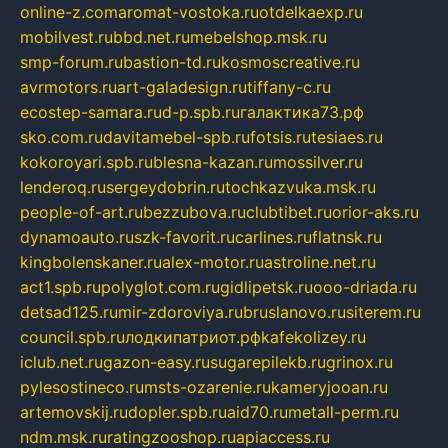
online-z.com
aromat-vostoka.ru
otdelkaexp.ru
mobilvest.ru
bbd.net.ru
mebelshop.msk.ru
smp-forum.ru
bastion-td.ru
kosmoscreative.ru
avrmotors.ru
art-galadesign.ru
tiffany-c.ru
ecostep-samara.ru
d-p.spb.ru
галактика73.рф
sko.com.ru
davitamebel-spb.ru
fotsis.ru
tesiaes.ru
kokoroyari.spb.ru
blesna-kazan.ru
mossilver.ru
lenderoq.ru
sergeydobrin.ru
tochkazvuka.msk.ru
people-of-art.ru
bezzubova.ru
clubtibet.ru
orior-aks.ru
dynamoauto.ru
szk-favorit.ru
carlines.ru
flatnsk.ru
kingbolenskaner.ru
alex-motor.ru
astroline.net.ru
act1.spb.ru
polyglot.com.ru
gidlipetsk.ru
ooo-driada.ru
detsad125.ru
mir-zdoroviya.ru
bruslanovo.ru
siterem.ru
council.spb.ru
лодкипатриот.рф
kafekolizey.ru
iclub.net.ru
gazon-easy.ru
sugarepilekb.ru
grinox.ru
pylesostineco.ru
msts-ozarenie.ru
kameryjooan.ru
artemovskij.ru
dopler.spb.ru
aid70.ru
metall-perm.ru
ndm.msk.ru
ratingzooshop.ru
apiaccess.ru