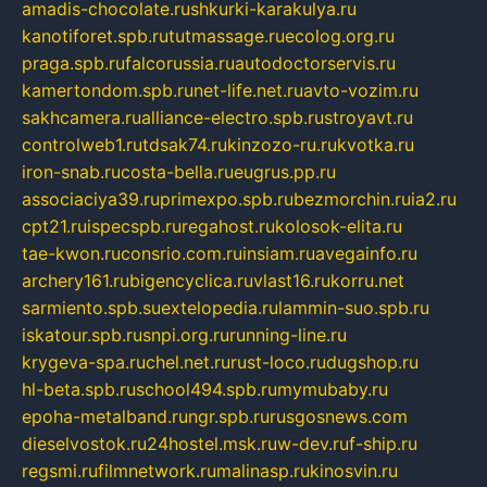
amadis-chocolate.ru
shkurki-karakulya.ru
kanotiforet.spb.ru
tutmassage.ru
ecolog.org.ru
praga.spb.ru
falcorussia.ru
autodoctorservis.ru
kamertondom.spb.ru
net-life.net.ru
avto-vozim.ru
sakhcamera.ru
alliance-electro.spb.ru
stroyavt.ru
controlweb1.ru
tdsak74.ru
kinzozo-ru.ru
kvotka.ru
iron-snab.ru
costa-bella.ru
eugrus.pp.ru
associaciya39.ru
primexpo.spb.ru
bezmorchin.ru
ia2.ru
cpt21.ru
ispecspb.ru
regahost.ru
kolosok-elita.ru
tae-kwon.ru
consrio.com.ru
insiam.ru
avegainfo.ru
archery161.ru
bigencyclica.ru
vlast16.ru
korru.net
sarmiento.spb.su
extelopedia.ru
lammin-suo.spb.ru
iskatour.spb.ru
snpi.org.ru
running-line.ru
krygeva-spa.ru
chel.net.ru
rust-loco.ru
dugshop.ru
hl-beta.spb.ru
school494.spb.ru
mymubaby.ru
epoha-metalband.ru
ngr.spb.ru
rusgosnews.com
dieselvostok.ru
24hostel.msk.ru
w-dev.ru
f-ship.ru
regsmi.ru
filmnetwork.ru
malinasp.ru
kinosvin.ru