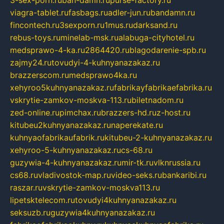
3-sex-porn.ru
ban-damn.ru
purse-factory.ru
viagra-tablet.ru
fasbags.ru
adler-jun.ru
bandamn.ru
fincontech.ru
3sexporn.ru
1mus.ru
darksand.ru
rebus-toys.ru
minelab-msk.ru
alabuga-cityhotel.ru
medsprawo-4-ka.ru
2864420.ru
blagodarenie-spb.ru
zajmy24.ru
tovudyi-4-kuhnyanazakaz.ru
brazzerscom.ru
medsprawo4ka.ru
xehyroo5kuhnyanazakaz.ru
fabrikayfabrikaefabrika.ru
vskrytie-zamkov-moskva-113.ru
biletnadom.ru
zed-online.ru
pimchax.ru
brazzers-hd.ru
z-host.ru
kitubeu2kuhnyanazakaz.ru
naperekate.ru
kuhnyaofabrikaufabrik.ru
kitubeu-2-kuhnyanazakaz.ru
xehyroo-5-kuhnyanazakaz.ru
cs-68.ru
guzywia-4-kuhnyanazakaz.ru
mir-tk.ru
vlknrussia.ru
cs68.ru
vladivostok-map.ru
video-seks.ru
bankaribi.ru
raszar.ru
vskrytie-zamkov-moskva113.ru
lipetsktelecom.ru
tovudyi4kuhnyanazakaz.ru
seksuzb.ru
guzywia4kuhnyanazakaz.ru