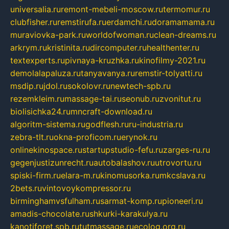
universalia.ru
remont-mebeli-moscow.ru
termomur.ru
clubfisher.ru
remstirufa.ru
erdamchi.ru
doramamama.ru
muraviovka-park.ru
worldofwoman.ru
clean-dreams.ru
arkrym.ru
kristinita.ru
dircomputer.ru
healthenter.ru
textexperts.ru
pivnaya-kruzhka.ru
kinofilmy-2021.ru
demolalapaluza.ru
tanyavanya.ru
remstir-tolyatti.ru
msdip.ru
jdol.ru
sokolovr.ru
newtech-spb.ru
rezemkleim.ru
massage-tai.ru
seonub.ru
zvonitut.ru
biolisichka24.ru
mncraft-download.ru
algoritm-sistema.ru
godflesh.ru
ru-industria.ru
zebra-tlt.ru
okna-proficom.ru
erynok.ru
onlinekinospace.ru
startupstudio-fefu.ru
zarges-ru.ru
gegenjustizunrecht.ru
autobalashov.ru
utrovortu.ru
spiski-firm.ru
elara-m.ru
kinomusorka.ru
mkcslava.ru
2bets.ru
vintovoykompressor.ru
birminghamvsfulham.ru
sarmat-komp.ru
pioneeri.ru
amadis-chocolate.ru
shkurki-karakulya.ru
kanotiforet.spb.ru
tutmassage.ru
ecolog.org.ru