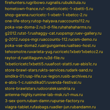
firehunters.ru
gribowo.ru
gnalis.ru
bulkitula.ru
hometown-france.ru
1-xbeticricetc-1-xbetti-5.ru
shop-garena.ru
cricetc-1-xbetr-1-xbetcc-2.ru
one-life-story.ru
top-halyava.ru
accounts112.ru
poka-vse-doma-2.ru
3-d-file.ru
hahahaharms.ru
g2012.ru
tst-1.ru
shaggy-cat.ru
opsmgr.ru
ev-gallery.ru
g-2012.ru
ops-mgr.ru
accounts-112.ru
csm-demo.ru
poka-vse-doma2.ru
airgungames.ru
allseo-host.ru
tehosmotre.ru
varieta-yug.ru
cricetc1xbetr1xbetcc2.ru
raytor-d.ru
atillagunn.ru
3d-file.ru
1xbeticricetc1xbetti5.ru
uafoot-statti.ru
e-abis1c.ru
store-brawl-stars.ru
kts-services.ru
dark-sand.ru
sindika-01.ru
sp-life.ru
x-legion.ru
sib-archives.ru
e-abis-1-c.ru
sindika01.ru
venda-festival.ru
store-brawlstars.ru
dooraleksandria.ru
antenna-highly.ru
mine-lab-msk.ru
1-mus.ru
3-sex-porn.ru
ban-damn.ru
purse-factory.ru
viagra-tablet.ru
fasbags.ru
adler-jun.ru
bandamn.ru