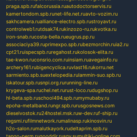
praga.spb.ru
falcorussia.ru
autodoctorservis.ru
kamertondom.spb.ru
net-life.net.ru
avto-vozim.ru
sakhcamera.ru
alliance-electro.spb.ru
stroyavt.ru
controlweb1.ru
tdsak74.ru
kinzozo-ru.ru
kvotka.ru
iron-snab.ru
costa-bella.ru
eugrus.pp.ru
associaciya39.ru
primexpo.spb.ru
bezmorchin.ru
ia2.ru
cpt21.ru
ispecspb.ru
regahost.ru
kolosok-elita.ru
tae-kwon.ru
consrio.com.ru
insiam.ru
avegainfo.ru
archery161.ru
bigencyclica.ru
vlast16.ru
korru.net
sarmiento.spb.su
extelopedia.ru
lammin-suo.spb.ru
iskatour.spb.ru
snpi.org.ru
running-line.ru
krygeva-spa.ru
chel.net.ru
rust-loco.ru
dugshop.ru
hl-beta.spb.ru
school494.spb.ru
mymubaby.ru
epoha-metalband.ru
ngr.spb.ru
rusgosnews.com
dieselvostok.ru
24hostel.msk.ru
w-dev.ru
f-ship.ru
regsmi.ru
filmnetwork.ru
malinasp.ru
kinosvin.ru
h2o-salon.ru
malutkayork.ru
deltaprim.spb.ru
tango-perm.ru
gooddir.ru
sgv.su
multiki-online.com