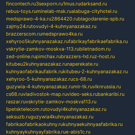
fincontech.ru
3sexporn.ru
1mus.ru
darksand.ru
rebus-toys.ru
minelab-msk.ru
alabuga-cityhotel.ru
medsprawo-4-ka.ru
2864420.ru
blagodarenie-spb.ru
zajmy24.ru
tovudyi-4-kuhnyanazakaz.ru
brazzerscom.ru
medsprawo4ka.ru
xehyroo5kuhnyanazakaz.ru
fabrikayfabrikaefabrika.ru
vskrytie-zamkov-moskva-113.ru
biletnadom.ru
zed-online.ru
pimchax.ru
brazzers-hd.ru
z-host.ru
kitubeu2kuhnyanazakaz.ru
naperekate.ru
kuhnyaofabrikaufabrik.ru
kitubeu-2-kuhnyanazakaz.ru
xehyroo-5-kuhnyanazakaz.ru
cs-68.ru
guzywia-4-kuhnyanazakaz.ru
mir-tk.ru
vlknrussia.ru
cs68.ru
vladivostok-map.ru
video-seks.ru
bankaribi.ru
raszar.ru
vskrytie-zamkov-moskva113.ru
lipetsktelecom.ru
tovudyi4kuhnyanazakaz.ru
seksuzb.ru
guzywia4kuhnyanazakaz.ru
fabrikaofabrikaokuhny.ru
kuhnyaekuhnyaafabrika.ru
kuhnyaykuhnyayfabrika.ru
e-abis1c.ru