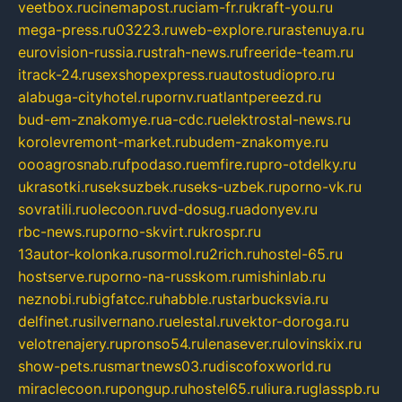
veetbox.ru
cinemapost.ru
ciam-fr.ru
kraft-you.ru
mega-press.ru
03223.ru
web-explore.ru
rastenuya.ru
eurovision-russia.ru
strah-news.ru
freeride-team.ru
itrack-24.ru
sexshopexpress.ru
autostudiopro.ru
alabuga-cityhotel.ru
pornv.ru
atlantpereezd.ru
bud-em-znakomye.ru
a-cdc.ru
elektrostal-news.ru
korolevremont-market.ru
budem-znakomye.ru
oooagrosnab.ru
fpodaso.ru
emfire.ru
pro-otdelky.ru
ukrasotki.ru
seksuzbek.ru
seks-uzbek.ru
porno-vk.ru
sovratili.ru
olecoon.ru
vd-dosug.ru
adonyev.ru
rbc-news.ru
porno-skvirt.ru
krospr.ru
13autor-kolonka.ru
sormol.ru
2rich.ru
hostel-65.ru
hostserve.ru
porno-na-russkom.ru
mishinlab.ru
neznobi.ru
bigfatcc.ru
habble.ru
starbucksvia.ru
delfinet.ru
silvernano.ru
elestal.ru
vektor-doroga.ru
velotrenajery.ru
pronso54.ru
lenasever.ru
lovinskix.ru
show-pets.ru
smartnews03.ru
discofoxworld.ru
miraclecoon.ru
pongup.ru
hostel65.ru
liura.ru
glasspb.ru