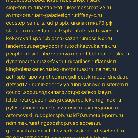
smp-forum.ru
bastion-td.ru
kosmoscreative.ru
avrmotors.ru
art-galadesign.ru
tiffany-c.ru
ecostep-samara.ru
d-p.spb.ru
галактика73.рф
sko.com.ru
davitamebel-spb.ru
fotsis.ru
tesiaes.ru
kokoroyari.spb.ru
blesna-kazan.ru
mossilver.ru
lenderoq.ru
sergeydobrin.ru
tochkazvuka.msk.ru
people-of-art.ru
bezzubova.ru
clubtibet.ru
orior-aks.ru
dynamoauto.ru
szk-favorit.ru
carlines.ru
flatnsk.ru
kingbolenskaner.ru
alex-motor.ru
astroline.net.ru
act1.spb.ru
polyglot.com.ru
gidlipetsk.ru
ooo-driada.ru
detsad125.ru
mir-zdoroviya.ru
bruslanovo.ru
siterem.ru
council.spb.ru
лодкипатриот.рф
kafekolizey.ru
iclub.net.ru
gazon-easy.ru
sugarepilekb.ru
grinox.ru
pylesostineco.ru
msts-ozarenie.ru
kameryjooan.ru
artemovskij.ru
dopler.spb.ru
aid70.ru
metall-perm.ru
ndm.msk.ru
ratingzooshop.ru
apiaccess.ru
globalautotrade.info
bezverhovskoe.ru
drsschool.ru