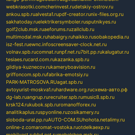
webkrasotki.com
cherinvest.ru
detskiy-ostrov.ru
ankou.spb.ru
alvesta1.ru
pdf-creator.ru
nix-files.org.ru
sakhatoday.ru
elektrikersymboler.ru
sputnikyes.ru
golf2club.msk.ru
aeforums.ru
zallclub.ru
multimodal.msk.ru
habaigry.ru
haikko.ru
sobakopedia.ru
isz-fest.ru
ewnc.info
screensaver-clock.net.ru
volnav.spb.ru
comnat.ru
npf.net.ru
7bit.pp.ru
kalugatur.ru
tesiaes.ru
card.com.ru
kazanka.spb.ru
gildiya-kuznecov.ru
kameryboavision.ru
griffoncom.spb.ru
fabrika-emotsiy.ru
PARK-MATROSOVA.RU
agat.spb.ru
avtoyurist-moskva1.ru
hardware.org.ru
схема-авто.рф
dg-lab.ru
angrup.ru
recruiter.spb.ru
music8.spb.ru
krsk124.ru
kubok.spb.ru
romanofforex.ru
analitikaplus.ru
spyonline.ru
zosikamery.ru
sloboda-ural.pp.ru
AUTO-COM.SU
hohota.net
alimy.ru
online-z.com
aromat-vostoka.ru
otdelkaexp.ru
mobilvest.ru
bbd.net.ru
mebelshop.msk.ru