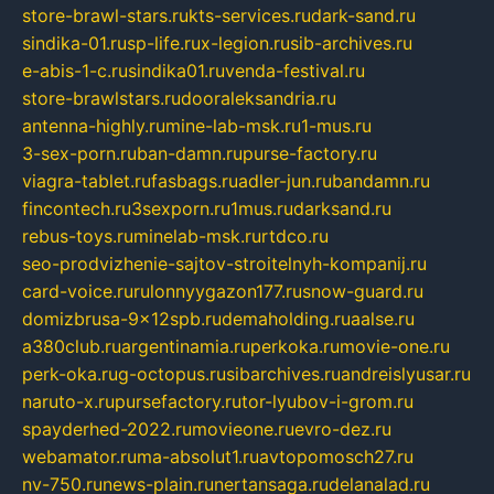
store-brawl-stars.ru
kts-services.ru
dark-sand.ru
sindika-01.ru
sp-life.ru
x-legion.ru
sib-archives.ru
e-abis-1-c.ru
sindika01.ru
venda-festival.ru
store-brawlstars.ru
dooraleksandria.ru
antenna-highly.ru
mine-lab-msk.ru
1-mus.ru
3-sex-porn.ru
ban-damn.ru
purse-factory.ru
viagra-tablet.ru
fasbags.ru
adler-jun.ru
bandamn.ru
fincontech.ru
3sexporn.ru
1mus.ru
darksand.ru
rebus-toys.ru
minelab-msk.ru
rtdco.ru
seo-prodvizhenie-sajtov-stroitelnyh-kompanij.ru
card-voice.ru
rulonnyygazon177.ru
snow-guard.ru
domizbrusa-9x12spb.ru
demaholding.ru
aalse.ru
a380club.ru
argentinamia.ru
perkoka.ru
movie-one.ru
perk-oka.ru
g-octopus.ru
sibarchives.ru
andreislyusar.ru
naruto-x.ru
pursefactory.ru
tor-lyubov-i-grom.ru
spayderhed-2022.ru
movieone.ru
evro-dez.ru
webamator.ru
ma-absolut1.ru
avtopomosch27.ru
nv-750.ru
news-plain.ru
nertansaga.ru
delanalad.ru