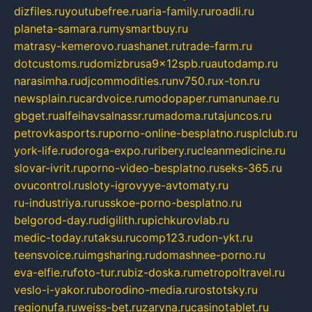
dizfiles.ru
youtubefree.ru
aria-family.ru
roadli.ru
planeta-samara.ru
mysmartbuy.ru
matrasy-kemerovo.ru
ashanet.ru
trade-farm.ru
dotcustoms.ru
domizbrusa9x12spb.ru
autodamp.ru
narasimha.ru
djcommodities.ru
nv750.ru
x-ton.ru
newsplain.ru
cardvoice.ru
modopaper.ru
manunae.ru
gbget.ru
alfeihavsalnassr.ru
madoma.ru
tajuncos.ru
petrovkasports.ru
porno-online-besplatno.ru
splclub.ru
york-life.ru
doroga-expo.ru
ribery.ru
cleanmedicine.ru
slovar-ivrit.ru
porno-video-besplatno.ru
seks-365.ru
ovucontrol.ru
sloty-igrovyye-avtomaty.ru
ru-industriya.ru
russkoe-porno-besplatno.ru
belgorod-day.ru
digilith.ru
pichkurovlab.ru
medic-today.ru
taksu.ru
comp123.ru
don-ykt.ru
teensvoice.ru
imgsharing.ru
domashnee-porno.ru
eva-elfie.ru
foto-tur.ru
biz-doska.ru
metropoltravel.ru
veslo-i-yakor.ru
borodino-media.ru
rostotsky.ru
regionufa.ru
weiss-bet.ru
zaryna.ru
casinotablet.ru