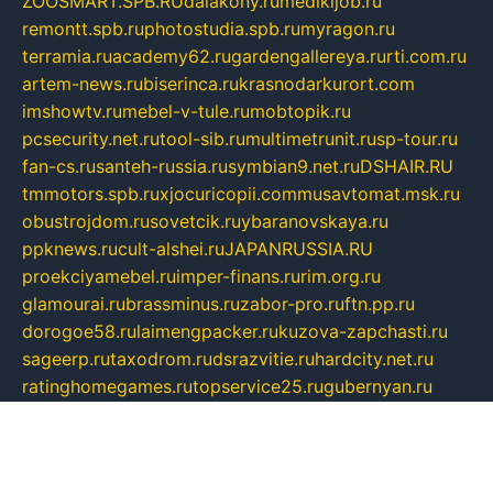
ZOOSMART.SPB.RU
dalakony.ru
medikijob.ru
remontt.spb.ru
photostudia.spb.ru
myragon.ru
terramia.ru
academy62.ru
gardengallereya.ru
rti.com.ru
artem-news.ru
biserinca.ru
krasnodarkurort.com
imshowtv.ru
mebel-v-tule.ru
mobtopik.ru
pcsecurity.net.ru
tool-sib.ru
multimetrunit.ru
sp-tour.ru
fan-cs.ru
santeh-russia.ru
symbian9.net.ru
DSHAIR.RU
tmmotors.spb.ru
xjocuricopii.com
musavtomat.msk.ru
obustrojdom.ru
sovetcik.ru
ybaranovskaya.ru
ppknews.ru
cult-alshei.ru
JAPANRUSSIA.RU
proekciyamebel.ru
imper-finans.ru
rim.org.ru
glamourai.ru
brassminus.ru
zabor-pro.ru
ftn.pp.ru
dorogoe58.ru
laimengpacker.ru
kuzova-zapchasti.ru
sageerp.ru
taxodrom.ru
dsrazvitie.ru
hardcity.net.ru
ratinghomegames.ru
topservice25.ru
gubernyan.ru
gtglasslined.ru
ii4.ru
tssport.spb.ru
andorra24.com
blackwallstreet.ru
oboimos.ru
optim-doors.com.ru
ikuch.ru
nycr.org.ru
npa21.ru
vremya-ch.spb.ru