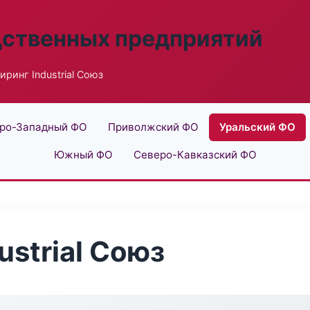
дственных предприятий
ринг Industrial Союз
ро-Западный ФО
Приволжский ФО
Уральский ФО
Южный ФО
Северо-Кавказский ФО
strial Союз