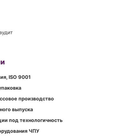
аудит
ми
ия, ISO 9001
упаковка
ассовое производство
ного выпуска
ции под технологичность
орудования ЧПУ