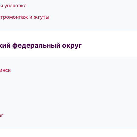
я упаковка
ктромонтаж и жгуты
ский федеральный округ
инск
рг