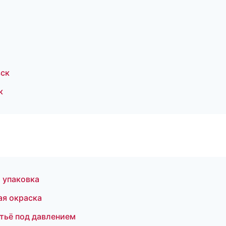
вск
к
 упаковка
ая окраска
тьё под давлением