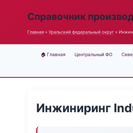
Справочник произво
Главная
»
Уральский федеральный округ
» Инжини
🏠 Главная
Центральный ФО
Севе
Инжиниринг Indu