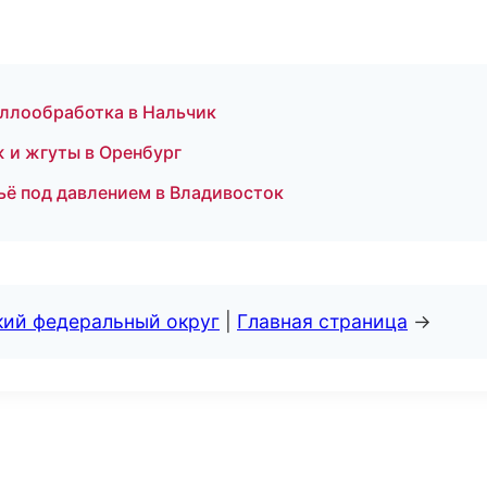
ллообработка в Нальчик
 и жгуты в Оренбург
ьё под давлением в Владивосток
кий федеральный округ
|
Главная страница
→