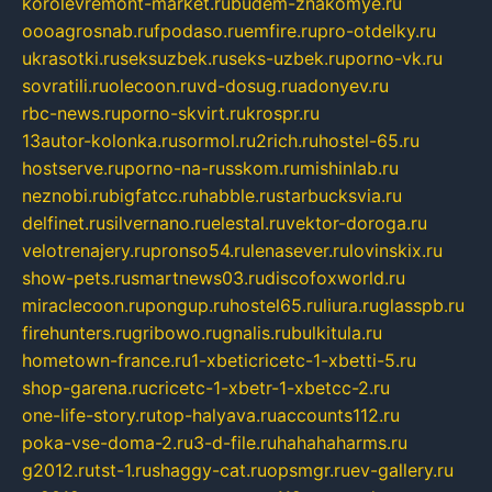
korolevremont-market.ru
budem-znakomye.ru
oooagrosnab.ru
fpodaso.ru
emfire.ru
pro-otdelky.ru
ukrasotki.ru
seksuzbek.ru
seks-uzbek.ru
porno-vk.ru
sovratili.ru
olecoon.ru
vd-dosug.ru
adonyev.ru
rbc-news.ru
porno-skvirt.ru
krospr.ru
13autor-kolonka.ru
sormol.ru
2rich.ru
hostel-65.ru
hostserve.ru
porno-na-russkom.ru
mishinlab.ru
neznobi.ru
bigfatcc.ru
habble.ru
starbucksvia.ru
delfinet.ru
silvernano.ru
elestal.ru
vektor-doroga.ru
velotrenajery.ru
pronso54.ru
lenasever.ru
lovinskix.ru
show-pets.ru
smartnews03.ru
discofoxworld.ru
miraclecoon.ru
pongup.ru
hostel65.ru
liura.ru
glasspb.ru
firehunters.ru
gribowo.ru
gnalis.ru
bulkitula.ru
hometown-france.ru
1-xbeticricetc-1-xbetti-5.ru
shop-garena.ru
cricetc-1-xbetr-1-xbetcc-2.ru
one-life-story.ru
top-halyava.ru
accounts112.ru
poka-vse-doma-2.ru
3-d-file.ru
hahahaharms.ru
g2012.ru
tst-1.ru
shaggy-cat.ru
opsmgr.ru
ev-gallery.ru