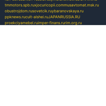
tmmotors.spb.ru
xjocuricopii.com
musavtomat.msk.ru
obustrojdom.ru
sovetcik.ru
ybaranovskaya.ru
ppknews.ru
cult-alshei.ru
JAPANRUSSIA.RU
proekciyamebel.ru
imper-finans.ru
rim.org.ru
glamourai.ru
brassminus.ru
zabor-pro.ru
ftn.pp.ru
dorogoe58.ru
laimengpacker.ru
kuzova-zapchasti.ru
sageerp.ru
taxodrom.ru
dsrazvitie.ru
hardcity.net.ru
ratinghomegames.ru
topservice25.ru
gubernyan.ru
gtglasslined.ru
ii4.ru
tssport.spb.ru
andorra24.com
blackwallstreet.ru
oboimos.ru
optim-doors.com.ru
ikuch.ru
nycr.org.ru
npa21.ru
vremya-ch.spb.ru
desert000.ru
ivtorgi.ru
ifiori.ru
catalog-statei.ru
dcv.org.ru
spetsmaster174.ru
ipkameryhiseeu.ru
dum26.ru
ruspol.spb.ru
fr-opendp.ru
kam-solnyshko.ru
cheyenne-arapaho.ru
sevzapmetal.spb.ru
ted-lapidus.spb.ru
parasite-eliminator.ru
sigma-complete.ru
modernworld.ru
dama-moda.ru
eholot-group.ru
sk-nvkz.ru
DRONGOLD.RU