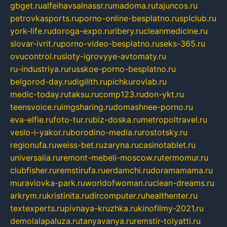
gbget.ru
alfeihavsalnassr.ru
madoma.ru
tajuncos.ru
petrovkasports.ru
porno-online-besplatno.ru
splclub.ru
york-life.ru
doroga-expo.ru
ribery.ru
cleanmedicine.ru
slovar-ivrit.ru
porno-video-besplatno.ru
seks-365.ru
ovucontrol.ru
sloty-igrovyye-avtomaty.ru
ru-industriya.ru
russkoe-porno-besplatno.ru
belgorod-day.ru
digilith.ru
pichkurovlab.ru
medic-today.ru
taksu.ru
comp123.ru
don-ykt.ru
teensvoice.ru
imgsharing.ru
domashnee-porno.ru
eva-elfie.ru
foto-tur.ru
biz-doska.ru
metropoltravel.ru
veslo-i-yakor.ru
borodino-media.ru
rostotsky.ru
regionufa.ru
weiss-bet.ru
zaryna.ru
casinotablet.ru
universalia.ru
remont-mebeli-moscow.ru
termomur.ru
clubfisher.ru
remstirufa.ru
erdamchi.ru
doramamama.ru
muraviovka-park.ru
worldofwoman.ru
clean-dreams.ru
arkrym.ru
kristinita.ru
dircomputer.ru
healthenter.ru
textexperts.ru
pivnaya-kruzhka.ru
kinofilmy-2021.ru
demolalapaluza.ru
tanyavanya.ru
remstir-tolyatti.ru