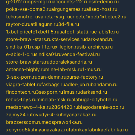
g-2012.ru
ops-mgr.ru
accounts-112.ru
csm-demo.ru
poka-vse-doma2.ru
airgungames.ru
allseo-host.ru
tehosmotre.ru
varieta-yug.ru
cricetc1xbetr1xbetcc2.ru
raytor-d.ru
atillagunn.ru
3d-file.ru
1xbeticricetc1xbetti5.ru
uafoot-statti.ru
e-abis1c.ru
store-brawl-stars.ru
kts-services.ru
dark-sand.ru
sindika-01.ru
sp-life.ru
x-legion.ru
sib-archives.ru
e-abis-1-c.ru
sindika01.ru
venda-festival.ru
store-brawlstars.ru
dooraleksandria.ru
antenna-highly.ru
mine-lab-msk.ru
1-mus.ru
3-sex-porn.ru
ban-damn.ru
purse-factory.ru
viagra-tablet.ru
fasbags.ru
adler-jun.ru
bandamn.ru
fincontech.ru
3sexporn.ru
1mus.ru
darksand.ru
rebus-toys.ru
minelab-msk.ru
alabuga-cityhotel.ru
medsprawo-4-ka.ru
2864420.ru
blagodarenie-spb.ru
zajmy24.ru
tovudyi-4-kuhnyanazakaz.ru
brazzerscom.ru
medsprawo4ka.ru
xehyroo5kuhnyanazakaz.ru
fabrikayfabrikaefabrika.ru