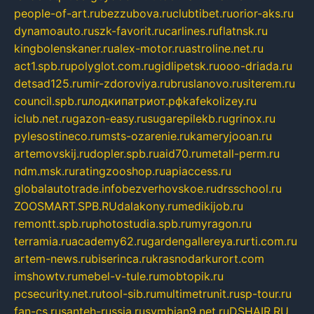
people-of-art.ru
bezzubova.ru
clubtibet.ru
orior-aks.ru
dynamoauto.ru
szk-favorit.ru
carlines.ru
flatnsk.ru
kingbolenskaner.ru
alex-motor.ru
astroline.net.ru
act1.spb.ru
polyglot.com.ru
gidlipetsk.ru
ooo-driada.ru
detsad125.ru
mir-zdoroviya.ru
bruslanovo.ru
siterem.ru
council.spb.ru
лодкипатриот.рф
kafekolizey.ru
iclub.net.ru
gazon-easy.ru
sugarepilekb.ru
grinox.ru
pylesostineco.ru
msts-ozarenie.ru
kameryjooan.ru
artemovskij.ru
dopler.spb.ru
aid70.ru
metall-perm.ru
ndm.msk.ru
ratingzooshop.ru
apiaccess.ru
globalautotrade.info
bezverhovskoe.ru
drsschool.ru
ZOOSMART.SPB.RU
dalakony.ru
medikijob.ru
remontt.spb.ru
photostudia.spb.ru
myragon.ru
terramia.ru
academy62.ru
gardengallereya.ru
rti.com.ru
artem-news.ru
biserinca.ru
krasnodarkurort.com
imshowtv.ru
mebel-v-tule.ru
mobtopik.ru
pcsecurity.net.ru
tool-sib.ru
multimetrunit.ru
sp-tour.ru
fan-cs.ru
santeh-russia.ru
symbian9.net.ru
DSHAIR.RU