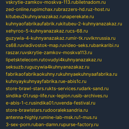
vskrytie-zamkov-moskva-113.ru
biletnadom.ru
zed-online.ru
pimchax.ru
brazzers-hd.ru
z-host.ru
kitubeu2kuhnyanazakaz.ru
naperekate.ru
kuhnyaofabrikaufabrik.ru
kitubeu-2-kuhnyanazakaz.ru
xehyroo-5-kuhnyanazakaz.ru
cs-68.ru
guzywia-4-kuhnyanazakaz.ru
mir-tk.ru
vlknrussia.ru
cs68.ru
vladivostok-map.ru
video-seks.ru
bankaribi.ru
raszar.ru
vskrytie-zamkov-moskva113.ru
lipetsktelecom.ru
tovudyi4kuhnyanazakaz.ru
seksuzb.ru
guzywia4kuhnyanazakaz.ru
fabrikaofabrikaokuhny.ru
kuhnyaekuhnyaafabrika.ru
kuhnyaykuhnyayfabrika.ru
e-abis1c.ru
store-brawl-stars.ru
kts-services.ru
dark-sand.ru
sindika-01.ru
sp-life.ru
x-legion.ru
sib-archives.ru
e-abis-1-c.ru
sindika01.ru
venda-festival.ru
store-brawlstars.ru
dooraleksandria.ru
antenna-highly.ru
mine-lab-msk.ru
1-mus.ru
3-sex-porn.ru
ban-damn.ru
purse-factory.ru