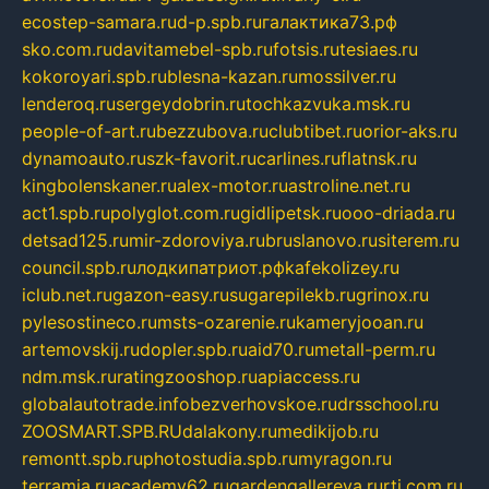
ecostep-samara.ru
d-p.spb.ru
галактика73.рф
sko.com.ru
davitamebel-spb.ru
fotsis.ru
tesiaes.ru
kokoroyari.spb.ru
blesna-kazan.ru
mossilver.ru
lenderoq.ru
sergeydobrin.ru
tochkazvuka.msk.ru
people-of-art.ru
bezzubova.ru
clubtibet.ru
orior-aks.ru
dynamoauto.ru
szk-favorit.ru
carlines.ru
flatnsk.ru
kingbolenskaner.ru
alex-motor.ru
astroline.net.ru
act1.spb.ru
polyglot.com.ru
gidlipetsk.ru
ooo-driada.ru
detsad125.ru
mir-zdoroviya.ru
bruslanovo.ru
siterem.ru
council.spb.ru
лодкипатриот.рф
kafekolizey.ru
iclub.net.ru
gazon-easy.ru
sugarepilekb.ru
grinox.ru
pylesostineco.ru
msts-ozarenie.ru
kameryjooan.ru
artemovskij.ru
dopler.spb.ru
aid70.ru
metall-perm.ru
ndm.msk.ru
ratingzooshop.ru
apiaccess.ru
globalautotrade.info
bezverhovskoe.ru
drsschool.ru
ZOOSMART.SPB.RU
dalakony.ru
medikijob.ru
remontt.spb.ru
photostudia.spb.ru
myragon.ru
terramia.ru
academy62.ru
gardengallereya.ru
rti.com.ru