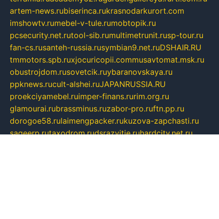
artem-news.ru
biserinca.ru
krasnodarkurort.com
imshowtv.ru
mebel-v-tule.ru
mobtopik.ru
pcsecurity.net.ru
tool-sib.ru
multimetrunit.ru
sp-tour.ru
fan-cs.ru
santeh-russia.ru
symbian9.net.ru
DSHAIR.RU
tmmotors.spb.ru
xjocuricopii.com
musavtomat.msk.ru
obustrojdom.ru
sovetcik.ru
ybaranovskaya.ru
ppknews.ru
cult-alshei.ru
JAPANRUSSIA.RU
proekciyamebel.ru
imper-finans.ru
rim.org.ru
glamourai.ru
brassminus.ru
zabor-pro.ru
ftn.pp.ru
dorogoe58.ru
laimengpacker.ru
kuzova-zapchasti.ru
sageerp.ru
taxodrom.ru
dsrazvitie.ru
hardcity.net.ru
ratinghomegames.ru
topservice25.ru
gubernyan.ru
gtglasslined.ru
ii4.ru
tssport.spb.ru
andorra24.com
blackwallstreet.ru
oboimos.ru
optim-doors.com.ru
ikuch.ru
nycr.org.ru
npa21.ru
vremya-ch.spb.ru
desert000.ru
ivtorgi.ru
ifiori.ru
catalog-statei.ru
dcv.org.ru
spetsmaster174.ru
ipkameryhiseeu.ru
dum26.ru
ruspol.spb.ru
fr-opendp.ru
kam-solnyshko.ru