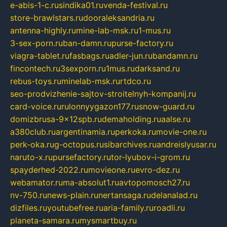
e-abis-1-c.ru
sindika01.ru
venda-festival.ru
store-brawlstars.ru
dooraleksandria.ru
antenna-highly.ru
mine-lab-msk.ru
1-mus.ru
3-sex-porn.ru
ban-damn.ru
purse-factory.ru
viagra-tablet.ru
fasbags.ru
adler-jun.ru
bandamn.ru
fincontech.ru
3sexporn.ru
1mus.ru
darksand.ru
rebus-toys.ru
minelab-msk.ru
rtdco.ru
seo-prodvizhenie-sajtov-stroitelnyh-kompanij.ru
card-voice.ru
rulonnyygazon177.ru
snow-guard.ru
domizbrusa-9x12spb.ru
demaholding.ru
aalse.ru
a380club.ru
argentinamia.ru
perkoka.ru
movie-one.ru
perk-oka.ru
g-octopus.ru
sibarchives.ru
andreislyusar.ru
naruto-x.ru
pursefactory.ru
tor-lyubov-i-grom.ru
spayderhed-2022.ru
movieone.ru
evro-dez.ru
webamator.ru
ma-absolut1.ru
avtopomosch27.ru
nv-750.ru
news-plain.ru
nertansaga.ru
delanalad.ru
dizfiles.ru
youtubefree.ru
aria-family.ru
roadli.ru
planeta-samara.ru
mysmartbuy.ru