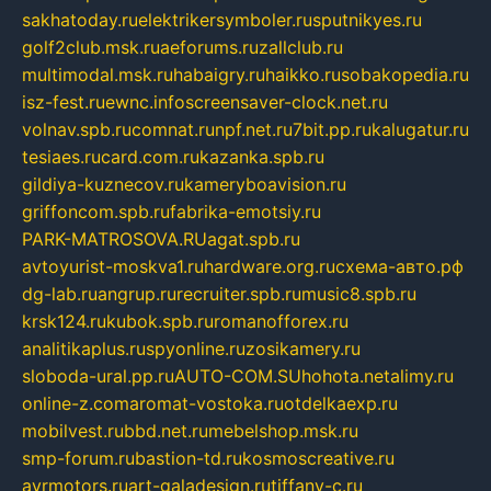
sakhatoday.ru
elektrikersymboler.ru
sputnikyes.ru
golf2club.msk.ru
aeforums.ru
zallclub.ru
multimodal.msk.ru
habaigry.ru
haikko.ru
sobakopedia.ru
isz-fest.ru
ewnc.info
screensaver-clock.net.ru
volnav.spb.ru
comnat.ru
npf.net.ru
7bit.pp.ru
kalugatur.ru
tesiaes.ru
card.com.ru
kazanka.spb.ru
gildiya-kuznecov.ru
kameryboavision.ru
griffoncom.spb.ru
fabrika-emotsiy.ru
PARK-MATROSOVA.RU
agat.spb.ru
avtoyurist-moskva1.ru
hardware.org.ru
схема-авто.рф
dg-lab.ru
angrup.ru
recruiter.spb.ru
music8.spb.ru
krsk124.ru
kubok.spb.ru
romanofforex.ru
analitikaplus.ru
spyonline.ru
zosikamery.ru
sloboda-ural.pp.ru
AUTO-COM.SU
hohota.net
alimy.ru
online-z.com
aromat-vostoka.ru
otdelkaexp.ru
mobilvest.ru
bbd.net.ru
mebelshop.msk.ru
smp-forum.ru
bastion-td.ru
kosmoscreative.ru
avrmotors.ru
art-galadesign.ru
tiffany-c.ru