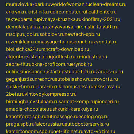
muraviovka-park.ru
worldofwoman.ru
clean-dreams.ru
arkrym.ru
kristinita.ru
dircomputer.ru
healthenter.ru
textexperts.ru
pivnaya-kruzhka.ru
kinofilmy-2021.ru
demolalapaluza.ru
tanyavanya.ru
remstir-tolyatti.ru
msdip.ru
jdol.ru
sokolovr.ru
newtech-spb.ru
rezemkleim.ru
massage-tai.ru
seonub.ru
zvonitut.ru
biolisichka24.ru
mncraft-download.ru
algoritm-sistema.ru
godflesh.ru
ru-industria.ru
zebra-tlt.ru
okna-proficom.ru
erynok.ru
onlinekinospace.ru
startupstudio-fefu.ru
zarges-ru.ru
gegenjustizunrecht.ru
autobalashov.ru
utrovortu.ru
spiski-firm.ru
elara-m.ru
kinomusorka.ru
mkcslava.ru
2bets.ru
vintovoykompressor.ru
birminghamvsfulham.ru
sarmat-komp.ru
pioneeri.ru
amadis-chocolate.ru
shkurki-karakulya.ru
kanotiforet.spb.ru
tutmassage.ru
ecolog.org.ru
praga.spb.ru
falcorussia.ru
autodoctorservis.ru
kamertondom.spb.ru
net-life.net.ru
avto-vozim.ru