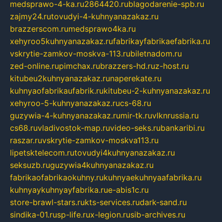
medsprawo-4-ka.ru
2864420.ru
blagodarenie-spb.ru
zajmy24.ru
tovudyi-4-kuhnyanazakaz.ru
brazzerscom.ru
medsprawo4ka.ru
xehyroo5kuhnyanazakaz.ru
fabrikayfabrikaefabrika.ru
vskrytie-zamkov-moskva-113.ru
biletnadom.ru
zed-online.ru
pimchax.ru
brazzers-hd.ru
z-host.ru
kitubeu2kuhnyanazakaz.ru
naperekate.ru
kuhnyaofabrikaufabrik.ru
kitubeu-2-kuhnyanazakaz.ru
xehyroo-5-kuhnyanazakaz.ru
cs-68.ru
guzywia-4-kuhnyanazakaz.ru
mir-tk.ru
vlknrussia.ru
cs68.ru
vladivostok-map.ru
video-seks.ru
bankaribi.ru
raszar.ru
vskrytie-zamkov-moskva113.ru
lipetsktelecom.ru
tovudyi4kuhnyanazakaz.ru
seksuzb.ru
guzywia4kuhnyanazakaz.ru
fabrikaofabrikaokuhny.ru
kuhnyaekuhnyaafabrika.ru
kuhnyaykuhnyayfabrika.ru
e-abis1c.ru
store-brawl-stars.ru
kts-services.ru
dark-sand.ru
sindika-01.ru
sp-life.ru
x-legion.ru
sib-archives.ru