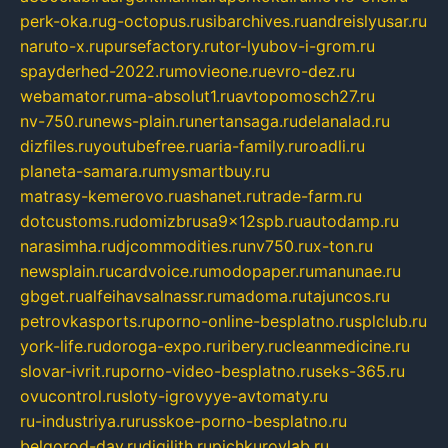
perk-oka.ru
g-octopus.ru
sibarchives.ru
andreislyusar.ru
naruto-x.ru
pursefactory.ru
tor-lyubov-i-grom.ru
spayderhed-2022.ru
movieone.ru
evro-dez.ru
webamator.ru
ma-absolut1.ru
avtopomosch27.ru
nv-750.ru
news-plain.ru
nertansaga.ru
delanalad.ru
dizfiles.ru
youtubefree.ru
aria-family.ru
roadli.ru
planeta-samara.ru
mysmartbuy.ru
matrasy-kemerovo.ru
ashanet.ru
trade-farm.ru
dotcustoms.ru
domizbrusa9x12spb.ru
autodamp.ru
narasimha.ru
djcommodities.ru
nv750.ru
x-ton.ru
newsplain.ru
cardvoice.ru
modopaper.ru
manunae.ru
gbget.ru
alfeihavsalnassr.ru
madoma.ru
tajuncos.ru
petrovkasports.ru
porno-online-besplatno.ru
splclub.ru
york-life.ru
doroga-expo.ru
ribery.ru
cleanmedicine.ru
slovar-ivrit.ru
porno-video-besplatno.ru
seks-365.ru
ovucontrol.ru
sloty-igrovyye-avtomaty.ru
ru-industriya.ru
russkoe-porno-besplatno.ru
belgorod-day.ru
digilith.ru
pichkurovlab.ru