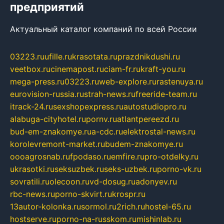
предприятий
Актуальный каталог компаний по всей России
03223.ru
ufille.ru
krasotata.ru
prazdnikdushi.ru
veetbox.ru
cinemapost.ru
ciam-fr.ru
kraft-you.ru
mega-press.ru
03223.ru
web-explore.ru
rastenuya.ru
eurovision-russia.ru
strah-news.ru
freeride-team.ru
itrack-24.ru
sexshopexpress.ru
autostudiopro.ru
alabuga-cityhotel.ru
pornv.ru
atlantpereezd.ru
bud-em-znakomye.ru
a-cdc.ru
elektrostal-news.ru
korolevremont-market.ru
budem-znakomye.ru
oooagrosnab.ru
fpodaso.ru
emfire.ru
pro-otdelky.ru
ukrasotki.ru
seksuzbek.ru
seks-uzbek.ru
porno-vk.ru
sovratili.ru
olecoon.ru
vd-dosug.ru
adonyev.ru
rbc-news.ru
porno-skvirt.ru
krospr.ru
13autor-kolonka.ru
sormol.ru
2rich.ru
hostel-65.ru
hostserve.ru
porno-na-russkom.ru
mishinlab.ru