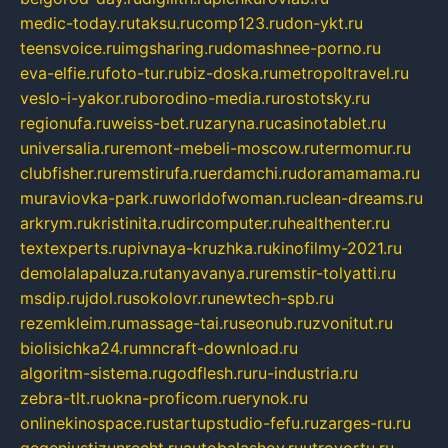
medic-today.ru
taksu.ru
comp123.ru
don-ykt.ru
teensvoice.ru
imgsharing.ru
domashnee-porno.ru
eva-elfie.ru
foto-tur.ru
biz-doska.ru
metropoltravel.ru
veslo-i-yakor.ru
borodino-media.ru
rostotsky.ru
regionufa.ru
weiss-bet.ru
zaryna.ru
casinotablet.ru
universalia.ru
remont-mebeli-moscow.ru
termomur.ru
clubfisher.ru
remstirufa.ru
erdamchi.ru
doramamama.ru
muraviovka-park.ru
worldofwoman.ru
clean-dreams.ru
arkrym.ru
kristinita.ru
dircomputer.ru
healthenter.ru
textexperts.ru
pivnaya-kruzhka.ru
kinofilmy-2021.ru
demolalapaluza.ru
tanyavanya.ru
remstir-tolyatti.ru
msdip.ru
jdol.ru
sokolovr.ru
newtech-spb.ru
rezemkleim.ru
massage-tai.ru
seonub.ru
zvonitut.ru
biolisichka24.ru
mncraft-download.ru
algoritm-sistema.ru
godflesh.ru
ru-industria.ru
zebra-tlt.ru
okna-proficom.ru
erynok.ru
onlinekinospace.ru
startupstudio-fefu.ru
zarges-ru.ru
gegenjustizunrecht.ru
autobalashov.ru
utrovortu.ru