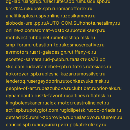
dg-lab.ru
angrup.ru
recruiter.spb.ru
music8.spb.ru
krsk124.ru
kubok.spb.ru
romanofforex.ru
analitikaplus.ru
spyonline.ru
zosikamery.ru
sloboda-ural.pp.ru
AUTO-COM.SU
hohota.net
alimy.ru
online-z.com
aromat-vostoka.ru
otdelkaexp.ru
mobilvest.ru
bbd.net.ru
mebelshop.msk.ru
smp-forum.ru
bastion-td.ru
kosmoscreative.ru
avrmotors.ru
art-galadesign.ru
tiffany-c.ru
ecostep-samara.ru
d-p.spb.ru
галактика73.рф
sko.com.ru
davitamebel-spb.ru
fotsis.ru
tesiaes.ru
kokoroyari.spb.ru
blesna-kazan.ru
mossilver.ru
lenderoq.ru
sergeydobrin.ru
tochkazvuka.msk.ru
people-of-art.ru
bezzubova.ru
clubtibet.ru
orior-aks.ru
dynamoauto.ru
szk-favorit.ru
carlines.ru
flatnsk.ru
kingbolenskaner.ru
alex-motor.ru
astroline.net.ru
act1.spb.ru
polyglot.com.ru
gidlipetsk.ru
ooo-driada.ru
detsad125.ru
mir-zdoroviya.ru
bruslanovo.ru
siterem.ru
council.spb.ru
лодкипатриот.рф
kafekolizey.ru