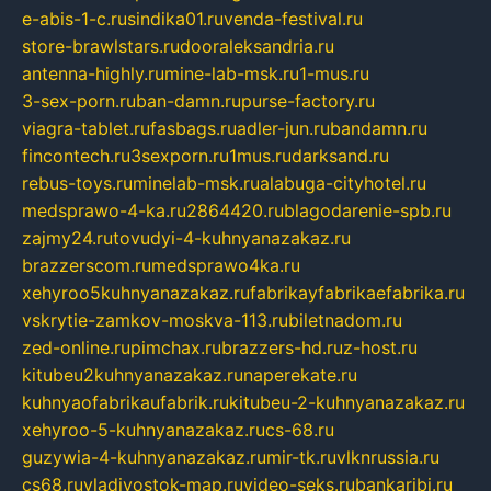
e-abis-1-c.ru
sindika01.ru
venda-festival.ru
store-brawlstars.ru
dooraleksandria.ru
antenna-highly.ru
mine-lab-msk.ru
1-mus.ru
3-sex-porn.ru
ban-damn.ru
purse-factory.ru
viagra-tablet.ru
fasbags.ru
adler-jun.ru
bandamn.ru
fincontech.ru
3sexporn.ru
1mus.ru
darksand.ru
rebus-toys.ru
minelab-msk.ru
alabuga-cityhotel.ru
medsprawo-4-ka.ru
2864420.ru
blagodarenie-spb.ru
zajmy24.ru
tovudyi-4-kuhnyanazakaz.ru
brazzerscom.ru
medsprawo4ka.ru
xehyroo5kuhnyanazakaz.ru
fabrikayfabrikaefabrika.ru
vskrytie-zamkov-moskva-113.ru
biletnadom.ru
zed-online.ru
pimchax.ru
brazzers-hd.ru
z-host.ru
kitubeu2kuhnyanazakaz.ru
naperekate.ru
kuhnyaofabrikaufabrik.ru
kitubeu-2-kuhnyanazakaz.ru
xehyroo-5-kuhnyanazakaz.ru
cs-68.ru
guzywia-4-kuhnyanazakaz.ru
mir-tk.ru
vlknrussia.ru
cs68.ru
vladivostok-map.ru
video-seks.ru
bankaribi.ru