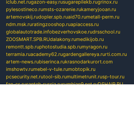
iclub.net.ru
gazon-easy.ru
sugarepilekb.ru
grinox.ru
pylesostineco.ru
msts-ozarenie.ru
kameryjooan.ru
artemovskij.ru
dopler.spb.ru
aid70.ru
metall-perm.ru
ndm.msk.ru
ratingzooshop.ru
apiaccess.ru
globalautotrade.info
bezverhovskoe.ru
drsschool.ru
ZOOSMART.SPB.RU
dalakony.ru
medikijob.ru
remontt.spb.ru
photostudia.spb.ru
myragon.ru
terramia.ru
academy62.ru
gardengallereya.ru
rti.com.ru
artem-news.ru
biserinca.ru
krasnodarkurort.com
imshowtv.ru
mebel-v-tule.ru
mobtopik.ru
pcsecurity.net.ru
tool-sib.ru
multimetrunit.ru
sp-tour.ru
fan-cs.ru
santeh-russia.ru
symbian9.net.ru
DSHAIR.RU
tmmotors.spb.ru
xjocuricopii.com
musavtomat.msk.ru
obustrojdom.ru
sovetcik.ru
ybaranovskaya.ru
ppknews.ru
cult-alshei.ru
JAPANRUSSIA.RU
proekciyamebel.ru
imper-finans.ru
rim.org.ru
glamourai.ru
brassminus.ru
zabor-pro.ru
ftn.pp.ru
dorogoe58.ru
laimengpacker.ru
kuzova-zapchasti.ru