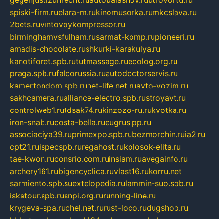
spiski-firm.ru
elara-m.ru
kinomusorka.ru
mkcslava.ru
2bets.ru
vintovoykompressor.ru
birminghamvsfulham.ru
sarmat-komp.ru
pioneeri.ru
amadis-chocolate.ru
shkurki-karakulya.ru
kanotiforet.spb.ru
tutmassage.ru
ecolog.org.ru
praga.spb.ru
falcorussia.ru
autodoctorservis.ru
kamertondom.spb.ru
net-life.net.ru
avto-vozim.ru
sakhcamera.ru
alliance-electro.spb.ru
stroyavt.ru
controlweb1.ru
tdsak74.ru
kinzozo-ru.ru
kvotka.ru
iron-snab.ru
costa-bella.ru
eugrus.pp.ru
associaciya39.ru
primexpo.spb.ru
bezmorchin.ru
ia2.ru
cpt21.ru
ispecspb.ru
regahost.ru
kolosok-elita.ru
tae-kwon.ru
consrio.com.ru
insiam.ru
avegainfo.ru
archery161.ru
bigencyclica.ru
vlast16.ru
korru.net
sarmiento.spb.su
extelopedia.ru
lammin-suo.spb.ru
iskatour.spb.ru
snpi.org.ru
running-line.ru
krygeva-spa.ru
chel.net.ru
rust-loco.ru
dugshop.ru