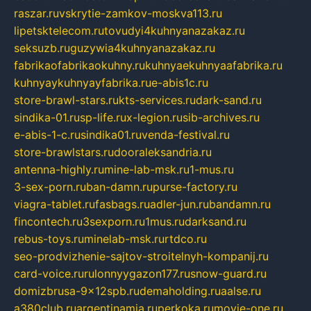
raszar.ru
vskrytie-zamkov-moskva113.ru
lipetsktelecom.ru
tovudyi4kuhnyanazakaz.ru
seksuzb.ru
guzywia4kuhnyanazakaz.ru
fabrikaofabrikaokuhny.ru
kuhnyaekuhnyaafabrika.ru
kuhnyaykuhnyayfabrika.ru
e-abis1c.ru
store-brawl-stars.ru
kts-services.ru
dark-sand.ru
sindika-01.ru
sp-life.ru
x-legion.ru
sib-archives.ru
e-abis-1-c.ru
sindika01.ru
venda-festival.ru
store-brawlstars.ru
dooraleksandria.ru
antenna-highly.ru
mine-lab-msk.ru
1-mus.ru
3-sex-porn.ru
ban-damn.ru
purse-factory.ru
viagra-tablet.ru
fasbags.ru
adler-jun.ru
bandamn.ru
fincontech.ru
3sexporn.ru
1mus.ru
darksand.ru
rebus-toys.ru
minelab-msk.ru
rtdco.ru
seo-prodvizhenie-sajtov-stroitelnyh-kompanij.ru
card-voice.ru
rulonnyygazon177.ru
snow-guard.ru
domizbrusa-9x12spb.ru
demaholding.ru
aalse.ru
a380club.ru
argentinamia.ru
perkoka.ru
movie-one.ru