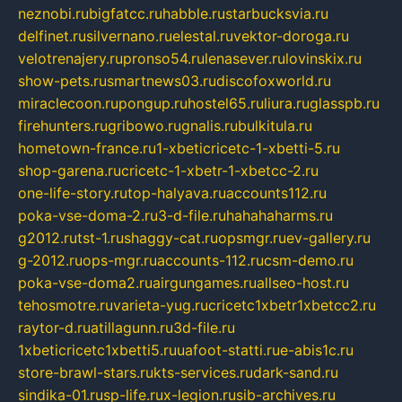
neznobi.ru
bigfatcc.ru
habble.ru
starbucksvia.ru
delfinet.ru
silvernano.ru
elestal.ru
vektor-doroga.ru
velotrenajery.ru
pronso54.ru
lenasever.ru
lovinskix.ru
show-pets.ru
smartnews03.ru
discofoxworld.ru
miraclecoon.ru
pongup.ru
hostel65.ru
liura.ru
glasspb.ru
firehunters.ru
gribowo.ru
gnalis.ru
bulkitula.ru
hometown-france.ru
1-xbeticricetc-1-xbetti-5.ru
shop-garena.ru
cricetc-1-xbetr-1-xbetcc-2.ru
one-life-story.ru
top-halyava.ru
accounts112.ru
poka-vse-doma-2.ru
3-d-file.ru
hahahaharms.ru
g2012.ru
tst-1.ru
shaggy-cat.ru
opsmgr.ru
ev-gallery.ru
g-2012.ru
ops-mgr.ru
accounts-112.ru
csm-demo.ru
poka-vse-doma2.ru
airgungames.ru
allseo-host.ru
tehosmotre.ru
varieta-yug.ru
cricetc1xbetr1xbetcc2.ru
raytor-d.ru
atillagunn.ru
3d-file.ru
1xbeticricetc1xbetti5.ru
uafoot-statti.ru
e-abis1c.ru
store-brawl-stars.ru
kts-services.ru
dark-sand.ru
sindika-01.ru
sp-life.ru
x-legion.ru
sib-archives.ru