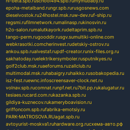
hl-beta.spb.ru
school494.spb.ru
mymubaby.ru
epoha-metalband.ru
ngr.spb.ru
rusgosnews.com
dieselvostok.ru
24hostel.msk.ru
w-dev.ru
f-ship.ru
regsmi.ru
filmnetwork.ru
malinasp.ru
kinosvin.ru
h2o-salon.ru
malutkayork.ru
deltaprim.spb.ru
tango-perm.ru
gooddir.ru
sgv.su
multiki-online.com
webkrasotki.com
cherinvest.ru
detskiy-ostrov.ru
ankou.spb.ru
alvesta1.ru
pdf-creator.ru
nix-files.org.ru
sakhatoday.ru
elektrikersymboler.ru
sputnikyes.ru
golf2club.msk.ru
aeforums.ru
zallclub.ru
multimodal.msk.ru
habaigry.ru
haikko.ru
sobakopedia.ru
isz-fest.ru
ewnc.info
screensaver-clock.net.ru
volnav.spb.ru
comnat.ru
npf.net.ru
7bit.pp.ru
kalugatur.ru
tesiaes.ru
card.com.ru
kazanka.spb.ru
gildiya-kuznecov.ru
kameryboavision.ru
griffoncom.spb.ru
fabrika-emotsiy.ru
PARK-MATROSOVA.RU
agat.spb.ru
avtoyurist-moskva1.ru
hardware.org.ru
схема-авто.рф