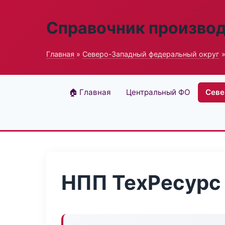
Справочник произво
Главная
»
Северо-Западный федеральный округ
»
🏠 Главная
Центральный ФО
Севе
НПП ТехРесурс