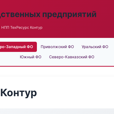
дственных предприятий
 НПП ТехРесурс Контур
ро-Западный ФО
Приволжский ФО
Уральский ФО
Южный ФО
Северо-Кавказский ФО
 Контур