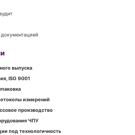
аудит
е документацией
ми
ного выпуска
ия, ISO 9001
упаковка
ротоколы измерений
ассовое производство
орудования ЧПУ
ции под технологичность