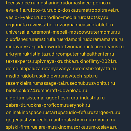
teensvoice.ru
imgsharing.ru
domashnee-porno.ru
eva-elfie.ru
foto-tur.ru
biz-doska.ru
metropoltravel.ru
veslo-i-yakor.ru
borodino-media.ru
rostotsky.ru
regionufa.ru
weiss-bet.ru
zaryna.ru
casinotablet.ru
universalia.ru
remont-mebeli-moscow.ru
termomur.ru
clubfisher.ru
remstirufa.ru
erdamchi.ru
doramamama.ru
muraviovka-park.ru
worldofwoman.ru
clean-dreams.ru
arkrym.ru
kristinita.ru
dircomputer.ru
healthenter.ru
textexperts.ru
pivnaya-kruzhka.ru
kinofilmy-2021.ru
demolalapaluza.ru
tanyavanya.ru
remstir-tolyatti.ru
msdip.ru
jdol.ru
sokolovr.ru
newtech-spb.ru
rezemkleim.ru
massage-tai.ru
seonub.ru
zvonitut.ru
biolisichka24.ru
mncraft-download.ru
algoritm-sistema.ru
godflesh.ru
ru-industria.ru
zebra-tlt.ru
okna-proficom.ru
erynok.ru
onlinekinospace.ru
startupstudio-fefu.ru
zarges-ru.ru
gegenjustizunrecht.ru
autobalashov.ru
utrovortu.ru
spiski-firm.ru
elara-m.ru
kinomusorka.ru
mkcslava.ru