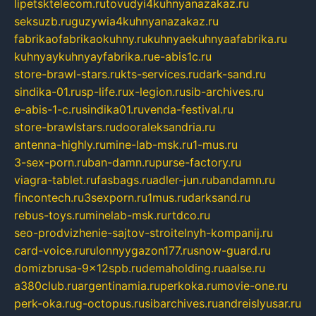
lipetsktelecom.ru
tovudyi4kuhnyanazakaz.ru
seksuzb.ru
guzywia4kuhnyanazakaz.ru
fabrikaofabrikaokuhny.ru
kuhnyaekuhnyaafabrika.ru
kuhnyaykuhnyayfabrika.ru
e-abis1c.ru
store-brawl-stars.ru
kts-services.ru
dark-sand.ru
sindika-01.ru
sp-life.ru
x-legion.ru
sib-archives.ru
e-abis-1-c.ru
sindika01.ru
venda-festival.ru
store-brawlstars.ru
dooraleksandria.ru
antenna-highly.ru
mine-lab-msk.ru
1-mus.ru
3-sex-porn.ru
ban-damn.ru
purse-factory.ru
viagra-tablet.ru
fasbags.ru
adler-jun.ru
bandamn.ru
fincontech.ru
3sexporn.ru
1mus.ru
darksand.ru
rebus-toys.ru
minelab-msk.ru
rtdco.ru
seo-prodvizhenie-sajtov-stroitelnyh-kompanij.ru
card-voice.ru
rulonnyygazon177.ru
snow-guard.ru
domizbrusa-9x12spb.ru
demaholding.ru
aalse.ru
a380club.ru
argentinamia.ru
perkoka.ru
movie-one.ru
perk-oka.ru
g-octopus.ru
sibarchives.ru
andreislyusar.ru