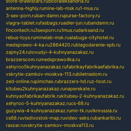
store-brawlstars.ru
dooraleksandria.ru
antenna-highly.ru
mine-lab-msk.ru
1-mus.ru
3-sex-porn.ru
ban-damn.ru
purse-factory.ru
viagra-tablet.ru
fasbags.ru
adler-jun.ru
bandamn.ru
fincontech.ru
3sexporn.ru
1mus.ru
darksand.ru
rebus-toys.ru
minelab-msk.ru
alabuga-cityhotel.ru
medsprawo-4-ka.ru
2864420.ru
blagodarenie-spb.ru
zajmy24.ru
tovudyi-4-kuhnyanazakaz.ru
brazzerscom.ru
medsprawo4ka.ru
xehyroo5kuhnyanazakaz.ru
fabrikayfabrikaefabrika.ru
vskrytie-zamkov-moskva-113.ru
biletnadom.ru
zed-online.ru
pimchax.ru
brazzers-hd.ru
z-host.ru
kitubeu2kuhnyanazakaz.ru
naperekate.ru
kuhnyaofabrikaufabrik.ru
kitubeu-2-kuhnyanazakaz.ru
xehyroo-5-kuhnyanazakaz.ru
cs-68.ru
guzywia-4-kuhnyanazakaz.ru
mir-tk.ru
vlknrussia.ru
cs68.ru
vladivostok-map.ru
video-seks.ru
bankaribi.ru
raszar.ru
vskrytie-zamkov-moskva113.ru