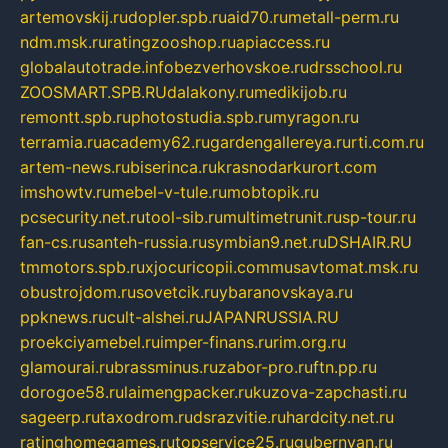
artemovskij.ru
dopler.spb.ru
aid70.ru
metall-perm.ru
ndm.msk.ru
ratingzooshop.ru
apiaccess.ru
globalautotrade.info
bezverhovskoe.ru
drsschool.ru
ZOOSMART.SPB.RU
dalakony.ru
medikijob.ru
remontt.spb.ru
photostudia.spb.ru
myragon.ru
terramia.ru
academy62.ru
gardengallereya.ru
rti.com.ru
artem-news.ru
biserinca.ru
krasnodarkurort.com
imshowtv.ru
mebel-v-tule.ru
mobtopik.ru
pcsecurity.net.ru
tool-sib.ru
multimetrunit.ru
sp-tour.ru
fan-cs.ru
santeh-russia.ru
symbian9.net.ru
DSHAIR.RU
tmmotors.spb.ru
xjocuricopii.com
musavtomat.msk.ru
obustrojdom.ru
sovetcik.ru
ybaranovskaya.ru
ppknews.ru
cult-alshei.ru
JAPANRUSSIA.RU
proekciyamebel.ru
imper-finans.ru
rim.org.ru
glamourai.ru
brassminus.ru
zabor-pro.ru
ftn.pp.ru
dorogoe58.ru
laimengpacker.ru
kuzova-zapchasti.ru
sageerp.ru
taxodrom.ru
dsrazvitie.ru
hardcity.net.ru
ratinghomegames.ru
topservice25.ru
gubernyan.ru