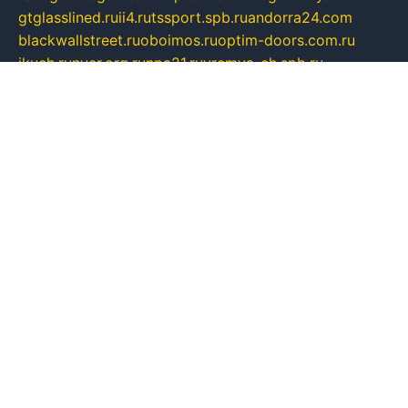
gtglasslined.ru
ii4.ru
tssport.spb.ru
andorra24.com
blackwallstreet.ru
oboimos.ru
optim-doors.com.ru
ikuch.ru
nycr.org.ru
npa21.ru
vremya-ch.spb.ru
desert000.ru
ivtorgi.ru
ifiori.ru
catalog-statei.ru
dcv.org.ru
spetsmaster174.ru
ipkameryhiseeu.ru
dum26.ru
ruspol.spb.ru
fr-opendp.ru
kam-solnyshko.ru
cheyenne-arapaho.ru
sevzapmetal.spb.ru
ted-lapidus.spb.ru
parasite-eliminator.ru
sigma-complete.ru
modernworld.ru
dama-moda.ru
eholot-group.ru
sk-nvkz.ru
DRONGOLD.RU
democratia2.ru
i-farmer.ru
mass-sport.org
jablonex.spb.ru
bookmess.ru
linkword.ru
refineua.com.ru
cs-spec.net.ru
altay-mebel.ru
DNK-THEATRE.RU
mechaniks.spb.ru
ipcamtechage.ru
skosta.ru
a-sun.ru
stroy-ldsp.ru
snowlands.org.ru
childrensshoes.ru
mrlizzy.ru
mebelsofiakrd.ru
bulizhenko.ru
rumantick.net.ru
mtszerno.ru
daily-fishing.ru
glushiteli-v-spb.ru
megasat.org.ru