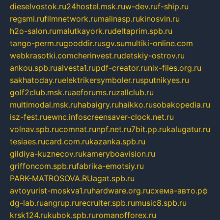
dieselvostok.ru
24hostel.msk.ru
w-dev.ru
f-ship.ru
regsmi.ru
filmnetwork.ru
malinasp.ru
kinosvin.ru
h2o-salon.ru
malutkayork.ru
deltaprim.spb.ru
tango-perm.ru
gooddir.ru
sgv.su
multiki-online.com
webkrasotki.com
cherinvest.ru
detskiy-ostrov.ru
ankou.spb.ru
alvesta1.ru
pdf-creator.ru
nix-files.org.ru
sakhatoday.ru
elektrikersymboler.ru
sputnikyes.ru
golf2club.msk.ru
aeforums.ru
zallclub.ru
multimodal.msk.ru
habaigry.ru
haikko.ru
sobakopedia.ru
isz-fest.ru
ewnc.info
screensaver-clock.net.ru
volnav.spb.ru
comnat.ru
npf.net.ru
7bit.pp.ru
kalugatur.ru
tesiaes.ru
card.com.ru
kazanka.spb.ru
gildiya-kuznecov.ru
kameryboavision.ru
griffoncom.spb.ru
fabrika-emotsiy.ru
PARK-MATROSOVA.RU
agat.spb.ru
avtoyurist-moskva1.ru
hardware.org.ru
схема-авто.рф
dg-lab.ru
angrup.ru
recruiter.spb.ru
music8.spb.ru
krsk124.ru
kubok.spb.ru
romanofforex.ru