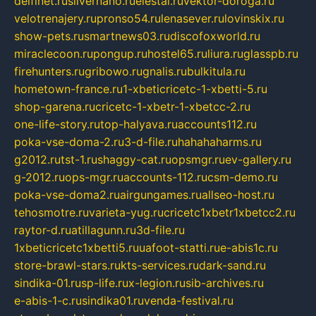
delfinet.ru
silvernano.ru
elestal.ru
vektor-doroga.ru
velotrenajery.ru
pronso54.ru
lenasever.ru
lovinskix.ru
show-pets.ru
smartnews03.ru
discofoxworld.ru
miraclecoon.ru
pongup.ru
hostel65.ru
liura.ru
glasspb.ru
firehunters.ru
gribowo.ru
gnalis.ru
bulkitula.ru
hometown-france.ru
1-xbeticricetc-1-xbetti-5.ru
shop-garena.ru
cricetc-1-xbetr-1-xbetcc-2.ru
one-life-story.ru
top-halyava.ru
accounts112.ru
poka-vse-doma-2.ru
3-d-file.ru
hahahaharms.ru
g2012.ru
tst-1.ru
shaggy-cat.ru
opsmgr.ru
ev-gallery.ru
g-2012.ru
ops-mgr.ru
accounts-112.ru
csm-demo.ru
poka-vse-doma2.ru
airgungames.ru
allseo-host.ru
tehosmotre.ru
varieta-yug.ru
cricetc1xbetr1xbetcc2.ru
raytor-d.ru
atillagunn.ru
3d-file.ru
1xbeticricetc1xbetti5.ru
uafoot-statti.ru
e-abis1c.ru
store-brawl-stars.ru
kts-services.ru
dark-sand.ru
sindika-01.ru
sp-life.ru
x-legion.ru
sib-archives.ru
e-abis-1-c.ru
sindika01.ru
venda-festival.ru