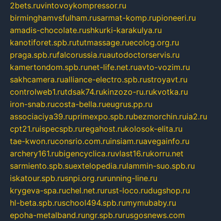
2bets.ru
vintovoykompressor.ru
birminghamvsfulham.ru
sarmat-komp.ru
pioneeri.ru
amadis-chocolate.ru
shkurki-karakulya.ru
kanotiforet.spb.ru
tutmassage.ru
ecolog.org.ru
praga.spb.ru
falcorussia.ru
autodoctorservis.ru
kamertondom.spb.ru
net-life.net.ru
avto-vozim.ru
sakhcamera.ru
alliance-electro.spb.ru
stroyavt.ru
controlweb1.ru
tdsak74.ru
kinzozo-ru.ru
kvotka.ru
iron-snab.ru
costa-bella.ru
eugrus.pp.ru
associaciya39.ru
primexpo.spb.ru
bezmorchin.ru
ia2.ru
cpt21.ru
ispecspb.ru
regahost.ru
kolosok-elita.ru
tae-kwon.ru
consrio.com.ru
insiam.ru
avegainfo.ru
archery161.ru
bigencyclica.ru
vlast16.ru
korru.net
sarmiento.spb.su
extelopedia.ru
lammin-suo.spb.ru
iskatour.spb.ru
snpi.org.ru
running-line.ru
krygeva-spa.ru
chel.net.ru
rust-loco.ru
dugshop.ru
hl-beta.spb.ru
school494.spb.ru
mymubaby.ru
epoha-metalband.ru
ngr.spb.ru
rusgosnews.com