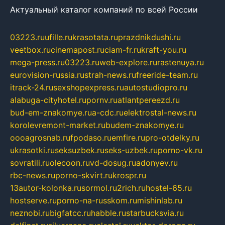
Актуальный каталог компаний по всей России
03223.ru
ufille.ru
krasotata.ru
prazdnikdushi.ru
veetbox.ru
cinemapost.ru
ciam-fr.ru
kraft-you.ru
mega-press.ru
03223.ru
web-explore.ru
rastenuya.ru
eurovision-russia.ru
strah-news.ru
freeride-team.ru
itrack-24.ru
sexshopexpress.ru
autostudiopro.ru
alabuga-cityhotel.ru
pornv.ru
atlantpereezd.ru
bud-em-znakomye.ru
a-cdc.ru
elektrostal-news.ru
korolevremont-market.ru
budem-znakomye.ru
oooagrosnab.ru
fpodaso.ru
emfire.ru
pro-otdelky.ru
ukrasotki.ru
seksuzbek.ru
seks-uzbek.ru
porno-vk.ru
sovratili.ru
olecoon.ru
vd-dosug.ru
adonyev.ru
rbc-news.ru
porno-skvirt.ru
krospr.ru
13autor-kolonka.ru
sormol.ru
2rich.ru
hostel-65.ru
hostserve.ru
porno-na-russkom.ru
mishinlab.ru
neznobi.ru
bigfatcc.ru
habble.ru
starbucksvia.ru