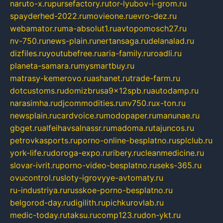
naruto-x.ru
pursefactory.ru
tor-lyubov-i-grom.ru
spayderhed-2022.ru
movieone.ru
evro-dez.ru
webamator.ru
ma-absolut1.ru
avtopomosch27.ru
nv-750.ru
news-plain.ru
nertansaga.ru
delanalad.ru
dizfiles.ru
youtubefree.ru
aria-family.ru
roadli.ru
planeta-samara.ru
mysmartbuy.ru
matrasy-kemerovo.ru
ashanet.ru
trade-farm.ru
dotcustoms.ru
domizbrusa9x12spb.ru
autodamp.ru
narasimha.ru
djcommodities.ru
nv750.ru
x-ton.ru
newsplain.ru
cardvoice.ru
modopaper.ru
manunae.ru
gbget.ru
alfeihavsalnassr.ru
madoma.ru
tajuncos.ru
petrovkasports.ru
porno-online-besplatno.ru
splclub.ru
york-life.ru
doroga-expo.ru
ribery.ru
cleanmedicine.ru
slovar-ivrit.ru
porno-video-besplatno.ru
seks-365.ru
ovucontrol.ru
sloty-igrovyye-avtomaty.ru
ru-industriya.ru
russkoe-porno-besplatno.ru
belgorod-day.ru
digilith.ru
pichkurovlab.ru
medic-today.ru
taksu.ru
comp123.ru
don-ykt.ru