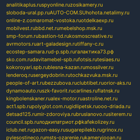
analitikaplus.ru
spyonline.ru
zosikamery.ru
sloboda-ural.pp.ru
AUTO-COM.SU
hohota.net
alimy.ru
online-z.com
aromat-vostoka.ru
otdelkaexp.ru
mobilvest.ru
bbd.net.ru
mebelshop.msk.ru
smp-forum.ru
bastion-td.ru
kosmoscreative.ru
avrmotors.ru
art-galadesign.ru
tiffany-c.ru
ecostep-samara.ru
d-p.spb.ru
галактика73.рф
sko.com.ru
davitamebel-spb.ru
fotsis.ru
tesiaes.ru
kokoroyari.spb.ru
blesna-kazan.ru
mossilver.ru
lenderoq.ru
sergeydobrin.ru
tochkazvuka.msk.ru
people-of-art.ru
bezzubova.ru
clubtibet.ru
orior-aks.ru
dynamoauto.ru
szk-favorit.ru
carlines.ru
flatnsk.ru
kingbolenskaner.ru
alex-motor.ru
astroline.net.ru
act1.spb.ru
polyglot.com.ru
gidlipetsk.ru
ooo-driada.ru
detsad125.ru
mir-zdoroviya.ru
bruslanovo.ru
siterem.ru
council.spb.ru
лодкипатриот.рф
kafekolizey.ru
iclub.net.ru
gazon-easy.ru
sugarepilekb.ru
grinox.ru
pylesostineco.ru
msts-ozarenie.ru
kameryjooan.ru