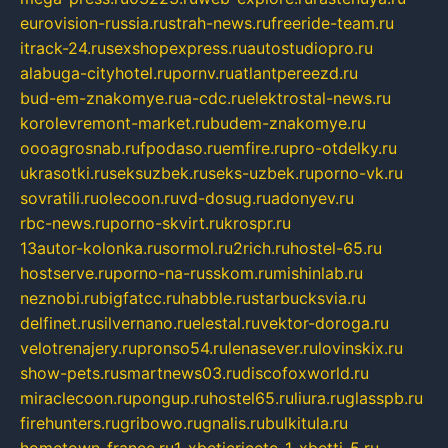
eurovision-russia.ru
strah-news.ru
freeride-team.ru
itrack-24.ru
sexshopexpress.ru
autostudiopro.ru
alabuga-cityhotel.ru
pornv.ru
atlantpereezd.ru
bud-em-znakomye.ru
a-cdc.ru
elektrostal-news.ru
korolevremont-market.ru
budem-znakomye.ru
oooagrosnab.ru
fpodaso.ru
emfire.ru
pro-otdelky.ru
ukrasotki.ru
seksuzbek.ru
seks-uzbek.ru
porno-vk.ru
sovratili.ru
olecoon.ru
vd-dosug.ru
adonyev.ru
rbc-news.ru
porno-skvirt.ru
krospr.ru
13autor-kolonka.ru
sormol.ru
2rich.ru
hostel-65.ru
hostserve.ru
porno-na-russkom.ru
mishinlab.ru
neznobi.ru
bigfatcc.ru
habble.ru
starbucksvia.ru
delfinet.ru
silvernano.ru
elestal.ru
vektor-doroga.ru
velotrenajery.ru
pronso54.ru
lenasever.ru
lovinskix.ru
show-pets.ru
smartnews03.ru
discofoxworld.ru
miraclecoon.ru
pongup.ru
hostel65.ru
liura.ru
glasspb.ru
firehunters.ru
gribowo.ru
gnalis.ru
bulkitula.ru