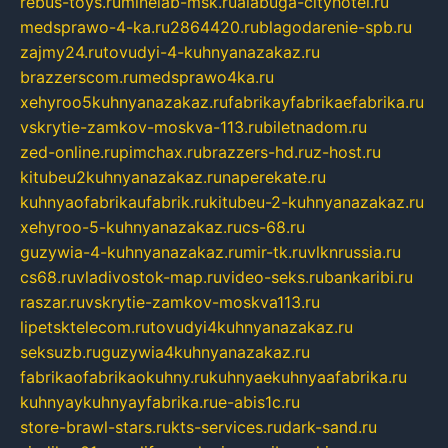
rebus-toys.ru
minelab-msk.ru
alabuga-cityhotel.ru
medsprawo-4-ka.ru
2864420.ru
blagodarenie-spb.ru
zajmy24.ru
tovudyi-4-kuhnyanazakaz.ru
brazzerscom.ru
medsprawo4ka.ru
xehyroo5kuhnyanazakaz.ru
fabrikayfabrikaefabrika.ru
vskrytie-zamkov-moskva-113.ru
biletnadom.ru
zed-online.ru
pimchax.ru
brazzers-hd.ru
z-host.ru
kitubeu2kuhnyanazakaz.ru
naperekate.ru
kuhnyaofabrikaufabrik.ru
kitubeu-2-kuhnyanazakaz.ru
xehyroo-5-kuhnyanazakaz.ru
cs-68.ru
guzywia-4-kuhnyanazakaz.ru
mir-tk.ru
vlknrussia.ru
cs68.ru
vladivostok-map.ru
video-seks.ru
bankaribi.ru
raszar.ru
vskrytie-zamkov-moskva113.ru
lipetsktelecom.ru
tovudyi4kuhnyanazakaz.ru
seksuzb.ru
guzywia4kuhnyanazakaz.ru
fabrikaofabrikaokuhny.ru
kuhnyaekuhnyaafabrika.ru
kuhnyaykuhnyayfabrika.ru
e-abis1c.ru
store-brawl-stars.ru
kts-services.ru
dark-sand.ru