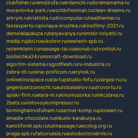
clubfisher.ru
remstirufa.ru
erdamchi.ru
doramamama.ru
muraviovka-park.ru
worldofwoman.ru
clean-dreams.ru
arkrym.ru
kristinita.ru
dircomputer.ru
healthenter.ru
textexperts.ru
pivnaya-kruzhka.ru
kinofilmy-2021.ru
demolalapaluza.ru
tanyavanya.ru
remstir-tolyatti.ru
msdip.ru
jdol.ru
sokolovr.ru
newtech-spb.ru
rezemkleim.ru
massage-tai.ru
seonub.ru
zvonitut.ru
biolisichka24.ru
mncraft-download.ru
algoritm-sistema.ru
godflesh.ru
ru-industria.ru
zebra-tlt.ru
okna-proficom.ru
erynok.ru
onlinekinospace.ru
startupstudio-fefu.ru
zarges-ru.ru
gegenjustizunrecht.ru
autobalashov.ru
utrovortu.ru
spiski-firm.ru
elara-m.ru
kinomusorka.ru
mkcslava.ru
2bets.ru
vintovoykompressor.ru
birminghamvsfulham.ru
sarmat-komp.ru
pioneeri.ru
amadis-chocolate.ru
shkurki-karakulya.ru
kanotiforet.spb.ru
tutmassage.ru
ecolog.org.ru
praga.spb.ru
falcorussia.ru
autodoctorservis.ru