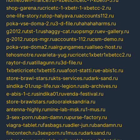
hometown-france.ru
1-xbeticricetc-1-xbetti-5.ru
shop-garena.ru
cricetc-1-xbetr-1-xbetcc-2.ru
one-life-story.ru
top-halyava.ru
accounts112.ru
poka-vse-doma-2.ru
3-d-file.ru
hahahaharms.ru
g2012.ru
tst-1.ru
shaggy-cat.ru
opsmgr.ru
ev-gallery.ru
g-2012.ru
ops-mgr.ru
accounts-112.ru
csm-demo.ru
poka-vse-doma2.ru
airgungames.ru
allseo-host.ru
tehosmotre.ru
varieta-yug.ru
cricetc1xbetr1xbetcc2.ru
raytor-d.ru
atillagunn.ru
3d-file.ru
1xbeticricetc1xbetti5.ru
uafoot-statti.ru
e-abis1c.ru
store-brawl-stars.ru
kts-services.ru
dark-sand.ru
sindika-01.ru
sp-life.ru
x-legion.ru
sib-archives.ru
e-abis-1-c.ru
sindika01.ru
venda-festival.ru
store-brawlstars.ru
dooraleksandria.ru
antenna-highly.ru
mine-lab-msk.ru
1-mus.ru
3-sex-porn.ru
ban-damn.ru
purse-factory.ru
viagra-tablet.ru
fasbags.ru
adler-jun.ru
bandamn.ru
fincontech.ru
3sexporn.ru
1mus.ru
darksand.ru