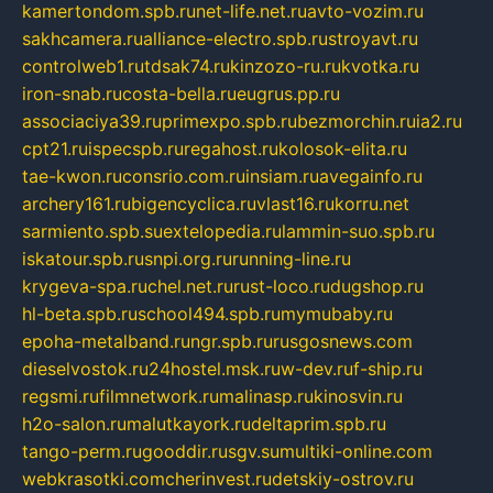
kamertondom.spb.ru
net-life.net.ru
avto-vozim.ru
sakhcamera.ru
alliance-electro.spb.ru
stroyavt.ru
controlweb1.ru
tdsak74.ru
kinzozo-ru.ru
kvotka.ru
iron-snab.ru
costa-bella.ru
eugrus.pp.ru
associaciya39.ru
primexpo.spb.ru
bezmorchin.ru
ia2.ru
cpt21.ru
ispecspb.ru
regahost.ru
kolosok-elita.ru
tae-kwon.ru
consrio.com.ru
insiam.ru
avegainfo.ru
archery161.ru
bigencyclica.ru
vlast16.ru
korru.net
sarmiento.spb.su
extelopedia.ru
lammin-suo.spb.ru
iskatour.spb.ru
snpi.org.ru
running-line.ru
krygeva-spa.ru
chel.net.ru
rust-loco.ru
dugshop.ru
hl-beta.spb.ru
school494.spb.ru
mymubaby.ru
epoha-metalband.ru
ngr.spb.ru
rusgosnews.com
dieselvostok.ru
24hostel.msk.ru
w-dev.ru
f-ship.ru
regsmi.ru
filmnetwork.ru
malinasp.ru
kinosvin.ru
h2o-salon.ru
malutkayork.ru
deltaprim.spb.ru
tango-perm.ru
gooddir.ru
sgv.su
multiki-online.com
webkrasotki.com
cherinvest.ru
detskiy-ostrov.ru