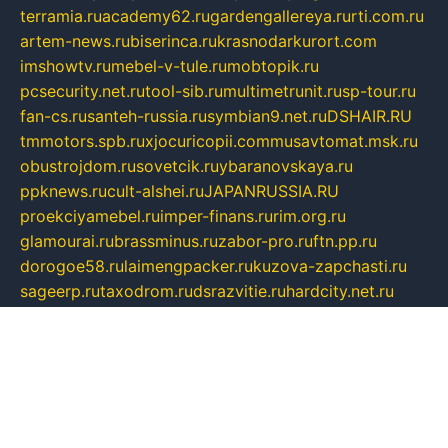
terramia.ru
academy62.ru
gardengallereya.ru
rti.com.ru
artem-news.ru
biserinca.ru
krasnodarkurort.com
imshowtv.ru
mebel-v-tule.ru
mobtopik.ru
pcsecurity.net.ru
tool-sib.ru
multimetrunit.ru
sp-tour.ru
fan-cs.ru
santeh-russia.ru
symbian9.net.ru
DSHAIR.RU
tmmotors.spb.ru
xjocuricopii.com
musavtomat.msk.ru
obustrojdom.ru
sovetcik.ru
ybaranovskaya.ru
ppknews.ru
cult-alshei.ru
JAPANRUSSIA.RU
proekciyamebel.ru
imper-finans.ru
rim.org.ru
glamourai.ru
brassminus.ru
zabor-pro.ru
ftn.pp.ru
dorogoe58.ru
laimengpacker.ru
kuzova-zapchasti.ru
sageerp.ru
taxodrom.ru
dsrazvitie.ru
hardcity.net.ru
ratinghomegames.ru
topservice25.ru
gubernyan.ru
gtglasslined.ru
ii4.ru
tssport.spb.ru
andorra24.com
blackwallstreet.ru
oboimos.ru
optim-doors.com.ru
ikuch.ru
nycr.org.ru
npa21.ru
vremya-ch.spb.ru
desert000.ru
ivtorgi.ru
ifiori.ru
catalog-statei.ru
dcv.org.ru
spetsmaster174.ru
ipkameryhiseeu.ru