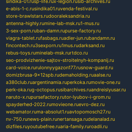
sindika-01.ru
sp-life.ru
x-legion.ru
sib-archives.ru
e-abis-1-c.ru
sindika01.ru
venda-festival.ru
store-brawlstars.ru
dooraleksandria.ru
antenna-highly.ru
mine-lab-msk.ru
1-mus.ru
3-sex-porn.ru
ban-damn.ru
purse-factory.ru
viagra-tablet.ru
fasbags.ru
adler-jun.ru
bandamn.ru
fincontech.ru
3sexporn.ru
1mus.ru
darksand.ru
rebus-toys.ru
minelab-msk.ru
rtdco.ru
seo-prodvizhenie-sajtov-stroitelnyh-kompanij.ru
card-voice.ru
rulonnyygazon177.ru
snow-guard.ru
domizbrusa-9x12spb.ru
demaholding.ru
aalse.ru
a380club.ru
argentinamia.ru
perkoka.ru
movie-one.ru
perk-oka.ru
g-octopus.ru
sibarchives.ru
andreislyusar.ru
naruto-x.ru
pursefactory.ru
tor-lyubov-i-grom.ru
spayderhed-2022.ru
movieone.ru
evro-dez.ru
webamator.ru
ma-absolut1.ru
avtopomosch27.ru
nv-750.ru
news-plain.ru
nertansaga.ru
delanalad.ru
dizfiles.ru
youtubefree.ru
aria-family.ru
roadli.ru