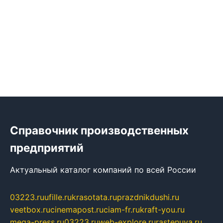
Справочник производственных
предприятий
Актуальный каталог компаний по всей России
03223.ru
ufille.ru
krasotata.ru
prazdnikdushi.ru
veetbox.ru
cinemapost.ru
ciam-fr.ru
kraft-you.ru
mega-press.ru
03223.ru
web-explore.ru
rastenuya.ru