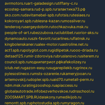
avrmotors.ru
art-galadesign.ru
tiffany-c.ru
ecostep-samara.ru
d-p.spb.ru
галактика73.рф
sko.com.ru
davitamebel-spb.ru
fotsis.ru
tesiaes.ru
kokoroyari.spb.ru
blesna-kazan.ru
mossilver.ru
lenderoq.ru
sergeydobrin.ru
tochkazvuka.msk.ru
people-of-art.ru
bezzubova.ru
clubtibet.ru
orior-aks.ru
dynamoauto.ru
szk-favorit.ru
carlines.ru
flatnsk.ru
kingbolenskaner.ru
alex-motor.ru
astroline.net.ru
act1.spb.ru
polyglot.com.ru
gidlipetsk.ru
ooo-driada.ru
detsad125.ru
mir-zdoroviya.ru
bruslanovo.ru
siterem.ru
council.spb.ru
лодкипатриот.рф
kafekolizey.ru
iclub.net.ru
gazon-easy.ru
sugarepilekb.ru
grinox.ru
pylesostineco.ru
msts-ozarenie.ru
kameryjooan.ru
artemovskij.ru
dopler.spb.ru
aid70.ru
metall-perm.ru
ndm.msk.ru
ratingzooshop.ru
apiaccess.ru
globalautotrade.info
bezverhovskoe.ru
drsschool.ru
ZOOSMART.SPB.RU
dalakony.ru
medikijob.ru
remontt.spb.ru
photostudia.spb.ru
myragon.ru