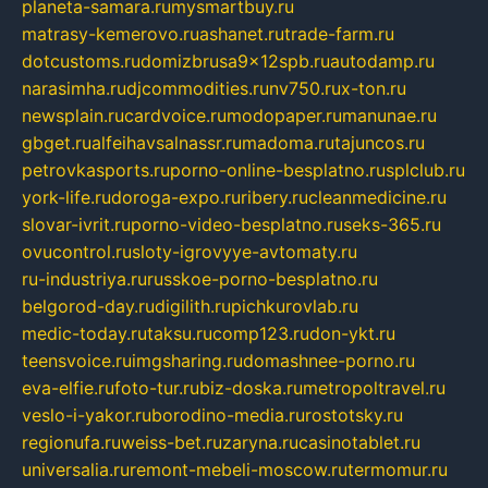
planeta-samara.ru
mysmartbuy.ru
matrasy-kemerovo.ru
ashanet.ru
trade-farm.ru
dotcustoms.ru
domizbrusa9x12spb.ru
autodamp.ru
narasimha.ru
djcommodities.ru
nv750.ru
x-ton.ru
newsplain.ru
cardvoice.ru
modopaper.ru
manunae.ru
gbget.ru
alfeihavsalnassr.ru
madoma.ru
tajuncos.ru
petrovkasports.ru
porno-online-besplatno.ru
splclub.ru
york-life.ru
doroga-expo.ru
ribery.ru
cleanmedicine.ru
slovar-ivrit.ru
porno-video-besplatno.ru
seks-365.ru
ovucontrol.ru
sloty-igrovyye-avtomaty.ru
ru-industriya.ru
russkoe-porno-besplatno.ru
belgorod-day.ru
digilith.ru
pichkurovlab.ru
medic-today.ru
taksu.ru
comp123.ru
don-ykt.ru
teensvoice.ru
imgsharing.ru
domashnee-porno.ru
eva-elfie.ru
foto-tur.ru
biz-doska.ru
metropoltravel.ru
veslo-i-yakor.ru
borodino-media.ru
rostotsky.ru
regionufa.ru
weiss-bet.ru
zaryna.ru
casinotablet.ru
universalia.ru
remont-mebeli-moscow.ru
termomur.ru