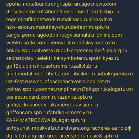
epoha-metalband.ru
ngr.spb.ru
rusgosnews.com
dieselvostok.ru
24hostel.msk.ru
w-dev.ru
f-ship.ru
regsmi.ru
filmnetwork.ru
malinasp.ru
kinosvin.ru
h2o-salon.ru
malutkayork.ru
deltaprim.spb.ru
tango-perm.ru
gooddir.ru
sgv.su
multiki-online.com
webkrasotki.com
cherinvest.ru
detskiy-ostrov.ru
ankou.spb.ru
alvesta1.ru
pdf-creator.ru
nix-files.org.ru
sakhatoday.ru
elektrikersymboler.ru
sputnikyes.ru
golf2club.msk.ru
aeforums.ru
zallclub.ru
multimodal.msk.ru
habaigry.ru
haikko.ru
sobakopedia.ru
isz-fest.ru
ewnc.info
screensaver-clock.net.ru
volnav.spb.ru
comnat.ru
npf.net.ru
7bit.pp.ru
kalugatur.ru
tesiaes.ru
card.com.ru
kazanka.spb.ru
gildiya-kuznecov.ru
kameryboavision.ru
griffoncom.spb.ru
fabrika-emotsiy.ru
PARK-MATROSOVA.RU
agat.spb.ru
avtoyurist-moskva1.ru
hardware.org.ru
схема-авто.рф
dg-lab.ru
angrup.ru
recruiter.spb.ru
music8.spb.ru