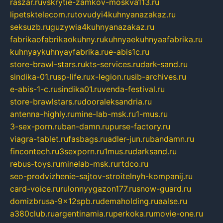
raszar.ru
vskrytie-zamkov-moskva113.ru
lipetsktelecom.ru
tovudyi4kuhnyanazakaz.ru
seksuzb.ru
guzywia4kuhnyanazakaz.ru
fabrikaofabrikaokuhny.ru
kuhnyaekuhnyaafabrika.ru
kuhnyaykuhnyayfabrika.ru
e-abis1c.ru
store-brawl-stars.ru
kts-services.ru
dark-sand.ru
sindika-01.ru
sp-life.ru
x-legion.ru
sib-archives.ru
e-abis-1-c.ru
sindika01.ru
venda-festival.ru
store-brawlstars.ru
dooraleksandria.ru
antenna-highly.ru
mine-lab-msk.ru
1-mus.ru
3-sex-porn.ru
ban-damn.ru
purse-factory.ru
viagra-tablet.ru
fasbags.ru
adler-jun.ru
bandamn.ru
fincontech.ru
3sexporn.ru
1mus.ru
darksand.ru
rebus-toys.ru
minelab-msk.ru
rtdco.ru
seo-prodvizhenie-sajtov-stroitelnyh-kompanij.ru
card-voice.ru
rulonnyygazon177.ru
snow-guard.ru
domizbrusa-9x12spb.ru
demaholding.ru
aalse.ru
a380club.ru
argentinamia.ru
perkoka.ru
movie-one.ru