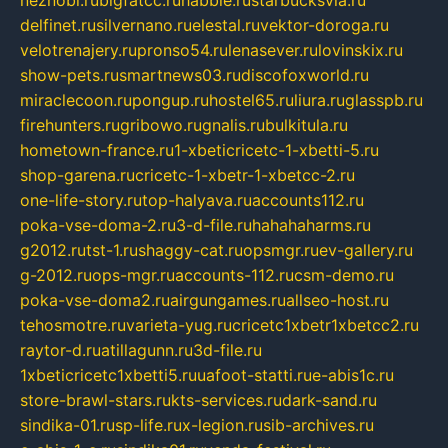
neznobi.ru
bigfatcc.ru
habble.ru
starbucksvia.ru
delfinet.ru
silvernano.ru
elestal.ru
vektor-doroga.ru
velotrenajery.ru
pronso54.ru
lenasever.ru
lovinskix.ru
show-pets.ru
smartnews03.ru
discofoxworld.ru
miraclecoon.ru
pongup.ru
hostel65.ru
liura.ru
glasspb.ru
firehunters.ru
gribowo.ru
gnalis.ru
bulkitula.ru
hometown-france.ru
1-xbeticricetc-1-xbetti-5.ru
shop-garena.ru
cricetc-1-xbetr-1-xbetcc-2.ru
one-life-story.ru
top-halyava.ru
accounts112.ru
poka-vse-doma-2.ru
3-d-file.ru
hahahaharms.ru
g2012.ru
tst-1.ru
shaggy-cat.ru
opsmgr.ru
ev-gallery.ru
g-2012.ru
ops-mgr.ru
accounts-112.ru
csm-demo.ru
poka-vse-doma2.ru
airgungames.ru
allseo-host.ru
tehosmotre.ru
varieta-yug.ru
cricetc1xbetr1xbetcc2.ru
raytor-d.ru
atillagunn.ru
3d-file.ru
1xbeticricetc1xbetti5.ru
uafoot-statti.ru
e-abis1c.ru
store-brawl-stars.ru
kts-services.ru
dark-sand.ru
sindika-01.ru
sp-life.ru
x-legion.ru
sib-archives.ru