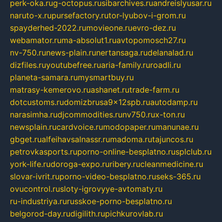
perk-oka.ru
g-octopus.ru
sibarchives.ru
andreislyusar.ru
naruto-x.ru
pursefactory.ru
tor-lyubov-i-grom.ru
spayderhed-2022.ru
movieone.ru
evro-dez.ru
webamator.ru
ma-absolut1.ru
avtopomosch27.ru
nv-750.ru
news-plain.ru
nertansaga.ru
delanalad.ru
dizfiles.ru
youtubefree.ru
aria-family.ru
roadli.ru
planeta-samara.ru
mysmartbuy.ru
matrasy-kemerovo.ru
ashanet.ru
trade-farm.ru
dotcustoms.ru
domizbrusa9x12spb.ru
autodamp.ru
narasimha.ru
djcommodities.ru
nv750.ru
x-ton.ru
newsplain.ru
cardvoice.ru
modopaper.ru
manunae.ru
gbget.ru
alfeihavsalnassr.ru
madoma.ru
tajuncos.ru
petrovkasports.ru
porno-online-besplatno.ru
splclub.ru
york-life.ru
doroga-expo.ru
ribery.ru
cleanmedicine.ru
slovar-ivrit.ru
porno-video-besplatno.ru
seks-365.ru
ovucontrol.ru
sloty-igrovyye-avtomaty.ru
ru-industriya.ru
russkoe-porno-besplatno.ru
belgorod-day.ru
digilith.ru
pichkurovlab.ru