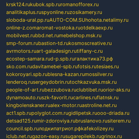
krsk124.ru
kubok.spb.ru
romanofforex.ru
analitikaplus.ru
spyonline.ru
zosikamery.ru
sloboda-ural.pp.ru
AUTO-COM.SU
hohota.net
alimy.ru
online-z.com
aromat-vostoka.ru
otdelkaexp.ru
mobilvest.ru
bbd.net.ru
mebelshop.msk.ru
smp-forum.ru
bastion-td.ru
kosmoscreative.ru
avrmotors.ru
art-galadesign.ru
tiffany-c.ru
ecostep-samara.ru
d-p.spb.ru
галактика73.рф
sko.com.ru
davitamebel-spb.ru
fotsis.ru
tesiaes.ru
kokoroyari.spb.ru
blesna-kazan.ru
mossilver.ru
lenderoq.ru
sergeydobrin.ru
tochkazvuka.msk.ru
people-of-art.ru
bezzubova.ru
clubtibet.ru
orior-aks.ru
dynamoauto.ru
szk-favorit.ru
carlines.ru
flatnsk.ru
kingbolenskaner.ru
alex-motor.ru
astroline.net.ru
act1.spb.ru
polyglot.com.ru
gidlipetsk.ru
ooo-driada.ru
detsad125.ru
mir-zdoroviya.ru
bruslanovo.ru
siterem.ru
council.spb.ru
лодкипатриот.рф
kafekolizey.ru
iclub.net.ru
gazon-easy.ru
sugarepilekb.ru
grinox.ru