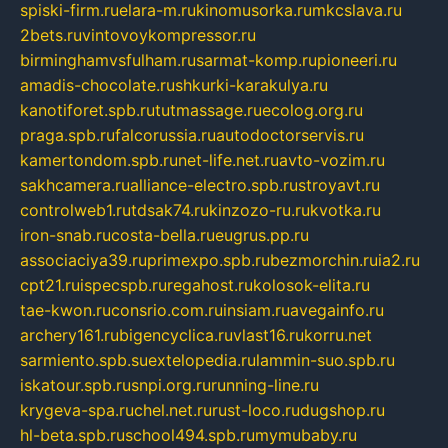
spiski-firm.ru
elara-m.ru
kinomusorka.ru
mkcslava.ru
2bets.ru
vintovoykompressor.ru
birminghamvsfulham.ru
sarmat-komp.ru
pioneeri.ru
amadis-chocolate.ru
shkurki-karakulya.ru
kanotiforet.spb.ru
tutmassage.ru
ecolog.org.ru
praga.spb.ru
falcorussia.ru
autodoctorservis.ru
kamertondom.spb.ru
net-life.net.ru
avto-vozim.ru
sakhcamera.ru
alliance-electro.spb.ru
stroyavt.ru
controlweb1.ru
tdsak74.ru
kinzozo-ru.ru
kvotka.ru
iron-snab.ru
costa-bella.ru
eugrus.pp.ru
associaciya39.ru
primexpo.spb.ru
bezmorchin.ru
ia2.ru
cpt21.ru
ispecspb.ru
regahost.ru
kolosok-elita.ru
tae-kwon.ru
consrio.com.ru
insiam.ru
avegainfo.ru
archery161.ru
bigencyclica.ru
vlast16.ru
korru.net
sarmiento.spb.su
extelopedia.ru
lammin-suo.spb.ru
iskatour.spb.ru
snpi.org.ru
running-line.ru
krygeva-spa.ru
chel.net.ru
rust-loco.ru
dugshop.ru
hl-beta.spb.ru
school494.spb.ru
mymubaby.ru