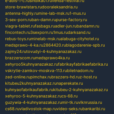
e-abis-1-c.ru
sindika01.ru
venda-festival.ru
store-brawlstars.ru
dooraleksandria.ru
antenna-highly.ru
mine-lab-msk.ru
1-mus.ru
3-sex-porn.ru
ban-damn.ru
purse-factory.ru
viagra-tablet.ru
fasbags.ru
adler-jun.ru
bandamn.ru
fincontech.ru
3sexporn.ru
1mus.ru
darksand.ru
rebus-toys.ru
minelab-msk.ru
alabuga-cityhotel.ru
medsprawo-4-ka.ru
2864420.ru
blagodarenie-spb.ru
zajmy24.ru
tovudyi-4-kuhnyanazakaz.ru
brazzerscom.ru
medsprawo4ka.ru
xehyroo5kuhnyanazakaz.ru
fabrikayfabrikaefabrika.ru
vskrytie-zamkov-moskva-113.ru
biletnadom.ru
zed-online.ru
pimchax.ru
brazzers-hd.ru
z-host.ru
kitubeu2kuhnyanazakaz.ru
naperekate.ru
kuhnyaofabrikaufabrik.ru
kitubeu-2-kuhnyanazakaz.ru
xehyroo-5-kuhnyanazakaz.ru
cs-68.ru
guzywia-4-kuhnyanazakaz.ru
mir-tk.ru
vlknrussia.ru
cs68.ru
vladivostok-map.ru
video-seks.ru
bankaribi.ru