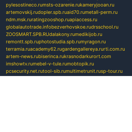
pylesostineco.ru
msts-ozarenie.ru
kameryjooan.ru
artemovskij.ru
dopler.spb.ru
aid70.ru
metall-perm.ru
ndm.msk.ru
ratingzooshop.ru
apiaccess.ru
globalautotrade.info
bezverhovskoe.ru
drsschool.ru
ZOOSMART.SPB.RU
dalakony.ru
medikijob.ru
remontt.spb.ru
photostudia.spb.ru
myragon.ru
terramia.ru
academy62.ru
gardengallereya.ru
rti.com.ru
artem-news.ru
biserinca.ru
krasnodarkurort.com
imshowtv.ru
mebel-v-tule.ru
mobtopik.ru
pcsecurity.net.ru
tool-sib.ru
multimetrunit.ru
sp-tour.ru
fan-cs.ru
santeh-russia.ru
symbian9.net.ru
DSHAIR.RU
tmmotors.spb.ru
xjocuricopii.com
musavtomat.msk.ru
obustrojdom.ru
sovetcik.ru
ybaranovskaya.ru
ppknews.ru
cult-alshei.ru
JAPANRUSSIA.RU
proekciyamebel.ru
imper-finans.ru
rim.org.ru
glamourai.ru
brassminus.ru
zabor-pro.ru
ftn.pp.ru
dorogoe58.ru
laimengpacker.ru
kuzova-zapchasti.ru
sageerp.ru
taxodrom.ru
dsrazvitie.ru
hardcity.net.ru