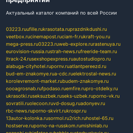
Актуальный каталог компаний по всей России
03223.ru
ufille.ru
krasotata.ru
prazdnikdushi.ru
veetbox.ru
cinemapost.ru
ciam-fr.ru
kraft-you.ru
mega-press.ru
03223.ru
web-explore.ru
rastenuya.ru
eurovision-russia.ru
strah-news.ru
freeride-team.ru
itrack-24.ru
sexshopexpress.ru
autostudiopro.ru
alabuga-cityhotel.ru
pornv.ru
atlantpereezd.ru
bud-em-znakomye.ru
a-cdc.ru
elektrostal-news.ru
korolevremont-market.ru
budem-znakomye.ru
oooagrosnab.ru
fpodaso.ru
emfire.ru
pro-otdelky.ru
ukrasotki.ru
seksuzbek.ru
seks-uzbek.ru
porno-vk.ru
sovratili.ru
olecoon.ru
vd-dosug.ru
adonyev.ru
rbc-news.ru
porno-skvirt.ru
krospr.ru
13autor-kolonka.ru
sormol.ru
2rich.ru
hostel-65.ru
hostserve.ru
porno-na-russkom.ru
mishinlab.ru