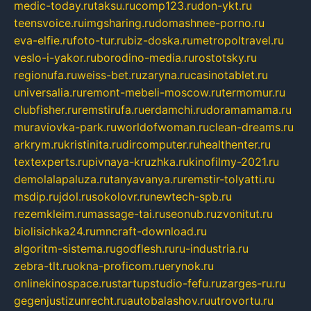
medic-today.ru
taksu.ru
comp123.ru
don-ykt.ru
teensvoice.ru
imgsharing.ru
domashnee-porno.ru
eva-elfie.ru
foto-tur.ru
biz-doska.ru
metropoltravel.ru
veslo-i-yakor.ru
borodino-media.ru
rostotsky.ru
regionufa.ru
weiss-bet.ru
zaryna.ru
casinotablet.ru
universalia.ru
remont-mebeli-moscow.ru
termomur.ru
clubfisher.ru
remstirufa.ru
erdamchi.ru
doramamama.ru
muraviovka-park.ru
worldofwoman.ru
clean-dreams.ru
arkrym.ru
kristinita.ru
dircomputer.ru
healthenter.ru
textexperts.ru
pivnaya-kruzhka.ru
kinofilmy-2021.ru
demolalapaluza.ru
tanyavanya.ru
remstir-tolyatti.ru
msdip.ru
jdol.ru
sokolovr.ru
newtech-spb.ru
rezemkleim.ru
massage-tai.ru
seonub.ru
zvonitut.ru
biolisichka24.ru
mncraft-download.ru
algoritm-sistema.ru
godflesh.ru
ru-industria.ru
zebra-tlt.ru
okna-proficom.ru
erynok.ru
onlinekinospace.ru
startupstudio-fefu.ru
zarges-ru.ru
gegenjustizunrecht.ru
autobalashov.ru
utrovortu.ru