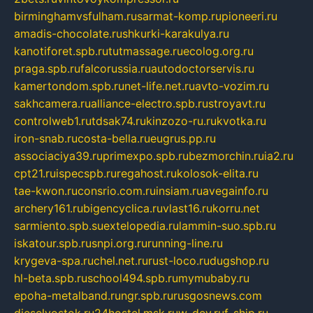
birminghamvsfulham.ru
sarmat-komp.ru
pioneeri.ru
amadis-chocolate.ru
shkurki-karakulya.ru
kanotiforet.spb.ru
tutmassage.ru
ecolog.org.ru
praga.spb.ru
falcorussia.ru
autodoctorservis.ru
kamertondom.spb.ru
net-life.net.ru
avto-vozim.ru
sakhcamera.ru
alliance-electro.spb.ru
stroyavt.ru
controlweb1.ru
tdsak74.ru
kinzozo-ru.ru
kvotka.ru
iron-snab.ru
costa-bella.ru
eugrus.pp.ru
associaciya39.ru
primexpo.spb.ru
bezmorchin.ru
ia2.ru
cpt21.ru
ispecspb.ru
regahost.ru
kolosok-elita.ru
tae-kwon.ru
consrio.com.ru
insiam.ru
avegainfo.ru
archery161.ru
bigencyclica.ru
vlast16.ru
korru.net
sarmiento.spb.su
extelopedia.ru
lammin-suo.spb.ru
iskatour.spb.ru
snpi.org.ru
running-line.ru
krygeva-spa.ru
chel.net.ru
rust-loco.ru
dugshop.ru
hl-beta.spb.ru
school494.spb.ru
mymubaby.ru
epoha-metalband.ru
ngr.spb.ru
rusgosnews.com