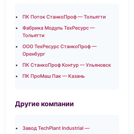
ПК Поток СтанкоПроф — Тольятти
Фабрика Модуль ТехРесурс —
Тольятти
ООО ТехРесурс СтанкоПроф —
Оренбург
ПК СтанкоПроф Контур — Ульяновск
ПК ПроМаш Пак — Казань
Другие компании
Завод TechPlant Industrial —