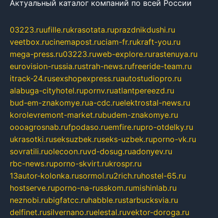
Актуальный каталог компаний по всей России
03223.ru
ufille.ru
krasotata.ru
prazdnikdushi.ru
veetbox.ru
cinemapost.ru
ciam-fr.ru
kraft-you.ru
mega-press.ru
03223.ru
web-explore.ru
rastenuya.ru
eurovision-russia.ru
strah-news.ru
freeride-team.ru
itrack-24.ru
sexshopexpress.ru
autostudiopro.ru
alabuga-cityhotel.ru
pornv.ru
atlantpereezd.ru
bud-em-znakomye.ru
a-cdc.ru
elektrostal-news.ru
korolevremont-market.ru
budem-znakomye.ru
oooagrosnab.ru
fpodaso.ru
emfire.ru
pro-otdelky.ru
ukrasotki.ru
seksuzbek.ru
seks-uzbek.ru
porno-vk.ru
sovratili.ru
olecoon.ru
vd-dosug.ru
adonyev.ru
rbc-news.ru
porno-skvirt.ru
krospr.ru
13autor-kolonka.ru
sormol.ru
2rich.ru
hostel-65.ru
hostserve.ru
porno-na-russkom.ru
mishinlab.ru
neznobi.ru
bigfatcc.ru
habble.ru
starbucksvia.ru
delfinet.ru
silvernano.ru
elestal.ru
vektor-doroga.ru