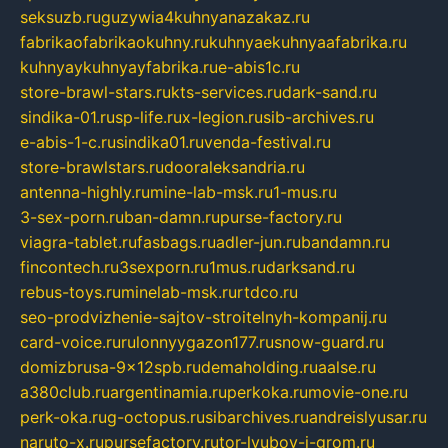
seksuzb.ru
guzywia4kuhnyanazakaz.ru
fabrikaofabrikaokuhny.ru
kuhnyaekuhnyaafabrika.ru
kuhnyaykuhnyayfabrika.ru
e-abis1c.ru
store-brawl-stars.ru
kts-services.ru
dark-sand.ru
sindika-01.ru
sp-life.ru
x-legion.ru
sib-archives.ru
e-abis-1-c.ru
sindika01.ru
venda-festival.ru
store-brawlstars.ru
dooraleksandria.ru
antenna-highly.ru
mine-lab-msk.ru
1-mus.ru
3-sex-porn.ru
ban-damn.ru
purse-factory.ru
viagra-tablet.ru
fasbags.ru
adler-jun.ru
bandamn.ru
fincontech.ru
3sexporn.ru
1mus.ru
darksand.ru
rebus-toys.ru
minelab-msk.ru
rtdco.ru
seo-prodvizhenie-sajtov-stroitelnyh-kompanij.ru
card-voice.ru
rulonnyygazon177.ru
snow-guard.ru
domizbrusa-9x12spb.ru
demaholding.ru
aalse.ru
a380club.ru
argentinamia.ru
perkoka.ru
movie-one.ru
perk-oka.ru
g-octopus.ru
sibarchives.ru
andreislyusar.ru
naruto-x.ru
pursefactory.ru
tor-lyubov-i-grom.ru