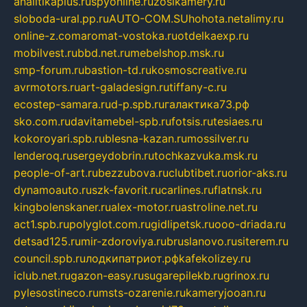
analitikaplus.ru
spyonline.ru
zosikamery.ru
sloboda-ural.pp.ru
AUTO-COM.SU
hohota.net
alimy.ru
online-z.com
aromat-vostoka.ru
otdelkaexp.ru
mobilvest.ru
bbd.net.ru
mebelshop.msk.ru
smp-forum.ru
bastion-td.ru
kosmoscreative.ru
avrmotors.ru
art-galadesign.ru
tiffany-c.ru
ecostep-samara.ru
d-p.spb.ru
галактика73.рф
sko.com.ru
davitamebel-spb.ru
fotsis.ru
tesiaes.ru
kokoroyari.spb.ru
blesna-kazan.ru
mossilver.ru
lenderoq.ru
sergeydobrin.ru
tochkazvuka.msk.ru
people-of-art.ru
bezzubova.ru
clubtibet.ru
orior-aks.ru
dynamoauto.ru
szk-favorit.ru
carlines.ru
flatnsk.ru
kingbolenskaner.ru
alex-motor.ru
astroline.net.ru
act1.spb.ru
polyglot.com.ru
gidlipetsk.ru
ooo-driada.ru
detsad125.ru
mir-zdoroviya.ru
bruslanovo.ru
siterem.ru
council.spb.ru
лодкипатриот.рф
kafekolizey.ru
iclub.net.ru
gazon-easy.ru
sugarepilekb.ru
grinox.ru
pylesostineco.ru
msts-ozarenie.ru
kameryjooan.ru