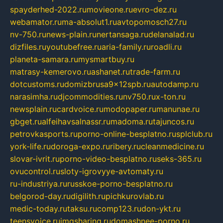
spayderhed-2022.ru
movieone.ru
evro-dez.ru
webamator.ru
ma-absolut1.ru
avtopomosch27.ru
nv-750.ru
news-plain.ru
nertansaga.ru
delanalad.ru
dizfiles.ru
youtubefree.ru
aria-family.ru
roadli.ru
planeta-samara.ru
mysmartbuy.ru
matrasy-kemerovo.ru
ashanet.ru
trade-farm.ru
dotcustoms.ru
domizbrusa9x12spb.ru
autodamp.ru
narasimha.ru
djcommodities.ru
nv750.ru
x-ton.ru
newsplain.ru
cardvoice.ru
modopaper.ru
manunae.ru
gbget.ru
alfeihavsalnassr.ru
madoma.ru
tajuncos.ru
petrovkasports.ru
porno-online-besplatno.ru
splclub.ru
york-life.ru
doroga-expo.ru
ribery.ru
cleanmedicine.ru
slovar-ivrit.ru
porno-video-besplatno.ru
seks-365.ru
ovucontrol.ru
sloty-igrovyye-avtomaty.ru
ru-industriya.ru
russkoe-porno-besplatno.ru
belgorod-day.ru
digilith.ru
pichkurovlab.ru
medic-today.ru
taksu.ru
comp123.ru
don-ykt.ru
teensvoice.ru
imgsharing.ru
domashnee-porno.ru