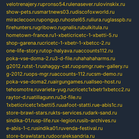
velotrenajery.ru
pronso54.ru
lenasever.ru
lovinskix.ru
show-pets.ru
smartnews03.ru
discofoxworld.ru
miraclecoon.ru
pongup.ru
hostel65.ru
liura.ru
glasspb.ru
firehunters.ru
gribowo.ru
gnalis.ru
bulkitula.ru
hometown-france.ru
1-xbeticricetc-1-xbetti-5.ru
shop-garena.ru
cricetc-1-xbetr-1-xbetcc-2.ru
one-life-story.ru
top-halyava.ru
accounts112.ru
poka-vse-doma-2.ru
3-d-file.ru
hahahaharms.ru
g2012.ru
tst-1.ru
shaggy-cat.ru
opsmgr.ru
ev-gallery.ru
g-2012.ru
ops-mgr.ru
accounts-112.ru
csm-demo.ru
poka-vse-doma2.ru
airgungames.ru
allseo-host.ru
tehosmotre.ru
varieta-yug.ru
cricetc1xbetr1xbetcc2.ru
raytor-d.ru
atillagunn.ru
3d-file.ru
1xbeticricetc1xbetti5.ru
uafoot-statti.ru
e-abis1c.ru
store-brawl-stars.ru
kts-services.ru
dark-sand.ru
sindika-01.ru
sp-life.ru
x-legion.ru
sib-archives.ru
e-abis-1-c.ru
sindika01.ru
venda-festival.ru
store-brawlstars.ru
dooraleksandria.ru