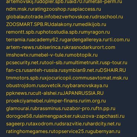
artemovskij.ru
dopler.spb.ru
aid70.ru
metall-perm.ru
ndm.msk.ru
ratingzooshop.ru
apiaccess.ru
globalautotrade.info
bezverhovskoe.ru
drsschool.ru
ZOOSMART.SPB.RU
dalakony.ru
medikijob.ru
remontt.spb.ru
photostudia.spb.ru
myragon.ru
terramia.ru
academy62.ru
gardengallereya.ru
rti.com.ru
artem-news.ru
biserinca.ru
krasnodarkurort.com
imshowtv.ru
mebel-v-tule.ru
mobtopik.ru
pcsecurity.net.ru
tool-sib.ru
multimetrunit.ru
sp-tour.ru
fan-cs.ru
santeh-russia.ru
symbian9.net.ru
DSHAIR.RU
tmmotors.spb.ru
xjocuricopii.com
musavtomat.msk.ru
obustrojdom.ru
sovetcik.ru
ybaranovskaya.ru
ppknews.ru
cult-alshei.ru
JAPANRUSSIA.RU
proekciyamebel.ru
imper-finans.ru
rim.org.ru
glamourai.ru
brassminus.ru
zabor-pro.ru
ftn.pp.ru
dorogoe58.ru
laimengpacker.ru
kuzova-zapchasti.ru
sageerp.ru
taxodrom.ru
dsrazvitie.ru
hardcity.net.ru
ratinghomegames.ru
topservice25.ru
gubernyan.ru