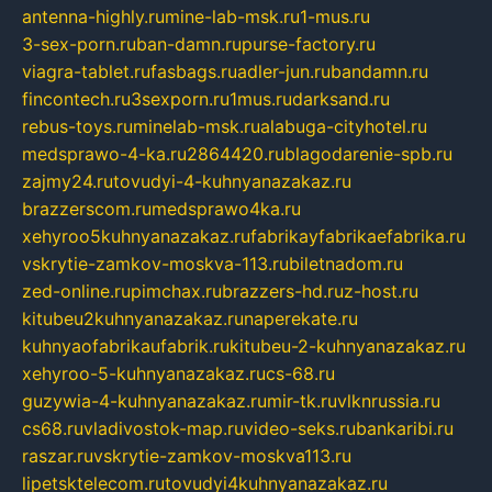
antenna-highly.ru
mine-lab-msk.ru
1-mus.ru
3-sex-porn.ru
ban-damn.ru
purse-factory.ru
viagra-tablet.ru
fasbags.ru
adler-jun.ru
bandamn.ru
fincontech.ru
3sexporn.ru
1mus.ru
darksand.ru
rebus-toys.ru
minelab-msk.ru
alabuga-cityhotel.ru
medsprawo-4-ka.ru
2864420.ru
blagodarenie-spb.ru
zajmy24.ru
tovudyi-4-kuhnyanazakaz.ru
brazzerscom.ru
medsprawo4ka.ru
xehyroo5kuhnyanazakaz.ru
fabrikayfabrikaefabrika.ru
vskrytie-zamkov-moskva-113.ru
biletnadom.ru
zed-online.ru
pimchax.ru
brazzers-hd.ru
z-host.ru
kitubeu2kuhnyanazakaz.ru
naperekate.ru
kuhnyaofabrikaufabrik.ru
kitubeu-2-kuhnyanazakaz.ru
xehyroo-5-kuhnyanazakaz.ru
cs-68.ru
guzywia-4-kuhnyanazakaz.ru
mir-tk.ru
vlknrussia.ru
cs68.ru
vladivostok-map.ru
video-seks.ru
bankaribi.ru
raszar.ru
vskrytie-zamkov-moskva113.ru
lipetsktelecom.ru
tovudyi4kuhnyanazakaz.ru