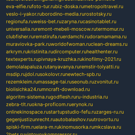
eva-elfie.ru
foto-tur.ru
biz-doska.ru
metropoltravel.ru
veslo-i-yakor.ru
borodino-media.ru
rostotsky.ru
regionufa.ru
weiss-bet.ru
zaryna.ru
casinotablet.ru
universalia.ru
remont-mebeli-moscow.ru
termomur.ru
clubfisher.ru
remstirufa.ru
erdamchi.ru
doramamama.ru
muraviovka-park.ru
worldofwoman.ru
clean-dreams.ru
arkrym.ru
kristinita.ru
dircomputer.ru
healthenter.ru
textexperts.ru
pivnaya-kruzhka.ru
kinofilmy-2021.ru
demolalapaluza.ru
tanyavanya.ru
remstir-tolyatti.ru
msdip.ru
jdol.ru
sokolovr.ru
newtech-spb.ru
rezemkleim.ru
massage-tai.ru
seonub.ru
zvonitut.ru
biolisichka24.ru
mncraft-download.ru
algoritm-sistema.ru
godflesh.ru
ru-industria.ru
zebra-tlt.ru
okna-proficom.ru
erynok.ru
onlinekinospace.ru
startupstudio-fefu.ru
zarges-ru.ru
gegenjustizunrecht.ru
autobalashov.ru
utrovortu.ru
spiski-firm.ru
elara-m.ru
kinomusorka.ru
mkcslava.ru
2bets.ru
vintovoykompressor.ru