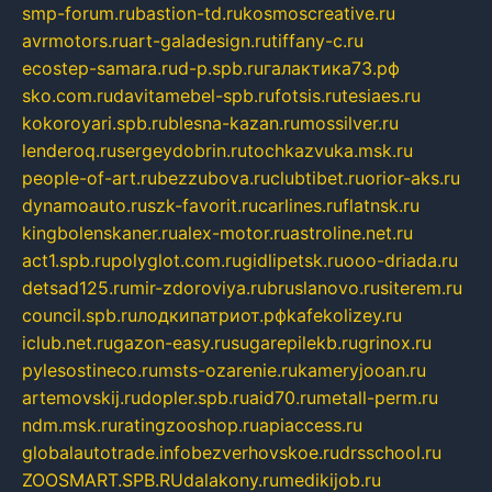
smp-forum.ru
bastion-td.ru
kosmoscreative.ru
avrmotors.ru
art-galadesign.ru
tiffany-c.ru
ecostep-samara.ru
d-p.spb.ru
галактика73.рф
sko.com.ru
davitamebel-spb.ru
fotsis.ru
tesiaes.ru
kokoroyari.spb.ru
blesna-kazan.ru
mossilver.ru
lenderoq.ru
sergeydobrin.ru
tochkazvuka.msk.ru
people-of-art.ru
bezzubova.ru
clubtibet.ru
orior-aks.ru
dynamoauto.ru
szk-favorit.ru
carlines.ru
flatnsk.ru
kingbolenskaner.ru
alex-motor.ru
astroline.net.ru
act1.spb.ru
polyglot.com.ru
gidlipetsk.ru
ooo-driada.ru
detsad125.ru
mir-zdoroviya.ru
bruslanovo.ru
siterem.ru
council.spb.ru
лодкипатриот.рф
kafekolizey.ru
iclub.net.ru
gazon-easy.ru
sugarepilekb.ru
grinox.ru
pylesostineco.ru
msts-ozarenie.ru
kameryjooan.ru
artemovskij.ru
dopler.spb.ru
aid70.ru
metall-perm.ru
ndm.msk.ru
ratingzooshop.ru
apiaccess.ru
globalautotrade.info
bezverhovskoe.ru
drsschool.ru
ZOOSMART.SPB.RU
dalakony.ru
medikijob.ru