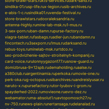
store-brawl-stars.ru
kts-services.ru
dark-sand.ru
sindika-01.ru
sp-life.ru
x-legion.ru
sib-archives.ru
e-abis-1-c.ru
sindika01.ru
venda-festival.ru
store-brawlstars.ru
dooraleksandria.ru
antenna-highly.ru
mine-lab-msk.ru
1-mus.ru
3-sex-porn.ru
ban-damn.ru
purse-factory.ru
viagra-tablet.ru
fasbags.ru
adler-jun.ru
bandamn.ru
fincontech.ru
3sexporn.ru
1mus.ru
darksand.ru
rebus-toys.ru
minelab-msk.ru
rtdco.ru
seo-prodvizhenie-sajtov-stroitelnyh-kompanij.ru
card-voice.ru
rulonnyygazon177.ru
snow-guard.ru
domizbrusa-9x12spb.ru
demaholding.ru
aalse.ru
a380club.ru
argentinamia.ru
perkoka.ru
movie-one.ru
perk-oka.ru
g-octopus.ru
sibarchives.ru
andreislyusar.ru
naruto-x.ru
pursefactory.ru
tor-lyubov-i-grom.ru
spayderhed-2022.ru
movieone.ru
evro-dez.ru
webamator.ru
ma-absolut1.ru
avtopomosch27.ru
nv-750.ru
news-plain.ru
nertansaga.ru
delanalad.ru