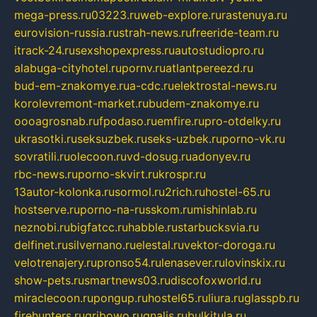
mega-press.ru
03223.ru
web-explore.ru
rastenuya.ru
eurovision-russia.ru
strah-news.ru
freeride-team.ru
itrack-24.ru
sexshopexpress.ru
autostudiopro.ru
alabuga-cityhotel.ru
pornv.ru
atlantpereezd.ru
bud-em-znakomye.ru
a-cdc.ru
elektrostal-news.ru
korolevremont-market.ru
budem-znakomye.ru
oooagrosnab.ru
fpodaso.ru
emfire.ru
pro-otdelky.ru
ukrasotki.ru
seksuzbek.ru
seks-uzbek.ru
porno-vk.ru
sovratili.ru
olecoon.ru
vd-dosug.ru
adonyev.ru
rbc-news.ru
porno-skvirt.ru
krospr.ru
13autor-kolonka.ru
sormol.ru
2rich.ru
hostel-65.ru
hostserve.ru
porno-na-russkom.ru
mishinlab.ru
neznobi.ru
bigfatcc.ru
habble.ru
starbucksvia.ru
delfinet.ru
silvernano.ru
elestal.ru
vektor-doroga.ru
velotrenajery.ru
pronso54.ru
lenasever.ru
lovinskix.ru
show-pets.ru
smartnews03.ru
discofoxworld.ru
miraclecoon.ru
pongup.ru
hostel65.ru
liura.ru
glasspb.ru
firehunters.ru
gribowo.ru
gnalis.ru
bulkitula.ru