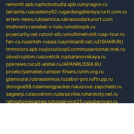
remontt.spb.ru
photostudia.spb.ru
myragon.ru
terramia.ru
academy62.ru
gardengallereya.ru
rti.com.ru
artem-news.ru
biserinca.ru
krasnodarkurort.com
imshowtv.ru
mebel-v-tule.ru
mobtopik.ru
pcsecurity.net.ru
tool-sib.ru
multimetrunit.ru
sp-tour.ru
fan-cs.ru
santeh-russia.ru
symbian9.net.ru
DSHAIR.RU
tmmotors.spb.ru
xjocuricopii.com
musavtomat.msk.ru
obustrojdom.ru
sovetcik.ru
ybaranovskaya.ru
ppknews.ru
cult-alshei.ru
JAPANRUSSIA.RU
proekciyamebel.ru
imper-finans.ru
rim.org.ru
glamourai.ru
brassminus.ru
zabor-pro.ru
ftn.pp.ru
dorogoe58.ru
laimengpacker.ru
kuzova-zapchasti.ru
sageerp.ru
taxodrom.ru
dsrazvitie.ru
hardcity.net.ru
ratinghomegames.ru
topservice25.ru
gubernyan.ru
gtglasslined.ru
ii4.ru
tssport.spb.ru
andorra24.com
blackwallstreet.ru
oboimos.ru
optim-doors.com.ru
ikuch.ru
nycr.org.ru
npa21.ru
vremya-ch.spb.ru
desert000.ru
ivtorgi.ru
ifiori.ru
catalog-statei.ru