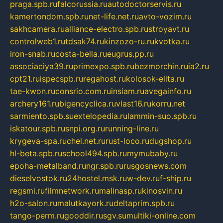
praga.spb.ru
falcorussia.ru
autodoctorservis.ru
kamertondom.spb.ru
net-life.net.ru
avto-vozim.ru
sakhcamera.ru
alliance-electro.spb.ru
stroyavt.ru
controlweb1.ru
tdsak74.ru
kinzozo-ru.ru
kvotka.ru
iron-snab.ru
costa-bella.ru
eugrus.pp.ru
associaciya39.ru
primexpo.spb.ru
bezmorchin.ru
ia2.ru
cpt21.ru
ispecspb.ru
regahost.ru
kolosok-elita.ru
tae-kwon.ru
consrio.com.ru
insiam.ru
avegainfo.ru
archery161.ru
bigencyclica.ru
vlast16.ru
korru.net
sarmiento.spb.su
extelopedia.ru
lammin-suo.spb.ru
iskatour.spb.ru
snpi.org.ru
running-line.ru
krygeva-spa.ru
chel.net.ru
rust-loco.ru
dugshop.ru
hl-beta.spb.ru
school494.spb.ru
mymubaby.ru
epoha-metalband.ru
ngr.spb.ru
rusgosnews.com
dieselvostok.ru
24hostel.msk.ru
w-dev.ru
f-ship.ru
regsmi.ru
filmnetwork.ru
malinasp.ru
kinosvin.ru
h2o-salon.ru
malutkayork.ru
deltaprim.spb.ru
tango-perm.ru
gooddir.ru
sgv.su
multiki-online.com