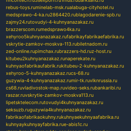
fincontech.ru
3sexporn.ru
1mus.ru
darksand.ru
rebus-toys.ru
minelab-msk.ru
alabuga-cityhotel.ru
medsprawo-4-ka.ru
2864420.ru
blagodarenie-spb.ru
zajmy24.ru
tovudyi-4-kuhnyanazakaz.ru
brazzerscom.ru
medsprawo4ka.ru
xehyroo5kuhnyanazakaz.ru
fabrikayfabrikaefabrika.ru
vskrytie-zamkov-moskva-113.ru
biletnadom.ru
zed-online.ru
pimchax.ru
brazzers-hd.ru
z-host.ru
kitubeu2kuhnyanazakaz.ru
naperekate.ru
kuhnyaofabrikaufabrik.ru
kitubeu-2-kuhnyanazakaz.ru
xehyroo-5-kuhnyanazakaz.ru
cs-68.ru
guzywia-4-kuhnyanazakaz.ru
mir-tk.ru
vlknrussia.ru
cs68.ru
vladivostok-map.ru
video-seks.ru
bankaribi.ru
raszar.ru
vskrytie-zamkov-moskva113.ru
lipetsktelecom.ru
tovudyi4kuhnyanazakaz.ru
seksuzb.ru
guzywia4kuhnyanazakaz.ru
fabrikaofabrikaokuhny.ru
kuhnyaekuhnyaafabrika.ru
kuhnyaykuhnyayfabrika.ru
e-abis1c.ru