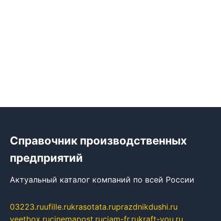
Справочник производственных
предприятий
Актуальный каталог компаний по всей России
03223.ru
ufille.ru
krasotata.ru
prazdnikdushi.ru
veetbox.ru
cinemapost.ru
ciam-fr.ru
kraft-you.ru