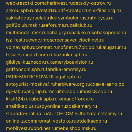
webkrasotki.com
cherinvest.ru
detskiy-ostrov.ru
ankou.spb.ru
alvesta1.ru
pdf-creator.ru
nix-files.org.ru
sakhatoday.ru
elektrikersymboler.ru
sputnikyes.ru
golf2club.msk.ru
aeforums.ru
zallclub.ru
multimodal.msk.ru
habaigry.ru
haikko.ru
sobakopedia.ru
isz-fest.ru
ewnc.info
screensaver-clock.net.ru
volnav.spb.ru
comnat.ru
npf.net.ru
7bit.pp.ru
kalugatur.ru
tesiaes.ru
card.com.ru
kazanka.spb.ru
gildiya-kuznecov.ru
kameryboavision.ru
griffoncom.spb.ru
fabrika-emotsiy.ru
PARK-MATROSOVA.RU
agat.spb.ru
avtoyurist-moskva1.ru
hardware.org.ru
схема-авто.рф
dg-lab.ru
angrup.ru
recruiter.spb.ru
music8.spb.ru
krsk124.ru
kubok.spb.ru
romanofforex.ru
analitikaplus.ru
spyonline.ru
zosikamery.ru
sloboda-ural.pp.ru
AUTO-COM.SU
hohota.net
alimy.ru
online-z.com
aromat-vostoka.ru
otdelkaexp.ru
mobilvest.ru
bbd.net.ru
mebelshop.msk.ru