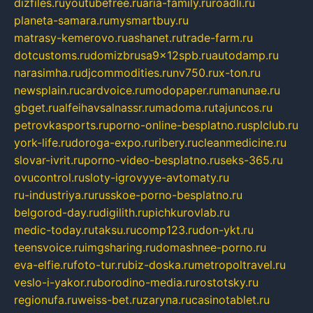
dizfiles.ru
youtubefree.ru
aria-family.ru
roadli.ru
planeta-samara.ru
mysmartbuy.ru
matrasy-kemerovo.ru
ashanet.ru
trade-farm.ru
dotcustoms.ru
domizbrusa9x12spb.ru
autodamp.ru
narasimha.ru
djcommodities.ru
nv750.ru
x-ton.ru
newsplain.ru
cardvoice.ru
modopaper.ru
manunae.ru
gbget.ru
alfeihavsalnassr.ru
madoma.ru
tajuncos.ru
petrovkasports.ru
porno-online-besplatno.ru
splclub.ru
york-life.ru
doroga-expo.ru
ribery.ru
cleanmedicine.ru
slovar-ivrit.ru
porno-video-besplatno.ru
seks-365.ru
ovucontrol.ru
sloty-igrovyye-avtomaty.ru
ru-industriya.ru
russkoe-porno-besplatno.ru
belgorod-day.ru
digilith.ru
pichkurovlab.ru
medic-today.ru
taksu.ru
comp123.ru
don-ykt.ru
teensvoice.ru
imgsharing.ru
domashnee-porno.ru
eva-elfie.ru
foto-tur.ru
biz-doska.ru
metropoltravel.ru
veslo-i-yakor.ru
borodino-media.ru
rostotsky.ru
regionufa.ru
weiss-bet.ru
zaryna.ru
casinotablet.ru