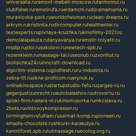
universalia.ru
remont-mebeli-moscow.ru
termomur.ru
clubfisher.ru
remstirufa.ru
erdamchi.ru
doramamama.ru
muraviovka-park.ru
worldofwoman.ru
clean-dreams.ru
arkrym.ru
kristinita.ru
dircomputer.ru
healthenter.ru
textexperts.ru
pivnaya-kruzhka.ru
kinofilmy-2021.ru
demolalapaluza.ru
tanyavanya.ru
remstir-tolyatti.ru
msdip.ru
jdol.ru
sokolovr.ru
newtech-spb.ru
rezemkleim.ru
massage-tai.ru
seonub.ru
zvonitut.ru
biolisichka24.ru
mncraft-download.ru
algoritm-sistema.ru
godflesh.ru
ru-industria.ru
zebra-tlt.ru
okna-proficom.ru
erynok.ru
onlinekinospace.ru
startupstudio-fefu.ru
zarges-ru.ru
gegenjustizunrecht.ru
autobalashov.ru
utrovortu.ru
spiski-firm.ru
elara-m.ru
kinomusorka.ru
mkcslava.ru
2bets.ru
vintovoykompressor.ru
birminghamvsfulham.ru
sarmat-komp.ru
pioneeri.ru
amadis-chocolate.ru
shkurki-karakulya.ru
kanotiforet.spb.ru
tutmassage.ru
ecolog.org.ru