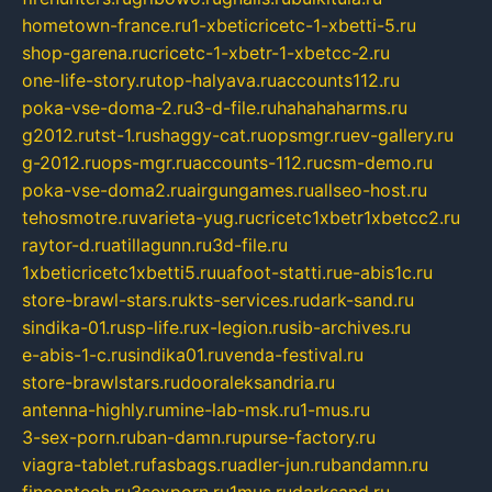
hometown-france.ru
1-xbeticricetc-1-xbetti-5.ru
shop-garena.ru
cricetc-1-xbetr-1-xbetcc-2.ru
one-life-story.ru
top-halyava.ru
accounts112.ru
poka-vse-doma-2.ru
3-d-file.ru
hahahaharms.ru
g2012.ru
tst-1.ru
shaggy-cat.ru
opsmgr.ru
ev-gallery.ru
g-2012.ru
ops-mgr.ru
accounts-112.ru
csm-demo.ru
poka-vse-doma2.ru
airgungames.ru
allseo-host.ru
tehosmotre.ru
varieta-yug.ru
cricetc1xbetr1xbetcc2.ru
raytor-d.ru
atillagunn.ru
3d-file.ru
1xbeticricetc1xbetti5.ru
uafoot-statti.ru
e-abis1c.ru
store-brawl-stars.ru
kts-services.ru
dark-sand.ru
sindika-01.ru
sp-life.ru
x-legion.ru
sib-archives.ru
e-abis-1-c.ru
sindika01.ru
venda-festival.ru
store-brawlstars.ru
dooraleksandria.ru
antenna-highly.ru
mine-lab-msk.ru
1-mus.ru
3-sex-porn.ru
ban-damn.ru
purse-factory.ru
viagra-tablet.ru
fasbags.ru
adler-jun.ru
bandamn.ru