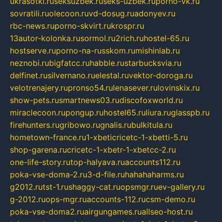
ukrasotki.ru
seksuzbek.ru
seks-uzbek.ru
porno-vk.ru
sovratili.ru
olecoon.ru
vd-dosug.ru
adonyev.ru
rbc-news.ru
porno-skvirt.ru
krospr.ru
13autor-kolonka.ru
sormol.ru
2rich.ru
hostel-65.ru
hostserve.ru
porno-na-russkom.ru
mishinlab.ru
neznobi.ru
bigfatcc.ru
habble.ru
starbucksvia.ru
delfinet.ru
silvernano.ru
elestal.ru
vektor-doroga.ru
velotrenajery.ru
pronso54.ru
lenasever.ru
lovinskix.ru
show-pets.ru
smartnews03.ru
discofoxworld.ru
miraclecoon.ru
pongup.ru
hostel65.ru
liura.ru
glasspb.ru
firehunters.ru
gribowo.ru
gnalis.ru
bulkitula.ru
hometown-france.ru
1-xbeticricetc-1-xbetti-5.ru
shop-garena.ru
cricetc-1-xbetr-1-xbetcc-2.ru
one-life-story.ru
top-halyava.ru
accounts112.ru
poka-vse-doma-2.ru
3-d-file.ru
hahahaharms.ru
g2012.ru
tst-1.ru
shaggy-cat.ru
opsmgr.ru
ev-gallery.ru
g-2012.ru
ops-mgr.ru
accounts-112.ru
csm-demo.ru
poka-vse-doma2.ru
airgungames.ru
allseo-host.ru