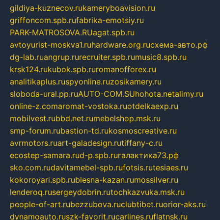
gildiya-kuznecov.ru
kameryboavision.ru
griffoncom.spb.ru
fabrika-emotsiy.ru
PARK-MATROSOVA.RU
agat.spb.ru
avtoyurist-moskva1.ru
hardware.org.ru
схема-авто.рф
dg-lab.ru
angrup.ru
recruiter.spb.ru
music8.spb.ru
krsk124.ru
kubok.spb.ru
romanofforex.ru
analitikaplus.ru
spyonline.ru
zosikamery.ru
sloboda-ural.pp.ru
AUTO-COM.SU
hohota.net
alimy.ru
online-z.com
aromat-vostoka.ru
otdelkaexp.ru
mobilvest.ru
bbd.net.ru
mebelshop.msk.ru
smp-forum.ru
bastion-td.ru
kosmoscreative.ru
avrmotors.ru
art-galadesign.ru
tiffany-c.ru
ecostep-samara.ru
d-p.spb.ru
галактика73.рф
sko.com.ru
davitamebel-spb.ru
fotsis.ru
tesiaes.ru
kokoroyari.spb.ru
blesna-kazan.ru
mossilver.ru
lenderoq.ru
sergeydobrin.ru
tochkazvuka.msk.ru
people-of-art.ru
bezzubova.ru
clubtibet.ru
orior-aks.ru
dynamoauto.ru
szk-favorit.ru
carlines.ru
flatnsk.ru