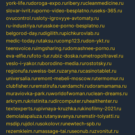
york-life.ru
doroga-expo.ru
ribery.ru
cleanmedicine.ru
slovar-ivrit.ru
porno-video-besplatno.ru
seks-365.ru
ovucontrol.ru
sloty-igrovyye-avtomaty.ru
ru-industriya.ru
russkoe-porno-besplatno.ru
belgorod-day.ru
digilith.ru
pichkurovlab.ru
medic-today.ru
taksu.ru
comp123.ru
don-ykt.ru
teensvoice.ru
imgsharing.ru
domashnee-porno.ru
eva-elfie.ru
foto-tur.ru
biz-doska.ru
metropoltravel.ru
veslo-i-yakor.ru
borodino-media.ru
rostotsky.ru
regionufa.ru
weiss-bet.ru
zaryna.ru
casinotablet.ru
universalia.ru
remont-mebeli-moscow.ru
termomur.ru
clubfisher.ru
remstirufa.ru
erdamchi.ru
doramamama.ru
muraviovka-park.ru
worldofwoman.ru
clean-dreams.ru
arkrym.ru
kristinita.ru
dircomputer.ru
healthenter.ru
textexperts.ru
pivnaya-kruzhka.ru
kinofilmy-2021.ru
demolalapaluza.ru
tanyavanya.ru
remstir-tolyatti.ru
msdip.ru
jdol.ru
sokolovr.ru
newtech-spb.ru
rezemkleim.ru
massage-tai.ru
seonub.ru
zvonitut.ru