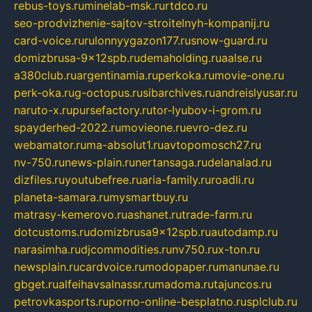
rebus-toys.ru
minelab-msk.ru
rtdco.ru
seo-prodvizhenie-sajtov-stroitelnyh-kompanij.ru
card-voice.ru
rulonnyygazon177.ru
snow-guard.ru
domizbrusa-9x12spb.ru
demaholding.ru
aalse.ru
a380club.ru
argentinamia.ru
perkoka.ru
movie-one.ru
perk-oka.ru
g-octopus.ru
sibarchives.ru
andreislyusar.ru
naruto-x.ru
pursefactory.ru
tor-lyubov-i-grom.ru
spayderhed-2022.ru
movieone.ru
evro-dez.ru
webamator.ru
ma-absolut1.ru
avtopomosch27.ru
nv-750.ru
news-plain.ru
nertansaga.ru
delanalad.ru
dizfiles.ru
youtubefree.ru
aria-family.ru
roadli.ru
planeta-samara.ru
mysmartbuy.ru
matrasy-kemerovo.ru
ashanet.ru
trade-farm.ru
dotcustoms.ru
domizbrusa9x12spb.ru
autodamp.ru
narasimha.ru
djcommodities.ru
nv750.ru
x-ton.ru
newsplain.ru
cardvoice.ru
modopaper.ru
manunae.ru
gbget.ru
alfeihavsalnassr.ru
madoma.ru
tajuncos.ru
petrovkasports.ru
porno-online-besplatno.ru
splclub.ru