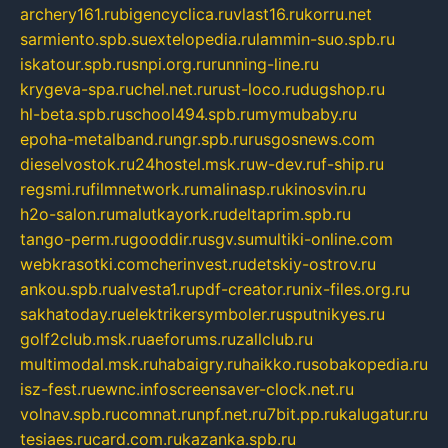
archery161.ru
bigencyclica.ru
vlast16.ru
korru.net
sarmiento.spb.su
extelopedia.ru
lammin-suo.spb.ru
iskatour.spb.ru
snpi.org.ru
running-line.ru
krygeva-spa.ru
chel.net.ru
rust-loco.ru
dugshop.ru
hl-beta.spb.ru
school494.spb.ru
mymubaby.ru
epoha-metalband.ru
ngr.spb.ru
rusgosnews.com
dieselvostok.ru
24hostel.msk.ru
w-dev.ru
f-ship.ru
regsmi.ru
filmnetwork.ru
malinasp.ru
kinosvin.ru
h2o-salon.ru
malutkayork.ru
deltaprim.spb.ru
tango-perm.ru
gooddir.ru
sgv.su
multiki-online.com
webkrasotki.com
cherinvest.ru
detskiy-ostrov.ru
ankou.spb.ru
alvesta1.ru
pdf-creator.ru
nix-files.org.ru
sakhatoday.ru
elektrikersymboler.ru
sputnikyes.ru
golf2club.msk.ru
aeforums.ru
zallclub.ru
multimodal.msk.ru
habaigry.ru
haikko.ru
sobakopedia.ru
isz-fest.ru
ewnc.info
screensaver-clock.net.ru
volnav.spb.ru
comnat.ru
npf.net.ru
7bit.pp.ru
kalugatur.ru
tesiaes.ru
card.com.ru
kazanka.spb.ru