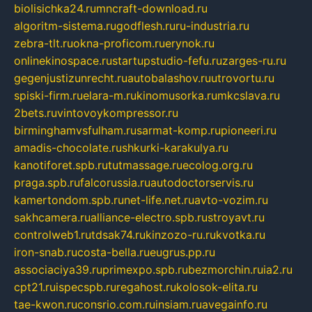
biolisichka24.ru
mncraft-download.ru
algoritm-sistema.ru
godflesh.ru
ru-industria.ru
zebra-tlt.ru
okna-proficom.ru
erynok.ru
onlinekinospace.ru
startupstudio-fefu.ru
zarges-ru.ru
gegenjustizunrecht.ru
autobalashov.ru
utrovortu.ru
spiski-firm.ru
elara-m.ru
kinomusorka.ru
mkcslava.ru
2bets.ru
vintovoykompressor.ru
birminghamvsfulham.ru
sarmat-komp.ru
pioneeri.ru
amadis-chocolate.ru
shkurki-karakulya.ru
kanotiforet.spb.ru
tutmassage.ru
ecolog.org.ru
praga.spb.ru
falcorussia.ru
autodoctorservis.ru
kamertondom.spb.ru
net-life.net.ru
avto-vozim.ru
sakhcamera.ru
alliance-electro.spb.ru
stroyavt.ru
controlweb1.ru
tdsak74.ru
kinzozo-ru.ru
kvotka.ru
iron-snab.ru
costa-bella.ru
eugrus.pp.ru
associaciya39.ru
primexpo.spb.ru
bezmorchin.ru
ia2.ru
cpt21.ru
ispecspb.ru
regahost.ru
kolosok-elita.ru
tae-kwon.ru
consrio.com.ru
insiam.ru
avegainfo.ru