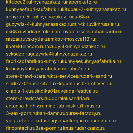
kitubeu2kuhnyanazakaz.ru
naperekate.ru
kuhnyaofabrikaufabrik.ru
kitubeu-2-kuhnyanazakaz.ru
xehyroo-5-kuhnyanazakaz.ru
cs-68.ru
guzywia-4-kuhnyanazakaz.ru
mir-tk.ru
vlknrussia.ru
cs68.ru
vladivostok-map.ru
video-seks.ru
bankaribi.ru
raszar.ru
vskrytie-zamkov-moskva113.ru
lipetsktelecom.ru
tovudyi4kuhnyanazakaz.ru
seksuzb.ru
guzywia4kuhnyanazakaz.ru
fabrikaofabrikaokuhny.ru
kuhnyaekuhnyaafabrika.ru
kuhnyaykuhnyayfabrika.ru
e-abis1c.ru
store-brawl-stars.ru
kts-services.ru
dark-sand.ru
sindika-01.ru
sp-life.ru
x-legion.ru
sib-archives.ru
e-abis-1-c.ru
sindika01.ru
venda-festival.ru
store-brawlstars.ru
dooraleksandria.ru
antenna-highly.ru
mine-lab-msk.ru
1-mus.ru
3-sex-porn.ru
ban-damn.ru
purse-factory.ru
viagra-tablet.ru
fasbags.ru
adler-jun.ru
bandamn.ru
fincontech.ru
3sexporn.ru
1mus.ru
darksand.ru