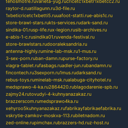
tehosmotre.ru
varieta-yug.ru
cricetc1xbetr1xbetcc2.ru
raytor-d.ru
atillagunn.ru
3d-file.ru
1xbeticricetc1xbetti5.ru
uafoot-statti.ru
e-abis1c.ru
store-brawl-stars.ru
kts-services.ru
dark-sand.ru
sindika-01.ru
sp-life.ru
x-legion.ru
sib-archives.ru
e-abis-1-c.ru
sindika01.ru
venda-festival.ru
store-brawlstars.ru
dooraleksandria.ru
antenna-highly.ru
mine-lab-msk.ru
1-mus.ru
3-sex-porn.ru
ban-damn.ru
purse-factory.ru
viagra-tablet.ru
fasbags.ru
adler-jun.ru
bandamn.ru
fincontech.ru
3sexporn.ru
1mus.ru
darksand.ru
rebus-toys.ru
minelab-msk.ru
alabuga-cityhotel.ru
medsprawo-4-ka.ru
2864420.ru
blagodarenie-spb.ru
zajmy24.ru
tovudyi-4-kuhnyanazakaz.ru
brazzerscom.ru
medsprawo4ka.ru
xehyroo5kuhnyanazakaz.ru
fabrikayfabrikaefabrika.ru
vskrytie-zamkov-moskva-113.ru
biletnadom.ru
zed-online.ru
pimchax.ru
brazzers-hd.ru
z-host.ru