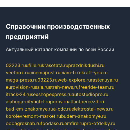
Справочник производственных
предприятий
Актуальный каталог компаний по всей России
03223.ru
ufille.ru
krasotata.ru
prazdnikdushi.ru
veetbox.ru
cinemapost.ru
ciam-fr.ru
kraft-you.ru
mega-press.ru
03223.ru
web-explore.ru
rastenuya.ru
eurovision-russia.ru
strah-news.ru
freeride-team.ru
itrack-24.ru
sexshopexpress.ru
autostudiopro.ru
alabuga-cityhotel.ru
pornv.ru
atlantpereezd.ru
bud-em-znakomye.ru
a-cdc.ru
elektrostal-news.ru
korolevremont-market.ru
budem-znakomye.ru
oooagrosnab.ru
fpodaso.ru
emfire.ru
pro-otdelky.ru