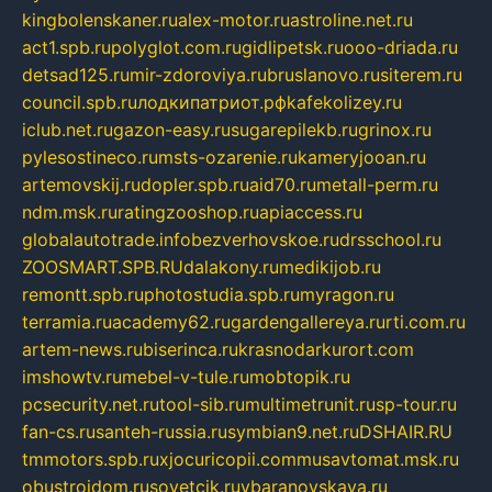
kingbolenskaner.ru
alex-motor.ru
astroline.net.ru
act1.spb.ru
polyglot.com.ru
gidlipetsk.ru
ooo-driada.ru
detsad125.ru
mir-zdoroviya.ru
bruslanovo.ru
siterem.ru
council.spb.ru
лодкипатриот.рф
kafekolizey.ru
iclub.net.ru
gazon-easy.ru
sugarepilekb.ru
grinox.ru
pylesostineco.ru
msts-ozarenie.ru
kameryjooan.ru
artemovskij.ru
dopler.spb.ru
aid70.ru
metall-perm.ru
ndm.msk.ru
ratingzooshop.ru
apiaccess.ru
globalautotrade.info
bezverhovskoe.ru
drsschool.ru
ZOOSMART.SPB.RU
dalakony.ru
medikijob.ru
remontt.spb.ru
photostudia.spb.ru
myragon.ru
terramia.ru
academy62.ru
gardengallereya.ru
rti.com.ru
artem-news.ru
biserinca.ru
krasnodarkurort.com
imshowtv.ru
mebel-v-tule.ru
mobtopik.ru
pcsecurity.net.ru
tool-sib.ru
multimetrunit.ru
sp-tour.ru
fan-cs.ru
santeh-russia.ru
symbian9.net.ru
DSHAIR.RU
tmmotors.spb.ru
xjocuricopii.com
musavtomat.msk.ru
obustrojdom.ru
sovetcik.ru
ybaranovskaya.ru