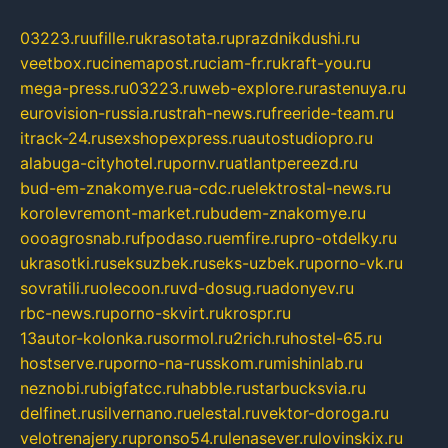
03223.ru
ufille.ru
krasotata.ru
prazdnikdushi.ru
veetbox.ru
cinemapost.ru
ciam-fr.ru
kraft-you.ru
mega-press.ru
03223.ru
web-explore.ru
rastenuya.ru
eurovision-russia.ru
strah-news.ru
freeride-team.ru
itrack-24.ru
sexshopexpress.ru
autostudiopro.ru
alabuga-cityhotel.ru
pornv.ru
atlantpereezd.ru
bud-em-znakomye.ru
a-cdc.ru
elektrostal-news.ru
korolevremont-market.ru
budem-znakomye.ru
oooagrosnab.ru
fpodaso.ru
emfire.ru
pro-otdelky.ru
ukrasotki.ru
seksuzbek.ru
seks-uzbek.ru
porno-vk.ru
sovratili.ru
olecoon.ru
vd-dosug.ru
adonyev.ru
rbc-news.ru
porno-skvirt.ru
krospr.ru
13autor-kolonka.ru
sormol.ru
2rich.ru
hostel-65.ru
hostserve.ru
porno-na-russkom.ru
mishinlab.ru
neznobi.ru
bigfatcc.ru
habble.ru
starbucksvia.ru
delfinet.ru
silvernano.ru
elestal.ru
vektor-doroga.ru
velotrenajery.ru
pronso54.ru
lenasever.ru
lovinskix.ru