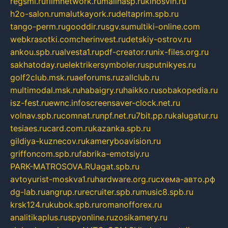
regsmi.ru
filmnetwork.ru
malinasp.ru
kinosvin.ru
h2o-salon.ru
malutkayork.ru
deltaprim.spb.ru
tango-perm.ru
gooddir.ru
sgv.su
multiki-online.com
webkrasotki.com
cherinvest.ru
detskiy-ostrov.ru
ankou.spb.ru
alvesta1.ru
pdf-creator.ru
nix-files.org.ru
sakhatoday.ru
elektrikersymboler.ru
sputnikyes.ru
golf2club.msk.ru
aeforums.ru
zallclub.ru
multimodal.msk.ru
habaigry.ru
haikko.ru
sobakopedia.ru
isz-fest.ru
ewnc.info
screensaver-clock.net.ru
volnav.spb.ru
comnat.ru
npf.net.ru
7bit.pp.ru
kalugatur.ru
tesiaes.ru
card.com.ru
kazanka.spb.ru
gildiya-kuznecov.ru
kameryboavision.ru
griffoncom.spb.ru
fabrika-emotsiy.ru
PARK-MATROSOVA.RU
agat.spb.ru
avtoyurist-moskva1.ru
hardware.org.ru
схема-авто.рф
dg-lab.ru
angrup.ru
recruiter.spb.ru
music8.spb.ru
krsk124.ru
kubok.spb.ru
romanofforex.ru
analitikaplus.ru
spyonline.ru
zosikamery.ru