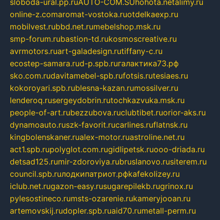
sloboda-ural.pp.ru
AUTO-COM.SU
hohota.net
alimy.ru
online-z.com
aromat-vostoka.ru
otdelkaexp.ru
mobilvest.ru
bbd.net.ru
mebelshop.msk.ru
smp-forum.ru
bastion-td.ru
kosmoscreative.ru
avrmotors.ru
art-galadesign.ru
tiffany-c.ru
ecostep-samara.ru
d-p.spb.ru
галактика73.рф
sko.com.ru
davitamebel-spb.ru
fotsis.ru
tesiaes.ru
kokoroyari.spb.ru
blesna-kazan.ru
mossilver.ru
lenderoq.ru
sergeydobrin.ru
tochkazvuka.msk.ru
people-of-art.ru
bezzubova.ru
clubtibet.ru
orior-aks.ru
dynamoauto.ru
szk-favorit.ru
carlines.ru
flatnsk.ru
kingbolenskaner.ru
alex-motor.ru
astroline.net.ru
act1.spb.ru
polyglot.com.ru
gidlipetsk.ru
ooo-driada.ru
detsad125.ru
mir-zdoroviya.ru
bruslanovo.ru
siterem.ru
council.spb.ru
лодкипатриот.рф
kafekolizey.ru
iclub.net.ru
gazon-easy.ru
sugarepilekb.ru
grinox.ru
pylesostineco.ru
msts-ozarenie.ru
kameryjooan.ru
artemovskij.ru
dopler.spb.ru
aid70.ru
metall-perm.ru