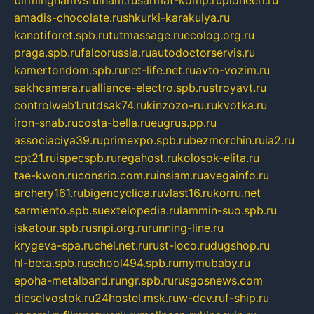
amadis-chocolate.ru
shkurki-karakulya.ru
kanotiforet.spb.ru
tutmassage.ru
ecolog.org.ru
praga.spb.ru
falcorussia.ru
autodoctorservis.ru
kamertondom.spb.ru
net-life.net.ru
avto-vozim.ru
sakhcamera.ru
alliance-electro.spb.ru
stroyavt.ru
controlweb1.ru
tdsak74.ru
kinzozo-ru.ru
kvotka.ru
iron-snab.ru
costa-bella.ru
eugrus.pp.ru
associaciya39.ru
primexpo.spb.ru
bezmorchin.ru
ia2.ru
cpt21.ru
ispecspb.ru
regahost.ru
kolosok-elita.ru
tae-kwon.ru
consrio.com.ru
insiam.ru
avegainfo.ru
archery161.ru
bigencyclica.ru
vlast16.ru
korru.net
sarmiento.spb.su
extelopedia.ru
lammin-suo.spb.ru
iskatour.spb.ru
snpi.org.ru
running-line.ru
krygeva-spa.ru
chel.net.ru
rust-loco.ru
dugshop.ru
hl-beta.spb.ru
school494.spb.ru
mymubaby.ru
epoha-metalband.ru
ngr.spb.ru
rusgosnews.com
dieselvostok.ru
24hostel.msk.ru
w-dev.ru
f-ship.ru