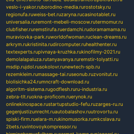
veslo-i-yakor.ru
borodino-media.ru
rostotsky.ru
regionufa.ru
weiss-bet.ru
zaryna.ru
casinotablet.ru
universalia.ru
remont-mebeli-moscow.ru
termomur.ru
clubfisher.ru
remstirufa.ru
erdamchi.ru
doramamama.ru
muraviovka-park.ru
worldofwoman.ru
clean-dreams.ru
arkrym.ru
kristinita.ru
dircomputer.ru
healthenter.ru
textexperts.ru
pivnaya-kruzhka.ru
kinofilmy-2021.ru
demolalapaluza.ru
tanyavanya.ru
remstir-tolyatti.ru
msdip.ru
jdol.ru
sokolovr.ru
newtech-spb.ru
rezemkleim.ru
massage-tai.ru
seonub.ru
zvonitut.ru
biolisichka24.ru
mncraft-download.ru
algoritm-sistema.ru
godflesh.ru
ru-industria.ru
zebra-tlt.ru
okna-proficom.ru
erynok.ru
onlinekinospace.ru
startupstudio-fefu.ru
zarges-ru.ru
gegenjustizunrecht.ru
autobalashov.ru
utrovortu.ru
spiski-firm.ru
elara-m.ru
kinomusorka.ru
mkcslava.ru
2bets.ru
vintovoykompressor.ru
birminghamvsfulham.ru
sarmat-komp.ru
pioneeri.ru