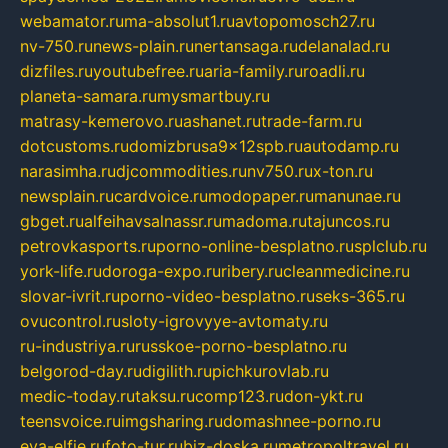
webamator.ru
ma-absolut1.ru
avtopomosch27.ru
nv-750.ru
news-plain.ru
nertansaga.ru
delanalad.ru
dizfiles.ru
youtubefree.ru
aria-family.ru
roadli.ru
planeta-samara.ru
mysmartbuy.ru
matrasy-kemerovo.ru
ashanet.ru
trade-farm.ru
dotcustoms.ru
domizbrusa9x12spb.ru
autodamp.ru
narasimha.ru
djcommodities.ru
nv750.ru
x-ton.ru
newsplain.ru
cardvoice.ru
modopaper.ru
manunae.ru
gbget.ru
alfeihavsalnassr.ru
madoma.ru
tajuncos.ru
petrovkasports.ru
porno-online-besplatno.ru
splclub.ru
york-life.ru
doroga-expo.ru
ribery.ru
cleanmedicine.ru
slovar-ivrit.ru
porno-video-besplatno.ru
seks-365.ru
ovucontrol.ru
sloty-igrovyye-avtomaty.ru
ru-industriya.ru
russkoe-porno-besplatno.ru
belgorod-day.ru
digilith.ru
pichkurovlab.ru
medic-today.ru
taksu.ru
comp123.ru
don-ykt.ru
teensvoice.ru
imgsharing.ru
domashnee-porno.ru
eva-elfie.ru
foto-tur.ru
biz-doska.ru
metropoltravel.ru