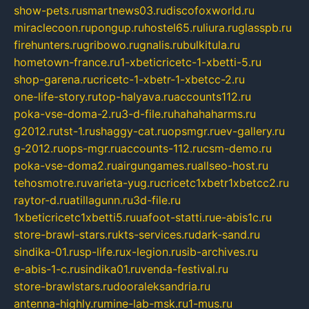
show-pets.ru
smartnews03.ru
discofoxworld.ru
miraclecoon.ru
pongup.ru
hostel65.ru
liura.ru
glasspb.ru
firehunters.ru
gribowo.ru
gnalis.ru
bulkitula.ru
hometown-france.ru
1-xbeticricetc-1-xbetti-5.ru
shop-garena.ru
cricetc-1-xbetr-1-xbetcc-2.ru
one-life-story.ru
top-halyava.ru
accounts112.ru
poka-vse-doma-2.ru
3-d-file.ru
hahahaharms.ru
g2012.ru
tst-1.ru
shaggy-cat.ru
opsmgr.ru
ev-gallery.ru
g-2012.ru
ops-mgr.ru
accounts-112.ru
csm-demo.ru
poka-vse-doma2.ru
airgungames.ru
allseo-host.ru
tehosmotre.ru
varieta-yug.ru
cricetc1xbetr1xbetcc2.ru
raytor-d.ru
atillagunn.ru
3d-file.ru
1xbeticricetc1xbetti5.ru
uafoot-statti.ru
e-abis1c.ru
store-brawl-stars.ru
kts-services.ru
dark-sand.ru
sindika-01.ru
sp-life.ru
x-legion.ru
sib-archives.ru
e-abis-1-c.ru
sindika01.ru
venda-festival.ru
store-brawlstars.ru
dooraleksandria.ru
antenna-highly.ru
mine-lab-msk.ru
1-mus.ru