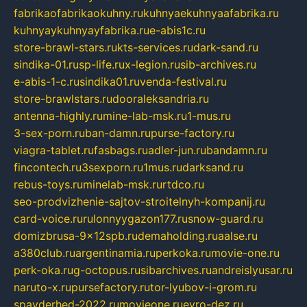
fabrikaofabrikaokuhny.ru
kuhnyaekuhnyaafabrika.ru
kuhnyaykuhnyayfabrika.ru
e-abis1c.ru
store-brawl-stars.ru
kts-services.ru
dark-sand.ru
sindika-01.ru
sp-life.ru
x-legion.ru
sib-archives.ru
e-abis-1-c.ru
sindika01.ru
venda-festival.ru
store-brawlstars.ru
dooraleksandria.ru
antenna-highly.ru
mine-lab-msk.ru
1-mus.ru
3-sex-porn.ru
ban-damn.ru
purse-factory.ru
viagra-tablet.ru
fasbags.ru
adler-jun.ru
bandamn.ru
fincontech.ru
3sexporn.ru
1mus.ru
darksand.ru
rebus-toys.ru
minelab-msk.ru
rtdco.ru
seo-prodvizhenie-sajtov-stroitelnyh-kompanij.ru
card-voice.ru
rulonnyygazon177.ru
snow-guard.ru
domizbrusa-9x12spb.ru
demaholding.ru
aalse.ru
a380club.ru
argentinamia.ru
perkoka.ru
movie-one.ru
perk-oka.ru
g-octopus.ru
sibarchives.ru
andreislyusar.ru
naruto-x.ru
pursefactory.ru
tor-lyubov-i-grom.ru
spayderhed-2022.ru
movieone.ru
evro-dez.ru