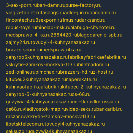
3-sex-porn.ru
ban-damn.ru
purse-factory.ru
viagra-tablet.ru
fasbags.ru
adler-jun.ru
bandamn.ru
fincontech.ru
3sexporn.ru
1mus.ru
darksand.ru
rebus-toys.ru
minelab-msk.ru
alabuga-cityhotel.ru
medsprawo-4-ka.ru
2864420.ru
blagodarenie-spb.ru
zajmy24.ru
tovudyi-4-kuhnyanazakaz.ru
brazzerscom.ru
medsprawo4ka.ru
xehyroo5kuhnyanazakaz.ru
fabrikayfabrikaefabrika.ru
vskrytie-zamkov-moskva-113.ru
biletnadom.ru
zed-online.ru
pimchax.ru
brazzers-hd.ru
z-host.ru
kitubeu2kuhnyanazakaz.ru
naperekate.ru
kuhnyaofabrikaufabrik.ru
kitubeu-2-kuhnyanazakaz.ru
xehyroo-5-kuhnyanazakaz.ru
cs-68.ru
guzywia-4-kuhnyanazakaz.ru
mir-tk.ru
vlknrussia.ru
cs68.ru
vladivostok-map.ru
video-seks.ru
bankaribi.ru
raszar.ru
vskrytie-zamkov-moskva113.ru
lipetsktelecom.ru
tovudyi4kuhnyanazakaz.ru
seksuzb.ru
guzywia4kuhnyanazakaz.ru