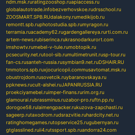
ndm.msk.ru
ratingzooshop.ru
apiaccess.ru
globalautotrade.info
bezverhovskoe.ru
drsschool.ru
ZOOSMART.SPB.RU
dalakony.ru
medikijob.ru
remontt.spb.ru
photostudia.spb.ru
myragon.ru
terramia.ru
academy62.ru
gardengallereya.ru
rti.com.ru
artem-news.ru
biserinca.ru
krasnodarkurort.com
imshowtv.ru
mebel-v-tule.ru
mobtopik.ru
pcsecurity.net.ru
tool-sib.ru
multimetrunit.ru
sp-tour.ru
fan-cs.ru
santeh-russia.ru
symbian9.net.ru
DSHAIR.RU
tmmotors.spb.ru
xjocuricopii.com
musavtomat.msk.ru
obustrojdom.ru
sovetcik.ru
ybaranovskaya.ru
ppknews.ru
cult-alshei.ru
JAPANRUSSIA.RU
proekciyamebel.ru
imper-finans.ru
rim.org.ru
glamourai.ru
brassminus.ru
zabor-pro.ru
ftn.pp.ru
dorogoe58.ru
laimengpacker.ru
kuzova-zapchasti.ru
sageerp.ru
taxodrom.ru
dsrazvitie.ru
hardcity.net.ru
ratinghomegames.ru
topservice25.ru
gubernyan.ru
gtglasslined.ru
ii4.ru
tssport.spb.ru
andorra24.com