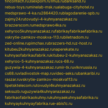
fincontech.ru
3sexporn.ru
1mus.ru
darksand.ru
rebus-toys.ru
minelab-msk.ru
alabuga-cityhotel.ru
medsprawo-4-ka.ru
2864420.ru
blagodarenie-spb.ru
zajmy24.ru
tovudyi-4-kuhnyanazakaz.ru
brazzerscom.ru
medsprawo4ka.ru
xehyroo5kuhnyanazakaz.ru
fabrikayfabrikaefabrika.ru
vskrytie-zamkov-moskva-113.ru
biletnadom.ru
zed-online.ru
pimchax.ru
brazzers-hd.ru
z-host.ru
kitubeu2kuhnyanazakaz.ru
naperekate.ru
kuhnyaofabrikaufabrik.ru
kitubeu-2-kuhnyanazakaz.ru
xehyroo-5-kuhnyanazakaz.ru
cs-68.ru
guzywia-4-kuhnyanazakaz.ru
mir-tk.ru
vlknrussia.ru
cs68.ru
vladivostok-map.ru
video-seks.ru
bankaribi.ru
raszar.ru
vskrytie-zamkov-moskva113.ru
lipetsktelecom.ru
tovudyi4kuhnyanazakaz.ru
seksuzb.ru
guzywia4kuhnyanazakaz.ru
fabrikaofabrikaokuhny.ru
kuhnyaekuhnyaafabrika.ru
kuhnyaykuhnyayfabrika.ru
e-abis1c.ru