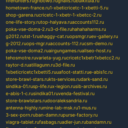
firehunters.ru
gribowo.ru
gnalis.ru
bulkitula.ru
hometown-france.ru
1-xbeticricetc-1-xbetti-5.ru
shop-garena.ru
cricetc-1-xbetr-1-xbetcc-2.ru
one-life-story.ru
top-halyava.ru
accounts112.ru
poka-vse-doma-2.ru
3-d-file.ru
hahahaharms.ru
g2012.ru
tst-1.ru
shaggy-cat.ru
opsmgr.ru
ev-gallery.ru
g-2012.ru
ops-mgr.ru
accounts-112.ru
csm-demo.ru
poka-vse-doma2.ru
airgungames.ru
allseo-host.ru
tehosmotre.ru
varieta-yug.ru
cricetc1xbetr1xbetcc2.ru
raytor-d.ru
atillagunn.ru
3d-file.ru
1xbeticricetc1xbetti5.ru
uafoot-statti.ru
e-abis1c.ru
store-brawl-stars.ru
kts-services.ru
dark-sand.ru
sindika-01.ru
sp-life.ru
x-legion.ru
sib-archives.ru
e-abis-1-c.ru
sindika01.ru
venda-festival.ru
store-brawlstars.ru
dooraleksandria.ru
antenna-highly.ru
mine-lab-msk.ru
1-mus.ru
3-sex-porn.ru
ban-damn.ru
purse-factory.ru
viagra-tablet.ru
fasbags.ru
adler-jun.ru
bandamn.ru