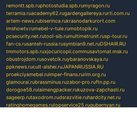
remontt.spb.ru
photostudia.spb.ru
myragon.ru
terramia.ru
academy62.ru
gardengallereya.ru
rti.com.ru
artem-news.ru
biserinca.ru
krasnodarkurort.com
imshowtv.ru
mebel-v-tule.ru
mobtopik.ru
pcsecurity.net.ru
tool-sib.ru
multimetrunit.ru
sp-tour.ru
fan-cs.ru
santeh-russia.ru
symbian9.net.ru
DSHAIR.RU
tmmotors.spb.ru
xjocuricopii.com
musavtomat.msk.ru
obustrojdom.ru
sovetcik.ru
ybaranovskaya.ru
ppknews.ru
cult-alshei.ru
JAPANRUSSIA.RU
proekciyamebel.ru
imper-finans.ru
rim.org.ru
glamourai.ru
brassminus.ru
zabor-pro.ru
ftn.pp.ru
dorogoe58.ru
laimengpacker.ru
kuzova-zapchasti.ru
sageerp.ru
taxodrom.ru
dsrazvitie.ru
hardcity.net.ru
ratinghomegames.ru
topservice25.ru
gubernyan.ru
gtglasslined.ru
ii4.ru
tssport.spb.ru
andorra24.com
blackwallstreet.ru
oboimos.ru
optim-doors.com.ru
ikuch.ru
nycr.org.ru
npa21.ru
vremya-ch.spb.ru
desert000.ru
ivtorgi.ru
ifiori.ru
catalog-statei.ru