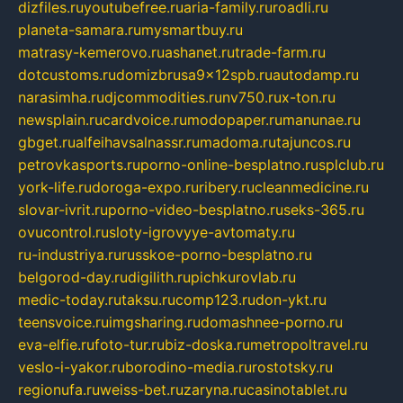
dizfiles.ru
youtubefree.ru
aria-family.ru
roadli.ru
planeta-samara.ru
mysmartbuy.ru
matrasy-kemerovo.ru
ashanet.ru
trade-farm.ru
dotcustoms.ru
domizbrusa9x12spb.ru
autodamp.ru
narasimha.ru
djcommodities.ru
nv750.ru
x-ton.ru
newsplain.ru
cardvoice.ru
modopaper.ru
manunae.ru
gbget.ru
alfeihavsalnassr.ru
madoma.ru
tajuncos.ru
petrovkasports.ru
porno-online-besplatno.ru
splclub.ru
york-life.ru
doroga-expo.ru
ribery.ru
cleanmedicine.ru
slovar-ivrit.ru
porno-video-besplatno.ru
seks-365.ru
ovucontrol.ru
sloty-igrovyye-avtomaty.ru
ru-industriya.ru
russkoe-porno-besplatno.ru
belgorod-day.ru
digilith.ru
pichkurovlab.ru
medic-today.ru
taksu.ru
comp123.ru
don-ykt.ru
teensvoice.ru
imgsharing.ru
domashnee-porno.ru
eva-elfie.ru
foto-tur.ru
biz-doska.ru
metropoltravel.ru
veslo-i-yakor.ru
borodino-media.ru
rostotsky.ru
regionufa.ru
weiss-bet.ru
zaryna.ru
casinotablet.ru