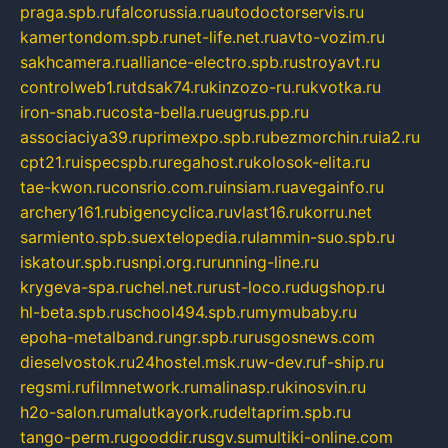
praga.spb.ru
falcorussia.ru
autodoctorservis.ru
kamertondom.spb.ru
net-life.net.ru
avto-vozim.ru
sakhcamera.ru
alliance-electro.spb.ru
stroyavt.ru
controlweb1.ru
tdsak74.ru
kinzozo-ru.ru
kvotka.ru
iron-snab.ru
costa-bella.ru
eugrus.pp.ru
associaciya39.ru
primexpo.spb.ru
bezmorchin.ru
ia2.ru
cpt21.ru
ispecspb.ru
regahost.ru
kolosok-elita.ru
tae-kwon.ru
consrio.com.ru
insiam.ru
avegainfo.ru
archery161.ru
bigencyclica.ru
vlast16.ru
korru.net
sarmiento.spb.su
extelopedia.ru
lammin-suo.spb.ru
iskatour.spb.ru
snpi.org.ru
running-line.ru
krygeva-spa.ru
chel.net.ru
rust-loco.ru
dugshop.ru
hl-beta.spb.ru
school494.spb.ru
mymubaby.ru
epoha-metalband.ru
ngr.spb.ru
rusgosnews.com
dieselvostok.ru
24hostel.msk.ru
w-dev.ru
f-ship.ru
regsmi.ru
filmnetwork.ru
malinasp.ru
kinosvin.ru
h2o-salon.ru
malutkayork.ru
deltaprim.spb.ru
tango-perm.ru
gooddir.ru
sgv.su
multiki-online.com