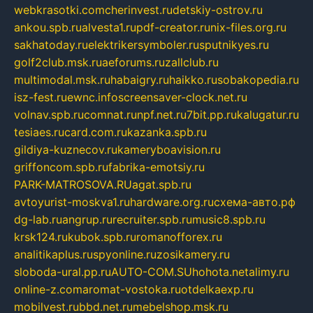
webkrasotki.com
cherinvest.ru
detskiy-ostrov.ru
ankou.spb.ru
alvesta1.ru
pdf-creator.ru
nix-files.org.ru
sakhatoday.ru
elektrikersymboler.ru
sputnikyes.ru
golf2club.msk.ru
aeforums.ru
zallclub.ru
multimodal.msk.ru
habaigry.ru
haikko.ru
sobakopedia.ru
isz-fest.ru
ewnc.info
screensaver-clock.net.ru
volnav.spb.ru
comnat.ru
npf.net.ru
7bit.pp.ru
kalugatur.ru
tesiaes.ru
card.com.ru
kazanka.spb.ru
gildiya-kuznecov.ru
kameryboavision.ru
griffoncom.spb.ru
fabrika-emotsiy.ru
PARK-MATROSOVA.RU
agat.spb.ru
avtoyurist-moskva1.ru
hardware.org.ru
схема-авто.рф
dg-lab.ru
angrup.ru
recruiter.spb.ru
music8.spb.ru
krsk124.ru
kubok.spb.ru
romanofforex.ru
analitikaplus.ru
spyonline.ru
zosikamery.ru
sloboda-ural.pp.ru
AUTO-COM.SU
hohota.net
alimy.ru
online-z.com
aromat-vostoka.ru
otdelkaexp.ru
mobilvest.ru
bbd.net.ru
mebelshop.msk.ru