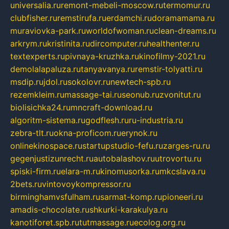
universalia.ru
remont-mebeli-moscow.ru
termomur.ru
clubfisher.ru
remstirufa.ru
erdamchi.ru
doramamama.ru
muraviovka-park.ru
worldofwoman.ru
clean-dreams.ru
arkrym.ru
kristinita.ru
dircomputer.ru
healthenter.ru
textexperts.ru
pivnaya-kruzhka.ru
kinofilmy-2021.ru
demolalapaluza.ru
tanyavanya.ru
remstir-tolyatti.ru
msdip.ru
jdol.ru
sokolovr.ru
newtech-spb.ru
rezemkleim.ru
massage-tai.ru
seonub.ru
zvonitut.ru
biolisichka24.ru
mncraft-download.ru
algoritm-sistema.ru
godflesh.ru
ru-industria.ru
zebra-tlt.ru
okna-proficom.ru
erynok.ru
onlinekinospace.ru
startupstudio-fefu.ru
zarges-ru.ru
gegenjustizunrecht.ru
autobalashov.ru
utrovortu.ru
spiski-firm.ru
elara-m.ru
kinomusorka.ru
mkcslava.ru
2bets.ru
vintovoykompressor.ru
birminghamvsfulham.ru
sarmat-komp.ru
pioneeri.ru
amadis-chocolate.ru
shkurki-karakulya.ru
kanotiforet.spb.ru
tutmassage.ru
ecolog.org.ru