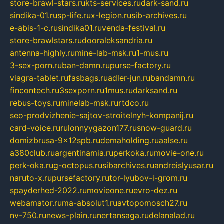
store-brawl-stars.ru
kts-services.ru
dark-sand.ru
sindika-01.ru
sp-life.ru
x-legion.ru
sib-archives.ru
e-abis-1-c.ru
sindika01.ru
venda-festival.ru
store-brawlstars.ru
dooraleksandria.ru
antenna-highly.ru
mine-lab-msk.ru
1-mus.ru
3-sex-porn.ru
ban-damn.ru
purse-factory.ru
viagra-tablet.ru
fasbags.ru
adler-jun.ru
bandamn.ru
fincontech.ru
3sexporn.ru
1mus.ru
darksand.ru
rebus-toys.ru
minelab-msk.ru
rtdco.ru
seo-prodvizhenie-sajtov-stroitelnyh-kompanij.ru
card-voice.ru
rulonnyygazon177.ru
snow-guard.ru
domizbrusa-9x12spb.ru
demaholding.ru
aalse.ru
a380club.ru
argentinamia.ru
perkoka.ru
movie-one.ru
perk-oka.ru
g-octopus.ru
sibarchives.ru
andreislyusar.ru
naruto-x.ru
pursefactory.ru
tor-lyubov-i-grom.ru
spayderhed-2022.ru
movieone.ru
evro-dez.ru
webamator.ru
ma-absolut1.ru
avtopomosch27.ru
nv-750.ru
news-plain.ru
nertansaga.ru
delanalad.ru