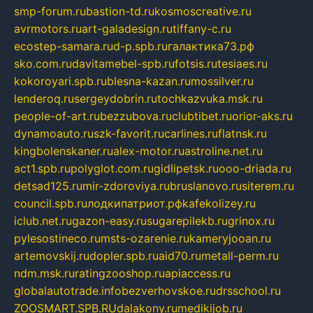
smp-forum.ru
bastion-td.ru
kosmoscreative.ru
avrmotors.ru
art-galadesign.ru
tiffany-c.ru
ecostep-samara.ru
d-p.spb.ru
галактика73.рф
sko.com.ru
davitamebel-spb.ru
fotsis.ru
tesiaes.ru
kokoroyari.spb.ru
blesna-kazan.ru
mossilver.ru
lenderoq.ru
sergeydobrin.ru
tochkazvuka.msk.ru
people-of-art.ru
bezzubova.ru
clubtibet.ru
orior-aks.ru
dynamoauto.ru
szk-favorit.ru
carlines.ru
flatnsk.ru
kingbolenskaner.ru
alex-motor.ru
astroline.net.ru
act1.spb.ru
polyglot.com.ru
gidlipetsk.ru
ooo-driada.ru
detsad125.ru
mir-zdoroviya.ru
bruslanovo.ru
siterem.ru
council.spb.ru
лодкипатриот.рф
kafekolizey.ru
iclub.net.ru
gazon-easy.ru
sugarepilekb.ru
grinox.ru
pylesostineco.ru
msts-ozarenie.ru
kameryjooan.ru
artemovskij.ru
dopler.spb.ru
aid70.ru
metall-perm.ru
ndm.msk.ru
ratingzooshop.ru
apiaccess.ru
globalautotrade.info
bezverhovskoe.ru
drsschool.ru
ZOOSMART.SPB.RU
dalakony.ru
medikijob.ru