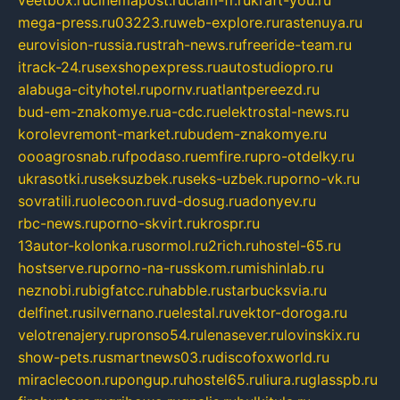
mega-press.ru
03223.ru
web-explore.ru
rastenuya.ru
eurovision-russia.ru
strah-news.ru
freeride-team.ru
itrack-24.ru
sexshopexpress.ru
autostudiopro.ru
alabuga-cityhotel.ru
pornv.ru
atlantpereezd.ru
bud-em-znakomye.ru
a-cdc.ru
elektrostal-news.ru
korolevremont-market.ru
budem-znakomye.ru
oooagrosnab.ru
fpodaso.ru
emfire.ru
pro-otdelky.ru
ukrasotki.ru
seksuzbek.ru
seks-uzbek.ru
porno-vk.ru
sovratili.ru
olecoon.ru
vd-dosug.ru
adonyev.ru
rbc-news.ru
porno-skvirt.ru
krospr.ru
13autor-kolonka.ru
sormol.ru
2rich.ru
hostel-65.ru
hostserve.ru
porno-na-russkom.ru
mishinlab.ru
neznobi.ru
bigfatcc.ru
habble.ru
starbucksvia.ru
delfinet.ru
silvernano.ru
elestal.ru
vektor-doroga.ru
velotrenajery.ru
pronso54.ru
lenasever.ru
lovinskix.ru
show-pets.ru
smartnews03.ru
discofoxworld.ru
miraclecoon.ru
pongup.ru
hostel65.ru
liura.ru
glasspb.ru