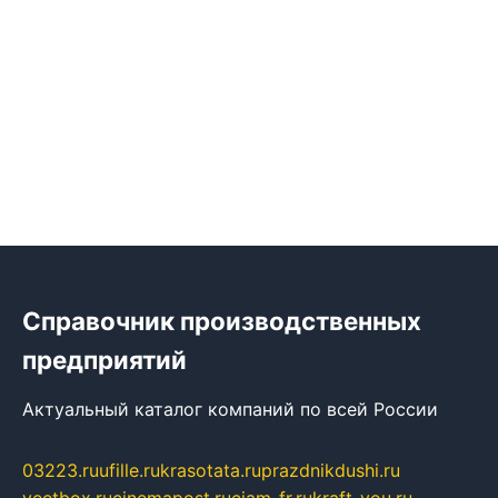
Справочник производственных
предприятий
Актуальный каталог компаний по всей России
03223.ru
ufille.ru
krasotata.ru
prazdnikdushi.ru
veetbox.ru
cinemapost.ru
ciam-fr.ru
kraft-you.ru