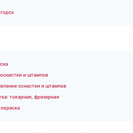
игорск
аска
 оснастки и штампов
вление оснастки и штампов
ка: токарная, фрезерная
 окраска