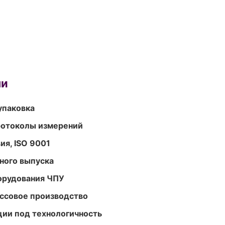
ми
упаковка
ротоколы измерений
ия, ISO 9001
ного выпуска
орудования ЧПУ
ассовое производство
ции под технологичность