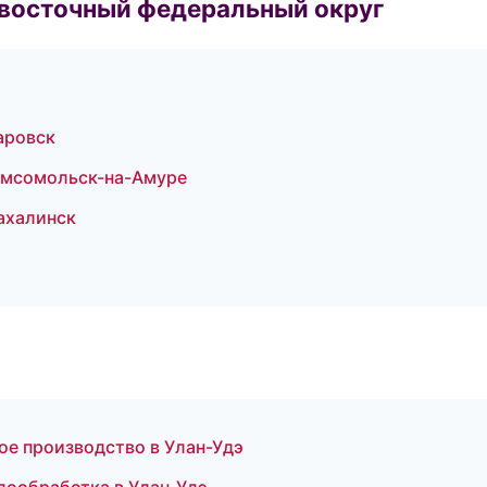
евосточный федеральный округ
аровск
омсомольск-на-Амуре
ахалинск
е производство в Улан-Удэ