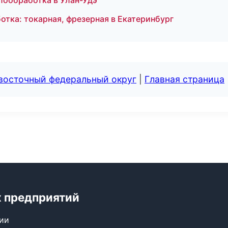
лообработка в Улан-Удэ
отка: токарная, фрезерная в Екатеринбург
евосточный федеральный округ
|
Главная страница
 предприятий
сии