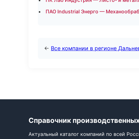
ПК Лаб Индустрия — Листо- и метал
ПАО Industrial Энерго — Механообраб
←
Все компании в регионе Дальн
Справочник производственных
Актуальный каталог компаний по всей Рос