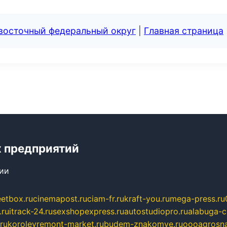
евосточный федеральный округ
|
Главная страница
 предприятий
сии
eetbox.ru
cinemapost.ru
ciam-fr.ru
kraft-you.ru
mega-press.ru
.ru
itrack-24.ru
sexshopexpress.ru
autostudiopro.ru
alabuga-ci
ru
korolevremont-market.ru
budem-znakomye.ru
oooagrosna