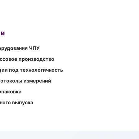
ми
орудования ЧПУ
ассовое производство
ции под технологичность
ротоколы измерений
упаковка
ного выпуска