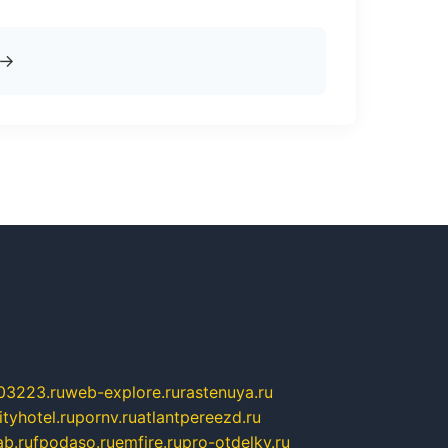
→
03223.ru
web-explore.ru
rastenuya.ru
tyhotel.ru
pornv.ru
atlantpereezd.ru
b.ru
fpodaso.ru
emfire.ru
pro-otdelky.ru