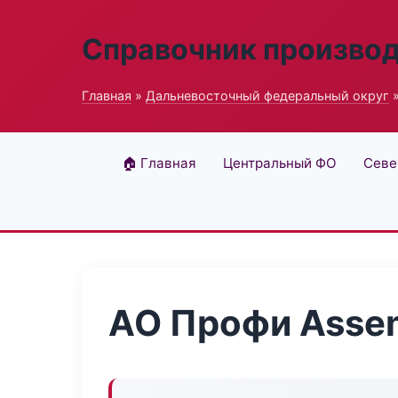
Справочник произво
Главная
»
Дальневосточный федеральный округ
»
🏠 Главная
Центральный ФО
Севе
АО Профи Asse