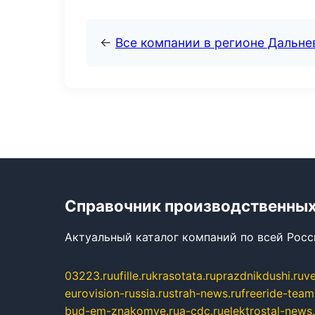
←
Все компании в регионе Дальн
Справочник производственных
Актуальный каталог компаний по всей Рос
03223.ru
ufille.ru
krasotata.ru
prazdnikdushi.ru
v
eurovision-russia.ru
strah-news.ru
freeride-team
bud-em-znakomye.ru
a-cdc.ru
elektrostal-news.