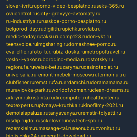
slovar-ivrit.ru
porno-video-besplatno.ru
seks-365.ru
ovucontrol.ru
sloty-igrovyye-avtomaty.ru
ru-industriya.ru
russkoe-porno-besplatno.ru
belgorod-day.ru
digilith.ru
pichkurovlab.ru
medic-today.ru
taksu.ru
comp123.ru
don-ykt.ru
teensvoice.ru
imgsharing.ru
domashnee-porno.ru
eva-elfie.ru
foto-tur.ru
biz-doska.ru
metropoltravel.ru
veslo-i-yakor.ru
borodino-media.ru
rostotsky.ru
regionufa.ru
weiss-bet.ru
zaryna.ru
casinotablet.ru
universalia.ru
remont-mebeli-moscow.ru
termomur.ru
clubfisher.ru
remstirufa.ru
erdamchi.ru
doramamama.ru
muraviovka-park.ru
worldofwoman.ru
clean-dreams.ru
arkrym.ru
kristinita.ru
dircomputer.ru
healthenter.ru
textexperts.ru
pivnaya-kruzhka.ru
kinofilmy-2021.ru
demolalapaluza.ru
tanyavanya.ru
remstir-tolyatti.ru
msdip.ru
jdol.ru
sokolovr.ru
newtech-spb.ru
rezemkleim.ru
massage-tai.ru
seonub.ru
zvonitut.ru
biolisichka24.ru
mncraft-download.ru