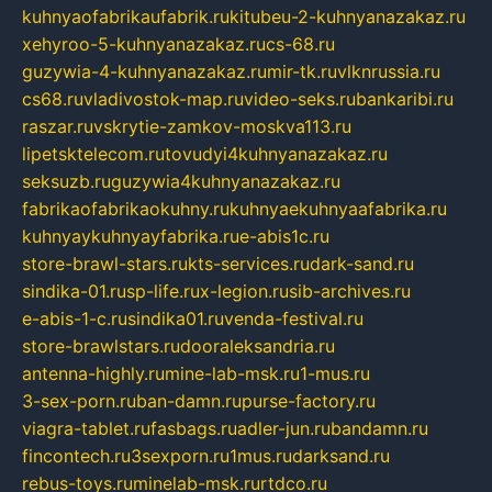
kuhnyaofabrikaufabrik.ru
kitubeu-2-kuhnyanazakaz.ru
xehyroo-5-kuhnyanazakaz.ru
cs-68.ru
guzywia-4-kuhnyanazakaz.ru
mir-tk.ru
vlknrussia.ru
cs68.ru
vladivostok-map.ru
video-seks.ru
bankaribi.ru
raszar.ru
vskrytie-zamkov-moskva113.ru
lipetsktelecom.ru
tovudyi4kuhnyanazakaz.ru
seksuzb.ru
guzywia4kuhnyanazakaz.ru
fabrikaofabrikaokuhny.ru
kuhnyaekuhnyaafabrika.ru
kuhnyaykuhnyayfabrika.ru
e-abis1c.ru
store-brawl-stars.ru
kts-services.ru
dark-sand.ru
sindika-01.ru
sp-life.ru
x-legion.ru
sib-archives.ru
e-abis-1-c.ru
sindika01.ru
venda-festival.ru
store-brawlstars.ru
dooraleksandria.ru
antenna-highly.ru
mine-lab-msk.ru
1-mus.ru
3-sex-porn.ru
ban-damn.ru
purse-factory.ru
viagra-tablet.ru
fasbags.ru
adler-jun.ru
bandamn.ru
fincontech.ru
3sexporn.ru
1mus.ru
darksand.ru
rebus-toys.ru
minelab-msk.ru
rtdco.ru