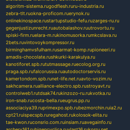
algoritm-sistema.ru
godflesh.ru
ru-industria.ru
zebra-tlt.ru
okna-proficom.ru
erynok.ru
onlinekinospace.ru
startupstudio-fefu.ru
zarges-ru.ru
gegenjustizunrecht.ru
autobalashov.ru
utrovortu.ru
spiski-firm.ru
elara-m.ru
kinomusorka.ru
mkcslava.ru
2bets.ru
vintovoykompressor.ru
birminghamvsfulham.ru
sarmat-komp.ru
pioneeri.ru
amadis-chocolate.ru
shkurki-karakulya.ru
kanotiforet.spb.ru
tutmassage.ru
ecolog.org.ru
praga.spb.ru
falcorussia.ru
autodoctorservis.ru
kamertondom.spb.ru
net-life.net.ru
avto-vozim.ru
sakhcamera.ru
alliance-electro.spb.ru
stroyavt.ru
controlweb1.ru
tdsak74.ru
kinzozo-ru.ru
kvotka.ru
iron-snab.ru
costa-bella.ru
eugrus.pp.ru
associaciya39.ru
primexpo.spb.ru
bezmorchin.ru
ia2.ru
cpt21.ru
ispecspb.ru
regahost.ru
kolosok-elita.ru
tae-kwon.ru
consrio.com.ru
insiam.ru
avegainfo.ru
archery161.ru
bigencyclica.ru
vlast16.ru
korru.net