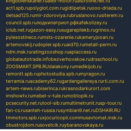
kingbolenskaner.ru
alex-motor.ru
astroline.net.ru
act1.spb.ru
polyglot.com.ru
gidlipetsk.ru
ooo-driada.ru
detsad125.ru
mir-zdoroviya.ru
bruslanovo.ru
siterem.ru
council.spb.ru
лодкипатриот.рф
kafekolizey.ru
iclub.net.ru
gazon-easy.ru
sugarepilekb.ru
grinox.ru
pylesostineco.ru
msts-ozarenie.ru
kameryjooan.ru
artemovskij.ru
dopler.spb.ru
aid70.ru
metall-perm.ru
ndm.msk.ru
ratingzooshop.ru
apiaccess.ru
globalautotrade.info
bezverhovskoe.ru
drsschool.ru
ZOOSMART.SPB.RU
dalakony.ru
medikijob.ru
remontt.spb.ru
photostudia.spb.ru
myragon.ru
terramia.ru
academy62.ru
gardengallereya.ru
rti.com.ru
artem-news.ru
biserinca.ru
krasnodarkurort.com
imshowtv.ru
mebel-v-tule.ru
mobtopik.ru
pcsecurity.net.ru
tool-sib.ru
multimetrunit.ru
sp-tour.ru
fan-cs.ru
santeh-russia.ru
symbian9.net.ru
DSHAIR.RU
tmmotors.spb.ru
xjocuricopii.com
musavtomat.msk.ru
obustrojdom.ru
sovetcik.ru
ybaranovskaya.ru