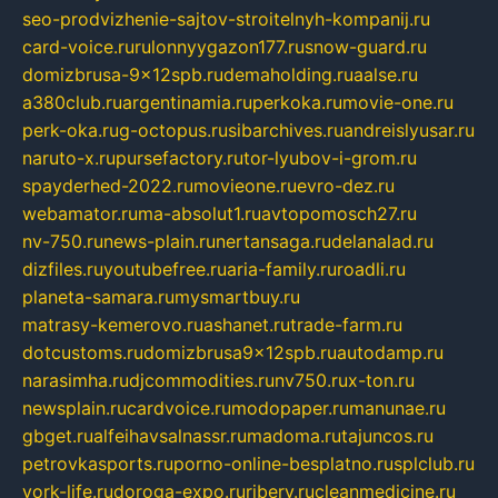
seo-prodvizhenie-sajtov-stroitelnyh-kompanij.ru
card-voice.ru
rulonnyygazon177.ru
snow-guard.ru
domizbrusa-9x12spb.ru
demaholding.ru
aalse.ru
a380club.ru
argentinamia.ru
perkoka.ru
movie-one.ru
perk-oka.ru
g-octopus.ru
sibarchives.ru
andreislyusar.ru
naruto-x.ru
pursefactory.ru
tor-lyubov-i-grom.ru
spayderhed-2022.ru
movieone.ru
evro-dez.ru
webamator.ru
ma-absolut1.ru
avtopomosch27.ru
nv-750.ru
news-plain.ru
nertansaga.ru
delanalad.ru
dizfiles.ru
youtubefree.ru
aria-family.ru
roadli.ru
planeta-samara.ru
mysmartbuy.ru
matrasy-kemerovo.ru
ashanet.ru
trade-farm.ru
dotcustoms.ru
domizbrusa9x12spb.ru
autodamp.ru
narasimha.ru
djcommodities.ru
nv750.ru
x-ton.ru
newsplain.ru
cardvoice.ru
modopaper.ru
manunae.ru
gbget.ru
alfeihavsalnassr.ru
madoma.ru
tajuncos.ru
petrovkasports.ru
porno-online-besplatno.ru
splclub.ru
york-life.ru
doroga-expo.ru
ribery.ru
cleanmedicine.ru