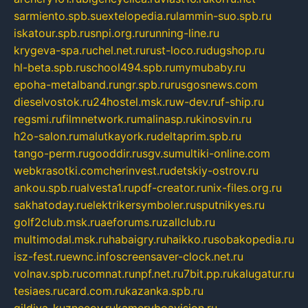
sarmiento.spb.su
extelopedia.ru
lammin-suo.spb.ru
iskatour.spb.ru
snpi.org.ru
running-line.ru
krygeva-spa.ru
chel.net.ru
rust-loco.ru
dugshop.ru
hl-beta.spb.ru
school494.spb.ru
mymubaby.ru
epoha-metalband.ru
ngr.spb.ru
rusgosnews.com
dieselvostok.ru
24hostel.msk.ru
w-dev.ru
f-ship.ru
regsmi.ru
filmnetwork.ru
malinasp.ru
kinosvin.ru
h2o-salon.ru
malutkayork.ru
deltaprim.spb.ru
tango-perm.ru
gooddir.ru
sgv.su
multiki-online.com
webkrasotki.com
cherinvest.ru
detskiy-ostrov.ru
ankou.spb.ru
alvesta1.ru
pdf-creator.ru
nix-files.org.ru
sakhatoday.ru
elektrikersymboler.ru
sputnikyes.ru
golf2club.msk.ru
aeforums.ru
zallclub.ru
multimodal.msk.ru
habaigry.ru
haikko.ru
sobakopedia.ru
isz-fest.ru
ewnc.info
screensaver-clock.net.ru
volnav.spb.ru
comnat.ru
npf.net.ru
7bit.pp.ru
kalugatur.ru
tesiaes.ru
card.com.ru
kazanka.spb.ru
gildiya-kuznecov.ru
kameryboavision.ru