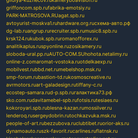
griffoncom.spb.ru
fabrika-emotsiy.ru
PARK-MATROSOVA.RU
agat.spb.ru
avtoyurist-moskva1.ru
hardware.org.ru
схема-авто.рф
dg-lab.ru
angrup.ru
recruiter.spb.ru
music8.spb.ru
krsk124.ru
kubok.spb.ru
romanofforex.ru
analitikaplus.ru
spyonline.ru
zosikamery.ru
sloboda-ural.pp.ru
AUTO-COM.SU
hohota.net
alimy.ru
online-z.com
aromat-vostoka.ru
otdelkaexp.ru
mobilvest.ru
bbd.net.ru
mebelshop.msk.ru
smp-forum.ru
bastion-td.ru
kosmoscreative.ru
avrmotors.ru
art-galadesign.ru
tiffany-c.ru
ecostep-samara.ru
d-p.spb.ru
галактика73.рф
sko.com.ru
davitamebel-spb.ru
fotsis.ru
tesiaes.ru
kokoroyari.spb.ru
blesna-kazan.ru
mossilver.ru
lenderoq.ru
sergeydobrin.ru
tochkazvuka.msk.ru
people-of-art.ru
bezzubova.ru
clubtibet.ru
orior-aks.ru
dynamoauto.ru
szk-favorit.ru
carlines.ru
flatnsk.ru