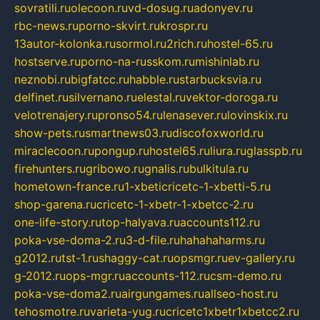
sovratili.ru
olecoon.ru
vd-dosug.ru
adonyev.ru
rbc-news.ru
porno-skvirt.ru
krospr.ru
13autor-kolonka.ru
sormol.ru
2rich.ru
hostel-65.ru
hostserve.ru
porno-na-russkom.ru
mishinlab.ru
neznobi.ru
bigfatcc.ru
habble.ru
starbucksvia.ru
delfinet.ru
silvernano.ru
elestal.ru
vektor-doroga.ru
velotrenajery.ru
pronso54.ru
lenasever.ru
lovinskix.ru
show-pets.ru
smartnews03.ru
discofoxworld.ru
miraclecoon.ru
pongup.ru
hostel65.ru
liura.ru
glasspb.ru
firehunters.ru
gribowo.ru
gnalis.ru
bulkitula.ru
hometown-france.ru
1-xbeticricetc-1-xbetti-5.ru
shop-garena.ru
cricetc-1-xbetr-1-xbetcc-2.ru
one-life-story.ru
top-halyava.ru
accounts112.ru
poka-vse-doma-2.ru
3-d-file.ru
hahahaharms.ru
g2012.ru
tst-1.ru
shaggy-cat.ru
opsmgr.ru
ev-gallery.ru
g-2012.ru
ops-mgr.ru
accounts-112.ru
csm-demo.ru
poka-vse-doma2.ru
airgungames.ru
allseo-host.ru
tehosmotre.ru
varieta-yug.ru
cricetc1xbetr1xbetcc2.ru