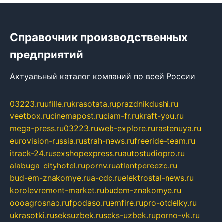
Справочник производственных
предприятий
Актуальный каталог компаний по всей России
03223.ru
ufille.ru
krasotata.ru
prazdnikdushi.ru
veetbox.ru
cinemapost.ru
ciam-fr.ru
kraft-you.ru
mega-press.ru
03223.ru
web-explore.ru
rastenuya.ru
eurovision-russia.ru
strah-news.ru
freeride-team.ru
itrack-24.ru
sexshopexpress.ru
autostudiopro.ru
alabuga-cityhotel.ru
pornv.ru
atlantpereezd.ru
bud-em-znakomye.ru
a-cdc.ru
elektrostal-news.ru
korolevremont-market.ru
budem-znakomye.ru
oooagrosnab.ru
fpodaso.ru
emfire.ru
pro-otdelky.ru
ukrasotki.ru
seksuzbek.ru
seks-uzbek.ru
porno-vk.ru