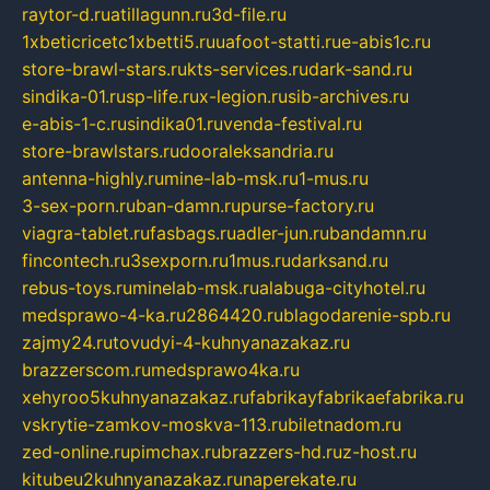
raytor-d.ru
atillagunn.ru
3d-file.ru
1xbeticricetc1xbetti5.ru
uafoot-statti.ru
e-abis1c.ru
store-brawl-stars.ru
kts-services.ru
dark-sand.ru
sindika-01.ru
sp-life.ru
x-legion.ru
sib-archives.ru
e-abis-1-c.ru
sindika01.ru
venda-festival.ru
store-brawlstars.ru
dooraleksandria.ru
antenna-highly.ru
mine-lab-msk.ru
1-mus.ru
3-sex-porn.ru
ban-damn.ru
purse-factory.ru
viagra-tablet.ru
fasbags.ru
adler-jun.ru
bandamn.ru
fincontech.ru
3sexporn.ru
1mus.ru
darksand.ru
rebus-toys.ru
minelab-msk.ru
alabuga-cityhotel.ru
medsprawo-4-ka.ru
2864420.ru
blagodarenie-spb.ru
zajmy24.ru
tovudyi-4-kuhnyanazakaz.ru
brazzerscom.ru
medsprawo4ka.ru
xehyroo5kuhnyanazakaz.ru
fabrikayfabrikaefabrika.ru
vskrytie-zamkov-moskva-113.ru
biletnadom.ru
zed-online.ru
pimchax.ru
brazzers-hd.ru
z-host.ru
kitubeu2kuhnyanazakaz.ru
naperekate.ru