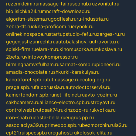
rezemkleim.ru
massage-tai.ru
seonub.ru
zvonitut.ru
biolisichka24.ru
mncraft-download.ru
algoritm-sistema.ru
godflesh.ru
ru-industria.ru
zebra-tlt.ru
okna-proficom.ru
erynok.ru
onlinekinospace.ru
startupstudio-fefu.ru
zarges-ru.ru
gegenjustizunrecht.ru
autobalashov.ru
utrovortu.ru
spiski-firm.ru
elara-m.ru
kinomusorka.ru
mkcslava.ru
2bets.ru
vintovoykompressor.ru
birminghamvsfulham.ru
sarmat-komp.ru
pioneeri.ru
amadis-chocolate.ru
shkurki-karakulya.ru
kanotiforet.spb.ru
tutmassage.ru
ecolog.org.ru
praga.spb.ru
falcorussia.ru
autodoctorservis.ru
kamertondom.spb.ru
net-life.net.ru
avto-vozim.ru
sakhcamera.ru
alliance-electro.spb.ru
stroyavt.ru
controlweb1.ru
tdsak74.ru
kinzozo-ru.ru
kvotka.ru
iron-snab.ru
costa-bella.ru
eugrus.pp.ru
associaciya39.ru
primexpo.spb.ru
bezmorchin.ru
ia2.ru
cpt21.ru
ispecspb.ru
regahost.ru
kolosok-elita.ru