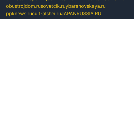
obustrojdom.ru
sovetcik.ru
ybaranovskaya.ru
ppknews.ru
cult-alshei.ru
JAPANRUSSIA.RU
proekciyamebel.ru
imper-finans.ru
rim.org.ru
glamourai.ru
brassminus.ru
zabor-pro.ru
ftn.pp.ru
dorogoe58.ru
laimengpacker.ru
kuzova-zapchasti.ru
sageerp.ru
taxodrom.ru
dsrazvitie.ru
hardcity.net.ru
ratinghomegames.ru
topservice25.ru
gubernyan.ru
gtglasslined.ru
ii4.ru
tssport.spb.ru
andorra24.com
blackwallstreet.ru
oboimos.ru
optim-doors.com.ru
ikuch.ru
nycr.org.ru
npa21.ru
vremya-ch.spb.ru
desert000.ru
ivtorgi.ru
ifiori.ru
catalog-statei.ru
dcv.org.ru
spetsmaster174.ru
ipkameryhiseeu.ru
dum26.ru
ruspol.spb.ru
fr-opendp.ru
kam-solnyshko.ru
cheyenne-arapaho.ru
sevzapmetal.spb.ru
ted-lapidus.spb.ru
parasite-eliminator.ru
sigma-complete.ru
modernworld.ru
dama-moda.ru
eholot-group.ru
sk-nvkz.ru
DRONGOLD.RU
democratia2.ru
i-farmer.ru
mass-sport.org