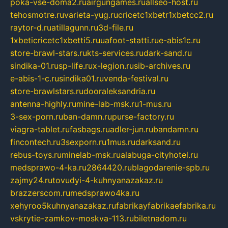
poka-vse-doma2.ru
airgungames.ru
allseo-host.ru
tehosmotre.ru
varieta-yug.ru
cricetc1xbetr1xbetcc2.ru
raytor-d.ru
atillagunn.ru
3d-file.ru
1xbeticricetc1xbetti5.ru
uafoot-statti.ru
e-abis1c.ru
store-brawl-stars.ru
kts-services.ru
dark-sand.ru
sindika-01.ru
sp-life.ru
x-legion.ru
sib-archives.ru
e-abis-1-c.ru
sindika01.ru
venda-festival.ru
store-brawlstars.ru
dooraleksandria.ru
antenna-highly.ru
mine-lab-msk.ru
1-mus.ru
3-sex-porn.ru
ban-damn.ru
purse-factory.ru
viagra-tablet.ru
fasbags.ru
adler-jun.ru
bandamn.ru
fincontech.ru
3sexporn.ru
1mus.ru
darksand.ru
rebus-toys.ru
minelab-msk.ru
alabuga-cityhotel.ru
medsprawo-4-ka.ru
2864420.ru
blagodarenie-spb.ru
zajmy24.ru
tovudyi-4-kuhnyanazakaz.ru
brazzerscom.ru
medsprawo4ka.ru
xehyroo5kuhnyanazakaz.ru
fabrikayfabrikaefabrika.ru
vskrytie-zamkov-moskva-113.ru
biletnadom.ru