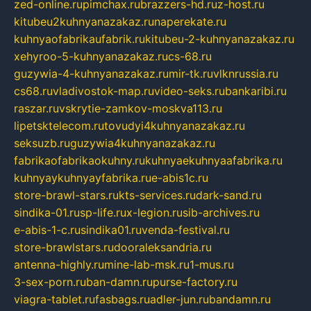
zed-online.ru
pimchax.ru
brazzers-hd.ru
z-host.ru
kitubeu2kuhnyanazakaz.ru
naperekate.ru
kuhnyaofabrikaufabrik.ru
kitubeu-2-kuhnyanazakaz.ru
xehyroo-5-kuhnyanazakaz.ru
cs-68.ru
guzywia-4-kuhnyanazakaz.ru
mir-tk.ru
vlknrussia.ru
cs68.ru
vladivostok-map.ru
video-seks.ru
bankaribi.ru
raszar.ru
vskrytie-zamkov-moskva113.ru
lipetsktelecom.ru
tovudyi4kuhnyanazakaz.ru
seksuzb.ru
guzywia4kuhnyanazakaz.ru
fabrikaofabrikaokuhny.ru
kuhnyaekuhnyaafabrika.ru
kuhnyaykuhnyayfabrika.ru
e-abis1c.ru
store-brawl-stars.ru
kts-services.ru
dark-sand.ru
sindika-01.ru
sp-life.ru
x-legion.ru
sib-archives.ru
e-abis-1-c.ru
sindika01.ru
venda-festival.ru
store-brawlstars.ru
dooraleksandria.ru
antenna-highly.ru
mine-lab-msk.ru
1-mus.ru
3-sex-porn.ru
ban-damn.ru
purse-factory.ru
viagra-tablet.ru
fasbags.ru
adler-jun.ru
bandamn.ru