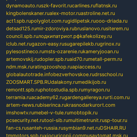
dynamoauto.ru
szk-favorit.ru
carlines.ru
flatnsk.ru
kingbolenskaner.ru
alex-motor.ru
astroline.net.ru
act1.spb.ru
polyglot.com.ru
gidlipetsk.ru
ooo-driada.ru
detsad125.ru
mir-zdoroviya.ru
bruslanovo.ru
siterem.ru
council.spb.ru
лодкипатриот.рф
kafekolizey.ru
iclub.net.ru
gazon-easy.ru
sugarepilekb.ru
grinox.ru
pylesostineco.ru
msts-ozarenie.ru
kameryjooan.ru
artemovskij.ru
dopler.spb.ru
aid70.ru
metall-perm.ru
ndm.msk.ru
ratingzooshop.ru
apiaccess.ru
globalautotrade.info
bezverhovskoe.ru
drsschool.ru
ZOOSMART.SPB.RU
dalakony.ru
medikijob.ru
remontt.spb.ru
photostudia.spb.ru
myragon.ru
terramia.ru
academy62.ru
gardengallereya.ru
rti.com.ru
artem-news.ru
biserinca.ru
krasnodarkurort.com
imshowtv.ru
mebel-v-tule.ru
mobtopik.ru
pcsecurity.net.ru
tool-sib.ru
multimetrunit.ru
sp-tour.ru
fan-cs.ru
santeh-russia.ru
symbian9.net.ru
DSHAIR.RU
tmmotors.spb.ru
xjocuricopii.com
musavtomat.msk.ru