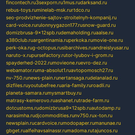
fincontech.ru
3sexporn.ru
1mus.ru
darksand.ru
rebus-toys.ru
minelab-msk.ru
rtdco.ru
seo-prodvizhenie-sajtov-stroitelnyh-kompanij.ru
card-voice.ru
rulonnyygazon177.ru
snow-guard.ru
domizbrusa-9x12spb.ru
demaholding.ru
aalse.ru
a380club.ru
argentinamia.ru
perkoka.ru
movie-one.ru
perk-oka.ru
g-octopus.ru
sibarchives.ru
andreislyusar.ru
naruto-x.ru
pursefactory.ru
tor-lyubov-i-grom.ru
spayderhed-2022.ru
movieone.ru
evro-dez.ru
webamator.ru
ma-absolut1.ru
avtopomosch27.ru
nv-750.ru
news-plain.ru
nertansaga.ru
delanalad.ru
dizfiles.ru
youtubefree.ru
aria-family.ru
roadli.ru
planeta-samara.ru
mysmartbuy.ru
matrasy-kemerovo.ru
ashanet.ru
trade-farm.ru
dotcustoms.ru
domizbrusa9x12spb.ru
autodamp.ru
narasimha.ru
djcommodities.ru
nv750.ru
x-ton.ru
newsplain.ru
cardvoice.ru
modopaper.ru
manunae.ru
gbget.ru
alfeihavsalnassr.ru
madoma.ru
tajuncos.ru