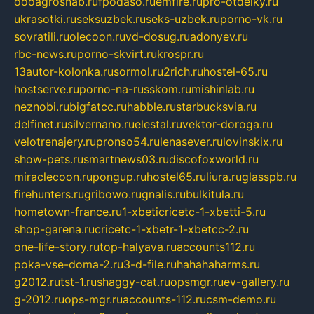
oooagrosnab.ru
fpodaso.ru
emfire.ru
pro-otdelky.ru
ukrasotki.ru
seksuzbek.ru
seks-uzbek.ru
porno-vk.ru
sovratili.ru
olecoon.ru
vd-dosug.ru
adonyev.ru
rbc-news.ru
porno-skvirt.ru
krospr.ru
13autor-kolonka.ru
sormol.ru
2rich.ru
hostel-65.ru
hostserve.ru
porno-na-russkom.ru
mishinlab.ru
neznobi.ru
bigfatcc.ru
habble.ru
starbucksvia.ru
delfinet.ru
silvernano.ru
elestal.ru
vektor-doroga.ru
velotrenajery.ru
pronso54.ru
lenasever.ru
lovinskix.ru
show-pets.ru
smartnews03.ru
discofoxworld.ru
miraclecoon.ru
pongup.ru
hostel65.ru
liura.ru
glasspb.ru
firehunters.ru
gribowo.ru
gnalis.ru
bulkitula.ru
hometown-france.ru
1-xbeticricetc-1-xbetti-5.ru
shop-garena.ru
cricetc-1-xbetr-1-xbetcc-2.ru
one-life-story.ru
top-halyava.ru
accounts112.ru
poka-vse-doma-2.ru
3-d-file.ru
hahahaharms.ru
g2012.ru
tst-1.ru
shaggy-cat.ru
opsmgr.ru
ev-gallery.ru
g-2012.ru
ops-mgr.ru
accounts-112.ru
csm-demo.ru