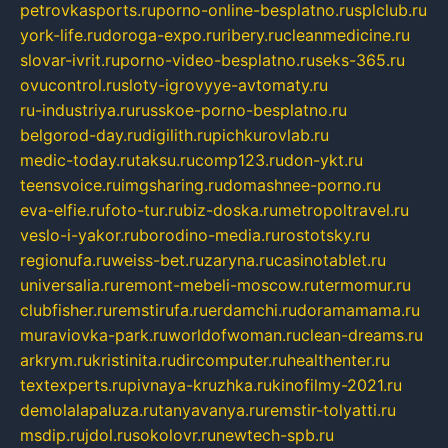
petrovkasports.ru
porno-online-besplatno.ru
splclub.ru
york-life.ru
doroga-expo.ru
ribery.ru
cleanmedicine.ru
slovar-ivrit.ru
porno-video-besplatno.ru
seks-365.ru
ovucontrol.ru
sloty-igrovyye-avtomaty.ru
ru-industriya.ru
russkoe-porno-besplatno.ru
belgorod-day.ru
digilith.ru
pichkurovlab.ru
medic-today.ru
taksu.ru
comp123.ru
don-ykt.ru
teensvoice.ru
imgsharing.ru
domashnee-porno.ru
eva-elfie.ru
foto-tur.ru
biz-doska.ru
metropoltravel.ru
veslo-i-yakor.ru
borodino-media.ru
rostotsky.ru
regionufa.ru
weiss-bet.ru
zaryna.ru
casinotablet.ru
universalia.ru
remont-mebeli-moscow.ru
termomur.ru
clubfisher.ru
remstirufa.ru
erdamchi.ru
doramamama.ru
muraviovka-park.ru
worldofwoman.ru
clean-dreams.ru
arkrym.ru
kristinita.ru
dircomputer.ru
healthenter.ru
textexperts.ru
pivnaya-kruzhka.ru
kinofilmy-2021.ru
demolalapaluza.ru
tanyavanya.ru
remstir-tolyatti.ru
msdip.ru
jdol.ru
sokolovr.ru
newtech-spb.ru