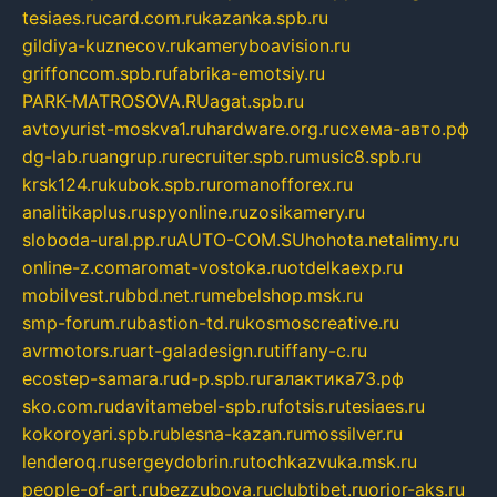
tesiaes.ru
card.com.ru
kazanka.spb.ru
gildiya-kuznecov.ru
kameryboavision.ru
griffoncom.spb.ru
fabrika-emotsiy.ru
PARK-MATROSOVA.RU
agat.spb.ru
avtoyurist-moskva1.ru
hardware.org.ru
схема-авто.рф
dg-lab.ru
angrup.ru
recruiter.spb.ru
music8.spb.ru
krsk124.ru
kubok.spb.ru
romanofforex.ru
analitikaplus.ru
spyonline.ru
zosikamery.ru
sloboda-ural.pp.ru
AUTO-COM.SU
hohota.net
alimy.ru
online-z.com
aromat-vostoka.ru
otdelkaexp.ru
mobilvest.ru
bbd.net.ru
mebelshop.msk.ru
smp-forum.ru
bastion-td.ru
kosmoscreative.ru
avrmotors.ru
art-galadesign.ru
tiffany-c.ru
ecostep-samara.ru
d-p.spb.ru
галактика73.рф
sko.com.ru
davitamebel-spb.ru
fotsis.ru
tesiaes.ru
kokoroyari.spb.ru
blesna-kazan.ru
mossilver.ru
lenderoq.ru
sergeydobrin.ru
tochkazvuka.msk.ru
people-of-art.ru
bezzubova.ru
clubtibet.ru
orior-aks.ru