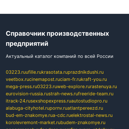
Справочник производственных
предприятий
Актуальный каталог компаний по всей России
03223.ru
ufille.ru
krasotata.ru
prazdnikdushi.ru
veetbox.ru
cinemapost.ru
ciam-fr.ru
kraft-you.ru
mega-press.ru
03223.ru
web-explore.ru
rastenuya.ru
eurovision-russia.ru
strah-news.ru
freeride-team.ru
itrack-24.ru
sexshopexpress.ru
autostudiopro.ru
alabuga-cityhotel.ru
pornv.ru
atlantpereezd.ru
bud-em-znakomye.ru
a-cdc.ru
elektrostal-news.ru
korolevremont-market.ru
budem-znakomye.ru