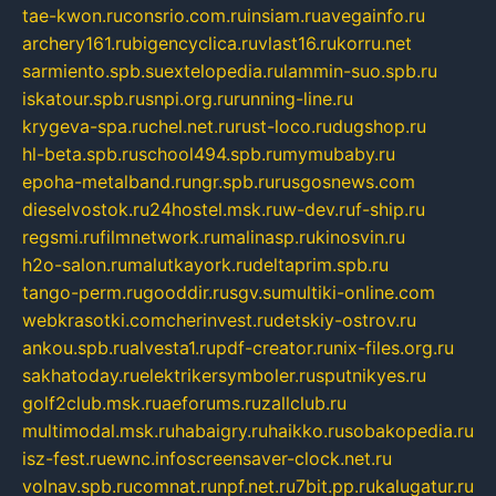
tae-kwon.ru
consrio.com.ru
insiam.ru
avegainfo.ru
archery161.ru
bigencyclica.ru
vlast16.ru
korru.net
sarmiento.spb.su
extelopedia.ru
lammin-suo.spb.ru
iskatour.spb.ru
snpi.org.ru
running-line.ru
krygeva-spa.ru
chel.net.ru
rust-loco.ru
dugshop.ru
hl-beta.spb.ru
school494.spb.ru
mymubaby.ru
epoha-metalband.ru
ngr.spb.ru
rusgosnews.com
dieselvostok.ru
24hostel.msk.ru
w-dev.ru
f-ship.ru
regsmi.ru
filmnetwork.ru
malinasp.ru
kinosvin.ru
h2o-salon.ru
malutkayork.ru
deltaprim.spb.ru
tango-perm.ru
gooddir.ru
sgv.su
multiki-online.com
webkrasotki.com
cherinvest.ru
detskiy-ostrov.ru
ankou.spb.ru
alvesta1.ru
pdf-creator.ru
nix-files.org.ru
sakhatoday.ru
elektrikersymboler.ru
sputnikyes.ru
golf2club.msk.ru
aeforums.ru
zallclub.ru
multimodal.msk.ru
habaigry.ru
haikko.ru
sobakopedia.ru
isz-fest.ru
ewnc.info
screensaver-clock.net.ru
volnav.spb.ru
comnat.ru
npf.net.ru
7bit.pp.ru
kalugatur.ru